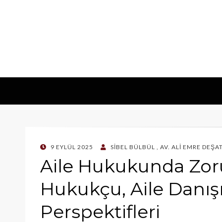
POSTED
9 EYLÜL 2025
SİBEL BÜLBÜL
,
AV. ALİ EMRE DEŞA
ON
Aile Hukukunda Zor
Hukukçu, Aile Danı
Perspektifleri