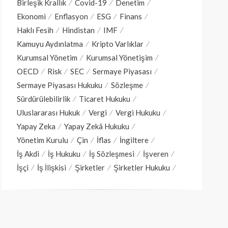
Birleşik Krallık
Covid-19
Denetim
Ekonomi
Enflasyon
ESG
Finans
Haklı Fesih
Hindistan
IMF
Kamuyu Aydınlatma
Kripto Varlıklar
Kurumsal Yönetim
Kurumsal Yönetişim
OECD
Risk
SEC
Sermaye Piyasası
Sermaye Piyasası Hukuku
Sözleşme
Sürdürülebilirlik
Ticaret Hukuku
Uluslararası Hukuk
Vergi
Vergi Hukuku
Yapay Zeka
Yapay Zekâ Hukuku
Yönetim Kurulu
Çin
İflas
İngiltere
İş Akdi
İş Hukuku
İş Sözleşmesi
İşveren
İşçi
İş İlişkisi
Şirketler
Şirketler Hukuku