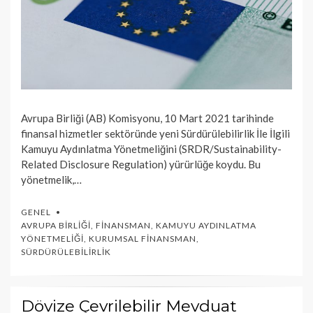
Avrupa Birliği (AB) Komisyonu, 10 Mart 2021 tarihinde
finansal hizmetler sektöründe yeni Sürdürülebilirlik İle İlgili
Kamuyu Aydınlatma Yönetmeliğini (SRDR/Sustainability-
Related Disclosure Regulation) yürürlüğe koydu. Bu
yönetmelik,…
GENEL
AVRUPA BIRLIĞI
,
FINANSMAN
,
KAMUYU AYDINLATMA
YÖNETMELIĞI
,
KURUMSAL FINANSMAN
,
SÜRDÜRÜLEBILIRLIK
Dövize Çevrilebilir Mevduat