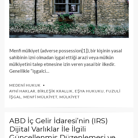
Menfi mülkiyet (adverse possession[1]), bir kişinin yasal
sahibinin izni olmadan işgal ettiği arazi veya mülkün
mülkiyetini talep etmesine izin veren yasal bir ilkedir.
Genellikle “işgalci…
MEDENI HUKUK
AYNI HAKLAR
,
BIRLEŞIK KRALLIK
,
EŞYA HUKUKU
,
FUZULI
İŞGAL
,
MENFI MÜLKIYET
,
MÜLKIYET
ABD İç Gelir İdaresi’nin (IRS)
Dijital Varlıklar İle İlgili
Güncellenmiş Düzenlemesi ve