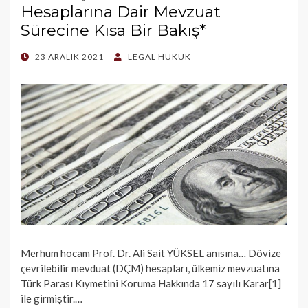
Hesaplarına Dair Mevzuat
Sürecine Kısa Bir Bakış*
POSTED
23 ARALIK 2021
LEGAL HUKUK
ON
Merhum hocam Prof. Dr. Ali Sait YÜKSEL anısına… Dövize
çevrilebilir mevduat (DÇM) hesapları, ülkemiz mevzuatına
Türk Parası Kıymetini Koruma Hakkında 17 sayılı Karar[1]
ile girmiştir.…