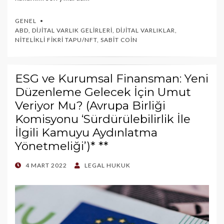
GENEL
ABD
,
DIJITAL VARLIK GELIRLERI
,
DIJITAL VARLIKLAR
,
NITELIKLI FIKRI TAPU/NFT
,
SABIT COIN
ESG ve Kurumsal Finansman: Yeni
Düzenleme Gelecek İçin Umut
Veriyor Mu? (Avrupa Birliği
Komisyonu ‘Sürdürülebilirlik İle
İlgili Kamuyu Aydınlatma
Yönetmeliği’)* **
POSTED
4 MART 2022
LEGAL HUKUK
ON