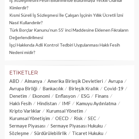
İş Sözleşmesini Fesih Bildiriminde Bulunmaya Yetkili Olanlar
Kimlerdir?
Kısmi Süreli İş Sözleşmesi İle Çalışan İşçinin Yıllık Üc­retli İzni
Nasıl Kullandırılır?
Türk Borçlar Kanunu’nun 55’ inci Maddesine Eklenen Fıkraların
Değerlendirilmesi
İşçi Hakkında Adli Kontrol Tedbiri Uygulanması Haklı Fesih
Nedeni midir?
ETIKETLER
ABD
Almanya
Amerika Birleşik Devletleri
Avrupa
Avrupa Birliği
Bankacılık
Birleşik Krallık
Covid-19
Denetim
Ekonomi
Enflasyon
ESG
Finans
Haklı Fesih
Hindistan
IMF
Kamuyu Aydınlatma
Kripto Varlıklar
Kurumsal Yönetim
Kurumsal Yönetişim
OECD
Risk
SEC
Sermaye Piyasası
Sermaye Piyasası Hukuku
Sözleşme
Sürdürülebilirlik
Ticaret Hukuku