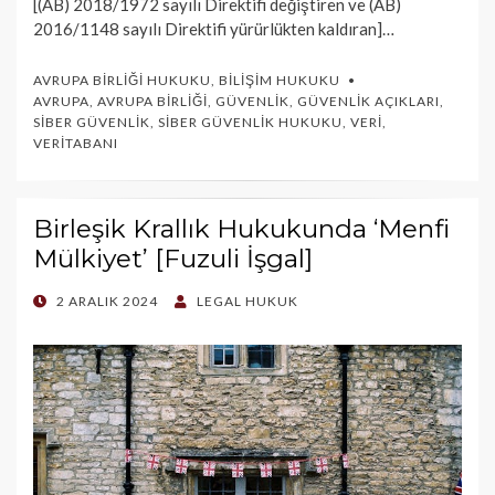
[(AB) 2018/1972 sayılı Direktifi değiştiren ve (AB)
2016/1148 sayılı Direktifi yürürlükten kaldıran]…
AVRUPA BIRLIĞI HUKUKU
,
BILIŞIM HUKUKU
AVRUPA
,
AVRUPA BIRLIĞI
,
GÜVENLIK
,
GÜVENLIK AÇIKLARI
,
SIBER GÜVENLIK
,
SIBER GÜVENLIK HUKUKU
,
VERI
,
VERITABANI
Birleşik Krallık Hukukunda ‘Menfi
Mülkiyet’ [Fuzuli İşgal]
POSTED
2 ARALIK 2024
LEGAL HUKUK
ON