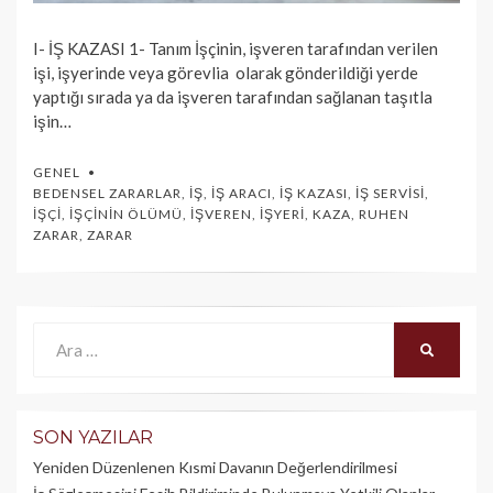
I- İŞ KAZASI 1- Tanım İşçinin, işveren tarafından verilen
işi, işyerinde veya görevlia olarak gönderildiği yerde
yaptığı sırada ya da işveren tarafından sağlanan taşıtla
işin…
GENEL
BEDENSEL ZARARLAR
,
İŞ
,
İŞ ARACI
,
İŞ KAZASI
,
İŞ SERVISI
,
İŞÇI
,
İŞÇININ ÖLÜMÜ
,
İŞVEREN
,
İŞYERI
,
KAZA
,
RUHEN
ZARAR
,
ZARAR
Ara:
ARA
SON YAZILAR
Yeniden Düzenlenen Kısmi Davanın Değerlendirilmesi