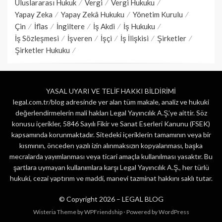
Uluslararası Hukuk
Vergi
Vergi Hukuku
Yapay Zeka
Yapay Zekâ Hukuku
Yönetim Kurulu
Çin
İflas
İngiltere
İş Akdi
İş Hukuku
İş Sözleşmesi
İşveren
İşçi
İş İlişkisi
Şirketler
Şirketler Hukuku
YASAL UYARI VE TELİF HAKKI BİLDİRİMİ
legal.com.tr/blog adresinde yer alan tüm makale, analiz ve hukuki
değerlendirmelerin mali hakları Legal Yayıncılık A.Ş.’ye aittir. Söz
konusu içerikler, 5846 Sayılı Fikir ve Sanat Eserleri Kanunu (FSEK)
kapsamında korunmaktadır. Sitedeki içeriklerin tamamının veya bir
kısmının, önceden yazılı izin alınmaksızın kopyalanması, başka
mecralarda yayımlanması veya ticari amaçla kullanılması yasaktır. Bu
şartlara uymayan kullanımlara karşı Legal Yayıncılık A.Ş., her türlü
hukuki, cezai yaptırım ve maddi, manevi tazminat hakkını saklı tutar.
© Copyright 2026 –
LEGAL BLOG
Wisteria Theme by
WPFriendship
⋅
Powered by
WordPress