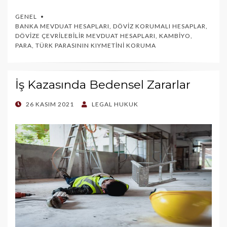
GENEL
BANKA MEVDUAT HESAPLARI
,
DÖVIZ KORUMALI HESAPLAR
,
DÖVIZE ÇEVRILEBILIR MEVDUAT HESAPLARI
,
KAMBIYO
,
PARA
,
TÜRK PARASININ KIYMETINI KORUMA
İş Kazasında Bedensel Zararlar
POSTED
26 KASIM 2021
LEGAL HUKUK
ON