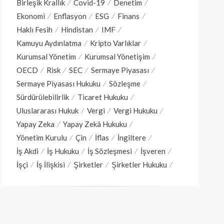
Birleşik Krallık
Covid-19
Denetim
Ekonomi
Enflasyon
ESG
Finans
Haklı Fesih
Hindistan
IMF
Kamuyu Aydınlatma
Kripto Varlıklar
Kurumsal Yönetim
Kurumsal Yönetişim
OECD
Risk
SEC
Sermaye Piyasası
Sermaye Piyasası Hukuku
Sözleşme
Sürdürülebilirlik
Ticaret Hukuku
Uluslararası Hukuk
Vergi
Vergi Hukuku
Yapay Zeka
Yapay Zekâ Hukuku
Yönetim Kurulu
Çin
İflas
İngiltere
İş Akdi
İş Hukuku
İş Sözleşmesi
İşveren
İşçi
İş İlişkisi
Şirketler
Şirketler Hukuku