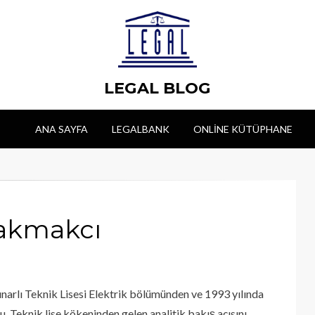
LEGAL BLOG
ANA SAYFA
LEGALBANK
ONLINE KÜTÜPHANE
akmakcı
ınarlı Teknik Lisesi Elektrik bölümünden ve 1993 yılında
 Teknik lise kökeninden gelen analitik bakış açısını