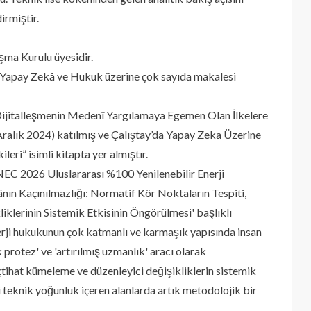
irmiştir.
ma Kurulu üyesidir.
de Yapay Zekâ ve Hukuk üzerine çok sayıda makalesi
 Dijitalleşmenin Medenî Yargılamaya Egemen Olan İlkelere
0 Aralık 2024) katılmış ve Çalıştay’da Yapay Zeka Üzerine
eri” isimli kitapta yer almıştır.
NEC 2026 Uluslararası %100 Yenilenebilir Enerji
nın Kaçınılmazlığı: Normatif Kör Noktaların Tespiti,
klerinin Sistemik Etkisinin Öngörülmesi' başlıklı
erji hukukunun çok katmanlı ve karmaşık yapısında insan
protez' ve 'artırılmış uzmanlık' aracı olarak
tihat kümeleme ve düzenleyici değişikliklerin sistemik
bi teknik yoğunluk içeren alanlarda artık metodolojik bir