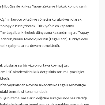
şilboğaz ile iki kez Yapay Zeka ve Hukuk konulu canlı
A.Ş.'nin kurucu ortağı ve yönetim kurulu üyesi olarak
eknolojiyle birleştirerek, Türkiye’nin en kapsamlı
**nı (Legalbank) hukuk dünyasına kazandırmıştır. "Yapay
ederek, hukuk teknolojilerinin (LegalTech) Türkiye'deki
önelik çalışmalarına devam etmektedir.
arak uluslararası bir vizyon ortaya koymuştur.
li 10 akademik hukuk dergisinin sorumlu yazı işleri
ktedir.
ran’da yayımlanan Revista Akademike Legal (Arnavutça/
şındaki temsilcisi konumundadır.
u gibi temel yasaların değişim süreçlerinde hazırladığı
n hala hukukçuların temel başvuru kaynakları arasında yer