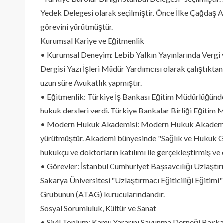
Yedek Delegesi olarak seçilmiştir. Önce İlke Çağdaş 
görevini yürütmüştür.
Kurumsal Kariye ve Eğitmenlik
• Kurumsal Deneyim: Lebib Yalkın Yayınlarında Verg
Dergisi Yazı İşleri Müdür Yardımcısı olarak çalıştıkt
uzun süre Avukatlık yapmıştır.
• Eğitmenlik: Türkiye İş Bankası Eğitim Müdürlüğünde
hukuk dersleri verdi. Türkiye Bankalar Birliği Eğitim
• Modern Hukuk Akademisi: Modern Hukuk Akademisin
yürütmüştür. Akademi bünyesinde "Sağlık ve Hukuk Gün
hukukçu ve doktorların katılımı ile gerçekleştirmiş ve 
• Görevler: İstanbul Cumhuriyet Başsavcılığı Uzlaştı
Sakarya Üniversitesi "Uzlaştırmacı Eğiticiliği Eğitimi"
Grubunun (ATAG) kurucularındandır.
Sosyal Sorumluluk, Kültür ve Sanat
• Sivil Toplum: Kamu Yararını Savunma Derneği Başkanl