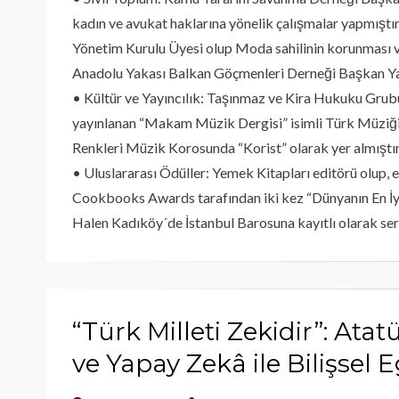
kadın ve avukat haklarına yönelik çalışmalar yapmıştı
Yönetim Kurulu Üyesi olup Moda sahilinin korunması ve 
Anadolu Yakası Balkan Göçmenleri Derneği Başkan Ya
• Kültür ve Yayıncılık: Taşınmaz ve Kira Hukuku Grubu 
yayınlanan “Makam Müzik Dergisi” isimli Türk Müziği
Renkleri Müzik Korosunda “Korist” olarak yer almıştır
• Uluslararası Ödüller: Yemek Kitapları editörü olup, 
Cookbooks Awards tarafından iki kez “Dünyanın En İyi
Halen Kadıköy´de İstanbul Barosuna kayıtlı olarak serb
“Türk Milleti Zekidir”: Ata
ve Yapay Zekâ ile Bilişsel