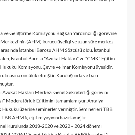
ma ve Geliştirme Komisyonu Başkan Yardımcılığı görevine
rı Merkezi´nin (AHM) kurucu üyeliği ve uzun süre merkez
ı arasında İstanbul Barosu AHM Sözcüsü oldu. İstanbul
kcı, İstanbul Barosu “Avukat Hakları” ve “CMK” Eğitim
eti Hukuku Komisyonu, Çevre ve İmar Komisyonu üyesidir.
ulmasına öncülük etmiştir. Kuruluşunda ve bazı
muştur.
ği Avukat Hakları Merkezi Genel Sekreterliği görevini
sı" Moderatörlük Eğitimini tamamlamıştır. Antalya
 Hukuku üzerine seminerler vermiştir. Seminerleri TBB
i TBB AHM iç eğitim yayınını hazırlamıştır.
 Genel Kurulunda 2018-2020 ve 2022 – 2024 dönemi
r. 2024-2026 Dönemi Türkiye Barolar Birliği İstanbul 1.