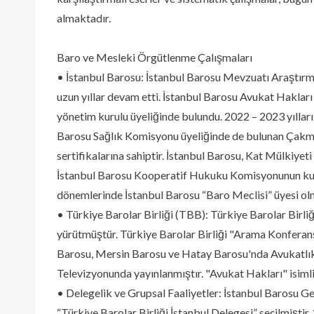
almaktadır.
Baro ve Mesleki Örgütlenme Çalışmaları
• İstanbul Barosu: İstanbul Barosu Mevzuatı Araştır
uzun yıllar devam etti. İstanbul Barosu Avukat Hakla
yönetim kurulu üyeliğinde bulundu. 2022 – 2023 yıllar
Barosu Sağlık Komisyonu üyeliğinde de bulunan Çakma
sertifikalarına sahiptir. İstanbul Barosu, Kat Mülkiy
İstanbul Barosu Kooperatif Hukuku Komisyonunun kur
dönemlerinde İstanbul Barosu “Baro Meclisi” üyesi ol
• Türkiye Barolar Birliği (TBB): Türkiye Barolar Birli
yürütmüştür. Türkiye Barolar Birliği "Arama Konferan
Barosu, Mersin Barosu ve Hatay Barosu'nda Avukatlık
Televizyonunda yayınlanmıştır. "Avukat Hakları" isiml
• Delegelik ve Grupsal Faaliyetler: İstanbul Barosu
“Türkiye Barolar Birliği İstanbul Delegesi” seçilmişti