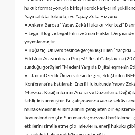
hukuk formasyonuyla birleştirerek kariyerini şekillend
Yayıncılıkta Teknoloji ve Yapay Zekâ Vizyonu
• Ankara Barosu “Yapay Zekâ Hukuku Merkezi” Danış
• Legal Blog ve Legal Fikri ve Sınai Haklar Dergisin
yayımlanmıştır.
• Boğaziçi Üniversitesinde gerçekleştirilen “Yargıda
Etkisinin Araştırılması Projesi Ulusal Çalıştayı’na (2
sunduğu görüşleri “Medeni Yargıda Dijitalleşmenin Etkil
• İstanbul Gedik Üniversitesinde gerçekleştirilen IRE
Konferansı’na katılarak 'Enerji Hukukunda Yapay Zekâ
Mevzuat Kesişimlerinin Analizi ve Düzenleme Değişikli
tebliğini sunmuştur. Bu çalışmasında yapay zekâyı, en
muhakemesinin erişim alanını genişleten bir 'epistemik 
konumlandırmıştır. Sunumunda; mevzuat haritalama, iç
etkilerini simüle etme gibi işlevlerin, enerji hukuku gi
zorunluluk haline geldiğini vurgulamıştır.