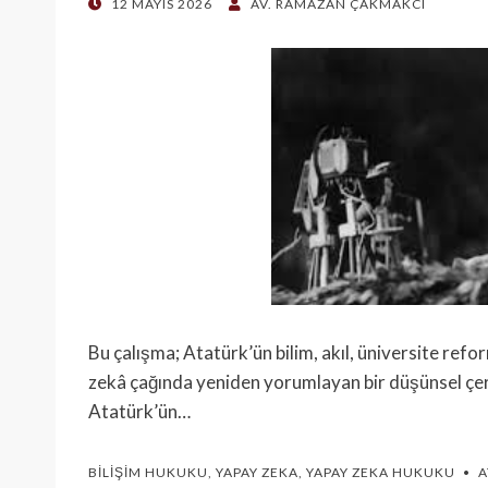
POSTED
12 MAYIS 2026
AV. RAMAZAN ÇAKMAKCI
ON
Bu çalışma; Atatürk’ün bilim, akıl, üniversite re
zekâ çağında yeniden yorumlayan bir düşünsel çe
Atatürk’ün…
BILIŞIM HUKUKU
,
YAPAY ZEKA
,
YAPAY ZEKA HUKUKU
A