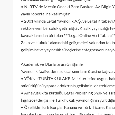
• NilRTV de Mersin Önceki Baro Başkanı Av. Bilgin Ye
yayın röportajına katılmıştır.
• 2001 yılında Legal Yayıncılık A.Ş. ve Legal Kitabevi 
sektöre yeni bir soluk getirmiştir. Klasik yayıncılığı t
kaynaklarından biri olan **"Legal Online Veri Tabanı"
Zeka ve Hukuk" alanındaki gelişmeleri yakından takip 
gelişimine ve yayıncılık süreçlerine entegrasyonuna y
Akademik ve Uluslararası Girişimler
Yayıncılık faaliyetlerini ulusal sınırların ötesine taşıy
• YÖK ve TÜBİTAK ULAKBİM kriterlerine uygun, hakem
müdürlüğünü yaparak doktrinin gelişimini destekleme
• Arnavutluk’ta kurduğu Legal Publishing Shpk ve Ti
İngilizce) dergisi ile Türk hukuk yayıncılığının yurt dı
• Özellikle Türk Borçlar Kanunu ve Türk Ticaret Kanun
karşılaştırmalı eserler ve sistematik çalışmalar, bugü