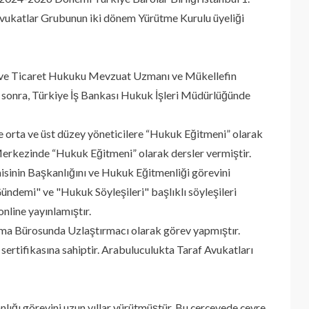
Avukatlar Grubunun iki dönem Yürütme Kurulu üyeliği
i ve Ticaret Hukuku Mevzuat Uzmanı ve Mükellefin
an sonra, Türkiye İş Bankası Hukuk İşleri Müdürlüğünde
 orta ve üst düzey yöneticilere “Hukuk Eğitmeni” olarak
 Merkezinde “Hukuk Eğitmeni” olarak dersler vermiştir.
in Başkanlığını ve Hukuk Eğitmenliği görevini
demi" ve "Hukuk Söyleşileri" başlıklı söyleşileri
online yayınlamıştır.
rma Bürosunda Uzlaştırmacı olarak görev yapmıştır.
 sertifikasına sahiptir. Arabuluculukta Taraf Avukatları
ığı görevini uzun yıllar yürütmüştür. Bu çerçevede çevre,