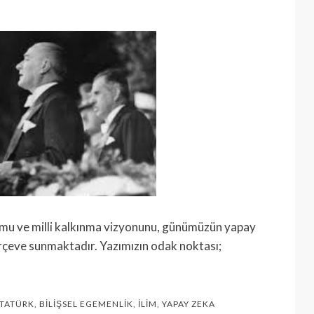
formu ve milli kalkınma vizyonunu, günümüzün yapay
rçeve sunmaktadır. Yazımızın odak noktası;
TATÜRK
,
BILIŞSEL EGEMENLIK
,
İLIM
,
YAPAY ZEKA