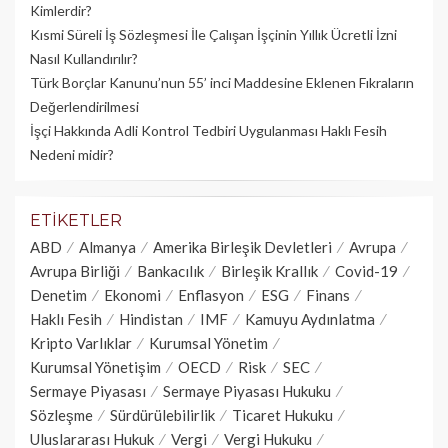
Kimlerdir?
Kısmi Süreli İş Sözleşmesi İle Çalışan İşçinin Yıllık Üc­retli İzni
Nasıl Kullandırılır?
Türk Borçlar Kanunu’nun 55’ inci Maddesine Eklenen Fıkraların
Değerlendirilmesi
İşçi Hakkında Adli Kontrol Tedbiri Uygulanması Haklı Fesih
Nedeni midir?
ETIKETLER
ABD
Almanya
Amerika Birleşik Devletleri
Avrupa
Avrupa Birliği
Bankacılık
Birleşik Krallık
Covid-19
Denetim
Ekonomi
Enflasyon
ESG
Finans
Haklı Fesih
Hindistan
IMF
Kamuyu Aydınlatma
Kripto Varlıklar
Kurumsal Yönetim
Kurumsal Yönetişim
OECD
Risk
SEC
Sermaye Piyasası
Sermaye Piyasası Hukuku
Sözleşme
Sürdürülebilirlik
Ticaret Hukuku
Uluslararası Hukuk
Vergi
Vergi Hukuku