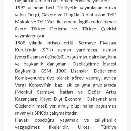
başlıklı kitapların bazı bölümlerinin de yazarıdır.
1992 yılından beri Türkiye’de yayımlanan otuza
yakın Dergi, Gazete ve Blog’da 3 bini aşkın Telif
Makale ve Telif Yazı ile tamamı İngilizceden olmak
üzere Türkçe Derleme ve Türkçe Çevirisi
yayımlanmıştır.
1988 yılında intisap ettiği Sermaye Piyasası
Kurulu’nda (SPK) uzman yardımcısı, uzman
(yeterlik sınavı üçüncüsü), başuzman, daire başkanı
ve başkanlık danışmanı; Özelleştirme İdaresi
Başkanlığı GSM 1800 Lisansları Değerleme
Komisyonunda üye olarak görev yapmış, ayrıca
Vergi Konseyi’nin bazı alt çalışma gruplarında
(Menkul Sermaye İratları ve Değer Artış
Kazançları; Kayıt Dışı Ekonomi; Özkaynakların
Güçlendirilmesi) yer almış olup; halen başuzman
unvanıyla SPK’da çalışmaktadır.
Hayatı dosdoğru yaşamak ve çalışkanlık
vazgeçilmez ilkeleridir. Ülkesi ‘Türkiye