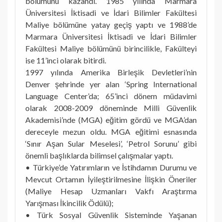
bölümünü kazandı. 1985 yılında Marmara
Üniversitesi İktisadi ve İdari Bilimler Fakültesi
Maliye bölümüne yatay geçiş yaptı ve 1988’de
Marmara Üniversitesi İktisadi ve İdari Bilimler
Fakültesi Maliye bölümünü birincilikle, Fakülteyi
ise 11’inci olarak bitirdi.
1997 yılında Amerika Birleşik Devletleri’nin
Denver şehrinde yer alan ‘Spring International
Language Center’da; 65’inci dönem müdavimi
olarak 2008-2009 döneminde Milli Güvenlik
Akademisi’nde (MGA) eğitim gördü ve MGA’dan
dereceyle mezun oldu. MGA eğitimi esnasında
‘Sınır Aşan Sular Meselesi’, ‘Petrol Sorunu’ gibi
önemli başlıklarda bilimsel çalışmalar yaptı.
• Türkiye’de Yatırımların ve İstihdamın Durumu ve
Mevcut Ortamın İyileştirilmesine İlişkin Öneriler
(Maliye Hesap Uzmanları Vakfı Araştırma
Yarışması İkincilik Ödülü);
• Türk Sosyal Güvenlik Sisteminde Yaşanan