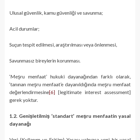
Ulusal güvenlik, kamu güvenliği ve savunma;
Acil durumlar;
Suçun tespit edilmesi, araştırılması veya önlenmesi,
Savunmasız bireylerin korunması.
‘Meşru menfaat’ hukuki dayanağından farklı olarak,
‘tanınan meşru menfaat’e dayanıldığında meşru menfaat
değerlendirmesine
[6]
[legitimate interest assessment]
gerek yoktur.
1.2. Genişletilmiş ‘standart’ meşru menfaatin yasal
dayanağı
Veri (Kullanım ve Erişim) Yasası yalnızca yeni bir yasal