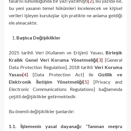
tasarısı sunulduğunda bir yazı yazılmıştı
[2]
. Bu yazıda ise,
bu yeni yasanın temel hükümleri incelenecek ve kişisel
verileri işleyen kuruluşlar için pratikte ne anlama geldiği
ele alınacaktır.
Başlıca Değişiklikler
2025 tarihli Veri (Kullanım ve Erişim) Yasası,
Birleşik
Krallık Genel Veri Koruma Yönetmeliği
[3]
[General
Data Protection Regulation], 2018 tarihli
Veri Koruma
Yasası
[4]
[Data Protection Act] ile
Gizlilik ve
Elektronik İletişim Yönetmeliği
[5]
[Privacy and
Electronic Communications Regulations] bağlamında
çeşitli değişiklikler getirmektedir.
Bu önemli değişiklikler şunlardır:
1.1. İşlemenin yasal dayanağı: ‘Tanınan meşru