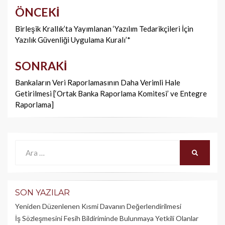
ÖNCEKI
Yazı
dolaşımı
Birleşik Krallık’ta Yayımlanan ‘Yazılım Tedarikçileri İçin
Yazılık Güvenliği Uygulama Kuralı’*
SONRAKI
Bankaların Veri Raporlamasının Daha Verimli Hale
Getirilmesi [‘Ortak Banka Raporlama Komitesi’ ve Entegre
Raporlama]
Ara:
ARA
SON YAZILAR
Yeniden Düzenlenen Kısmi Davanın Değerlendirilmesi
İş Sözleşmesini Fesih Bildiriminde Bulunmaya Yetkili Olanlar