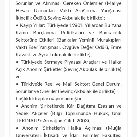
Sorunlar ve Alınması Gereken Önlemler (Maliye
Hesap Uzmanları Vakfı Araştırma Yarışması
İkincilik Ödülü, Sevinç Akbulak ile birlikte);
• Kayıp Yıllar: Türkiye’de 1980’li Yıllardan Bu Yana
Kamu Borçlanma Politikaları ve Bankacılık
Sektörüne Etkileri (Bankalar Yeminli Murakıpları
Vakfı Eser Yarışması, Övgüye Değer Ödülü, Emre
Kavaklı ve Ayça Tokmak ile birlikte),
• Türkiye’de Sermaye Piyasası Araçları ve Halka
Açık Anonim Şirketler (Sevinç Akbulak ile birlikte)
ve
• Türkiye’de Reel ve Mali Sektör: Genel Durum,
Sorunlar ve Öneriler (Sevinç Akbulak ile birlikte)
başlıklı kitapları yayımlanmıştır.
• Anonim Şirketlerde Kâr Dağıtımı Esasları ve
Yedek Akçeler (Bilgi Toplumunda Hukuk, Ünal
TEKİNALP’e Armağan, Cilt I; 2003),
• Anonim Şirketlerin Halka Açılması (Muğla
Üniversitesi İktisadi ve İdari Bilimler Fakültesi