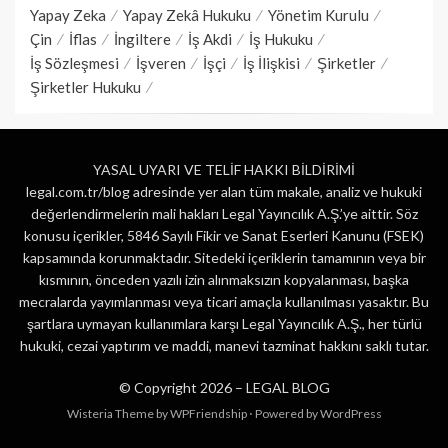
Yapay Zeka
Yapay Zekâ Hukuku
Yönetim Kurulu
Çin
İflas
İngiltere
İş Akdi
İş Hukuku
İş Sözleşmesi
İşveren
İşçi
İş İlişkisi
Şirketler
Şirketler Hukuku
YASAL UYARI VE TELİF HAKKI BİLDİRİMİ
legal.com.tr/blog adresinde yer alan tüm makale, analiz ve hukuki
değerlendirmelerin mali hakları Legal Yayıncılık A.Ş.’ye aittir. Söz
konusu içerikler, 5846 Sayılı Fikir ve Sanat Eserleri Kanunu (FSEK)
kapsamında korunmaktadır. Sitedeki içeriklerin tamamının veya bir
kısmının, önceden yazılı izin alınmaksızın kopyalanması, başka
mecralarda yayımlanması veya ticari amaçla kullanılması yasaktır. Bu
şartlara uymayan kullanımlara karşı Legal Yayıncılık A.Ş., her türlü
hukuki, cezai yaptırım ve maddi, manevi tazminat hakkını saklı tutar.
© Copyright 2026 –
LEGAL BLOG
Wisteria Theme by
WPFriendship
⋅
Powered by
WordPress