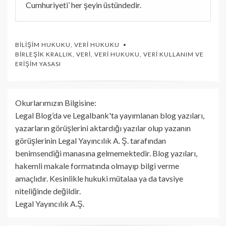
Cumhuriyeti’ her şeyin üstündedir.
BILIŞIM HUKUKU
,
VERI HUKUKU
BIRLEŞIK KRALLIK
,
VERI
,
VERI HUKUKU
,
VERI KULLANIM VE
ERIŞIM YASASI
Okurlarımızın Bilgisine:
Legal Blog’da ve Legalbank'ta yayımlanan blog yazıları,
yazarların görüşlerini aktardığı yazılar olup yazanın
görüşlerinin Legal Yayıncılık A. Ş. tarafından
benimsendiği manasına gelmemektedir. Blog yazıları,
hakemli makale formatında olmayıp bilgi verme
amaçlıdır. Kesinlikle hukuki mütalaa ya da tavsiye
niteliğinde değildir.
Legal Yayıncılık A.Ş.