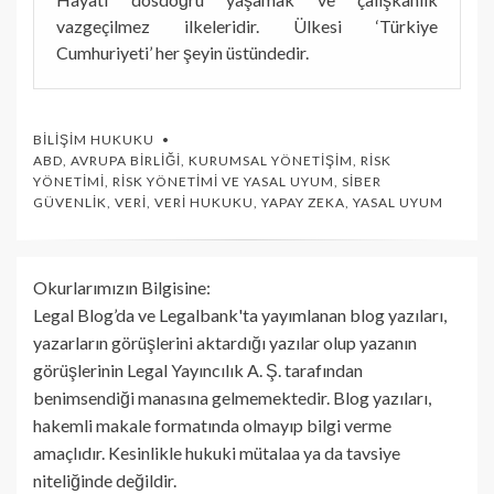
vazgeçilmez ilkeleridir. Ülkesi ‘Türkiye
Cumhuriyeti’ her şeyin üstündedir.
BILIŞIM HUKUKU
ABD
,
AVRUPA BIRLIĞI
,
KURUMSAL YÖNETIŞIM
,
RISK
YÖNETIMI
,
RISK YÖNETIMI VE YASAL UYUM
,
SIBER
GÜVENLIK
,
VERI
,
VERI HUKUKU
,
YAPAY ZEKA
,
YASAL UYUM
Okurlarımızın Bilgisine:
Legal Blog’da ve Legalbank'ta yayımlanan blog yazıları,
yazarların görüşlerini aktardığı yazılar olup yazanın
görüşlerinin Legal Yayıncılık A. Ş. tarafından
benimsendiği manasına gelmemektedir. Blog yazıları,
hakemli makale formatında olmayıp bilgi verme
amaçlıdır. Kesinlikle hukuki mütalaa ya da tavsiye
niteliğinde değildir.