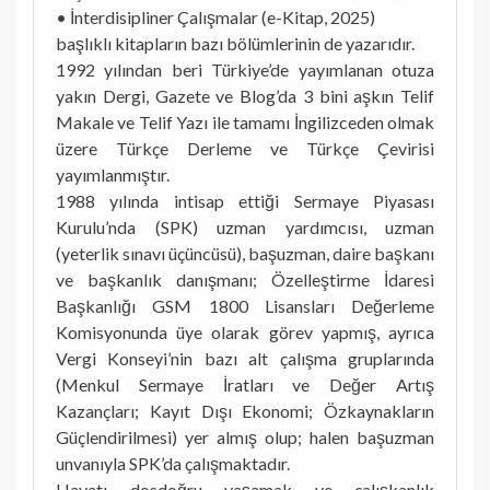
• İnterdisipliner Çalışmalar (e-Kitap, 2025)
başlıklı kitapların bazı bölümlerinin de yazarıdır.
1992 yılından beri Türkiye’de yayımlanan otuza
yakın Dergi, Gazete ve Blog’da 3 bini aşkın Telif
Makale ve Telif Yazı ile tamamı İngilizceden olmak
üzere Türkçe Derleme ve Türkçe Çevirisi
yayımlanmıştır.
1988 yılında intisap ettiği Sermaye Piyasası
Kurulu’nda (SPK) uzman yardımcısı, uzman
(yeterlik sınavı üçüncüsü), başuzman, daire başkanı
ve başkanlık danışmanı; Özelleştirme İdaresi
Başkanlığı GSM 1800 Lisansları Değerleme
Komisyonunda üye olarak görev yapmış, ayrıca
Vergi Konseyi’nin bazı alt çalışma gruplarında
(Menkul Sermaye İratları ve Değer Artış
Kazançları; Kayıt Dışı Ekonomi; Özkaynakların
Güçlendirilmesi) yer almış olup; halen başuzman
unvanıyla SPK’da çalışmaktadır.
Hayatı dosdoğru yaşamak ve çalışkanlık