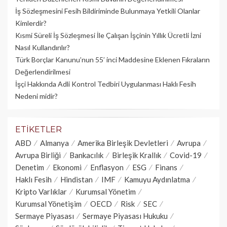
İş Sözleşmesini Fesih Bildiriminde Bulunmaya Yetkili Olanlar
Kimlerdir?
Kısmi Süreli İş Sözleşmesi İle Çalışan İşçinin Yıllık Üc­retli İzni
Nasıl Kullandırılır?
Türk Borçlar Kanunu’nun 55’ inci Maddesine Eklenen Fıkraların
Değerlendirilmesi
İşçi Hakkında Adli Kontrol Tedbiri Uygulanması Haklı Fesih
Nedeni midir?
ETIKETLER
ABD
Almanya
Amerika Birleşik Devletleri
Avrupa
Avrupa Birliği
Bankacılık
Birleşik Krallık
Covid-19
Denetim
Ekonomi
Enflasyon
ESG
Finans
Haklı Fesih
Hindistan
IMF
Kamuyu Aydınlatma
Kripto Varlıklar
Kurumsal Yönetim
Kurumsal Yönetişim
OECD
Risk
SEC
Sermaye Piyasası
Sermaye Piyasası Hukuku