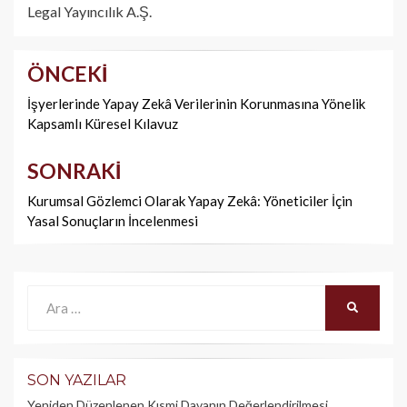
Legal Yayıncılık A.Ş.
ÖNCEKI
Yazı
dolaşımı
İşyerlerinde Yapay Zekâ Verilerinin Korunmasına Yönelik
Kapsamlı Küresel Kılavuz
SONRAKI
Kurumsal Gözlemci Olarak Yapay Zekâ: Yöneticiler İçin
Yasal Sonuçların İncelenmesi
Ara:
ARA
SON YAZILAR
Yeniden Düzenlenen Kısmi Davanın Değerlendirilmesi