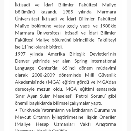
İktisadi ve İdari Bilimler Fakültesi Maliye
bölümünü kazandı. 1985 yılında Marmara
Üniversitesi İktisadi ve İdari Bilimler Fakültesi
Maliye bölümüne yatay geçiş yaptı ve 1988’de
Marmara Üniversitesi İktisadi ve İdari Bilimler
Fakültesi Maliye bölümünü birincilikle, Fakülteyi
ise 11’inci olarak bitirdi.
1997 yılında Amerika Birleşik Devletleri’nin
Denver şehrinde yer alan ‘Spring International
Language Center’da; 65’inci dönem müdavimi
olarak 2008-2009 döneminde Milli Güvenlik
Akademisi’nde (MGA) eğitim gördü ve MGA’dan
dereceyle mezun oldu. MGA eğitimi esnasında
‘Sınır Aşan Sular Meselesi’, ‘Petrol Sorunu’ gibi
önemli başlıklarda bilimsel çalışmalar yaptı.
• Türkiye’de Yatırımların ve İstihdamın Durumu ve
Mevcut Ortamın İyileştirilmesine İlişkin Öneriler
(Maliye Hesap Uzmanları Vakfı Araştırma
Yarışması İkincilik Ödülü);