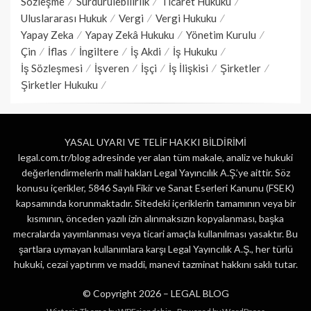
Sözleşme
Sürdürülebilirlik
Ticaret Hukuku
Uluslararası Hukuk
Vergi
Vergi Hukuku
Yapay Zeka
Yapay Zekâ Hukuku
Yönetim Kurulu
Çin
İflas
İngiltere
İş Akdi
İş Hukuku
İş Sözleşmesi
İşveren
İşçi
İş İlişkisi
Şirketler
Şirketler Hukuku
YASAL UYARI VE TELİF HAKKI BİLDİRİMİ
legal.com.tr/blog adresinde yer alan tüm makale, analiz ve hukuki
değerlendirmelerin mali hakları Legal Yayıncılık A.Ş.’ye aittir. Söz
konusu içerikler, 5846 Sayılı Fikir ve Sanat Eserleri Kanunu (FSEK)
kapsamında korunmaktadır. Sitedeki içeriklerin tamamının veya bir
kısmının, önceden yazılı izin alınmaksızın kopyalanması, başka
mecralarda yayımlanması veya ticari amaçla kullanılması yasaktır. Bu
şartlara uymayan kullanımlara karşı Legal Yayıncılık A.Ş., her türlü
hukuki, cezai yaptırım ve maddi, manevi tazminat hakkını saklı tutar.
© Copyright 2026 –
LEGAL BLOG