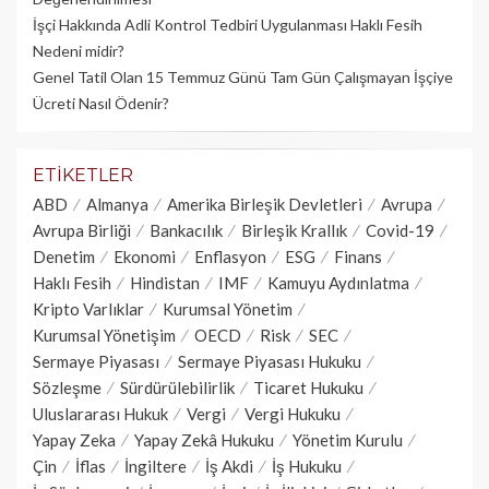
İşçi Hakkında Adli Kontrol Tedbiri Uygulanması Haklı Fesih
Nedeni midir?
Genel Tatil Olan 15 Temmuz Günü Tam Gün Çalışmayan İşçiye
Ücreti Nasıl Ödenir?
ETIKETLER
ABD
Almanya
Amerika Birleşik Devletleri
Avrupa
Avrupa Birliği
Bankacılık
Birleşik Krallık
Covid-19
Denetim
Ekonomi
Enflasyon
ESG
Finans
Haklı Fesih
Hindistan
IMF
Kamuyu Aydınlatma
Kripto Varlıklar
Kurumsal Yönetim
Kurumsal Yönetişim
OECD
Risk
SEC
Sermaye Piyasası
Sermaye Piyasası Hukuku
Sözleşme
Sürdürülebilirlik
Ticaret Hukuku
Uluslararası Hukuk
Vergi
Vergi Hukuku
Yapay Zeka
Yapay Zekâ Hukuku
Yönetim Kurulu
Çin
İflas
İngiltere
İş Akdi
İş Hukuku