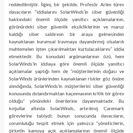
reddedilmiştir. İlginç bir şekilde, Profesör Arlen türev
davacıların “iddialarını SolarWinds’in siber güvenliği
hakkındaki önemli ölçüde yanıltıcı açıklamalarının,
görünürdeki siber güvenlik eksikliklerinin ve maruz
kaldığı siber saldırının bir araya gelmesinden
kaynaklanan kurumsal travmaya dayandırmış olsalardı
muhtemelen işten çıkarılmaktan kurtulacaklarını” iddia
etmektedir. Bu konudaki argümanlarının özü, hem
SolarWinds’in iddiaya göre önemli ölçüde yanıltıcı
açıklamalar yaptığı hem de “müşterilerinin doğası ve
SolarWinds ürünlerinden kaynaklanan riskler göz önüne
alındığında, SolarWinds’in müşterilerini siber güvenliği
konusunda dolandırmaktan kaçınmasının kritik bir görev
olduğu” yönündeki önerilerine dayanmaktadır. Bu
koşullar altında SolarWinds, artırılmış Caremark
görevlerine tabiydi; bunun sonucunda davacıların,
sorumluluğu tespit etmek için yalnızca “yöneticilerin,
şirketin kamuya açık açıklamalarının önemli ölçüde