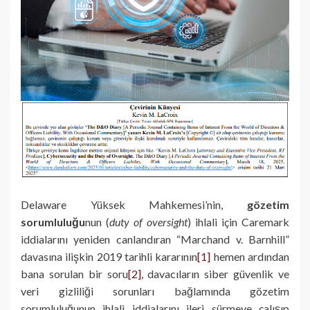
Delaware Yüksek Mahkemesi’nin,
gözetim
sorumluluğu
nun (
duty of oversight
) ihlali için Caremark
iddialarını yeniden canlandıran “Marchand v. Barnhill”
davasına ilişkin 2019 tarihli kararının
[1]
hemen ardından
bana sorulan bir soru
[2]
, davacıların siber güvenlik ve
veri gizliliği sorunları bağlamında gözetim
sorumluluğunun ihlali iddialarını ileri sürmeye çalışıp