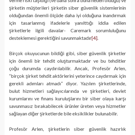
verme riski taşıdığı (ve daha sonra buna neden olduğu) ve
şirketin müşterileri şirketin siber güvenlik sistemlerinin
olduğundan önemli ölçüde daha iyi olduğuna inandırmak
için tasarlanmış ifadelerle yanılttığı iddia edilen
şirketlerle ilgili davalar- Caremark sorumluluğunu
desteklemesi gerektiğini savunmaktadır
[4]
.
Birçok okuyucunun bildiği gibi, siber güvenlik şirketler
için önemli bir tehdit oluşturmaktadır ve bu tehditler
çoğu durumda caydırılabilir. Ancak, Profesör Arlen,
“birçok şirket tehdit aktörlerini yeterince caydırmak için
gerekli adımları atmadı” diyor. Yazılım şirketlerinde,
bulut hizmetleri sağlayıcılarında ve şirketleri, devlet
kurumlarını ve finans kuruluşlarını bir siber olaya karşı
savunmasız bırakabilecek ürünler üreten veya hizmetler
sağlayan diğer şirketlerde bile eksiklikler bulunabilir.
Profesör Arlen, şirketlerin siber güvenlik hazırlık