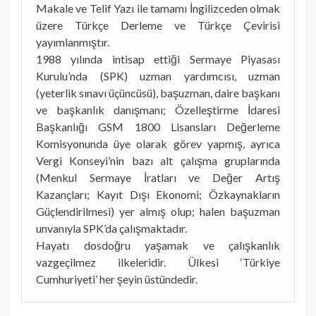
Makale ve Telif Yazı ile tamamı İngilizceden olmak
üzere Türkçe Derleme ve Türkçe Çevirisi
yayımlanmıştır.
1988 yılında intisap ettiği Sermaye Piyasası
Kurulu’nda (SPK) uzman yardımcısı, uzman
(yeterlik sınavı üçüncüsü), başuzman, daire başkanı
ve başkanlık danışmanı; Özelleştirme İdaresi
Başkanlığı GSM 1800 Lisansları Değerleme
Komisyonunda üye olarak görev yapmış, ayrıca
Vergi Konseyi’nin bazı alt çalışma gruplarında
(Menkul Sermaye İratları ve Değer Artış
Kazançları; Kayıt Dışı Ekonomi; Özkaynakların
Güçlendirilmesi) yer almış olup; halen başuzman
unvanıyla SPK’da çalışmaktadır.
Hayatı dosdoğru yaşamak ve çalışkanlık
vazgeçilmez ilkeleridir. Ülkesi ‘Türkiye
Cumhuriyeti’ her şeyin üstündedir.