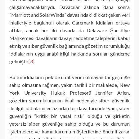
çalışamayacaklarıydı. Davacılar aslında daha sonra
“Marriott and SolarWinds” davasındaki dikkat çeken veri
ihlalleriyle bağlantılı olarak Caremark iddiaları ortaya
attılar, ancak her iki davada da Delaware Şansölye
Mahkemesi davalıların davayı reddetme taleplerini kabul
etmiş ve siber güvenlik bağlamında gözetim sorumluluğu
iddialarının uygulanabilirliği hakkında sorular gündeme
gelmiştir
[3]
.
Bu tür iddiaların pek de ümit verici olmayan bir geçmişe
sahip olmasına rağmen, yakın tarihli bir makalede, New
York University Hukuk Profesörü Jennifer Arlen,
gözetim sorumluluğunun ihlali nedeniyle siber güvenlik
ile ilgili iddiaların en azından bir dava türünde -yani, siber
güvenliğin “kritik bir yasal risk” olduğu ve şirketin
yetersiz siber güvenliğe sahip olduğu ve bu durumun
işletmelere ve kamu kurumu müşterilerine önemli zarar