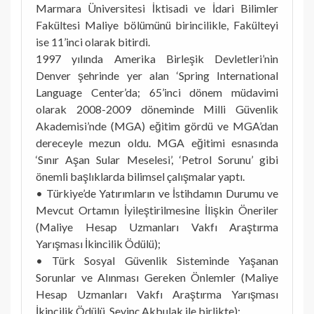
Marmara Üniversitesi İktisadi ve İdari Bilimler
Fakültesi Maliye bölümünü birincilikle, Fakülteyi
ise 11’inci olarak bitirdi.
1997 yılında Amerika Birleşik Devletleri’nin
Denver şehrinde yer alan ‘Spring International
Language Center’da; 65’inci dönem müdavimi
olarak 2008-2009 döneminde Milli Güvenlik
Akademisi’nde (MGA) eğitim gördü ve MGA’dan
dereceyle mezun oldu. MGA eğitimi esnasında
‘Sınır Aşan Sular Meselesi’, ‘Petrol Sorunu’ gibi
önemli başlıklarda bilimsel çalışmalar yaptı.
• Türkiye’de Yatırımların ve İstihdamın Durumu ve
Mevcut Ortamın İyileştirilmesine İlişkin Öneriler
(Maliye Hesap Uzmanları Vakfı Araştırma
Yarışması İkincilik Ödülü);
• Türk Sosyal Güvenlik Sisteminde Yaşanan
Sorunlar ve Alınması Gereken Önlemler (Maliye
Hesap Uzmanları Vakfı Araştırma Yarışması
İkincilik Ödülü, Sevinç Akbulak ile birlikte);