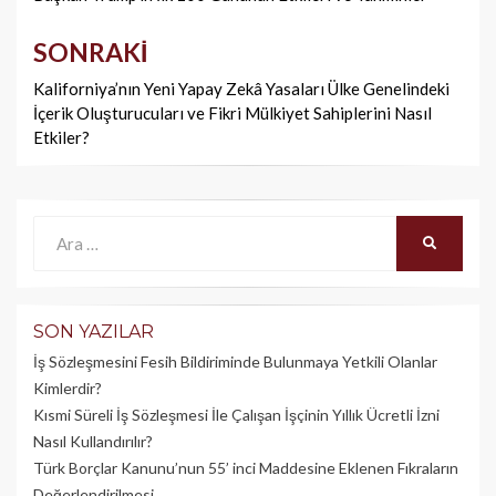
SONRAKI
Kaliforniya’nın Yeni Yapay Zekâ Yasaları Ülke Genelindeki
İçerik Oluşturucuları ve Fikri Mülkiyet Sahiplerini Nasıl
Etkiler?
Ara:
ARA
SON YAZILAR
İş Sözleşmesini Fesih Bildiriminde Bulunmaya Yetkili Olanlar
Kimlerdir?
Kısmi Süreli İş Sözleşmesi İle Çalışan İşçinin Yıllık Üc­retli İzni
Nasıl Kullandırılır?
Türk Borçlar Kanunu’nun 55’ inci Maddesine Eklenen Fıkraların
Değerlendirilmesi