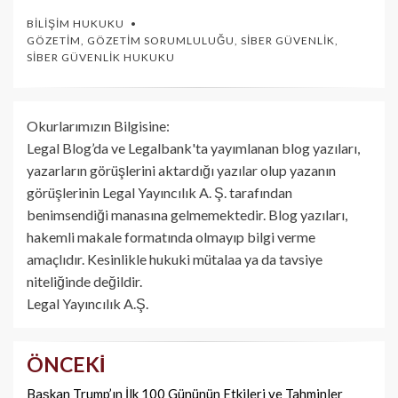
BILIŞIM HUKUKU
GÖZETIM
,
GÖZETIM SORUMLULUĞU
,
SIBER GÜVENLIK
,
SIBER GÜVENLIK HUKUKU
Okurlarımızın Bilgisine:
Legal Blog’da ve Legalbank'ta yayımlanan blog yazıları,
yazarların görüşlerini aktardığı yazılar olup yazanın
görüşlerinin Legal Yayıncılık A. Ş. tarafından
benimsendiği manasına gelmemektedir. Blog yazıları,
hakemli makale formatında olmayıp bilgi verme
amaçlıdır. Kesinlikle hukuki mütalaa ya da tavsiye
niteliğinde değildir.
Legal Yayıncılık A.Ş.
ÖNCEKI
Yazı
dolaşımı
Başkan Trump’ın İlk 100 Gününün Etkileri ve Tahminler