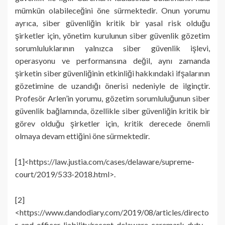
mümkün olabileceğini öne sürmektedir. Onun yorumu
ayrıca, siber güvenliğin kritik bir yasal risk olduğu
şirketler için, yönetim kurulunun siber güvenlik gözetim
sorumluluklarının yalnızca siber güvenlik işlevi,
operasyonu ve performansına değil, aynı zamanda
şirketin siber güvenliğinin etkinliği hakkındaki ifşalarının
gözetimine de uzandığı önerisi nedeniyle de ilginçtir.
Profesör Arlen’in yorumu, gözetim sorumluluğunun siber
güvenlik bağlamında, özellikle siber güvenliğin kritik bir
görev olduğu şirketler için, kritik derecede önemli
olmaya devam ettiğini öne sürmektedir.
[1]<https://law.justia.com/cases/delaware/supreme-
court/2019/533-2018.html>.
[2]
<https://www.dandodiary.com/2019/08/articles/directo
r-and-officer-liability/recent-delaware-caremark-duty-