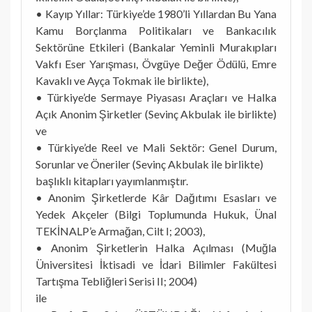
• Kayıp Yıllar: Türkiye’de 1980’li Yıllardan Bu Yana
Kamu Borçlanma Politikaları ve Bankacılık
Sektörüne Etkileri (Bankalar Yeminli Murakıpları
Vakfı Eser Yarışması, Övgüye Değer Ödülü, Emre
Kavaklı ve Ayça Tokmak ile birlikte),
• Türkiye’de Sermaye Piyasası Araçları ve Halka
Açık Anonim Şirketler (Sevinç Akbulak ile birlikte)
ve
• Türkiye’de Reel ve Mali Sektör: Genel Durum,
Sorunlar ve Öneriler (Sevinç Akbulak ile birlikte)
başlıklı kitapları yayımlanmıştır.
• Anonim Şirketlerde Kâr Dağıtımı Esasları ve
Yedek Akçeler (Bilgi Toplumunda Hukuk, Ünal
TEKİNALP’e Armağan, Cilt I; 2003),
• Anonim Şirketlerin Halka Açılması (Muğla
Üniversitesi İktisadi ve İdari Bilimler Fakültesi
Tartışma Tebliğleri Serisi II; 2004)
ile