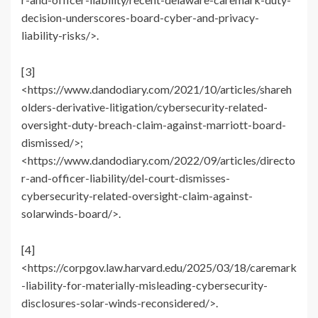
decision-underscores-board-cyber-and-privacy-
liability-risks/>.
[3]
<https://www.dandodiary.com/2021/10/articles/shareh
olders-derivative-litigation/cybersecurity-related-
oversight-duty-breach-claim-against-marriott-board-
dismissed/>;
<https://www.dandodiary.com/2022/09/articles/directo
r-and-officer-liability/del-court-dismisses-
cybersecurity-related-oversight-claim-against-
solarwinds-board/>.
[4]
<https://corpgov.law.harvard.edu/2025/03/18/caremark
-liability-for-materially-misleading-cybersecurity-
disclosures-solar-winds-reconsidered/>.