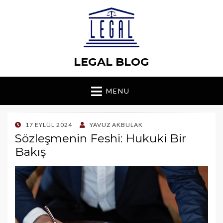
LEGAL BLOG
MENU
POSTED
17 EYLÜL 2024
YAVUZ AKBULAK
ON
Sözleşmenin Feshi: Hukuki Bir
Bakış