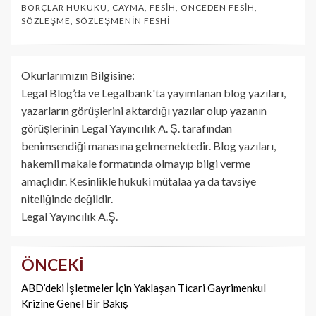
BORÇLAR HUKUKU
,
CAYMA
,
FESIH
,
ÖNCEDEN FESIH
,
SÖZLEŞME
,
SÖZLEŞMENIN FESHI
Okurlarımızın Bilgisine:
Legal Blog’da ve Legalbank'ta yayımlanan blog yazıları,
yazarların görüşlerini aktardığı yazılar olup yazanın
görüşlerinin Legal Yayıncılık A. Ş. tarafından
benimsendiği manasına gelmemektedir. Blog yazıları,
hakemli makale formatında olmayıp bilgi verme
amaçlıdır. Kesinlikle hukuki mütalaa ya da tavsiye
niteliğinde değildir.
Legal Yayıncılık A.Ş.
ÖNCEKI
Yazı
dolaşımı
ABD’deki İşletmeler İçin Yaklaşan Ticari Gayrimenkul
Krizine Genel Bir Bakış