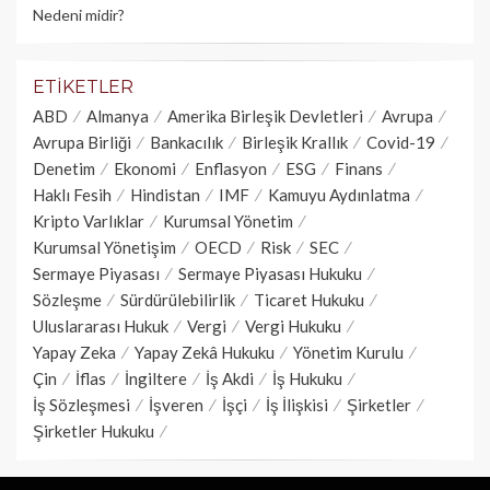
Nedeni midir?
ETIKETLER
ABD
Almanya
Amerika Birleşik Devletleri
Avrupa
Avrupa Birliği
Bankacılık
Birleşik Krallık
Covid-19
Denetim
Ekonomi
Enflasyon
ESG
Finans
Haklı Fesih
Hindistan
IMF
Kamuyu Aydınlatma
Kripto Varlıklar
Kurumsal Yönetim
Kurumsal Yönetişim
OECD
Risk
SEC
Sermaye Piyasası
Sermaye Piyasası Hukuku
Sözleşme
Sürdürülebilirlik
Ticaret Hukuku
Uluslararası Hukuk
Vergi
Vergi Hukuku
Yapay Zeka
Yapay Zekâ Hukuku
Yönetim Kurulu
Çin
İflas
İngiltere
İş Akdi
İş Hukuku
İş Sözleşmesi
İşveren
İşçi
İş İlişkisi
Şirketler
Şirketler Hukuku