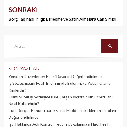
SONRAKI
Borç Taşınabilirliği: Birleşme ve Satın Almalara Can Simidi
Ara:
ARA
SON YAZILAR
Yeniden Düzenlenen Kısmi Davanın Değerlendirilmesi
İş Sözleşmesini Fesih Bildiriminde Bulunmaya Yetkili Olanlar
Kimlerdir?
Kısmi Süreli İş Sözleşmesi İle Çalışan İşçinin Yıllık Üc­retli İzni
Nasıl Kullandırılır?
Türk Borçlar Kanunu’nun 55’ inci Maddesine Eklenen Fıkraların
Değerlendirilmesi
İşçi Hakkında Adli Kontrol Tedbiri Uygulanması Haklı Fesih