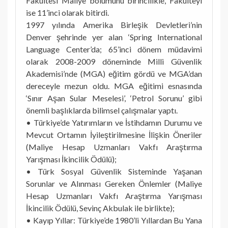
Fakültesi Maliye bölümünü birincilikle, Fakülteyi
ise 11’inci olarak bitirdi.
1997 yılında Amerika Birleşik Devletleri’nin
Denver şehrinde yer alan ‘Spring International
Language Center’da; 65’inci dönem müdavimi
olarak 2008-2009 döneminde Milli Güvenlik
Akademisi’nde (MGA) eğitim gördü ve MGA’dan
dereceyle mezun oldu. MGA eğitimi esnasında
‘Sınır Aşan Sular Meselesi’, ‘Petrol Sorunu’ gibi
önemli başlıklarda bilimsel çalışmalar yaptı.
• Türkiye’de Yatırımların ve İstihdamın Durumu ve
Mevcut Ortamın İyileştirilmesine İlişkin Öneriler
(Maliye Hesap Uzmanları Vakfı Araştırma
Yarışması İkincilik Ödülü);
• Türk Sosyal Güvenlik Sisteminde Yaşanan
Sorunlar ve Alınması Gereken Önlemler (Maliye
Hesap Uzmanları Vakfı Araştırma Yarışması
İkincilik Ödülü, Sevinç Akbulak ile birlikte);
• Kayıp Yıllar: Türkiye’de 1980’li Yıllardan Bu Yana