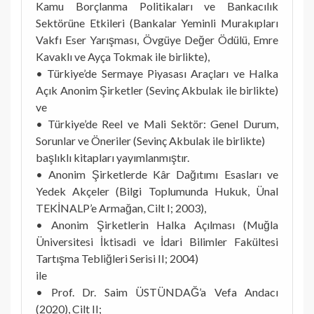
Kamu Borçlanma Politikaları ve Bankacılık
Sektörüne Etkileri (Bankalar Yeminli Murakıpları
Vakfı Eser Yarışması, Övgüye Değer Ödülü, Emre
Kavaklı ve Ayça Tokmak ile birlikte),
• Türkiye’de Sermaye Piyasası Araçları ve Halka
Açık Anonim Şirketler (Sevinç Akbulak ile birlikte)
ve
• Türkiye’de Reel ve Mali Sektör: Genel Durum,
Sorunlar ve Öneriler (Sevinç Akbulak ile birlikte)
başlıklı kitapları yayımlanmıştır.
• Anonim Şirketlerde Kâr Dağıtımı Esasları ve
Yedek Akçeler (Bilgi Toplumunda Hukuk, Ünal
TEKİNALP’e Armağan, Cilt I; 2003),
• Anonim Şirketlerin Halka Açılması (Muğla
Üniversitesi İktisadi ve İdari Bilimler Fakültesi
Tartışma Tebliğleri Serisi II; 2004)
ile
• Prof. Dr. Saim ÜSTÜNDAĞ’a Vefa Andacı
(2020), Cilt II;