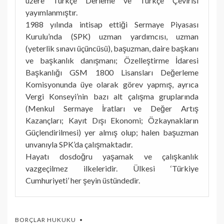
üzere Türkçe Derleme ve Türkçe Çevirisi
yayımlanmıştır.
1988 yılında intisap ettiği Sermaye Piyasası
Kurulu’nda (SPK) uzman yardımcısı, uzman
(yeterlik sınavı üçüncüsü), başuzman, daire başkanı
ve başkanlık danışmanı; Özelleştirme İdaresi
Başkanlığı GSM 1800 Lisansları Değerleme
Komisyonunda üye olarak görev yapmış, ayrıca
Vergi Konseyi’nin bazı alt çalışma gruplarında
(Menkul Sermaye İratları ve Değer Artış
Kazançları; Kayıt Dışı Ekonomi; Özkaynakların
Güçlendirilmesi) yer almış olup; halen başuzman
unvanıyla SPK’da çalışmaktadır.
Hayatı dosdoğru yaşamak ve çalışkanlık
vazgeçilmez ilkeleridir. Ülkesi ‘Türkiye
Cumhuriyeti’ her şeyin üstündedir.
BORÇLAR HUKUKU