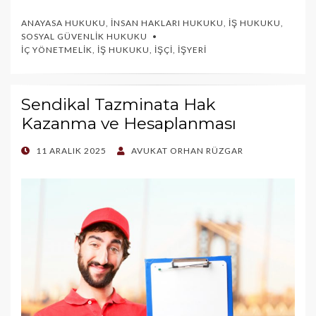
ANAYASA HUKUKU
,
İNSAN HAKLARI HUKUKU
,
İŞ HUKUKU
,
SOSYAL GÜVENLIK HUKUKU
İÇ YÖNETMELIK
,
İŞ HUKUKU
,
İŞÇI
,
İŞYERI
Sendikal Tazminata Hak
Kazanma ve Hesaplanması
POSTED
11 ARALIK 2025
AVUKAT ORHAN RÜZGAR
ON