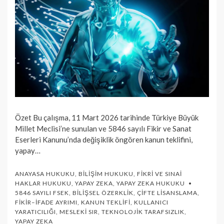
Özet Bu çalışma, 11 Mart 2026 tarihinde Türkiye Büyük
Millet Meclisi’ne sunulan ve 5846 sayılı Fikir ve Sanat
Eserleri Kanunu’nda değişiklik öngören kanun teklifini,
yapay…
ANAYASA HUKUKU
,
BILIŞIM HUKUKU
,
FIKRI VE SINAI
HAKLAR HUKUKU
,
YAPAY ZEKA
,
YAPAY ZEKA HUKUKU
5846 SAYILI FSEK
,
BILIŞSEL ÖZERKLIK
,
ÇIFTE LISANSLAMA
,
FIKIR–İFADE AYRIMI
,
KANUN TEKLIFI
,
KULLANICI
YARATICILIĞI
,
MESLEKI SIR
,
TEKNOLOJIK TARAFSIZLIK
,
YAPAY ZEKA