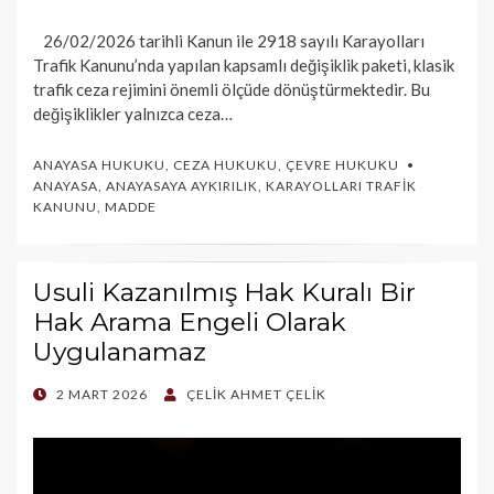
26/02/2026 tarihli Kanun ile 2918 sayılı Karayolları
Trafik Kanunu’nda yapılan kapsamlı değişiklik paketi, klasik
trafik ceza rejimini önemli ölçüde dönüştürmektedir. Bu
değişiklikler yalnızca ceza…
ANAYASA HUKUKU
,
CEZA HUKUKU
,
ÇEVRE HUKUKU
ANAYASA
,
ANAYASAYA AYKIRILIK
,
KARAYOLLARI TRAFIK
KANUNU
,
MADDE
Usuli Kazanılmış Hak Kuralı Bir
Hak Arama Engeli Olarak
Uygulanamaz
POSTED
2 MART 2026
ÇELIK AHMET ÇELIK
ON