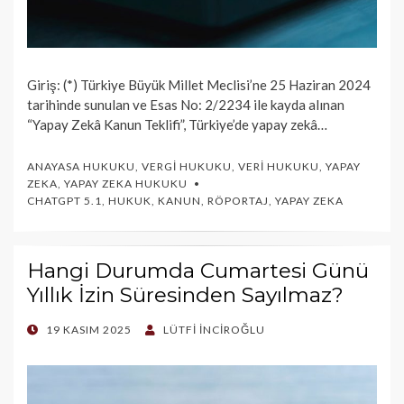
Giriş: (*) Türkiye Büyük Millet Meclisi’ne 25 Haziran 2024
tarihinde sunulan ve Esas No: 2/2234 ile kayda alınan
“Yapay Zekâ Kanun Teklifi”, Türkiye’de yapay zekâ…
ANAYASA HUKUKU
,
VERGI HUKUKU
,
VERI HUKUKU
,
YAPAY
ZEKA
,
YAPAY ZEKA HUKUKU
CHATGPT 5.1
,
HUKUK
,
KANUN
,
RÖPORTAJ
,
YAPAY ZEKA
Hangi Durumda Cumartesi Günü
Yıllık İzin Süresinden Sayılmaz?
POSTED
19 KASIM 2025
LÜTFI İNCIROĞLU
ON