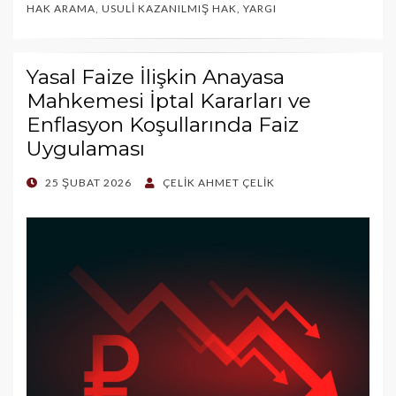
HAK ARAMA
,
USULI KAZANILMIŞ HAK
,
YARGI
Yasal Faize İlişkin Anayasa
Mahkemesi İptal Kararları ve
Enflasyon Koşullarında Faiz
Uygulaması
POSTED
25 ŞUBAT 2026
ÇELIK AHMET ÇELIK
ON