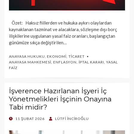
Özet: Haksız fiillerden ve hukuka aykırı olaylardan
kaynaklanan tazminat ve alacaklara, sözleşme dışı borç
ilişkilerine uygulanan yasal faiz oranları, başlangıçtan
günümüze sıkça değiştirilen…
ANAYASA HUKUKU
,
EKONOMI
,
TICARET
ANAYASA MAHKEMESI
,
ENFLASYON
,
İPTAL KARARI
,
YASAL
FAIZ
İşverence Hazırlanan İşyeri İç
Yönetmelikleri İşçinin Onayına
Tabi midir?
POSTED
11 ŞUBAT 2026
LÜTFI İNCIROĞLU
ON