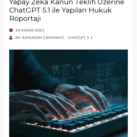
Yapay Zekâ Kanun Teklifi Üzerine
ChatGPT 5.1 ile Yapılan Hukuk
Röportajı
POSTED
20 KASIM 2025
ON
AV. RAMAZAN ÇAKMAKCI
,
CHATGPT 5.1