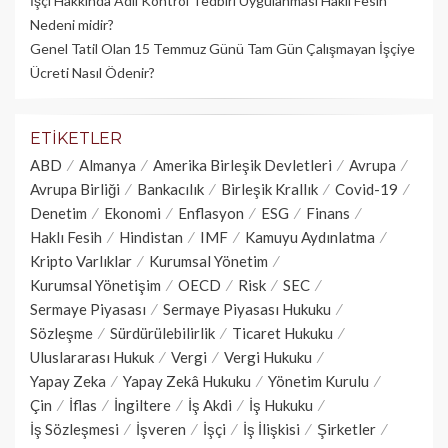
İşçi Hakkında Adli Kontrol Tedbiri Uygulanması Haklı Fesih
Nedeni midir?
Genel Tatil Olan 15 Temmuz Günü Tam Gün Çalışmayan İşçiye
Ücreti Nasıl Ödenir?
ETIKETLER
ABD
Almanya
Amerika Birleşik Devletleri
Avrupa
Avrupa Birliği
Bankacılık
Birleşik Krallık
Covid-19
Denetim
Ekonomi
Enflasyon
ESG
Finans
Haklı Fesih
Hindistan
IMF
Kamuyu Aydınlatma
Kripto Varlıklar
Kurumsal Yönetim
Kurumsal Yönetişim
OECD
Risk
SEC
Sermaye Piyasası
Sermaye Piyasası Hukuku
Sözleşme
Sürdürülebilirlik
Ticaret Hukuku
Uluslararası Hukuk
Vergi
Vergi Hukuku
Yapay Zeka
Yapay Zekâ Hukuku
Yönetim Kurulu
Çin
İflas
İngiltere
İş Akdi
İş Hukuku
İş Sözleşmesi
İşveren
İşçi
İş İlişkisi
Şirketler