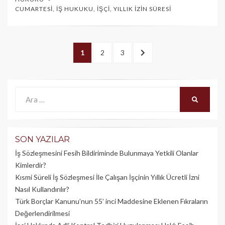
CUMARTESI
,
İŞ HUKUKU
,
İŞÇI
,
YILLIK İZIN SÜRESI
Yazı
PAGE
1
PAGE
2
PAGE
3
SONRAKI
dolaşımı
>
Ara:
ARA
SON YAZILAR
İş Sözleşmesini Fesih Bildiriminde Bulunmaya Yetkili Olanlar
Kimlerdir?
Kısmi Süreli İş Sözleşmesi İle Çalışan İşçinin Yıllık Üc­retli İzni
Nasıl Kullandırılır?
Türk Borçlar Kanunu’nun 55’ inci Maddesine Eklenen Fıkraların
Değerlendirilmesi