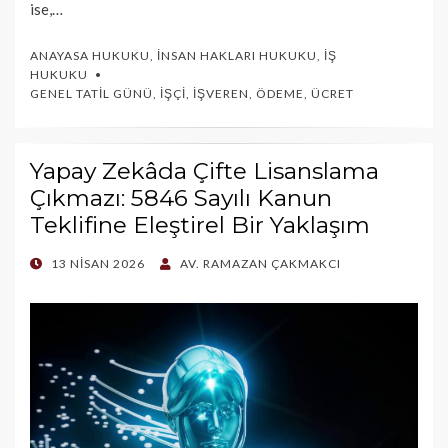
ise,…
ANAYASA HUKUKU
,
İNSAN HAKLARI HUKUKU
,
İŞ
HUKUKU
GENEL TATIL GÜNÜ
,
İŞÇI
,
İŞVEREN
,
ÖDEME
,
ÜCRET
Yapay Zekâda Çifte Lisanslama
Çıkmazı: 5846 Sayılı Kanun
Teklifine Eleştirel Bir Yaklaşım
POSTED
13 NISAN 2026
AV. RAMAZAN ÇAKMAKCI
ON