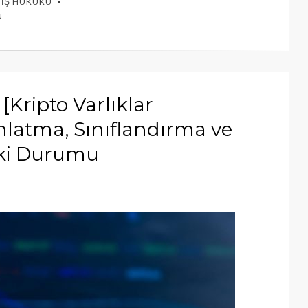
,
İŞ HUKUKU
N
 [Kripto Varlıklar
latma, Sınıflandırma ve
eki Durumu