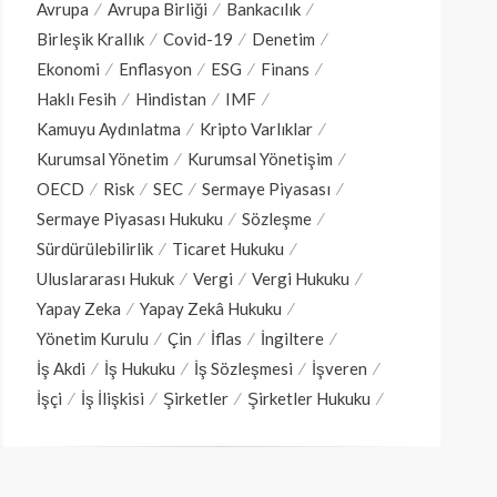
Avrupa
Avrupa Birliği
Bankacılık
Birleşik Krallık
Covid-19
Denetim
Ekonomi
Enflasyon
ESG
Finans
Haklı Fesih
Hindistan
IMF
Kamuyu Aydınlatma
Kripto Varlıklar
Kurumsal Yönetim
Kurumsal Yönetişim
OECD
Risk
SEC
Sermaye Piyasası
Sermaye Piyasası Hukuku
Sözleşme
Sürdürülebilirlik
Ticaret Hukuku
Uluslararası Hukuk
Vergi
Vergi Hukuku
Yapay Zeka
Yapay Zekâ Hukuku
Yönetim Kurulu
Çin
İflas
İngiltere
İş Akdi
İş Hukuku
İş Sözleşmesi
İşveren
İşçi
İş İlişkisi
Şirketler
Şirketler Hukuku