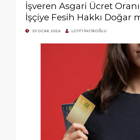
İşveren Asgari Ücret Oran
İşçiye Fesih Hakkı Doğar 
POSTED
10 OCAK 2026
LÜTFI İNCIROĞLU
ON