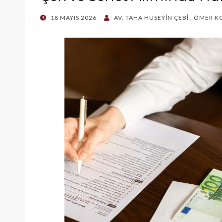
POSTED
18 MAYIS 2026
AV. TAHA HÜSEYİN ÇEBİ
,
ÖMER K
ON