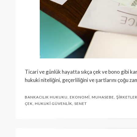
Ticari ve günlük hayatta sıkça çek ve bono gibi ka
hukuki niteliğini, geçerliliğini ve şartlarını çoğu
BANKACILIK HUKUKU
,
EKONOMI
,
MUHASEBE
,
ŞIRKETLE
ÇEK
,
HUKUKI GÜVENLIK
,
SENET