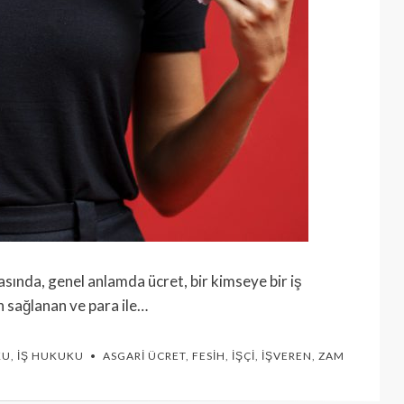
asında, genel anlamda ücret, bir kimseye bir iş
n sağlanan ve para ile…
KU
,
İŞ HUKUKU
ASGARI ÜCRET
,
FESIH
,
İŞÇI
,
İŞVEREN
,
ZAM