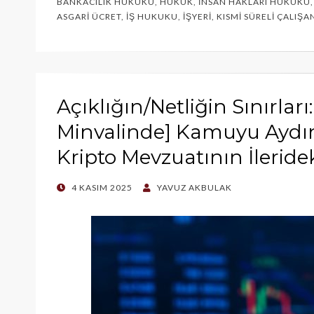
BANKACILIK HUKUKU
,
HUKUK
,
İNSAN HAKLARI HUKUKU
ASGARI ÜCRET
,
İŞ HUKUKU
,
İŞYERI
,
KISMI SÜRELI ÇALIŞA
Açıklığın/Netliğin Sınırları:
Minvalinde] Kamuyu Aydın
Kripto Mevzuatının İlerid
POSTED
4 KASIM 2025
YAVUZ AKBULAK
ON