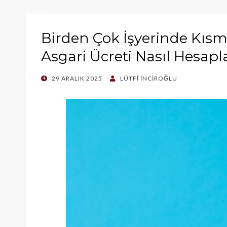
Birden Çok İşyerinde Kısmi
Asgari Ücreti Nasıl Hesapl
POSTED
29 ARALIK 2025
LÜTFI İNCIROĞLU
ON