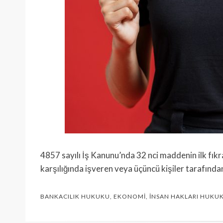
4857 sayılı İş Kanunu’nda 32 nci maddenin ilk fıkr
karşılığında işveren veya üçüncü ki­şiler tarafında
BANKACILIK HUKUKU
,
EKONOMI
,
İNSAN HAKLARI HUKU