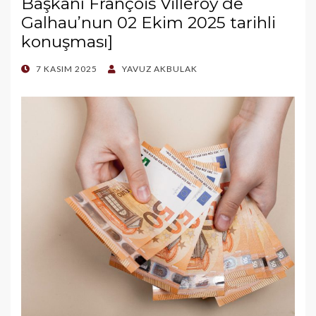
Başkanı François Villeroy de
Galhau’nun 02 Ekim 2025 tarihli
konuşması]
POSTED
7 KASIM 2025
YAVUZ AKBULAK
ON