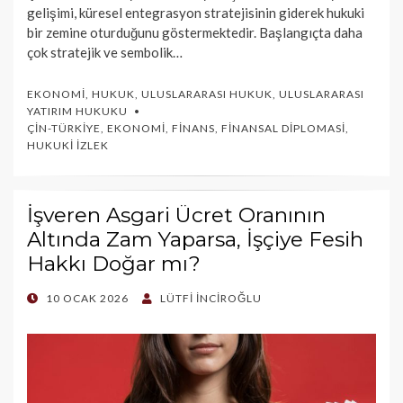
gelişimi, küresel entegrasyon stratejisinin giderek hukuki
bir zemine oturduğunu göstermektedir. Başlangıçta daha
çok stratejik ve sembolik…
EKONOMI
,
HUKUK
,
ULUSLARARASI HUKUK
,
ULUSLARARASI
YATIRIM HUKUKU
ÇIN-TÜRKIYE
,
EKONOMI
,
FINANS
,
FINANSAL DIPLOMASI
,
HUKUKI İZLEK
İşveren Asgari Ücret Oranının
Altında Zam Yaparsa, İşçiye Fesih
Hakkı Doğar mı?
POSTED
10 OCAK 2026
LÜTFI İNCIROĞLU
ON