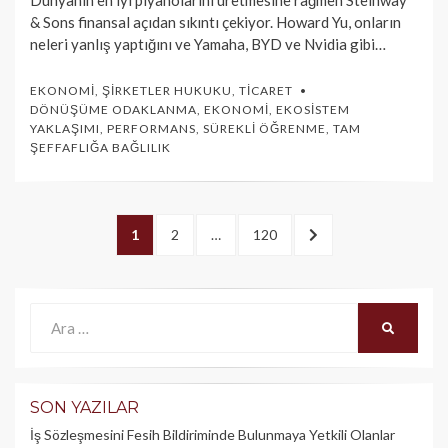
Dünyanın en iyi piyanolarını üretmesine rağmen Steinway
& Sons finansal açıdan sıkıntı çekiyor. Howard Yu, onların
neleri yanlış yaptığını ve Yamaha, BYD ve Nvidia gibi…
EKONOMI
,
ŞIRKETLER HUKUKU
,
TICARET
DÖNÜŞÜME ODAKLANMA
,
EKONOMI
,
EKOSISTEM
YAKLAŞIMI
,
PERFORMANS
,
SÜREKLI ÖĞRENME
,
TAM
ŞEFFAFLIĞA BAĞLILIK
Yazı
PAGE
1
PAGE
2
…
PAGE
120
SONRAKI
dolaşımı
>
Ara:
ARA
SON YAZILAR
İş Sözleşmesini Fesih Bildiriminde Bulunmaya Yetkili Olanlar