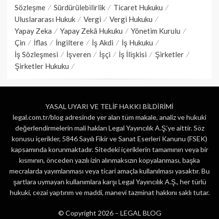
Sözleşme
Sürdürülebilirlik
Ticaret Hukuku
Uluslararası Hukuk
Vergi
Vergi Hukuku
Yapay Zeka
Yapay Zekâ Hukuku
Yönetim Kurulu
Çin
İflas
İngiltere
İş Akdi
İş Hukuku
İş Sözleşmesi
İşveren
İşçi
İş İlişkisi
Şirketler
Şirketler Hukuku
YASAL UYARI VE TELİF HAKKI BİLDİRİMİ
legal.com.tr/blog adresinde yer alan tüm makale, analiz ve hukuki
değerlendirmelerin mali hakları Legal Yayıncılık A.Ş.’ye aittir. Söz
konusu içerikler, 5846 Sayılı Fikir ve Sanat Eserleri Kanunu (FSEK)
kapsamında korunmaktadır. Sitedeki içeriklerin tamamının veya bir
kısmının, önceden yazılı izin alınmaksızın kopyalanması, başka
mecralarda yayımlanması veya ticari amaçla kullanılması yasaktır. Bu
şartlara uymayan kullanımlara karşı Legal Yayıncılık A.Ş., her türlü
hukuki, cezai yaptırım ve maddi, manevi tazminat hakkını saklı tutar.
© Copyright 2026 –
LEGAL BLOG