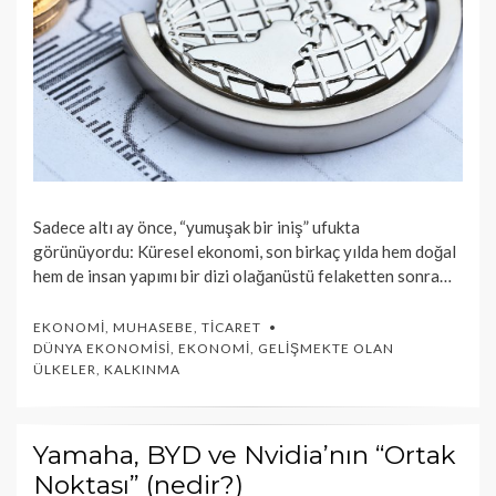
Sadece altı ay önce, “yumuşak bir iniş” ufukta
görünüyordu: Küresel ekonomi, son birkaç yılda hem doğal
hem de insan yapımı bir dizi olağanüstü felaketten sonra…
EKONOMI
,
MUHASEBE
,
TICARET
DÜNYA EKONOMISI
,
EKONOMI
,
GELIŞMEKTE OLAN
ÜLKELER
,
KALKINMA
Yamaha, BYD ve Nvidia’nın “Ortak
Noktası” (nedir?)