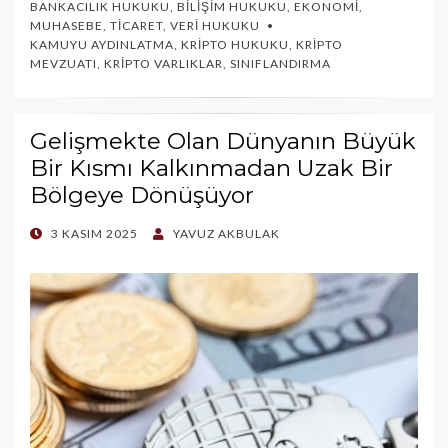
BANKACILIK HUKUKU
,
BILIŞIM HUKUKU
,
EKONOMI
,
MUHASEBE
,
TICARET
,
VERI HUKUKU
KAMUYU AYDINLATMA
,
KRIPTO HUKUKU
,
KRIPTO
MEVZUATI
,
KRIPTO VARLIKLAR
,
SINIFLANDIRMA
Gelişmekte Olan Dünyanın Büyük
Bir Kısmı Kalkınmadan Uzak Bir
Bölgeye Dönüşüyor
POSTED
3 KASIM 2025
YAVUZ AKBULAK
ON