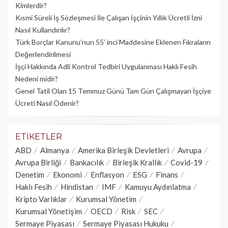
Kimlerdir?
Kısmi Süreli İş Sözleşmesi İle Çalışan İşçinin Yıllık Üc­retli İzni
Nasıl Kullandırılır?
Türk Borçlar Kanunu’nun 55’ inci Maddesine Eklenen Fıkraların
Değerlendirilmesi
İşçi Hakkında Adli Kontrol Tedbiri Uygulanması Haklı Fesih
Nedeni midir?
Genel Tatil Olan 15 Temmuz Günü Tam Gün Çalışmayan İşçiye
Ücreti Nasıl Ödenir?
ETIKETLER
ABD
Almanya
Amerika Birleşik Devletleri
Avrupa
Avrupa Birliği
Bankacılık
Birleşik Krallık
Covid-19
Denetim
Ekonomi
Enflasyon
ESG
Finans
Haklı Fesih
Hindistan
IMF
Kamuyu Aydınlatma
Kripto Varlıklar
Kurumsal Yönetim
Kurumsal Yönetişim
OECD
Risk
SEC
Sermaye Piyasası
Sermaye Piyasası Hukuku