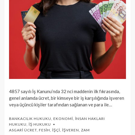
4857 sayılı İş Kanunu’nda 32 nci maddenin ilk fıkrasında,
genel anlamda ücret, bir kimseye bir iş karşılığında işveren
veya üçüncü ki­şiler tarafından sağlanan ve para ile…
BANKACILIK HUKUKU
,
EKONOMI
,
İNSAN HAKLARI
HUKUKU
,
İŞ HUKUKU
ASGARI ÜCRET
,
FESIH
,
İŞÇI
,
İŞVEREN
,
ZAM