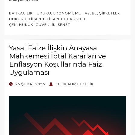
BANKACILIK HUKUKU
,
EKONOMI
,
MUHASEBE
,
ŞIRKETLER
HUKUKU
,
TICARET
,
TICARET HUKUKU
ÇEK
,
HUKUKI GÜVENLIK
,
SENET
Yasal Faize İlişkin Anayasa
Mahkemesi İptal Kararları ve
Enflasyon Koşullarında Faiz
Uygulaması
POSTED
25 ŞUBAT 2026
ÇELIK AHMET ÇELIK
ON