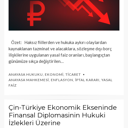
Özet: Haksız fiillerden ve hukuka aykırı olaylardan
kaynaklanan tazminat ve alacaklara, sözleşme dışı borç
ilişkilerine uygulanan yasal faiz oranları, başlangıçtan
günümüze sıkça değiştirilen…
ANAYASA HUKUKU
,
EKONOMI
,
TICARET
ANAYASA MAHKEMESI
,
ENFLASYON
,
İPTAL KARARI
,
YASAL
FAIZ
Çin-Türkiye Ekonomik Ekseninde
Finansal Diplomasinin Hukuki
İzlekleri Üzerine