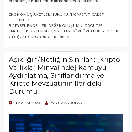
artarken, sürdürülebilirlik konusunda kurumsal…
EKONOMI
,
ŞIRKETLER HUKUKU
,
TICARET
,
TICARET
HUKUKU
BIREYSEL ENGELLER
,
DEĞER OLUŞUMU
,
ÖRGÜTSEL
ENGELLER
,
SISTEMSEL ENGELLER
,
SÜRDÜRÜLEBILIR DEĞER
OLUŞUMU
,
SÜRDÜRÜLEBILIRLIK
Açıklığın/Netliğin Sınırları: [Kripto
Varlıklar Minvalinde] Kamuyu
Aydınlatma, Sınıflandırma ve
Kripto Mevzuatının İlerideki
Durumu
POSTED
4 KASIM 2025
YAVUZ AKBULAK
ON