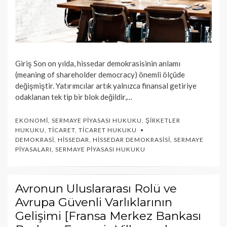
Giriş Son on yılda, hissedar demokrasisinin anlamı
(meaning of shareholder democracy) önemli ölçüde
değişmiştir. Yatırımcılar artık yalnızca finansal getiriye
odaklanan tek tip bir blok değildir,…
EKONOMI
,
SERMAYE PIYASASI HUKUKU
,
ŞIRKETLER
HUKUKU
,
TICARET
,
TICARET HUKUKU
DEMOKRASI
,
HISSEDAR
,
HISSEDAR DEMOKRASISI
,
SERMAYE
PIYASALARI
,
SERMAYE PIYASASI HUKUKU
Avronun Uluslararası Rolü ve
Avrupa Güvenli Varlıklarının
Gelişimi [Fransa Merkez Bankası