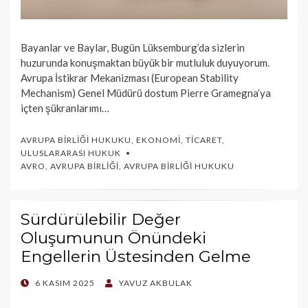
Bayanlar ve Baylar, Bugün Lüksemburg’da sizlerin
huzurunda konuşmaktan büyük bir mutluluk duyuyorum.
Avrupa İstikrar Mekanizması (European Stability
Mechanism) Genel Müdürü dostum Pierre Gramegna’ya
içten şükranlarımı…
AVRUPA BIRLIĞI HUKUKU
,
EKONOMI
,
TICARET
,
ULUSLARARASI HUKUK
AVRO
,
AVRUPA BIRLIĞI
,
AVRUPA BIRLIĞI HUKUKU
Sürdürülebilir Değer
Oluşumunun Önündeki
Engellerin Üstesinden Gelme
POSTED
6 KASIM 2025
YAVUZ AKBULAK
ON