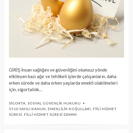
GİRİŞ İnsan sağlığını ve güvenliğini olumsuz yönde
etkileyen bazı ağır ve tehlikeli işlerde çalışanların, daha
erken sürede ve daha erken yaşlarda emekli olabilmeleri
için, sigortalılık…
SIGORTA
,
SOSYAL GÜVENLIK HUKUKU
5510 SAYILI KANUN
,
EMEKLILIK KOŞULLARI
,
FIILI HIZMET
SÜRESI
,
FILLI HIZMET SÜRESI ZAMMI