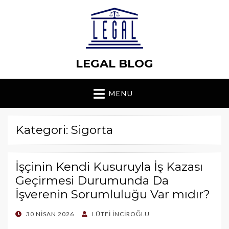
LEGAL BLOG
MENU
Kategori: Sigorta
İşçinin Kendi Kusuruyla İş Kazası
Geçirmesi Duru­munda Da
İşverenin Sorumluluğu Var mıdır?
POSTED
30 NISAN 2026
LÜTFI İNCIROĞLU
ON