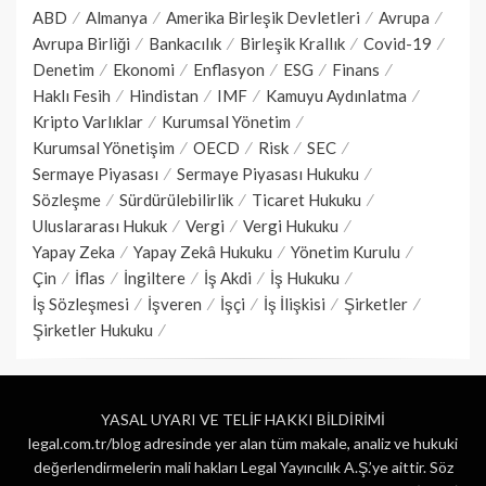
ABD
Almanya
Amerika Birleşik Devletleri
Avrupa
Avrupa Birliği
Bankacılık
Birleşik Krallık
Covid-19
Denetim
Ekonomi
Enflasyon
ESG
Finans
Haklı Fesih
Hindistan
IMF
Kamuyu Aydınlatma
Kripto Varlıklar
Kurumsal Yönetim
Kurumsal Yönetişim
OECD
Risk
SEC
Sermaye Piyasası
Sermaye Piyasası Hukuku
Sözleşme
Sürdürülebilirlik
Ticaret Hukuku
Uluslararası Hukuk
Vergi
Vergi Hukuku
Yapay Zeka
Yapay Zekâ Hukuku
Yönetim Kurulu
Çin
İflas
İngiltere
İş Akdi
İş Hukuku
İş Sözleşmesi
İşveren
İşçi
İş İlişkisi
Şirketler
Şirketler Hukuku
YASAL UYARI VE TELİF HAKKI BİLDİRİMİ
legal.com.tr/blog adresinde yer alan tüm makale, analiz ve hukuki
değerlendirmelerin mali hakları Legal Yayıncılık A.Ş.’ye aittir. Söz