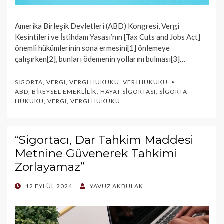
Amerika Birleşik Devletleri (ABD) Kongresi, Vergi
Kesintileri ve İstihdam Yasası’nın [Tax Cuts and Jobs Act]
önemli hükümlerinin sona ermesini[1] önlemeye
çalışırken[2], bunları ödemenin yollarını bulması[3]…
SIGORTA
,
VERGI
,
VERGI HUKUKU
,
VERI HUKUKU
ABD
,
BIREYSEL EMEKLILIK
,
HAYAT SIGORTASI
,
SIGORTA
HUKUKU
,
VERGI
,
VERGI HUKUKU
“Sigortacı, Dar Tahkim Maddesi
Metnine Güvenerek Tahkimi
Zorlayamaz”
POSTED
12 EYLÜL 2024
YAVUZ AKBULAK
ON