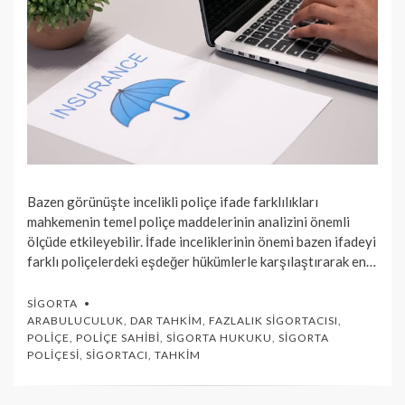
Bazen görünüşte incelikli poliçe ifade farklılıkları
mahkemenin temel poliçe maddelerinin analizini önemli
ölçüde etkileyebilir. İfade inceliklerinin önemi bazen ifadeyi
farklı poliçelerdeki eşdeğer hükümlerle karşılaştırarak en…
SIGORTA
ARABULUCULUK
,
DAR TAHKIM
,
FAZLALIK SIGORTACISI
,
POLIÇE
,
POLIÇE SAHIBI
,
SIGORTA HUKUKU
,
SIGORTA
POLIÇESI
,
SIGORTACI
,
TAHKIM