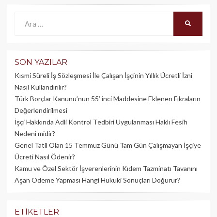
Ara:
ARA
SON YAZILAR
Kısmi Süreli İş Sözleşmesi İle Çalışan İşçinin Yıllık Üc­retli İzni
Nasıl Kullandırılır?
Türk Borçlar Kanunu’nun 55’ inci Maddesine Eklenen Fıkraların
Değerlendirilmesi
İşçi Hakkında Adli Kontrol Tedbiri Uygulanması Haklı Fesih
Nedeni midir?
Genel Tatil Olan 15 Temmuz Günü Tam Gün Çalışmayan İşçiye
Ücreti Nasıl Ödenir?
Kamu ve Özel Sektör İşverenlerinin Kıdem Tazminatı Tavanını
Aşan Ödeme Yapması Hangi Hukuki Sonuçları Doğurur?
ETIKETLER