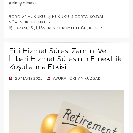
gelmiş olması…
BORÇLAR HUKUKU
,
İŞ HUKUKU
,
SIGORTA
,
SOSYAL
GÜVENLIK HUKUKU
İŞ KAZASI
,
İŞÇI
,
İŞVEREN SORUMLULUĞU
,
KUSUR
Fiili Hizmet Süresi Zammı Ve
İtibari Hizmet Süresinin Emeklilik
Koşullarına Etkisi
POSTED
20 MAYIS 2025
AVUKAT ORHAN RÜZGAR
ON