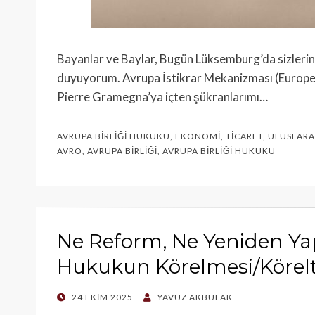
Bayanlar ve Baylar, Bugün Lüksemburg’da sizleri
duyuyorum. Avrupa İstikrar Mekanizması (Europ
Pierre Gramegna’ya içten şükranlarımı…
AVRUPA BIRLIĞI HUKUKU
,
EKONOMI
,
TICARET
,
ULUSLARA
AVRO
,
AVRUPA BIRLIĞI
,
AVRUPA BIRLIĞI HUKUKU
Ne Reform, Ne Yeniden Yap
Hukukun Körelmesi/Körelt
POSTED
24 EKIM 2025
YAVUZ AKBULAK
ON