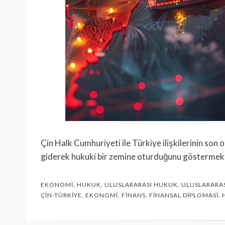
Çin Halk Cumhuriyeti ile Türkiye ilişkilerinin son o
giderek hukuki bir zemine oturduğunu göstermekt
EKONOMI
,
HUKUK
,
ULUSLARARASI HUKUK
,
ULUSLARARAS
ÇIN-TÜRKIYE
,
EKONOMI
,
FINANS
,
FINANSAL DIPLOMASI
,