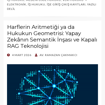
ELEKTRONIK
,
İŞ HUKUKU
,
İŞE GIRIŞ ÇIKIŞ KAYITLARI
,
YAZILI
DELIL
Harflerin Aritmetiği ya da
Hukukun Geometrisi: Yapay
Zekânın Semantik İnşası ve Kapalı
RAG Teknolojisi
POSTED
4 MART 2026
AV. RAMAZAN ÇAKMAKCI
ON