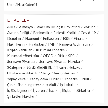
Ücreti Nasıl Ödenir?
ETIKETLER
ABD
Almanya
Amerika Birleşik Devletleri
Avrupa
Avrupa Birliği
Bankacılık
Birleşik Krallık
Covid-19
Denetim
Ekonomi
Enflasyon
ESG
Finans
Haklı Fesih
Hindistan
IMF
Kamuyu Aydınlatma
Kripto Varlıklar
Kurumsal Yönetim
Kurumsal Yönetişim
OECD
Risk
SEC
Sermaye Piyasası
Sermaye Piyasası Hukuku
Sözleşme
Sürdürülebilirlik
Ticaret Hukuku
Uluslararası Hukuk
Vergi
Vergi Hukuku
Yapay Zeka
Yapay Zekâ Hukuku
Yönetim Kurulu
Çin
İflas
İngiltere
İş Akdi
İş Hukuku
İş Sözleşmesi
İşveren
İşçi
İş İlişkisi
Şirketler
Şirketler Hukuku