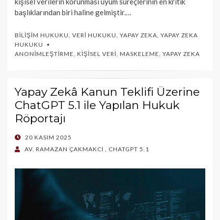
kişisel verilerin korunması uyum süreçlerinin en kritik
başlıklarından biri haline gelmiştir.…
BILIŞIM HUKUKU
,
VERI HUKUKU
,
YAPAY ZEKA
,
YAPAY ZEKA
HUKUKU
ANONIMLEŞTIRME
,
KIŞISEL VERI
,
MASKELEME
,
YAPAY ZEKA
Yapay Zekâ Kanun Teklifi Üzerine
ChatGPT 5.1 ile Yapılan Hukuk
Röportajı
POSTED
20 KASIM 2025
ON
AV. RAMAZAN ÇAKMAKCI
,
CHATGPT 5.1