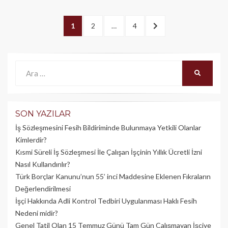
Yazı
PAGE
1
PAGE
2
…
PAGE
4
SONRAKI
dolaşımı
>
Ara:
ARA
SON YAZILAR
İş Sözleşmesini Fesih Bildiriminde Bulunmaya Yetkili Olanlar
Kimlerdir?
Kısmi Süreli İş Sözleşmesi İle Çalışan İşçinin Yıllık Üc­retli İzni
Nasıl Kullandırılır?
Türk Borçlar Kanunu’nun 55’ inci Maddesine Eklenen Fıkraların
Değerlendirilmesi
İşçi Hakkında Adli Kontrol Tedbiri Uygulanması Haklı Fesih
Nedeni midir?
Genel Tatil Olan 15 Temmuz Günü Tam Gün Çalışmayan İşçiye