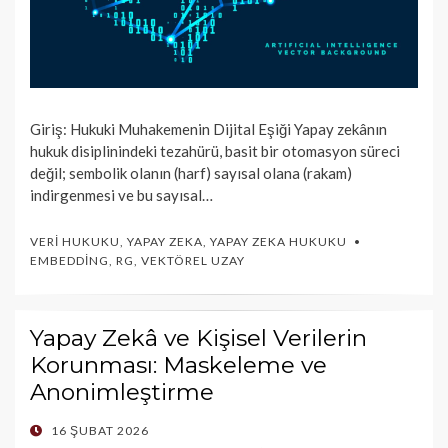
Giriş: Hukuki Muhakemenin Dijital Eşiği Yapay zekânın
hukuk disiplinindeki tezahürü, basit bir otomasyon süreci
değil; sembolik olanın (harf) sayısal olana (rakam)
indirgenmesi ve bu sayısal…
VERI HUKUKU
,
YAPAY ZEKA
,
YAPAY ZEKA HUKUKU
EMBEDDING
,
RG
,
VEKTÖREL UZAY
Yapay Zekâ ve Kişisel Verilerin
Korunması: Maskeleme ve
Anonimleştirme
POSTED
16 ŞUBAT 2026