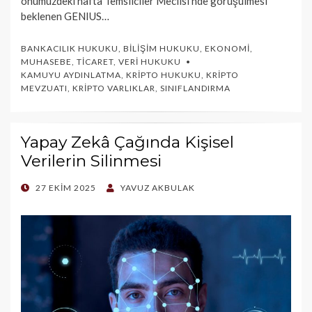
önümüzdeki hafta Temsilciler Meclisi’nde görüşülmesi
beklenen GENIUS…
BANKACILIK HUKUKU
,
BILIŞIM HUKUKU
,
EKONOMI
,
MUHASEBE
,
TICARET
,
VERI HUKUKU
KAMUYU AYDINLATMA
,
KRIPTO HUKUKU
,
KRIPTO
MEVZUATI
,
KRIPTO VARLIKLAR
,
SINIFLANDIRMA
Yapay Zekâ Çağında Kişisel
Verilerin Silinmesi
POSTED
27 EKIM 2025
YAVUZ AKBULAK
ON