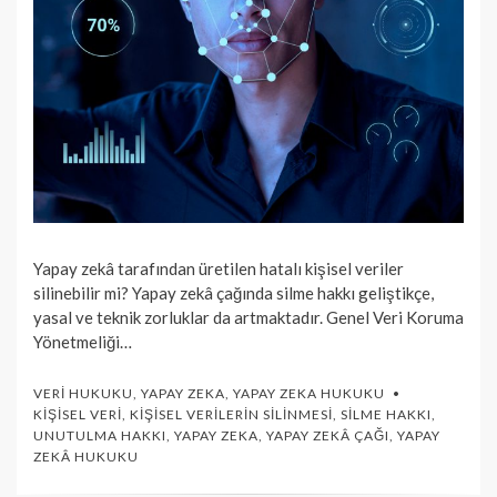
Yapay zekâ tarafından üretilen hatalı kişisel veriler
silinebilir mi? Yapay zekâ çağında silme hakkı geliştikçe,
yasal ve teknik zorluklar da artmaktadır. Genel Veri Koruma
Yönetmeliği…
VERI HUKUKU
,
YAPAY ZEKA
,
YAPAY ZEKA HUKUKU
KIŞISEL VERI
,
KIŞISEL VERILERIN SILINMESI
,
SILME HAKKI
,
UNUTULMA HAKKI
,
YAPAY ZEKA
,
YAPAY ZEKÂ ÇAĞI
,
YAPAY
ZEKÂ HUKUKU