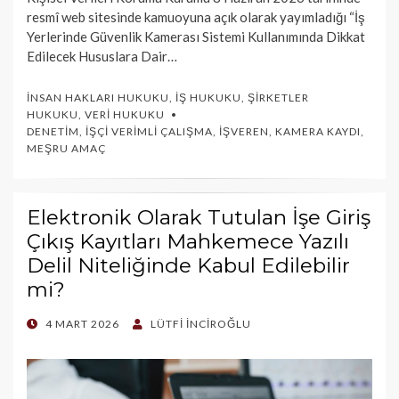
resmî web sitesinde kamuoyuna açık olarak yayımladığı “İş
Yerlerinde Güvenlik Kamerası Sistemi Kullanımında Dikkat
Edilecek Hususlara Dair…
İNSAN HAKLARI HUKUKU
,
İŞ HUKUKU
,
ŞIRKETLER
HUKUKU
,
VERI HUKUKU
DENETIM
,
İŞÇI VERIMLI ÇALIŞMA
,
İŞVEREN
,
KAMERA KAYDI
,
MEŞRU AMAÇ
Elektronik Olarak Tutulan İşe Giriş
Çıkış Kayıtları Mahkemece Yazılı
Delil Niteliğinde Kabul Edilebilir
mi?
POSTED
4 MART 2026
LÜTFI İNCIROĞLU
ON