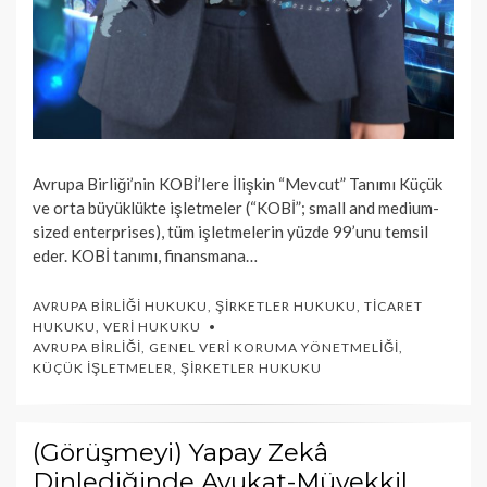
Avrupa Birliği’nin KOBİ’lere İlişkin “Mevcut” Tanımı Küçük
ve orta büyüklükte işletmeler (“KOBİ”; small and medium-
sized enterprises), tüm işletmelerin yüzde 99’unu temsil
eder. KOBİ tanımı, finansmana…
AVRUPA BIRLIĞI HUKUKU
,
ŞIRKETLER HUKUKU
,
TICARET
HUKUKU
,
VERI HUKUKU
AVRUPA BIRLIĞI
,
GENEL VERI KORUMA YÖNETMELIĞI
,
KÜÇÜK İŞLETMELER
,
ŞIRKETLER HUKUKU
(Görüşmeyi) Yapay Zekâ
Dinlediğinde Avukat-Müvekkil