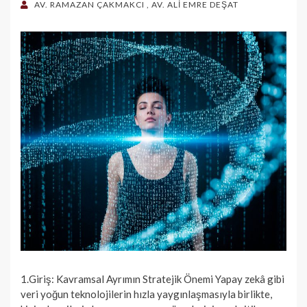
ON
AV. RAMAZAN ÇAKMAKCI
,
AV. ALİ EMRE DEŞAT
1.Giriş: Kavramsal Ayrımın Stratejik Önemi Yapay zekâ gibi
veri yoğun teknolojilerin hızla yaygınlaşmasıyla birlikte,