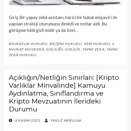
Giriş Bir yapay zekâ asistanı, harici bir hukuk müşaviri ile
yapılan strateji oturumunu dinledi ve notlar aldı. Bu
görüşme hâlâ gizli midir ya da özel…
AVUKATLIK HUKUKU
,
BILIŞIM HUKUKU
,
VERI HUKUKU
AVUKAT-MÜVEKKIL GIZLILIĞI
,
GIZLILIK
,
YAPAY ZEKA
,
YAPAY
ZEKÂ HUKUKU
Açıklığın/Netliğin Sınırları: [Kripto
Varlıklar Minvalinde] Kamuyu
Aydınlatma, Sınıflandırma ve
Kripto Mevzuatının İlerideki
Durumu
POSTED
4 KASIM 2025
YAVUZ AKBULAK
ON