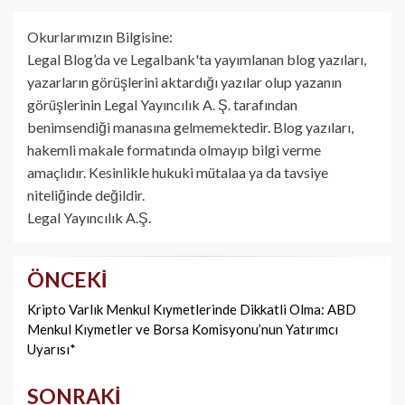
Okurlarımızın Bilgisine:
Legal Blog’da ve Legalbank'ta yayımlanan blog yazıları,
yazarların görüşlerini aktardığı yazılar olup yazanın
görüşlerinin Legal Yayıncılık A. Ş. tarafından
benimsendiği manasına gelmemektedir. Blog yazıları,
hakemli makale formatında olmayıp bilgi verme
amaçlıdır. Kesinlikle hukuki mütalaa ya da tavsiye
niteliğinde değildir.
Legal Yayıncılık A.Ş.
ÖNCEKI
Yazı
dolaşımı
Kripto Varlık Menkul Kıymetlerinde Dikkatli Olma: ABD
Menkul Kıymetler ve Borsa Komisyonu’nun Yatırımcı
Uyarısı*
SONRAKI