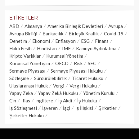
ETIKETLER
ABD
Almanya
Amerika Birleşik Devletleri
Avrupa
Avrupa Birliği
Bankacılık
Birleşik Krallık
Covid-19
Denetim
Ekonomi
Enflasyon
ESG
Finans
Haklı Fesih
Hindistan
IMF
Kamuyu Aydınlatma
Kripto Varlıklar
Kurumsal Yönetim
Kurumsal Yönetişim
OECD
Risk
SEC
Sermaye Piyasası
Sermaye Piyasası Hukuku
Sözleşme
Sürdürülebilirlik
Ticaret Hukuku
Uluslararası Hukuk
Vergi
Vergi Hukuku
Yapay Zeka
Yapay Zekâ Hukuku
Yönetim Kurulu
Çin
İflas
İngiltere
İş Akdi
İş Hukuku
İş Sözleşmesi
İşveren
İşçi
İş İlişkisi
Şirketler
Şirketler Hukuku