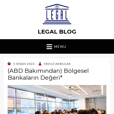
LEGAL BLOG
MENU
POSTED
5 NISAN 2023
YAVUZ AKBULAK
ON
(ABD Bakımından) Bölgesel
Bankaların Değeri*