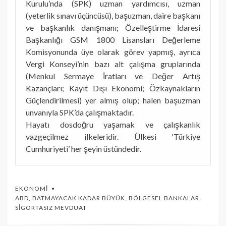
Kurulu’nda (SPK) uzman yardımcısı, uzman
(yeterlik sınavı üçüncüsü), başuzman, daire başkanı
ve başkanlık danışmanı; Özelleştirme İdaresi
Başkanlığı GSM 1800 Lisansları Değerleme
Komisyonunda üye olarak görev yapmış, ayrıca
Vergi Konseyi’nin bazı alt çalışma gruplarında
(Menkul Sermaye İratları ve Değer Artış
Kazançları; Kayıt Dışı Ekonomi; Özkaynakların
Güçlendirilmesi) yer almış olup; halen başuzman
unvanıyla SPK’da çalışmaktadır.
Hayatı dosdoğru yaşamak ve çalışkanlık
vazgeçilmez ilkeleridir. Ülkesi ‘Türkiye
Cumhuriyeti’ her şeyin üstündedir.
EKONOMI
ABD
,
BATMAYACAK KADAR BÜYÜK
,
BÖLGESEL BANKALAR
,
SIGORTASIZ MEVDUAT