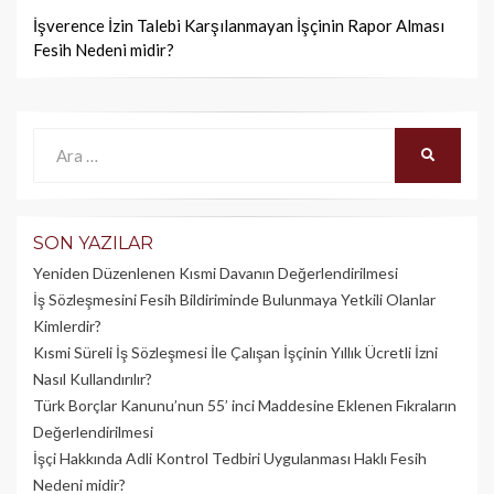
İşverence İzin Talebi Karşılanmayan İşçinin Rapor Alması
Fesih Nedeni midir?
Ara:
ARA
SON YAZILAR
Yeniden Düzenlenen Kısmi Davanın Değerlendirilmesi
İş Sözleşmesini Fesih Bildiriminde Bulunmaya Yetkili Olanlar
Kimlerdir?
Kısmi Süreli İş Sözleşmesi İle Çalışan İşçinin Yıllık Üc­retli İzni
Nasıl Kullandırılır?
Türk Borçlar Kanunu’nun 55’ inci Maddesine Eklenen Fıkraların
Değerlendirilmesi
İşçi Hakkında Adli Kontrol Tedbiri Uygulanması Haklı Fesih
Nedeni midir?