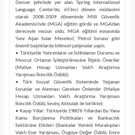
Denver şehrinde yer alan ‘Spring International
Language Center’da; 65’inci dönem müdavimi
olarak 2008-2009 döneminde Milli Güvenlik
Akademisi’nde (MGA) eğitim gördü ve MGA’dan
dereceyle mezun oldu. MGA eğitimi esnasında
‘Sınır Aşan Sular Meselesi’, ‘Petrol Sorunu’ gibi
önemli başlıklarda bilimsel çalışmalar yaptı.
• Türkiye’de Yatırımların ve İstihdamın Durumu ve
Mevcut Ortamın İyileştirilmesine İlişkin Öneriler
(Maliye Hesap Uzmanları Vakfı Araştırma
Yarışması İkincilik Ödülü);
• Türk Sosyal Güvenlik Sisteminde Yaşanan
Sorunlar ve Alınması Gereken Önlemler (Maliye
Hesap Uzmanları Vakfı Araştırma Yarışması
İkincilik Ödülü, Sevinç Akbulak ile birlikte);
• Kayıp Yıllar: Türkiye’de 1980’li Yıllardan Bu Yana
Kamu Borçlanma Politikaları ve Bankacılık
Sektörüne Etkileri (Bankalar Yeminli Murakıpları
Vakfı Eser Yarışması, Övgüye Değer Ödülü, Emre