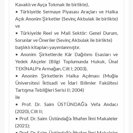
Kavaklı ve Ayça Tokmak ile birlikte),
• Türkiye’de Sermaye Piyasası Araçları ve Halka
Açık Anonim Şirketler (Sevinç Akbulak ile birlikte)
ve
• Türkiye’de Reel ve Mali Sektör: Genel Durum,
Sorunlar ve Öneriler (Sevinç Akbulak ile birlikte)
başlıklı kitapları yayımlanmıştır.
• Anonim Şirketlerde Kâr Dağıtımı Esasları ve
Yedek Akçeler (Bilgi Toplumunda Hukuk, Ünal
TEKİNALP’e Armağan, Cilt I; 2003),
• Anonim Şirketlerin Halka Açılması (Muğla
Üniversitesi İktisadi ve İdari Bilimler Fakültesi
Tartışma Tebliğleri Serisi II; 2004)
ile
• Prof. Dr. Saim ÜSTÜNDAĞ’a Vefa Andacı
(2020), Cilt II;
• Prof. Dr. Saim Üstündağ’a İthafen İlmi Makaleler
(2021);
• Prof. Dr. Saim Üstündağ’a İthafen İlmi Makaleler