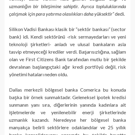
uzmanlığın bir bileşimine sahiptir. Ayrıca topluluklarında
çalışmak için para yatırma olasılıkları daha yüksektir”
dedi.
Silikon Vadisi Bankası klasik bir “sektör bankası” (sector
bank) idi. Kendi sektörünü -risk sermayedarları ve yeni
teknoloji şirketleri- anladı ve ulusal bankaların asla
tasvip etmeyeceği krediler verdi. Başarısızlığına, sağlam
olan ve First Citizens Bank tarafından mutlu bir şekilde
devralınan başlangıçtaki ağır kredi portföyü değil, risk
yönetimi hataları neden oldu.
Dallas merkezli bölgesel banka Comerica bu konuda
başka bir örnek sunmaktadır. Geleneksel ipotek kredisi
sunmanın yanı sıra, diğerlerinin yanında kadınlara ait
işletmelerde ve yenilenebilir enerji şirketlerinde
uzmanlık kazandı. Neredeyse her bölgesel banka
manyakça belirli sektörlere odaklandılar ve 25 yıllık
banka konsolidasyonu sırasında bu şekilde hayatta