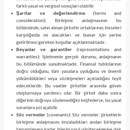
farklı yasal ve vergisel sonuçları olabilir.
Şartlar ve değerlendirme
(terms and
consideration)
:
Birleşme anlaşmasının bu
bölümünde, satın alınan şirketin ortaklarının, hisseleri
karşılığında ne alacakları ve bunun için yerine
getirilmesi gereken koşullar açıklanmaktadır.
Beyanlar ve garantiler
(representations and
warranties)
:
İşletmenin gerçek durumu, anlaşmanın
bu bölümünde sunulmaktadır. Finansal tablolarının
doğru olduğunu, tüm yasalara uyduğunu ve önemli
yükümlülükleri veya sözleşmeleri açıkladığını teyit
edeceklerdir. Bu vaatler şirketler arasında güven
oluşturmaya yardımcı olur. Bir şirket daha sonra
diğerinin doğruyu söylemediğini keşfederse, bu yasal
sorunlara yol açabilir.
Söz vermeler
(covenants)
:
Söz vermeler, şirketlerin
birleşme anlaşmasını imzaladıkları andan birleşme
tamamlanana kadar işlerini nasıl yürüteceklerine dair