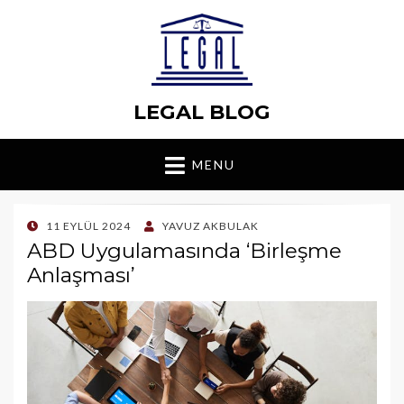
LEGAL BLOG
MENU
POSTED
11 EYLÜL 2024
YAVUZ AKBULAK
ON
ABD Uygulamasında ‘Birleşme
Anlaşması’