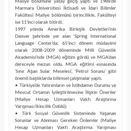
Maliye bölümüne yatay geçiş yaptı ve 1988’de
Marmara Üniversitesi İktisadi ve İdari Bilimler
Fakültesi Maliye bölümünü birincilikle, Fakülteyi
ise 11’inci olarak bitirdi.
1997 yılında Amerika Birleşik Devletleri’nin
Denver şehrinde yer alan ‘Spring International
Language Center’da; 65’inci dönem müdavimi
olarak 2008-2009 döneminde Milli Güvenlik
Akademisi’nde (MGA) eğitim gördü ve MGA’dan
dereceyle mezun oldu. MGA eğitimi esnasında
‘Sınır Aşan Sular Meselesi’, ‘Petrol Sorunu’ gibi
önemli başlıklarda bilimsel çalışmalar yaptı.
• Türkiye’de Yatırımların ve İstihdamın Durumu ve
Mevcut Ortamın İyileştirilmesine İlişkin Öneriler
(Maliye Hesap Uzmanları Vakfı Araştırma
Yarışması İkincilik Ödülü);
• Türk Sosyal Güvenlik Sisteminde Yaşanan
Sorunlar ve Alınması Gereken Önlemler (Maliye
Hesap Uzmanları Vakfı Araştırma Yarışması