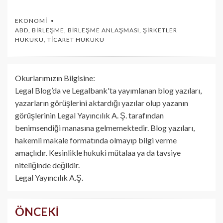
EKONOMI
ABD
,
BIRLEŞME
,
BIRLEŞME ANLAŞMASI
,
ŞIRKETLER
HUKUKU
,
TICARET HUKUKU
Okurlarımızın Bilgisine:
Legal Blog’da ve Legalbank'ta yayımlanan blog yazıları,
yazarların görüşlerini aktardığı yazılar olup yazanın
görüşlerinin Legal Yayıncılık A. Ş. tarafından
benimsendiği manasına gelmemektedir. Blog yazıları,
hakemli makale formatında olmayıp bilgi verme
amaçlıdır. Kesinlikle hukuki mütalaa ya da tavsiye
niteliğinde değildir.
Legal Yayıncılık A.Ş.
ÖNCEKI
Yazı