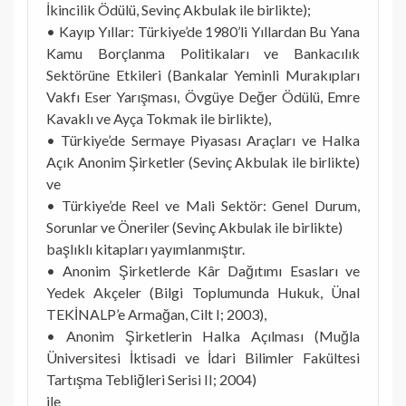
İkincilik Ödülü, Sevinç Akbulak ile birlikte);
• Kayıp Yıllar: Türkiye’de 1980’li Yıllardan Bu Yana
Kamu Borçlanma Politikaları ve Bankacılık
Sektörüne Etkileri (Bankalar Yeminli Murakıpları
Vakfı Eser Yarışması, Övgüye Değer Ödülü, Emre
Kavaklı ve Ayça Tokmak ile birlikte),
• Türkiye’de Sermaye Piyasası Araçları ve Halka
Açık Anonim Şirketler (Sevinç Akbulak ile birlikte)
ve
• Türkiye’de Reel ve Mali Sektör: Genel Durum,
Sorunlar ve Öneriler (Sevinç Akbulak ile birlikte)
başlıklı kitapları yayımlanmıştır.
• Anonim Şirketlerde Kâr Dağıtımı Esasları ve
Yedek Akçeler (Bilgi Toplumunda Hukuk, Ünal
TEKİNALP’e Armağan, Cilt I; 2003),
• Anonim Şirketlerin Halka Açılması (Muğla
Üniversitesi İktisadi ve İdari Bilimler Fakültesi
Tartışma Tebliğleri Serisi II; 2004)
ile