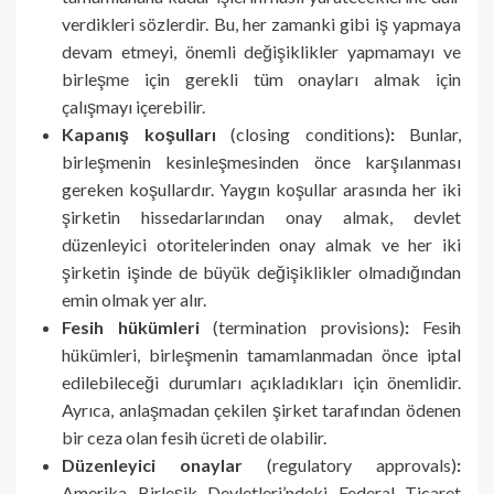
verdikleri sözlerdir. Bu, her zamanki gibi iş yapmaya
devam etmeyi, önemli değişiklikler yapmamayı ve
birleşme için gerekli tüm onayları almak için
çalışmayı içerebilir.
Kapanış koşulları
(closing conditions)
:
Bunlar,
birleşmenin kesinleşmesinden önce karşılanması
gereken koşullardır. Yaygın koşullar arasında her iki
şirketin hissedarlarından onay almak, devlet
düzenleyici otoritelerinden onay almak ve her iki
şirketin işinde de büyük değişiklikler olmadığından
emin olmak yer alır.
Fesih hükümleri
(termination provisions)
:
Fesih
hükümleri, birleşmenin tamamlanmadan önce iptal
edilebileceği durumları açıkladıkları için önemlidir.
Ayrıca, anlaşmadan çekilen şirket tarafından ödenen
bir ceza olan fesih ücreti de olabilir.
Düzenleyici onaylar
(regulatory approvals)
:
Amerika Birleşik Devletleri’ndeki Federal Ticaret