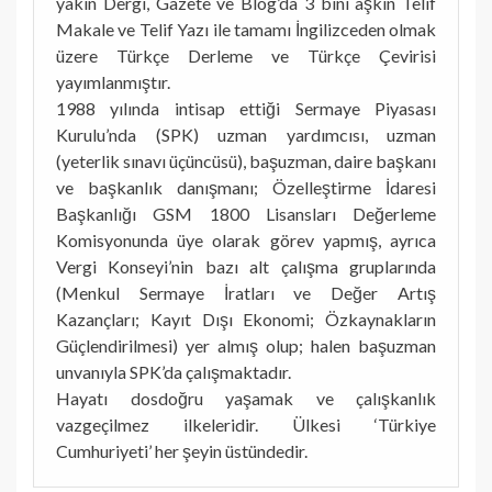
yakın Dergi, Gazete ve Blog’da 3 bini aşkın Telif
Makale ve Telif Yazı ile tamamı İngilizceden olmak
üzere Türkçe Derleme ve Türkçe Çevirisi
yayımlanmıştır.
1988 yılında intisap ettiği Sermaye Piyasası
Kurulu’nda (SPK) uzman yardımcısı, uzman
(yeterlik sınavı üçüncüsü), başuzman, daire başkanı
ve başkanlık danışmanı; Özelleştirme İdaresi
Başkanlığı GSM 1800 Lisansları Değerleme
Komisyonunda üye olarak görev yapmış, ayrıca
Vergi Konseyi’nin bazı alt çalışma gruplarında
(Menkul Sermaye İratları ve Değer Artış
Kazançları; Kayıt Dışı Ekonomi; Özkaynakların
Güçlendirilmesi) yer almış olup; halen başuzman
unvanıyla SPK’da çalışmaktadır.
Hayatı dosdoğru yaşamak ve çalışkanlık
vazgeçilmez ilkeleridir. Ülkesi ‘Türkiye
Cumhuriyeti’ her şeyin üstündedir.