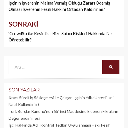
dolaşımı
İşçinin İşverenin Malına Vermiş Olduğu Zararı Ödemiş
Olması İşverenin Fesih Hakkını Ortadan Kaldırır mı?
SONRAKI
‘CrowdStrike Kesintisi’ Bize Satıcı Riskleri Hakkında Ne
Öğretebilir?
Ara:
ARA
SON YAZILAR
Kısmi Süreli İş Sözleşmesi İle Çalışan İşçinin Yıllık Üc­retli İzni
Nasıl Kullandırılır?
Türk Borçlar Kanunu’nun 55’ inci Maddesine Eklenen Fıkraların
Değerlendirilmesi
İşçi Hakkında Adli Kontrol Tedbiri Uygulanması Haklı Fesih