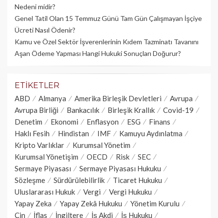
Nedeni midir?
Genel Tatil Olan 15 Temmuz Günü Tam Gün Çalışmayan İşçiye
Ücreti Nasıl Ödenir?
Kamu ve Özel Sektör İşverenlerinin Kıdem Tazminatı Tavanını
Aşan Ödeme Yapması Hangi Hukuki Sonuçları Doğurur?
ETIKETLER
ABD
Almanya
Amerika Birleşik Devletleri
Avrupa
Avrupa Birliği
Bankacılık
Birleşik Krallık
Covid-19
Denetim
Ekonomi
Enflasyon
ESG
Finans
Haklı Fesih
Hindistan
IMF
Kamuyu Aydınlatma
Kripto Varlıklar
Kurumsal Yönetim
Kurumsal Yönetişim
OECD
Risk
SEC
Sermaye Piyasası
Sermaye Piyasası Hukuku
Sözleşme
Sürdürülebilirlik
Ticaret Hukuku
Uluslararası Hukuk
Vergi
Vergi Hukuku
Yapay Zeka
Yapay Zekâ Hukuku
Yönetim Kurulu
Çin
İflas
İngiltere
İş Akdi
İş Hukuku