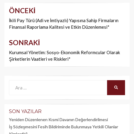
ÖNCEKI
Yazı
dolaşımı
İkili Pay Türü (Adi ve İmtiyazlı) Yapısına Sahip Firmaların
Finansal Raporlama Kalitesi ve Etkin Düzenlemesi*
SONRAKI
Kurumsal Yönetim: Sosyo-Ekonomik Reformcular Olarak
Şirketlerin Vaatleri ve Riskleri*
Ara:
ARA
SON YAZILAR
Yeniden Düzenlenen Kısmi Davanın Değerlendirilmesi
İş Sözleşmesini Fesih Bildiriminde Bulunmaya Yetkili Olanlar
Kimlerdir?