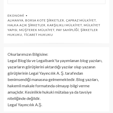
EKONOMI
ALMANYA
,
BORSA KOTE ŞIRKETLER
,
ÇAPRAZ MÜLKIYET
,
HALKA AÇIK ŞIRKETLER
,
KARŞILIKLI MÜLKIYET
,
MÜLKIYET
YAPISI
,
MÜŞTEREK MÜLKIYET
,
PAY SAHIPLIĞI
,
ŞIRKETLER
HUKUKU
,
TICARET HUKUKU
Okurlarımızın Bilgisine:
Legal Blog’da ve Legalbank'ta yayımlanan blog yazıları,
yazarların görüşlerini aktardığı yazılar olup yazanın
görüşlerinin Legal Yayıncılık A. Ş. tarafından
benimsendiği manasına gelmemektedir. Blog yazıları,
hakemli makale formatında olmayıp bilgi verme
amaçlıdır. Kesinlikle hukuki mütalaa ya da tavsiye
niteliğinde değildir.
Legal Yayıncılık A.Ş.