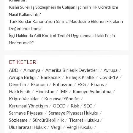
Kısmi Süreli İş Sözleşmesi İle Çalışan İşçinin Yıllık Üc­retli İzni
Nasıl Kullandırılır?
Türk Borçlar Kanunu’nun 55’ inci Maddesine Eklenen Fıkraların
Değerlendirilmesi
İşçi Hakkında Adli Kontrol Tedbiri Uygulanması Haklı Fesih
Nedeni midir?
ETIKETLER
ABD
Almanya
Amerika Birleşik Devletleri
Avrupa
Avrupa Birliği
Bankacılık
Birleşik Krallık
Covid-19
Denetim
Ekonomi
Enflasyon
ESG
Finans
Haklı Fesih
Hindistan
IMF
Kamuyu Aydınlatma
Kripto Varlıklar
Kurumsal Yönetim
Kurumsal Yönetişim
OECD
Risk
SEC
Sermaye Piyasası
Sermaye Piyasası Hukuku
Sözleşme
Sürdürülebilirlik
Ticaret Hukuku
Uluslararası Hukuk
Vergi
Vergi Hukuku