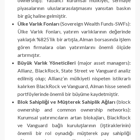
ownership)
:
Yabancı kurumsal mülkiyet, sermaye
piyasalarının uluslararasılaşmasını yansıtan baskın
bir güç haline gelmiştir.
Ülke Varlık Fonları
(Sovereign Wealth Funds-SWFs):
Ülke Varlık Fonları, yatırım varlıklarının değerinde
yaklaşık %825’lik bir artışla, Alman borsasında işlem
gören firmalara olan yatırımlarını önemli ölçüde
artırmıştır.
Büyük Varlık Yöneticileri
(major asset managers)
:
Allianz, BlackRock, State Street ve Vanguard analiz
edilmiş olup; Allianz’ın mülkiyeti nispeten istikrarlı
kalırken BlackRock ve Vanguard, Alman hisse senedi
portföylerinde önemli bir büyüme kaydetmiştir.
Blok Sahipliği ve Müşterek Sahiplik Ağları
(block
ownership and common ownership networks)
:
Kurumsal yatırımcıların artan blokajları, BlackRock
ve Vanguard bağlı kuruluşlarının (iştiraklerinin)
önemli bir rol oynadığı müşterek pay sahipliği