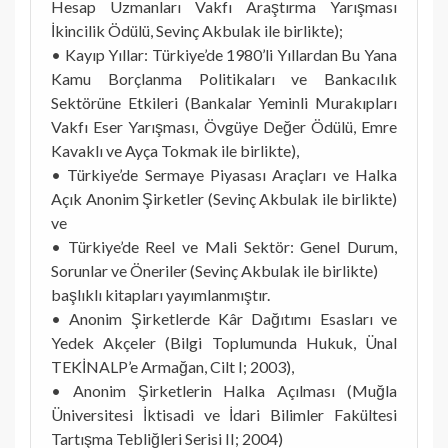
Hesap Uzmanları Vakfı Araştırma Yarışması
İkincilik Ödülü, Sevinç Akbulak ile birlikte);
• Kayıp Yıllar: Türkiye’de 1980’li Yıllardan Bu Yana
Kamu Borçlanma Politikaları ve Bankacılık
Sektörüne Etkileri (Bankalar Yeminli Murakıpları
Vakfı Eser Yarışması, Övgüye Değer Ödülü, Emre
Kavaklı ve Ayça Tokmak ile birlikte),
• Türkiye’de Sermaye Piyasası Araçları ve Halka
Açık Anonim Şirketler (Sevinç Akbulak ile birlikte)
ve
• Türkiye’de Reel ve Mali Sektör: Genel Durum,
Sorunlar ve Öneriler (Sevinç Akbulak ile birlikte)
başlıklı kitapları yayımlanmıştır.
• Anonim Şirketlerde Kâr Dağıtımı Esasları ve
Yedek Akçeler (Bilgi Toplumunda Hukuk, Ünal
TEKİNALP’e Armağan, Cilt I; 2003),
• Anonim Şirketlerin Halka Açılması (Muğla
Üniversitesi İktisadi ve İdari Bilimler Fakültesi
Tartışma Tebliğleri Serisi II; 2004)