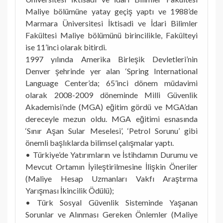
Maliye bölümüne yatay geçiş yaptı ve 1988’de
Marmara Üniversitesi İktisadi ve İdari Bilimler
Fakültesi Maliye bölümünü birincilikle, Fakülteyi
ise 11’inci olarak bitirdi.
1997 yılında Amerika Birleşik Devletleri’nin
Denver şehrinde yer alan ‘Spring International
Language Center’da; 65’inci dönem müdavimi
olarak 2008-2009 döneminde Milli Güvenlik
Akademisi’nde (MGA) eğitim gördü ve MGA’dan
dereceyle mezun oldu. MGA eğitimi esnasında
‘Sınır Aşan Sular Meselesi’, ‘Petrol Sorunu’ gibi
önemli başlıklarda bilimsel çalışmalar yaptı.
• Türkiye’de Yatırımların ve İstihdamın Durumu ve
Mevcut Ortamın İyileştirilmesine İlişkin Öneriler
(Maliye Hesap Uzmanları Vakfı Araştırma
Yarışması İkincilik Ödülü);
• Türk Sosyal Güvenlik Sisteminde Yaşanan
Sorunlar ve Alınması Gereken Önlemler (Maliye