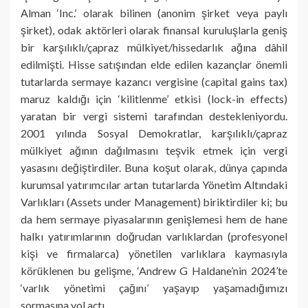
Alman ‘Inc.’ olarak bilinen (anonim şirket veya paylı
şirket), odak aktörleri olarak finansal kuruluşlarla geniş
bir karşılıklı/çapraz mülkiyet/hissedarlık ağına dâhil
edilmişti. Hisse satışından elde edilen kazançlar önemli
tutarlarda sermaye kazancı vergisine (capital gains tax)
maruz kaldığı için ‘kilitlenme’ etkisi (lock-in effects)
yaratan bir vergi sistemi tarafından destekleniyordu.
2001 yılında Sosyal Demokratlar, karşılıklı/çapraz
mülkiyet ağının dağılmasını teşvik etmek için vergi
yasasını değiştirdiler. Buna koşut olarak, dünya çapında
kurumsal yatırımcılar artan tutarlarda Yönetim Altındaki
Varlıkları (Assets under Management) biriktirdiler ki; bu
da hem sermaye piyasalarının genişlemesi hem de hane
halkı yatırımlarının doğrudan varlıklardan (profesyonel
kişi ve firmalarca) yönetilen varlıklara kaymasıyla
körüklenen bu gelişme, ‘Andrew G Haldane’nin 2024’te
‘varlık yönetimi çağını’ yaşayıp yaşamadığımızı
sormasına yol açtı.