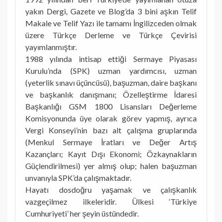
yakın Dergi, Gazete ve Blog’da 3 bini aşkın Telif
Makale ve Telif Yazı ile tamamı İngilizceden olmak
üzere Türkçe Derleme ve Türkçe Çevirisi
yayımlanmıştır.
1988 yılında intisap ettiği Sermaye Piyasası
Kurulu’nda (SPK) uzman yardımcısı, uzman
(yeterlik sınavı üçüncüsü), başuzman, daire başkanı
ve başkanlık danışmanı; Özelleştirme İdaresi
Başkanlığı GSM 1800 Lisansları Değerleme
Komisyonunda üye olarak görev yapmış, ayrıca
Vergi Konseyi’nin bazı alt çalışma gruplarında
(Menkul Sermaye İratları ve Değer Artış
Kazançları; Kayıt Dışı Ekonomi; Özkaynakların
Güçlendirilmesi) yer almış olup; halen başuzman
unvanıyla SPK’da çalışmaktadır.
Hayatı dosdoğru yaşamak ve çalışkanlık
vazgeçilmez ilkeleridir. Ülkesi ‘Türkiye
Cumhuriyeti’ her şeyin üstündedir.