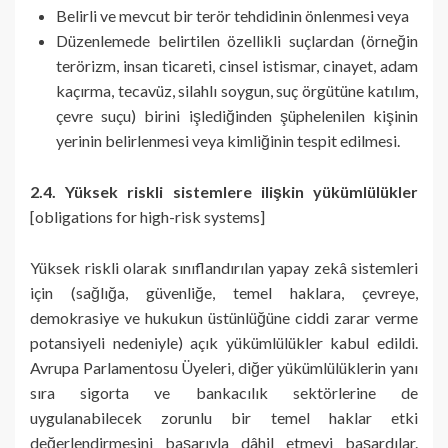
Belirli ve mevcut bir terör tehdidinin önlenmesi veya
Düzenlemede belirtilen özellikli suçlardan (örneğin
terörizm, insan ticareti, cinsel istismar, cinayet, adam
kaçırma, tecavüz, silahlı soygun, suç örgütüne katılım,
çevre suçu) birini işlediğinden şüphelenilen kişinin
yerinin belirlenmesi veya kimliğinin tespit edilmesi.
2.4. Yüksek riskli sistemlere ilişkin yükümlülükler
[obligations for high-risk systems]
Yüksek riskli olarak sınıflandırılan yapay zekâ sistemleri
için (sağlığa, güvenliğe, temel haklara, çevreye,
demokrasiye ve hukukun üstünlüğüne ciddi zarar verme
potansiyeli nedeniyle) açık yükümlülükler kabul edildi.
Avrupa Parlamentosu Üyeleri, diğer yükümlülüklerin yanı
sıra sigorta ve bankacılık sektörlerine de
uygulanabilecek zorunlu bir temel haklar etki
değerlendirmesini başarıyla dâhil etmeyi başardılar.