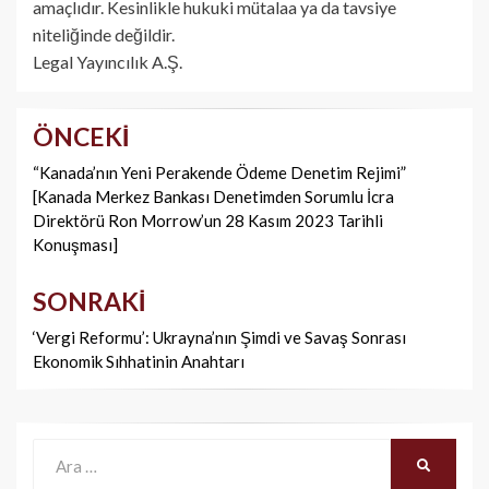
amaçlıdır. Kesinlikle hukuki mütalaa ya da tavsiye
niteliğinde değildir.
Legal Yayıncılık A.Ş.
ÖNCEKI
Yazı
dolaşımı
“Kanada’nın Yeni Perakende Ödeme Denetim Rejimi”
[Kanada Merkez Bankası Denetimden Sorumlu İcra
Direktörü Ron Morrow’un 28 Kasım 2023 Tarihli
Konuşması]
SONRAKI
‘Vergi Reformu’: Ukrayna’nın Şimdi ve Savaş Sonrası
Ekonomik Sıhhatinin Anahtarı
Ara:
ARA