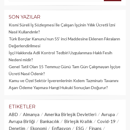
SON YAZILAR
Kısmi Süreli İş Sözleşmesi İle Çalışan İşçinin Yıllık Üc­retli İzni
Nasıl Kullandırılır?
Türk Borçlar Kanunu’nun 55’ inci Maddesine Eklenen Fıkraların
Değerlendirilmesi
İşçi Hakkında Adli Kontrol Tedbiri Uygulanması Haklı Fesih
Nedeni midir?
Genel Tatil Olan 15 Temmuz Günü Tam Gün Çalışmayan İşçiye
Ücreti Nasıl Ödenir?
Kamu ve Özel Sektör İşverenlerinin Kıdem Tazminatı Tavanını
Aşan Ödeme Yapması Hangi Hukuki Sonuçları Doğurur?
ETIKETLER
ABD
Almanya
Amerika Birleşik Devletleri
Avrupa
Avrupa Birliği
Bankacılık
Birleşik Krallık
Covid-19
Denetim
Ekonomi
Enflasyon
ESG
Finans