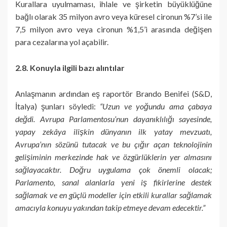
Kurallara uyulmaması, ihlale ve şirketin büyüklüğüne
bağlı olarak 35 milyon avro veya küresel cironun %7’si ile
7,5 milyon avro veya cironun %1,5’i arasında değişen
para cezalarına yol açabilir.
2.8. Konuyla ilgili bazı alıntılar
Anlaşmanın ardından eş raportör Brando Benifei (S&D,
İtalya) şunları söyledi:
“Uzun ve yoğundu ama çabaya
değdi. Avrupa Parlamentosu’nun dayanıklılığı sayesinde,
yapay zekâya ilişkin dünyanın ilk yatay mevzuatı,
Avrupa’nın sözünü tutacak ve bu çığır açan teknolojinin
gelişiminin merkezinde hak ve özgürlüklerin yer almasını
sağlayacaktır. Doğru uygulama çok önemli olacak;
Parlamento, sanal alanlarla yeni iş fikirlerine destek
sağlamak ve en güçlü modeller için etkili kurallar sağlamak
amacıyla konuyu yakından takip etmeye devam edecektir.”