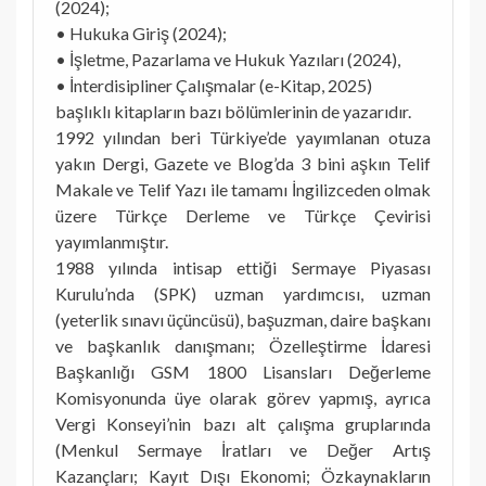
(2024);
• Hukuka Giriş (2024);
• İşletme, Pazarlama ve Hukuk Yazıları (2024),
• İnterdisipliner Çalışmalar (e-Kitap, 2025)
başlıklı kitapların bazı bölümlerinin de yazarıdır.
1992 yılından beri Türkiye’de yayımlanan otuza
yakın Dergi, Gazete ve Blog’da 3 bini aşkın Telif
Makale ve Telif Yazı ile tamamı İngilizceden olmak
üzere Türkçe Derleme ve Türkçe Çevirisi
yayımlanmıştır.
1988 yılında intisap ettiği Sermaye Piyasası
Kurulu’nda (SPK) uzman yardımcısı, uzman
(yeterlik sınavı üçüncüsü), başuzman, daire başkanı
ve başkanlık danışmanı; Özelleştirme İdaresi
Başkanlığı GSM 1800 Lisansları Değerleme
Komisyonunda üye olarak görev yapmış, ayrıca
Vergi Konseyi’nin bazı alt çalışma gruplarında
(Menkul Sermaye İratları ve Değer Artış
Kazançları; Kayıt Dışı Ekonomi; Özkaynakların