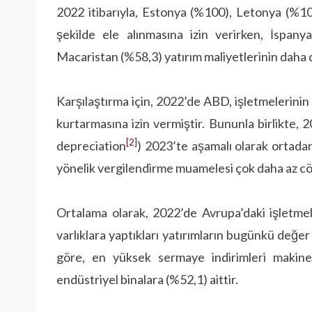
2022 itibarıyla, Estonya (%100), Letonya (%10
şekilde ele alınmasına izin verirken, İspan
Macaristan (%58,3) yatırım maliyetlerinin daha d
Karşılaştırma için, 2022’de ABD, işletmelerinin
kurtarmasına izin vermiştir. Bununla birlikte
[2]
depreciation
) 2023’te aşamalı olarak ortadan
yönelik vergilendirme muamelesi çok daha az cöm
Ortalama olarak, 2022’de Avrupa’daki işletme
varlıklara yaptıkları yatırımların bugünkü değer 
göre, en yüksek sermaye indirimleri makinel
endüstriyel binalara (%52,1) aittir.