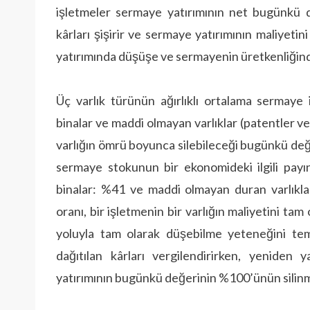
işletmeler sermaye yatırımının net bugünkü d
kârları şişirir ve sermaye yatırımının maliyetin
yatırımında düşüşe ve sermayenin üretkenliğinde
Üç varlık türünün ağırlıklı ortalama sermaye 
binalar ve maddi olmayan varlıklar (patentler v
varlığın ömrü boyunca silebileceği bugünkü değe
sermaye stokunun bir ekonomideki ilgili payın
binalar: %41 ve maddi olmayan duran varlıkl
oranı, bir işletmenin bir varlığın maliyetini t
yoluyla tam olarak düşebilme yeteneğini tem
dağıtılan kârları vergilendirirken, yeniden y
yatırımının bugünkü değerinin %100’ünün silinme