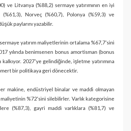
0) ve Litvanya (%88,2) sermaye yatırımının en iyi
ya (%61,3), Norveç (%60,7), Polonya (%59,3) ve
üşük paylarını yazabilir.
 sermaye yatırım maliyetlerinin ortalama %67,7’sini
, 2017 yılında benimsenen bonus amortisman (bonus
 kalkıyor. 2027’ye gelindiğinde, işletme yatırımına
ert bir politikaya geri dönecektir.
ler makine, endüstriyel binalar ve maddi olmayan
maliyetinin %72’sini silebilirler. Varlık kategorisine
ere (%87,3), gayri maddi varlıklara (%81,7) ve