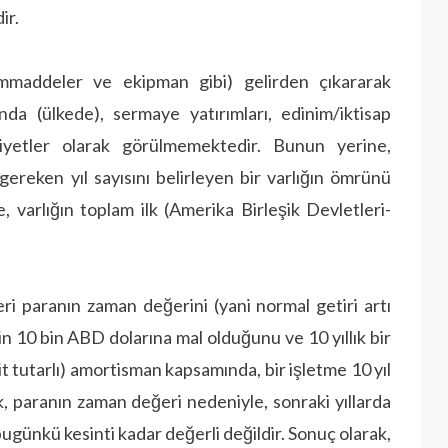
ir.
 hammaddeler ve ekipman gibi) gelirden çıkararak
ında (ülkede), sermaye yatırımları, edinim/iktisap
liyetler olarak görülmemektedir. Bunun yerine,
i gereken yıl sayısını belirleyen bir varlığın ömrünü
, varlığın toplam ilk (Amerika Birleşik Devletleri-
 paranın zaman değerini (yani normal getiri artı
n 10 bin ABD dolarına mal olduğunu ve 10 yıllık bir
 tutarlı) amortisman kapsamında, bir işletme 10 yıl
k, paranın zaman değeri nedeniyle, sonraki yıllarda
 bugünkü kesinti kadar değerli değildir. Sonuç olarak,