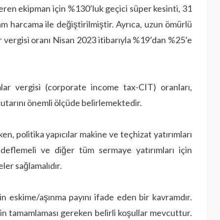
eren ekipman için %130’luk geçici süper kesinti, 31
m harcama ile değiştirilmiştir. Ayrıca, uzun ömürlü
mlar vergisi oranı Nisan 2023 itibarıyla %19’dan %25’e
lar vergisi (corporate income tax-CIT) oranları,
utarını önemli ölçüde belirlemektedir.
en, politika yapıcılar makine ve teçhizat yatırımları
edeflemeli ve diğer tüm sermaye yatırımları için
ler sağlamalıdır.
çin eskime/aşınma payını ifade eden bir kavramdır.
çin tamamlaması gereken belirli koşullar mevcuttur.