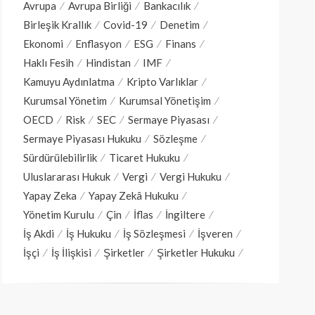
Avrupa
Avrupa Birliği
Bankacılık
Birleşik Krallık
Covid-19
Denetim
Ekonomi
Enflasyon
ESG
Finans
Haklı Fesih
Hindistan
IMF
Kamuyu Aydınlatma
Kripto Varlıklar
Kurumsal Yönetim
Kurumsal Yönetişim
OECD
Risk
SEC
Sermaye Piyasası
Sermaye Piyasası Hukuku
Sözleşme
Sürdürülebilirlik
Ticaret Hukuku
Uluslararası Hukuk
Vergi
Vergi Hukuku
Yapay Zeka
Yapay Zekâ Hukuku
Yönetim Kurulu
Çin
İflas
İngiltere
İş Akdi
İş Hukuku
İş Sözleşmesi
İşveren
İşçi
İş İlişkisi
Şirketler
Şirketler Hukuku