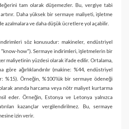
eğerini tam olarak düşemezler. Bu, vergiye tabi
i artırır. Daha yüksek bir sermaye maliyeti, işletme
 azalmalara ve daha düşük ücretlere yol açabilir.
indirimleri söz konusudur: makineler, endüstriyel
e “know-how”). Sermaye indirimleri, işletmelerin bir
r maliyetinin yüzdesi olarak ifade edilir. Ortalama,
a göre ağırlıklandırılır (makine: %44, endüstriyel
ar: %15). Örneğin, %100’lük bir sermaye ödeneği
am olarak anında harcama veya nötr maliyet kurtarma
sil eder. Örneğin, Estonya ve Letonya yalnızca
atırılan kazançlar vergilendirilmez. Bu, sermaye
sine izin verir.