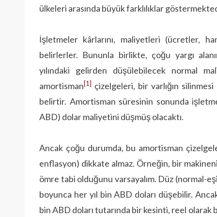
ülkeleri arasında büyük farklılıklar göstermekted
İşletmeler kârlarını, maliyetleri (ücretler,
belirlerler. Bununla birlikte, çoğu yargı alan
yılındaki gelirden düşülebilecek normal ma
[1]
amortisman
çizelgeleri, bir varlığın silinmes
belirtir. Amortisman süresinin sonunda işletme
ABD) dolar maliyetini düşmüş olacaktı.
Ancak çoğu durumda, bu amortisman çizelgeleri
enflasyon) dikkate almaz. Örneğin, bir makineni
ömre tabi olduğunu varsayalım. Düz (normal-eşit
boyunca her yıl bin ABD doları düşebilir. Anca
bin ABD doları tutarında bir kesinti, reel olarak