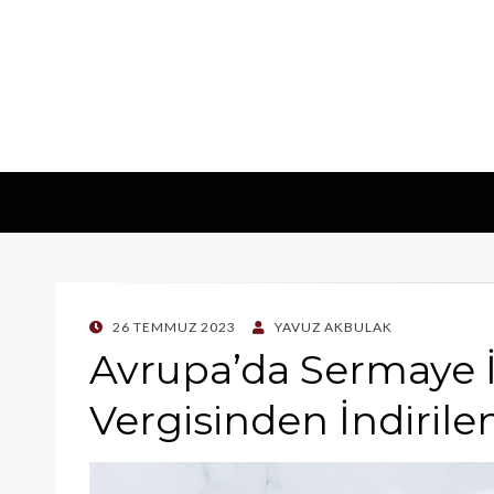
POSTED
26 TEMMUZ 2023
YAVUZ AKBULAK
ON
Avrupa’da Sermaye İ
Vergisinden İndirilen