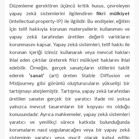
Düzenleme gerektiren üçüncü kritik husus, çevreleyen
yapay zekâ sistemlerini ilgilendiren
fikri mülkiyet
(intellectual property-IP) ile ilgilidir. Bu endişeler, eğitim
için telif hakkıyla korunan materyallerin kullanımını ve
yapay zekâ tarafından üretilen değerli varlıkların
korunmasını kapsar. Yapay zekâ sistemleri, telif hakkı ile
korunan içeriği izinsiz kullanarak veya mevcut hakları
ihlal eden çıktılar üreterek fikri mülkiyet haklarını ihlal
edebilir. Örneğin, gerçek sanatçıların stillerini taklit
ederek
‘sanat’
(art) üreten Stable Diffusion ve
Midjourney gibi görüntü oluşturucuların yükselişi bir
tartışmayı ateşlemiştir. Tartışma, yapay zekâ tarafından
üretilen sanatın gerçek bir yaratıcı ifade mi yoksa
yalnızca mevcut tasarımların bir kopyası mı olduğu
konusundadır. Ayrıca mahkemeler, yapay zekâ sistemleri
yaratıcı ve yenilikçi sürece katkıda bulunduğunda
korumaların nasıl uygulanacağını veya bir yapay zekâ
sisteminin yaratıcı veya mucit olarak kabul edilip