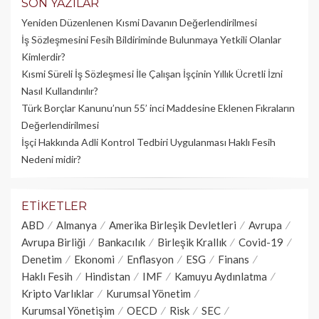
SON YAZILAR
Yeniden Düzenlenen Kısmi Davanın Değerlendirilmesi
İş Sözleşmesini Fesih Bildiriminde Bulunmaya Yetkili Olanlar
Kimlerdir?
Kısmi Süreli İş Sözleşmesi İle Çalışan İşçinin Yıllık Üc­retli İzni
Nasıl Kullandırılır?
Türk Borçlar Kanunu’nun 55’ inci Maddesine Eklenen Fıkraların
Değerlendirilmesi
İşçi Hakkında Adli Kontrol Tedbiri Uygulanması Haklı Fesih
Nedeni midir?
ETIKETLER
ABD
Almanya
Amerika Birleşik Devletleri
Avrupa
Avrupa Birliği
Bankacılık
Birleşik Krallık
Covid-19
Denetim
Ekonomi
Enflasyon
ESG
Finans
Haklı Fesih
Hindistan
IMF
Kamuyu Aydınlatma
Kripto Varlıklar
Kurumsal Yönetim
Kurumsal Yönetişim
OECD
Risk
SEC