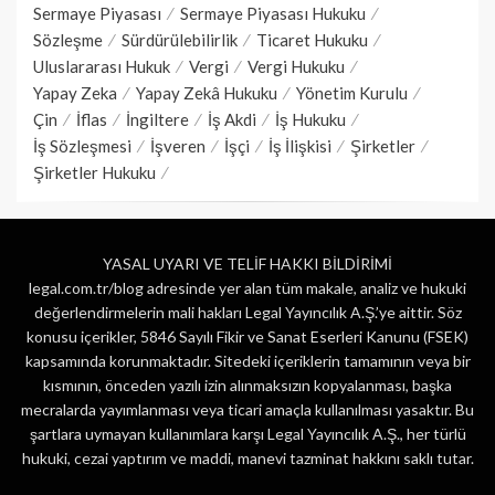
Sermaye Piyasası
Sermaye Piyasası Hukuku
Sözleşme
Sürdürülebilirlik
Ticaret Hukuku
Uluslararası Hukuk
Vergi
Vergi Hukuku
Yapay Zeka
Yapay Zekâ Hukuku
Yönetim Kurulu
Çin
İflas
İngiltere
İş Akdi
İş Hukuku
İş Sözleşmesi
İşveren
İşçi
İş İlişkisi
Şirketler
Şirketler Hukuku
YASAL UYARI VE TELİF HAKKI BİLDİRİMİ
legal.com.tr/blog adresinde yer alan tüm makale, analiz ve hukuki
değerlendirmelerin mali hakları Legal Yayıncılık A.Ş.’ye aittir. Söz
konusu içerikler, 5846 Sayılı Fikir ve Sanat Eserleri Kanunu (FSEK)
kapsamında korunmaktadır. Sitedeki içeriklerin tamamının veya bir
kısmının, önceden yazılı izin alınmaksızın kopyalanması, başka
mecralarda yayımlanması veya ticari amaçla kullanılması yasaktır. Bu
şartlara uymayan kullanımlara karşı Legal Yayıncılık A.Ş., her türlü
hukuki, cezai yaptırım ve maddi, manevi tazminat hakkını saklı tutar.