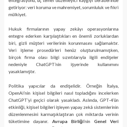
entegrasyonu, üç temel düzenleyici kaygıyı beraberinde
getiriyor: veri koruma ve mahremiyet, sorumluluk ve fikri
mülkiyet.
Hukuk firmalarının yapay zekâyı operasyonlarına
entegre ederken karşılaştıkları en önemli zorluklardan
biri, gizli müşteri verilerinin korunmasını sağlamaktır.
Veri işleme prosedürleri henüz oluşturulmamışken,
birçok firma olası bilgi sızıntılarıyla ilgili endişeler
nedeniyle ChatGPT’nin işyerinde kullanımını
yasaklamıştır.
Politika yapıcılar da endişelidir. Örneğin İtalya,
OpenAI’nin kişisel bilgileri nasıl topladığını incelerken
ChatGPT’yi geçici olarak yasakladı. Aslında, GPT-4’ün
etkinliği, kişisel bilgileri işleyen yapay zekâ sistemlerinin
düzenlenmesini karmaşıklaştıran çok miktarda verinin
tüketimine dayanır.
Avrupa Birliği
’nin
Genel Veri