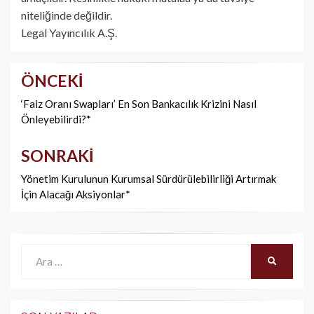
niteliğinde değildir.
Legal Yayıncılık A.Ş.
ÖNCEKI
Yazı
dolaşımı
‘Faiz Oranı Swapları’ En Son Bankacılık Krizini Nasıl
Önleyebilirdi?*
SONRAKI
Yönetim Kurulunun Kurumsal Sürdürülebilirliği Artırmak
İçin Alacağı Aksiyonlar*
Ara:
ARA