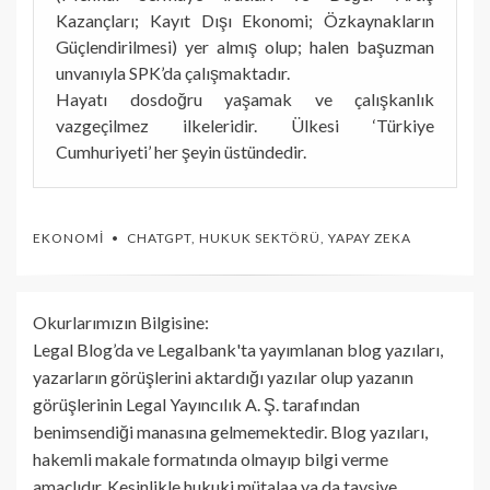
Kazançları; Kayıt Dışı Ekonomi; Özkaynakların
Güçlendirilmesi) yer almış olup; halen başuzman
unvanıyla SPK’da çalışmaktadır.
Hayatı dosdoğru yaşamak ve çalışkanlık
vazgeçilmez ilkeleridir. Ülkesi ‘Türkiye
Cumhuriyeti’ her şeyin üstündedir.
EKONOMI
CHATGPT
,
HUKUK SEKTÖRÜ
,
YAPAY ZEKA
Okurlarımızın Bilgisine:
Legal Blog’da ve Legalbank'ta yayımlanan blog yazıları,
yazarların görüşlerini aktardığı yazılar olup yazanın
görüşlerinin Legal Yayıncılık A. Ş. tarafından
benimsendiği manasına gelmemektedir. Blog yazıları,
hakemli makale formatında olmayıp bilgi verme
amaçlıdır. Kesinlikle hukuki mütalaa ya da tavsiye