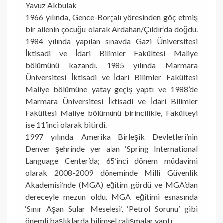
Yavuz Akbulak
1966 yılında, Gence-Borçalı yöresinden göç etmiş
bir ailenin çocuğu olarak Ardahan/Çıldır’da doğdu.
1984 yılında yapılan sınavda Gazi Üniversitesi
İktisadi ve İdari Bilimler Fakültesi Maliye
bölümünü kazandı. 1985 yılında Marmara
Üniversitesi İktisadi ve İdari Bilimler Fakültesi
Maliye bölümüne yatay geçiş yaptı ve 1988’de
Marmara Üniversitesi İktisadi ve İdari Bilimler
Fakültesi Maliye bölümünü birincilikle, Fakülteyi
ise 11’inci olarak bitirdi.
1997 yılında Amerika Birleşik Devletleri’nin
Denver şehrinde yer alan ‘Spring International
Language Center’da; 65’inci dönem müdavimi
olarak 2008-2009 döneminde Milli Güvenlik
Akademisi’nde (MGA) eğitim gördü ve MGA’dan
dereceyle mezun oldu. MGA eğitimi esnasında
‘Sınır Aşan Sular Meselesi’, ‘Petrol Sorunu’ gibi
önemli başlıklarda bilimsel çalışmalar yaptı.