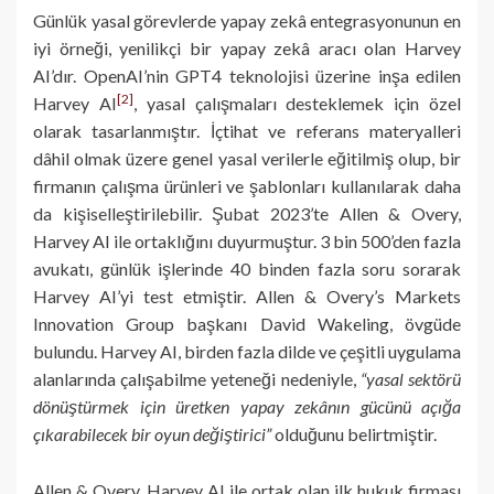
Günlük yasal görevlerde yapay zekâ entegrasyonunun en
iyi örneği, yenilikçi bir yapay zekâ aracı olan Harvey
AI’dır. OpenAI’nin GPT4 teknolojisi üzerine inşa edilen
[2]
Harvey AI
, yasal çalışmaları desteklemek için özel
olarak tasarlanmıştır. İçtihat ve referans materyalleri
dâhil olmak üzere genel yasal verilerle eğitilmiş olup, bir
firmanın çalışma ürünleri ve şablonları kullanılarak daha
da kişiselleştirilebilir. Şubat 2023’te Allen & Overy,
Harvey AI ile ortaklığını duyurmuştur. 3 bin 500’den fazla
avukatı, günlük işlerinde 40 binden fazla soru sorarak
Harvey AI’yi test etmiştir. Allen & Overy’s Markets
Innovation Group başkanı David Wakeling, övgüde
bulundu. Harvey AI, birden fazla dilde ve çeşitli uygulama
alanlarında çalışabilme yeteneği nedeniyle,
“yasal sektörü
dönüştürmek için üretken yapay zekânın gücünü açığa
çıkarabilecek bir oyun değiştirici”
olduğunu belirtmiştir.
Allen & Overy, Harvey AI ile ortak olan ilk hukuk firması