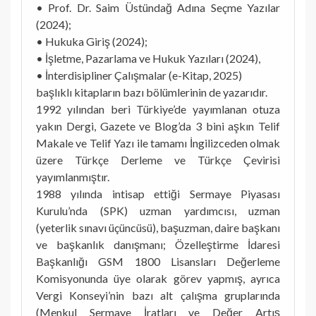
• Prof. Dr. Saim Üstündağ Adına Seçme Yazılar
(2024);
• Hukuka Giriş (2024);
• İşletme, Pazarlama ve Hukuk Yazıları (2024),
• İnterdisipliner Çalışmalar (e-Kitap, 2025)
başlıklı kitapların bazı bölümlerinin de yazarıdır.
1992 yılından beri Türkiye’de yayımlanan otuza
yakın Dergi, Gazete ve Blog’da 3 bini aşkın Telif
Makale ve Telif Yazı ile tamamı İngilizceden olmak
üzere Türkçe Derleme ve Türkçe Çevirisi
yayımlanmıştır.
1988 yılında intisap ettiği Sermaye Piyasası
Kurulu’nda (SPK) uzman yardımcısı, uzman
(yeterlik sınavı üçüncüsü), başuzman, daire başkanı
ve başkanlık danışmanı; Özelleştirme İdaresi
Başkanlığı GSM 1800 Lisansları Değerleme
Komisyonunda üye olarak görev yapmış, ayrıca
Vergi Konseyi’nin bazı alt çalışma gruplarında
(Menkul Sermaye İratları ve Değer Artış