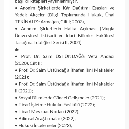
başlıklı kitapları yayımlanmıştır.
• Anonim Şirketlerde Kâr Dağıtımı Esasları ve
Yedek Akçeler (Bilgi Toplumunda Hukuk, Ünal
TEKİNALP’e Armağan, Cilt I; 2003),
• Anonim Şirketlerin Halka Açılması (Muğla
Üniversitesi İktisadi ve İdari Bilimler Fakültesi
Tartışma Tebliğleri Serisi II; 2004)
ile
• Prof. Dr. Saim ÜSTÜNDAĞ’a Vefa Andacı
(2020), Cilt II;
• Prof. Dr. Saim Üstündağ’a İthafen İlmi Makaleler
(2021);
• Prof. Dr. Saim Üstündağ’a İthafen İlmi Makaleler
II (2021);
• Sosyal Bilimlerde Güncel Gelişmeler (2021);
• Ticari İşletme Hukuku Fasikülü (2022);
• Ticari Mevzuat Notları (2022);
• Bilimsel Araştırmalar (2022);
• Hukuki İncelemeler (2023);