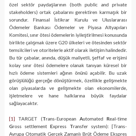
özel sektör paydaşlarının (both public and private
stakeholders) ortak çabalarını gerektiren karmaşık bir
sorundur. Finansal İstikrar Kurulu ve Uluslararası
Ödemeler Bankası Ödemeler ve Piyasa Altyapıları
Komitesi, sınır ötesi ödemelerin iyileştirilmesi konusunda
birlikte çalışmak üzere G20 ülkeleri ve ötesinden sektör
temsilcileri ve otoritelerle aktif olarak iletişim halindedir.
Bu tür çabalar, anında, düşük maliyetli, şeffaf ve erişimi
kolay sınır ötesi ödemelere olanak tanıyan küresel bir
hızlı ödeme sistemleri ağının önünü açabilir. Bu uzak
görüşlülüğü gerçeğe dönüştürmek, özellikle gelişmekte
olan piyasalarda ve gelişmekte olan ekonomilerde,
işletmelere ve hane halklarına büyük faydalar
sağlayacaktır.
[1]
TARGET (
T
rans-European
A
utomated
R
eal-time
G
ross settlement
E
xpress
T
ransfer system): [Trans-
Avrupa Otomatik Gerçek Zamanlı Brüt Ödeme Ekspres