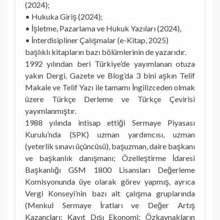
(2024);
• Hukuka Giriş (2024);
• İşletme, Pazarlama ve Hukuk Yazıları (2024),
• İnterdisipliner Çalışmalar (e-Kitap, 2025)
başlıklı kitapların bazı bölümlerinin de yazarıdır.
1992 yılından beri Türkiye’de yayımlanan otuza
yakın Dergi, Gazete ve Blog’da 3 bini aşkın Telif
Makale ve Telif Yazı ile tamamı İngilizceden olmak
üzere Türkçe Derleme ve Türkçe Çevirisi
yayımlanmıştır.
1988 yılında intisap ettiği Sermaye Piyasası
Kurulu’nda (SPK) uzman yardımcısı, uzman
(yeterlik sınavı üçüncüsü), başuzman, daire başkanı
ve başkanlık danışmanı; Özelleştirme İdaresi
Başkanlığı GSM 1800 Lisansları Değerleme
Komisyonunda üye olarak görev yapmış, ayrıca
Vergi Konseyi’nin bazı alt çalışma gruplarında
(Menkul Sermaye İratları ve Değer Artış
Kazançları; Kayıt Dışı Ekonomi; Özkaynakların