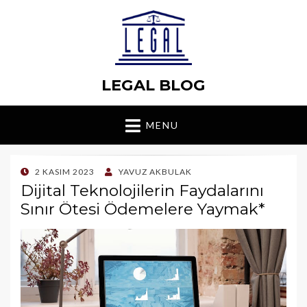
LEGAL BLOG
MENU
POSTED
2 KASIM 2023
YAVUZ AKBULAK
ON
Dijital Teknolojilerin Faydalarını
Sınır Ötesi Ödemelere Yaymak*