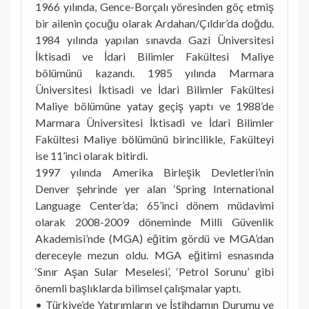
1966 yılında, Gence-Borçalı yöresinden göç etmiş
bir ailenin çocuğu olarak Ardahan/Çıldır’da doğdu.
1984 yılında yapılan sınavda Gazi Üniversitesi
İktisadi ve İdari Bilimler Fakültesi Maliye
bölümünü kazandı. 1985 yılında Marmara
Üniversitesi İktisadi ve İdari Bilimler Fakültesi
Maliye bölümüne yatay geçiş yaptı ve 1988’de
Marmara Üniversitesi İktisadi ve İdari Bilimler
Fakültesi Maliye bölümünü birincilikle, Fakülteyi
ise 11’inci olarak bitirdi.
1997 yılında Amerika Birleşik Devletleri’nin
Denver şehrinde yer alan ‘Spring International
Language Center’da; 65’inci dönem müdavimi
olarak 2008-2009 döneminde Milli Güvenlik
Akademisi’nde (MGA) eğitim gördü ve MGA’dan
dereceyle mezun oldu. MGA eğitimi esnasında
‘Sınır Aşan Sular Meselesi’, ‘Petrol Sorunu’ gibi
önemli başlıklarda bilimsel çalışmalar yaptı.
• Türkiye’de Yatırımların ve İstihdamın Durumu ve