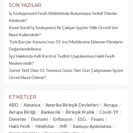
SON YAZILAR
İş Sözleşmesini Fesih Bildiriminde Bulunmaya Yetkili Olanlar
Kimlerdir?
Kısmi Süreli İş Sözleşmesi İle Çalışan İşçinin Yıllık Üc­retli İzni
Nasıl Kullandırılır?
Türk Borçlar Kanunu’nun 55’ inci Maddesine Eklenen Fıkraların
Değerlendirilmesi
İşçi Hakkında Adli Kontrol Tedbiri Uygulanması Haklı Fesih
Nedeni midir?
Genel Tatil Olan 15 Temmuz Günü Tam Gün Çalışmayan İşçiye
Ücreti Nasıl Ödenir?
ETIKETLER
ABD
Almanya
Amerika Birleşik Devletleri
Avrupa
Avrupa Birliği
Bankacılık
Birleşik Krallık
Covid-19
Denetim
Ekonomi
Enflasyon
ESG
Finans
Haklı Fesih
Hindistan
IMF
Kamuyu Aydınlatma