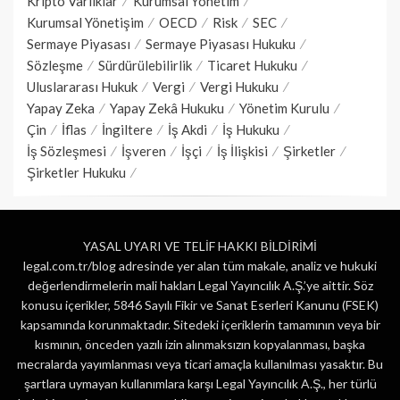
Kripto Varlıklar
Kurumsal Yönetim
Kurumsal Yönetişim
OECD
Risk
SEC
Sermaye Piyasası
Sermaye Piyasası Hukuku
Sözleşme
Sürdürülebilirlik
Ticaret Hukuku
Uluslararası Hukuk
Vergi
Vergi Hukuku
Yapay Zeka
Yapay Zekâ Hukuku
Yönetim Kurulu
Çin
İflas
İngiltere
İş Akdi
İş Hukuku
İş Sözleşmesi
İşveren
İşçi
İş İlişkisi
Şirketler
Şirketler Hukuku
YASAL UYARI VE TELİF HAKKI BİLDİRİMİ
legal.com.tr/blog adresinde yer alan tüm makale, analiz ve hukuki
değerlendirmelerin mali hakları Legal Yayıncılık A.Ş.’ye aittir. Söz
konusu içerikler, 5846 Sayılı Fikir ve Sanat Eserleri Kanunu (FSEK)
kapsamında korunmaktadır. Sitedeki içeriklerin tamamının veya bir
kısmının, önceden yazılı izin alınmaksızın kopyalanması, başka
mecralarda yayımlanması veya ticari amaçla kullanılması yasaktır. Bu
şartlara uymayan kullanımlara karşı Legal Yayıncılık A.Ş., her türlü