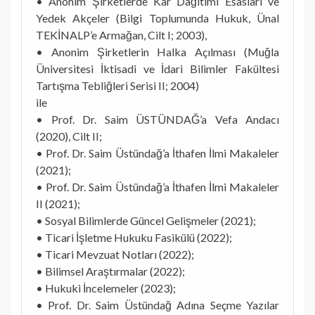
• Anonim Şirketlerde Kâr Dağıtımı Esasları ve
Yedek Akçeler (Bilgi Toplumunda Hukuk, Ünal
TEKİNALP’e Armağan, Cilt I; 2003),
• Anonim Şirketlerin Halka Açılması (Muğla
Üniversitesi İktisadi ve İdari Bilimler Fakültesi
Tartışma Tebliğleri Serisi II; 2004)
ile
• Prof. Dr. Saim ÜSTÜNDAĞ’a Vefa Andacı
(2020), Cilt II;
• Prof. Dr. Saim Üstündağ’a İthafen İlmi Makaleler
(2021);
• Prof. Dr. Saim Üstündağ’a İthafen İlmi Makaleler
II (2021);
• Sosyal Bilimlerde Güncel Gelişmeler (2021);
• Ticari İşletme Hukuku Fasikülü (2022);
• Ticari Mevzuat Notları (2022);
• Bilimsel Araştırmalar (2022);
• Hukuki İncelemeler (2023);
• Prof. Dr. Saim Üstündağ Adına Seçme Yazılar