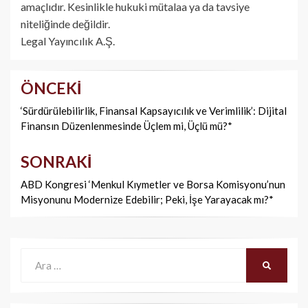
amaçlıdır. Kesinlikle hukuki mütalaa ya da tavsiye
niteliğinde değildir.
Legal Yayıncılık A.Ş.
ÖNCEKI
Yazı
dolaşımı
‘Sürdürülebilirlik, Finansal Kapsayıcılık ve Verimlilik’: Dijital
Finansın Düzenlenmesinde Üçlem mi, Üçlü mü?*
SONRAKI
ABD Kongresi ‘Menkul Kıymetler ve Borsa Komisyonu’nun
Misyonunu Modernize Edebilir; Peki, İşe Yarayacak mı?*
Ara:
ARA