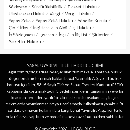
Sözleşme
Sürdürülebilirlik
Ticaret Hukuku
Uluslararası Hukuk
Vergi
Vergi Hukuku
Yapay Zeka
Yapay Zekâ Hukuku
Yönetim Kurulu
Çin
İflas
İngiltere
İş Akdi
İş Hukuku
İş Sözleşmesi
İşveren
İşçi
İş İlişkisi
Şirketler
Şirketler Hukuku
YASAL UYARI VE TELİF HAKKI BİLDİRİMİ
legal.com.tr/blog adresinde yer alan tüm makale, analiz ve hukuki
değerlendirmelerin mali hakları Legal Yayıncılık A.Ş.’ye aittir. Söz
konusu içerikler, 5846 Sayılı Fikir ve Sanat Eserleri Kanunu (FSEK)
kapsamında korunmaktadır. Sitedeki içeriklerin tamamının veya bir
kısmının, önceden yazılı izin alınmaksızın kopyalanması, başka
mecralarda yayımlanması veya ticari amaçla kullanılması yasaktır. Bu
şartlara uymayan kullanımlara karşı Legal Yayıncılık A.Ş., her türlü
hukuki, cezai yaptırım ve maddi, manevi tazminat hakkını saklı tutar.
© Copyright 2026 –
LEGAL BLOG