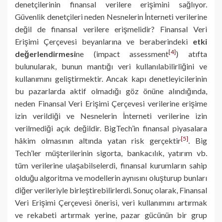
denetçilerinin finansal verilere erişimini sağlıyor.
Güvenlik denetçileri neden Nesnelerin İnterneti verilerine
değil de finansal verilere erişmelidir? Finansal Veri
Erişimi Çerçevesi beyanlarına ve beraberindeki
etki
[4]
değerlendirmesi
ne (impact assessment
) atıfta
bulunularak, bunun mantığı veri kullanılabilirliğini ve
kullanımını geliştirmektir. Ancak kapı denetleyicilerinin
bu pazarlarda aktif olmadığı göz önüne alındığında,
neden Finansal Veri Erişimi Çerçevesi verilerine erişime
izin verildiği ve Nesnelerin İnterneti verilerine izin
verilmediği açık değildir. BigTech’in finansal piyasalara
[5]
hâkim olmasının altında yatan risk gerçektir
. Big
Tech’ler müşterilerinin sigorta, bankacılık, yatırım vb.
tüm verilerine ulaşabilselerdi, finansal kurumların sahip
olduğu algoritma ve modellerin aynısını oluşturup bunları
diğer verileriyle birleştirebilirlerdi. Sonuç olarak, Finansal
Veri Erişimi Çerçevesi önerisi, veri kullanımını artırmak
ve rekabeti artırmak yerine, pazar gücünün bir grup