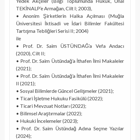
Yedek Akçeler (Bilgi Toplumunda Hukuk, Ünal
TEKİNALP’e Armağan, Cilt I; 2003),
• Anonim Şirketlerin Halka Açılması (Muğla
Üniversitesi İktisadi ve İdari Bilimler Fakültesi
Tartışma Tebliğleri Serisi II; 2004)
ile
• Prof. Dr. Saim ÜSTÜNDAĞ’a Vefa Andacı
(2020), Cilt II;
• Prof. Dr. Saim Üstündağ’a İthafen İlmi Makaleler
(2021);
• Prof. Dr. Saim Üstündağ’a İthafen İlmi Makaleler
II (2021);
• Sosyal Bilimlerde Güncel Gelişmeler (2021);
• Ticari İşletme Hukuku Fasikülü (2022);
• Ticari Mevzuat Notları (2022);
• Bilimsel Araştırmalar (2022);
• Hukuki İncelemeler (2023);
• Prof. Dr. Saim Üstündağ Adına Seçme Yazılar
(2024);