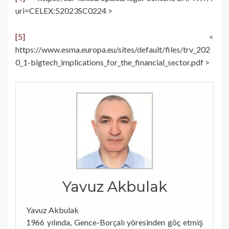
uri=CELEX:52023SC0224 >
[5]
<
https://www.esma.europa.eu/sites/default/files/trv_202
0_1-bigtech_implications_for_the_financial_sector.pdf >
Yavuz Akbulak
Yavuz Akbulak
1966 yılında, Gence-Borçalı yöresinden göç etmiş