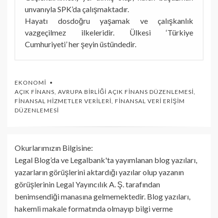
unvanıyla SPK’da çalışmaktadır.
Hayatı dosdoğru yaşamak ve çalışkanlık
vazgeçilmez ilkeleridir. Ülkesi ‘Türkiye
Cumhuriyeti’ her şeyin üstündedir.
EKONOMI
AÇIK FINANS
,
AVRUPA BIRLIĞI AÇIK FINANS DÜZENLEMESI
,
FINANSAL HIZMETLER VERILERI
,
FINANSAL VERI ERIŞIM
DÜZENLEMESI
Okurlarımızın Bilgisine:
Legal Blog’da ve Legalbank'ta yayımlanan blog yazıları,
yazarların görüşlerini aktardığı yazılar olup yazanın
görüşlerinin Legal Yayıncılık A. Ş. tarafından
benimsendiği manasına gelmemektedir. Blog yazıları,
hakemli makale formatında olmayıp bilgi verme