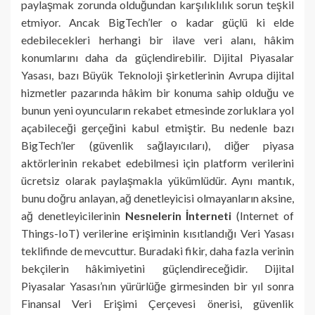
paylaşmak zorunda olduğundan karşılıklılık sorun teşkil
etmiyor. Ancak BigTech’ler o kadar güçlü ki elde
edebilecekleri herhangi bir ilave veri alanı, hâkim
konumlarını daha da güçlendirebilir. Dijital Piyasalar
Yasası, bazı Büyük Teknoloji şirketlerinin Avrupa dijital
hizmetler pazarında hâkim bir konuma sahip olduğu ve
bunun yeni oyuncuların rekabet etmesinde zorluklara yol
açabileceği gerçeğini kabul etmiştir. Bu nedenle bazı
BigTech’ler (güvenlik sağlayıcıları), diğer piyasa
aktörlerinin rekabet edebilmesi için platform verilerini
ücretsiz olarak paylaşmakla yükümlüdür. Aynı mantık,
bunu doğru anlayan, ağ denetleyicisi olmayanların aksine,
ağ denetleyicilerinin
Nesnelerin İnterneti
(Internet of
Things-IoT) verilerine erişiminin kısıtlandığı Veri Yasası
teklifinde de mevcuttur. Buradaki fikir, daha fazla verinin
bekçilerin hâkimiyetini güçlendireceğidir. Dijital
Piyasalar Yasası’nın yürürlüğe girmesinden bir yıl sonra
Finansal Veri Erişimi Çerçevesi önerisi, güvenlik