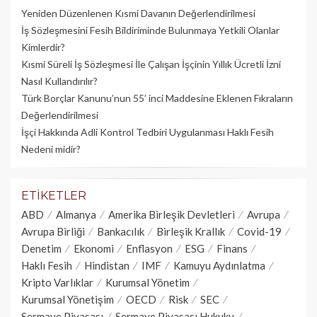
Yeniden Düzenlenen Kısmi Davanın Değerlendirilmesi
İş Sözleşmesini Fesih Bildiriminde Bulunmaya Yetkili Olanlar
Kimlerdir?
Kısmi Süreli İş Sözleşmesi İle Çalışan İşçinin Yıllık Üc­retli İzni
Nasıl Kullandırılır?
Türk Borçlar Kanunu’nun 55’ inci Maddesine Eklenen Fıkraların
Değerlendirilmesi
İşçi Hakkında Adli Kontrol Tedbiri Uygulanması Haklı Fesih
Nedeni midir?
ETIKETLER
ABD
Almanya
Amerika Birleşik Devletleri
Avrupa
Avrupa Birliği
Bankacılık
Birleşik Krallık
Covid-19
Denetim
Ekonomi
Enflasyon
ESG
Finans
Haklı Fesih
Hindistan
IMF
Kamuyu Aydınlatma
Kripto Varlıklar
Kurumsal Yönetim
Kurumsal Yönetişim
OECD
Risk
SEC
Sermaye Piyasası
Sermaye Piyasası Hukuku