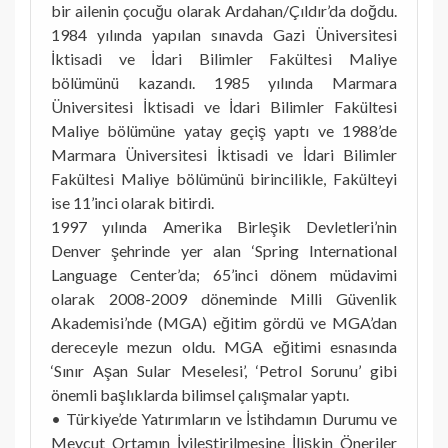
bir ailenin çocuğu olarak Ardahan/Çıldır’da doğdu.
1984 yılında yapılan sınavda Gazi Üniversitesi
İktisadi ve İdari Bilimler Fakültesi Maliye
bölümünü kazandı. 1985 yılında Marmara
Üniversitesi İktisadi ve İdari Bilimler Fakültesi
Maliye bölümüne yatay geçiş yaptı ve 1988’de
Marmara Üniversitesi İktisadi ve İdari Bilimler
Fakültesi Maliye bölümünü birincilikle, Fakülteyi
ise 11’inci olarak bitirdi.
1997 yılında Amerika Birleşik Devletleri’nin
Denver şehrinde yer alan ‘Spring International
Language Center’da; 65’inci dönem müdavimi
olarak 2008-2009 döneminde Milli Güvenlik
Akademisi’nde (MGA) eğitim gördü ve MGA’dan
dereceyle mezun oldu. MGA eğitimi esnasında
‘Sınır Aşan Sular Meselesi’, ‘Petrol Sorunu’ gibi
önemli başlıklarda bilimsel çalışmalar yaptı.
• Türkiye’de Yatırımların ve İstihdamın Durumu ve
Mevcut Ortamın İyileştirilmesine İlişkin Öneriler