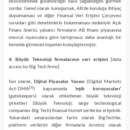
ekosisteminde güvenilirliğin nasıl sağlandığını görmek
zordur. Genel olarak konuşursak, AB’de kuruluşa ihtiyaç
duyulmaması ve diğer Finansal Veri Erişimi Çerçevesi
sorunları gibi denetimlerin bulunmaması nedeniyle Açık
Finans önerisi, yabancı firmaların AB finans piyasasına
mevcut oyunculara göre tartışmasız daha avantajlı bir
temelde girmesini nispeten kolaylaştırmıştır.
4. Büyük Teknoloji firmalarının veri erişimi
[data
access by Big Tech firms]
Son olarak,
Dijital Piyasalar Yasası
(Digital Markets
[3]
Act-DMA
) kapsamında
‘eşik koruyucuları’
(gatekeepers) olarak etiketlenen büyük teknoloji
şirketleri (Büyük Teknoloji; large technological
companies-Big Tech) finansal hizmet verilerine erişebilir.
Yukarıdaki senaryolardan farklı olarak BigTech’ler,
platform verilerini diğer firmalarla ücretsiz olarak