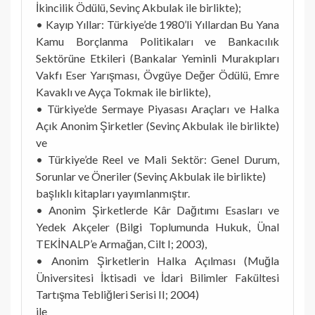
İkincilik Ödülü, Sevinç Akbulak ile birlikte);
• Kayıp Yıllar: Türkiye’de 1980’li Yıllardan Bu Yana
Kamu Borçlanma Politikaları ve Bankacılık
Sektörüne Etkileri (Bankalar Yeminli Murakıpları
Vakfı Eser Yarışması, Övgüye Değer Ödülü, Emre
Kavaklı ve Ayça Tokmak ile birlikte),
• Türkiye’de Sermaye Piyasası Araçları ve Halka
Açık Anonim Şirketler (Sevinç Akbulak ile birlikte)
ve
• Türkiye’de Reel ve Mali Sektör: Genel Durum,
Sorunlar ve Öneriler (Sevinç Akbulak ile birlikte)
başlıklı kitapları yayımlanmıştır.
• Anonim Şirketlerde Kâr Dağıtımı Esasları ve
Yedek Akçeler (Bilgi Toplumunda Hukuk, Ünal
TEKİNALP’e Armağan, Cilt I; 2003),
• Anonim Şirketlerin Halka Açılması (Muğla
Üniversitesi İktisadi ve İdari Bilimler Fakültesi
Tartışma Tebliğleri Serisi II; 2004)
ile