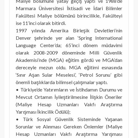
Maliye bölümüne yatay geçiş yaptı ve 1988’de
Marmara Üniversitesi İktisadi ve İdari Bilimler
Fakültesi Maliye bölümünü birincilikle, Fakülteyi
ise 11’inci olarak bitirdi.
1997 yılında Amerika Birleşik Devletleri’nin
Denver şehrinde yer alan ‘Spring International
Language Center’da; 65’inci dönem müdavimi
olarak 2008-2009 döneminde Milli Güvenlik
Akademisi’nde (MGA) eğitim gördü ve MGA’dan
dereceyle mezun oldu. MGA eğitimi esnasında
‘Sınır Aşan Sular Meselesi’, ‘Petrol Sorunu’ gibi
önemli başlıklarda bilimsel çalışmalar yaptı.
• Türkiye’de Yatırımların ve İstihdamın Durumu ve
Mevcut Ortamın İyileştirilmesine İlişkin Öneriler
(Maliye Hesap Uzmanları Vakfı Araştırma
Yarışması İkincilik Ödülü);
• Türk Sosyal Güvenlik Sisteminde Yaşanan
Sorunlar ve Alınması Gereken Önlemler (Maliye
Hesap Uzmanları Vakfı Araştırma Yarışması