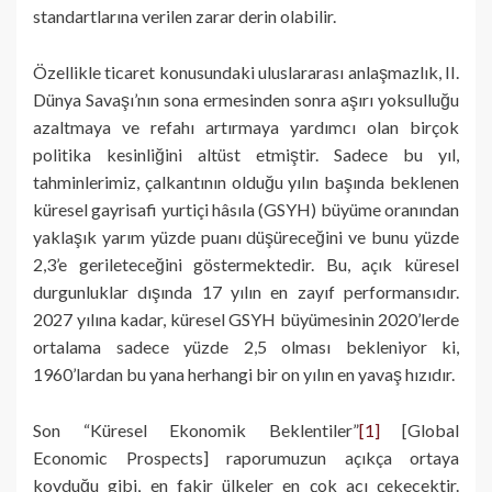
standartlarına verilen zarar derin olabilir.
Özellikle ticaret konusundaki uluslararası anlaşmazlık, II.
Dünya Savaşı’nın sona ermesinden sonra aşırı yoksulluğu
azaltmaya ve refahı artırmaya yardımcı olan birçok
politika kesinliğini altüst etmiştir. Sadece bu yıl,
tahminlerimiz, çalkantının olduğu yılın başında beklenen
küresel gayrisafi yurtiçi hâsıla (GSYH) büyüme oranından
yaklaşık yarım yüzde puanı düşüreceğini ve bunu yüzde
2,3’e gerileteceğini göstermektedir. Bu, açık küresel
durgunluklar dışında 17 yılın en zayıf performansıdır.
2027 yılına kadar, küresel GSYH büyümesinin 2020’lerde
ortalama sadece yüzde 2,5 olması bekleniyor ki,
1960’lardan bu yana herhangi bir on yılın en yavaş hızıdır.
Son “Küresel Ekonomik Beklentiler”
[1]
[Global
Economic Prospects] raporumuzun açıkça ortaya
koyduğu gibi, en fakir ülkeler en çok acı çekecektir.