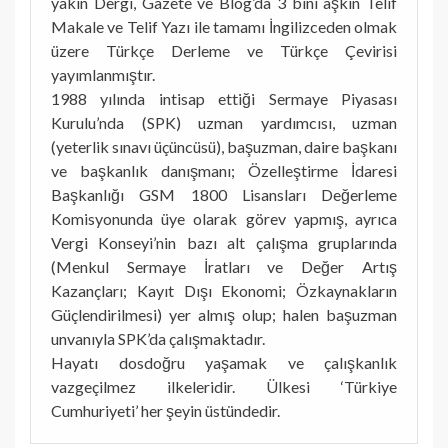
yakın Dergi, Gazete ve Blog’da 3 bini aşkın Telif
Makale ve Telif Yazı ile tamamı İngilizceden olmak
üzere Türkçe Derleme ve Türkçe Çevirisi
yayımlanmıştır.
1988 yılında intisap ettiği Sermaye Piyasası
Kurulu’nda (SPK) uzman yardımcısı, uzman
(yeterlik sınavı üçüncüsü), başuzman, daire başkanı
ve başkanlık danışmanı; Özelleştirme İdaresi
Başkanlığı GSM 1800 Lisansları Değerleme
Komisyonunda üye olarak görev yapmış, ayrıca
Vergi Konseyi’nin bazı alt çalışma gruplarında
(Menkul Sermaye İratları ve Değer Artış
Kazançları; Kayıt Dışı Ekonomi; Özkaynakların
Güçlendirilmesi) yer almış olup; halen başuzman
unvanıyla SPK’da çalışmaktadır.
Hayatı dosdoğru yaşamak ve çalışkanlık
vazgeçilmez ilkeleridir. Ülkesi ‘Türkiye
Cumhuriyeti’ her şeyin üstündedir.