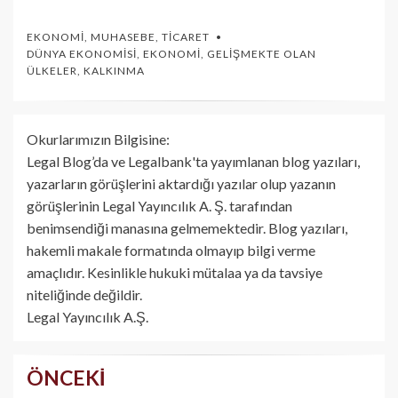
EKONOMI
,
MUHASEBE
,
TICARET
DÜNYA EKONOMISI
,
EKONOMI
,
GELIŞMEKTE OLAN
ÜLKELER
,
KALKINMA
Okurlarımızın Bilgisine:
Legal Blog’da ve Legalbank'ta yayımlanan blog yazıları,
yazarların görüşlerini aktardığı yazılar olup yazanın
görüşlerinin Legal Yayıncılık A. Ş. tarafından
benimsendiği manasına gelmemektedir. Blog yazıları,
hakemli makale formatında olmayıp bilgi verme
amaçlıdır. Kesinlikle hukuki mütalaa ya da tavsiye
niteliğinde değildir.
Legal Yayıncılık A.Ş.
ÖNCEKI
Yazı