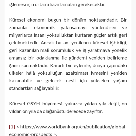
işlemesi için ortamı hazırlamaları gerekecektir.
Küresel ekonomi bugün bir dönüm noktasındadır. Bir
zamanlar ekonomik yakınsamayı yönlendiren ve
milyarlarca insanı yoksulluktan kurtaran güçler artık geri
çekilmektedir. Ancak bu an, yenilenen küresel işbirliği,
geri kazanılan mali sorumluluk ve iş yaratmaya yönelik
amansız bir odaklanma ile gündemi yeniden belirleme
şansı sunmaktadır. Kararlı bir eylemle, dünya çapındaki
ülkeler hâlâ yoksulluğun azaltılması ivmesini yeniden
kazanabilir ve gelecek nesil için yükselen yaşam
standartları sağlayabilir.
Küresel GSYH büyümesi, yalnızca yıldan yıla değil, on
yıldan on yıla da olağanüstü derecede zayıftır.
[1]
< https://www.worldbank.org/en/publication/global-
economic-prospects >.