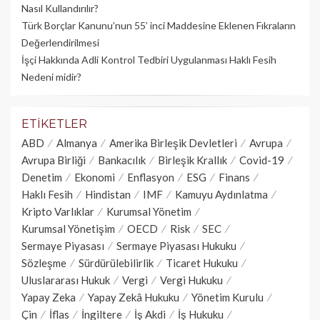
Nasıl Kullandırılır?
Türk Borçlar Kanunu’nun 55’ inci Maddesine Eklenen Fıkraların
Değerlendirilmesi
İşçi Hakkında Adli Kontrol Tedbiri Uygulanması Haklı Fesih
Nedeni midir?
ETIKETLER
ABD
Almanya
Amerika Birleşik Devletleri
Avrupa
Avrupa Birliği
Bankacılık
Birleşik Krallık
Covid-19
Denetim
Ekonomi
Enflasyon
ESG
Finans
Haklı Fesih
Hindistan
IMF
Kamuyu Aydınlatma
Kripto Varlıklar
Kurumsal Yönetim
Kurumsal Yönetişim
OECD
Risk
SEC
Sermaye Piyasası
Sermaye Piyasası Hukuku
Sözleşme
Sürdürülebilirlik
Ticaret Hukuku
Uluslararası Hukuk
Vergi
Vergi Hukuku
Yapay Zeka
Yapay Zekâ Hukuku
Yönetim Kurulu
Çin
İflas
İngiltere
İş Akdi
İş Hukuku