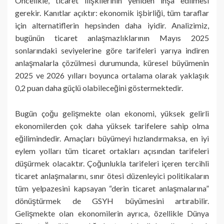
Öncelikle, ticaret ilişkilerinin yeniden inşa edilmesi
gerekir. Kanıtlar açıktır: ekonomik işbirliği, tüm taraflar
için alternatiflerin hepsinden daha iyidir. Analizimiz,
bugünün ticaret anlaşmazlıklarının Mayıs 2025
sonlarındaki seviyelerine göre tarifeleri yarıya indiren
anlaşmalarla çözülmesi durumunda, küresel büyümenin
2025 ve 2026 yılları boyunca ortalama olarak yaklaşık
0,2 puan daha güçlü olabileceğini göstermektedir.
Bugün çoğu gelişmekte olan ekonomi, yüksek gelirli
ekonomilerden çok daha yüksek tarifelere sahip olma
eğilimindedir. Amaçları büyümeyi hızlandırmaksa, en iyi
eylem yolları tüm ticaret ortakları açısından tarifeleri
düşürmek olacaktır. Çoğunlukla tarifeleri içeren tercihli
ticaret anlaşmalarını, sınır ötesi düzenleyici politikaların
tüm yelpazesini kapsayan “derin ticaret anlaşmalarına”
dönüştürmek de GSYH büyümesini artırabilir.
Gelişmekte olan ekonomilerin ayrıca, özellikle Dünya