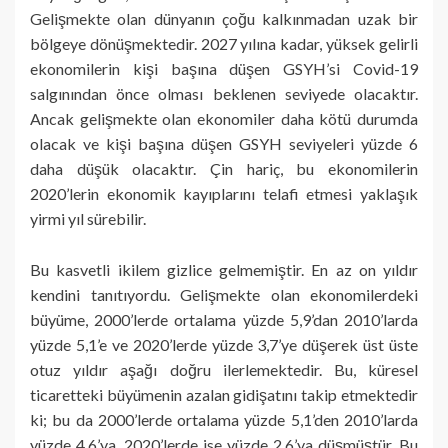
Gelişmekte olan dünyanın çoğu kalkınmadan uzak bir
bölgeye dönüşmektedir. 2027 yılına kadar, yüksek gelirli
ekonomilerin kişi başına düşen GSYH’si Covid-19
salgınından önce olması beklenen seviyede olacaktır.
Ancak gelişmekte olan ekonomiler daha kötü durumda
olacak ve kişi başına düşen GSYH seviyeleri yüzde 6
daha düşük olacaktır. Çin hariç, bu ekonomilerin
2020’lerin ekonomik kayıplarını telafi etmesi yaklaşık
yirmi yıl sürebilir.
Bu kasvetli ikilem gizlice gelmemiştir. En az on yıldır
kendini tanıtıyordu. Gelişmekte olan ekonomilerdeki
büyüme, 2000’lerde ortalama yüzde 5,9’dan 2010’larda
yüzde 5,1’e ve 2020’lerde yüzde 3,7’ye düşerek üst üste
otuz yıldır aşağı doğru ilerlemektedir. Bu, küresel
ticaretteki büyümenin azalan gidişatını takip etmektedir
ki; bu da 2000’lerde ortalama yüzde 5,1’den 2010’larda
yüzde 4,6’ya, 2020’lerde ise yüzde 2,6’ya düşmüştür. Bu