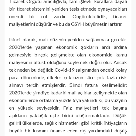
Ticaret Örgütü aracılığıyla, tam işlevli, kurallara dayalı
bir ticaret sistemini yeniden tesis etmede oynayacakları
önemli bir rol vardır. Öngörülebilirlik, ticaret
maliyetlerini düşürür ve bu da GSYH büyümesini artırır.
İkinci olarak, mali düzenin yeniden sağlanması gerekir.
2020’lerde yaşanan ekonomik şokların ardı ardına
gelmesiyle birçok gelişmekte olan ekonomide kamu
maliyesinin altüst olduğunu söylemek doğru olur. Ancak
tek neden bu değildi: Covid-19 salgınından önceki kolay
para döneminde, ülkeler çok uzun süre çok fazla risk
almayı tercih etmişlerdir. Şimdi fatura kesilmelidir:
2020’lerde şimdiye kadarki mali açıklar, gelişmekte olan
ekonomilerde ortalama yüzde 6’ya yakındı ki; bu yüzyılın
en yüksek seviyesidir. Faiz maliyetleri tek başına
açıkların yaklaşık üçte birini oluşturmaktadır. Düşük
gelirli ülkelerde, sağlık hizmetleri gibi kritik ihtiyaçların
büyük bir kısmını finanse eden dış yardımdaki düşüş