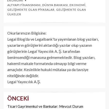
EKONOMI
ALTYAPI FINANSMANI
,
DÜNYA BANKASI
,
EKONOMI
,
GELIŞMEKTE OLAN PIYASALAR
,
GELIŞMEKTE OLAN
ÜLKELER
Okurlarımızın Bilgisine:
Legal Blog’da ve Legalbank'ta yayımlanan blog yazıları,
yazarların görüşlerini aktardığı yazılar olup yazanın
görüşlerinin Legal Yayıncılık A. Ş. tarafından
benimsendiği manasına gelmemektedir. Blog yazıları,
hakemli makale formatında olmayıp bilgi verme
amaçlıdır. Kesinlikle hukuki mütalaa ya da tavsiye
niteliğinde değildir.
Legal Yayıncılık A.Ş.
ÖNCEKI
Yazı
dolaşımı
Ticari Gayrimenkul ve Bankalar: Mevcut Durum