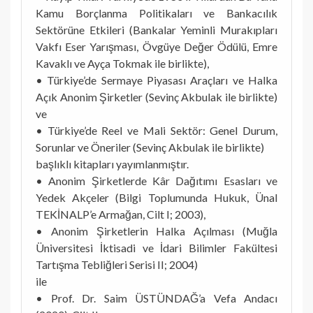
Kamu Borçlanma Politikaları ve Bankacılık
Sektörüne Etkileri (Bankalar Yeminli Murakıpları
Vakfı Eser Yarışması, Övgüye Değer Ödülü, Emre
Kavaklı ve Ayça Tokmak ile birlikte),
• Türkiye’de Sermaye Piyasası Araçları ve Halka
Açık Anonim Şirketler (Sevinç Akbulak ile birlikte)
ve
• Türkiye’de Reel ve Mali Sektör: Genel Durum,
Sorunlar ve Öneriler (Sevinç Akbulak ile birlikte)
başlıklı kitapları yayımlanmıştır.
• Anonim Şirketlerde Kâr Dağıtımı Esasları ve
Yedek Akçeler (Bilgi Toplumunda Hukuk, Ünal
TEKİNALP’e Armağan, Cilt I; 2003),
• Anonim Şirketlerin Halka Açılması (Muğla
Üniversitesi İktisadi ve İdari Bilimler Fakültesi
Tartışma Tebliğleri Serisi II; 2004)
ile
• Prof. Dr. Saim ÜSTÜNDAĞ’a Vefa Andacı