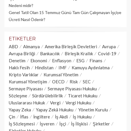
Nedeni midir?
Genel Tatil Olan 15 Temmuz Günü Tam Gün Çalışmayan İşçiye
Ücreti Nasıl Ödenir?
ETIKETLER
ABD
Almanya
Amerika Birleşik Devletleri
Avrupa
Avrupa Birliği
Bankacılık
Birleşik Krallık
Covid-19
Denetim
Ekonomi
Enflasyon
ESG
Finans
Haklı Fesih
Hindistan
IMF
Kamuyu Aydınlatma
Kripto Varlıklar
Kurumsal Yönetim
Kurumsal Yönetişim
OECD
Risk
SEC
Sermaye Piyasası
Sermaye Piyasası Hukuku
Sözleşme
Sürdürülebilirlik
Ticaret Hukuku
Uluslararası Hukuk
Vergi
Vergi Hukuku
Yapay Zeka
Yapay Zekâ Hukuku
Yönetim Kurulu
Çin
İflas
İngiltere
İş Akdi
İş Hukuku
İş Sözleşmesi
İşveren
İşçi
İş İlişkisi
Şirketler
Şirketler Hukuku