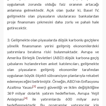
uygulamak zorunda olduğu faiz oranının artacağı
anlamına gelmektedir. Açık olan şudur ki, Basel IV,
gelişmekte olan piyasaların uluslararası bankalardan
proje finansmanı çekmesini daha zorlu ve pahalı hale
getirecektir.
3. Gelişmekte olan piyasalarda düşük karbonlu geçişlere
yönelik finansmanın yerini gelişmiş ekonomilerdeki
yatırımlara bırakma riski bulunmaktadır. Avrupa ve
Amerika Birleşik Devletleri (ABD) düşük karbona geçiş
çabalarını hızlandırırken anket katılımcıları, gelişmekte
olan piyasaların gelişmiş ekonomiler tarafından
uygulanan büyük ölçekli sübvansiyon planlarıyla rekabet
edemeyeceğini belirtmiştir. Örneğin, ABD’nin Enflasyonu
[3]
Azaltma Yasası
enerji güvenliği ve iklim değişikliğine
369 milyar dolarlık yatırım hedeflerken, Avrupa Yeşil
[4]
Anlaşması
ile yatırımlarda 600 milyar avro
hedeflenmektedir. Bu programlar yatırımcılar için