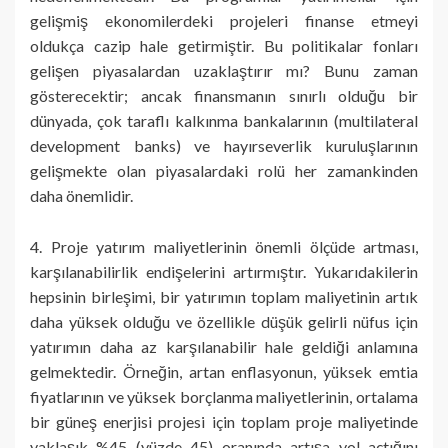
gelişmiş ekonomilerdeki projeleri finanse etmeyi
oldukça cazip hale getirmiştir. Bu politikalar fonları
gelişen piyasalardan uzaklaştırır mı? Bunu zaman
gösterecektir; ancak finansmanın sınırlı olduğu bir
dünyada, çok taraflı kalkınma bankalarının (multilateral
development banks) ve hayırseverlik kuruluşlarının
gelişmekte olan piyasalardaki rolü her zamankinden
daha önemlidir.
4. Proje yatırım maliyetlerinin önemli ölçüde artması,
karşılanabilirlik endişelerini artırmıştır. Yukarıdakilerin
hepsinin birleşimi, bir yatırımın toplam maliyetinin artık
daha yüksek olduğu ve özellikle düşük gelirli nüfus için
yatırımın daha az karşılanabilir hale geldiği anlamına
gelmektedir. Örneğin, artan enflasyonun, yüksek emtia
fiyatlarının ve yüksek borçlanma maliyetlerinin, ortalama
bir güneş enerjisi projesi için toplam proje maliyetinde
yaklaşık %45 (yüzde 45) oranında artışa yol açtığını