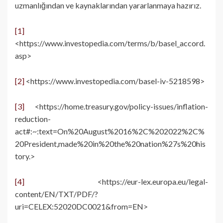
uzmanlığından ve kaynaklarından yararlanmaya hazırız.
[1]
<https://www.investopedia.com/terms/b/basel_accord.
asp>
[2]
<https://www.investopedia.com/basel-iv-5218598>
[3]
<https://home.treasury.gov/policy-issues/inflation-
reduction-
act#:~:text=On%20August%2016%2C%202022%2C%
20President,made%20in%20the%20nation%27s%20his
tory.>
[4]
<https://eur-lex.europa.eu/legal-
content/EN/TXT/PDF/?
uri=CELEX:52020DC0021&from=EN>