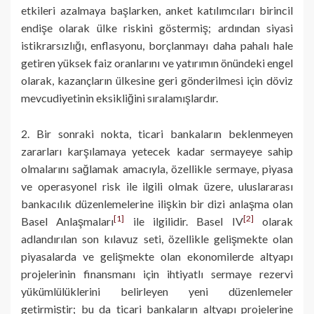
etkileri azalmaya başlarken, anket katılımcıları birincil
endişe olarak ülke riskini göstermiş; ardından siyasi
istikrarsızlığı, enflasyonu, borçlanmayı daha pahalı hale
getiren yüksek faiz oranlarını ve yatırımın önündeki engel
olarak, kazançların ülkesine geri gönderilmesi için döviz
mevcudiyetinin eksikliğini sıralamışlardır.
2. Bir sonraki nokta, ticari bankaların beklenmeyen
zararları karşılamaya yetecek kadar sermayeye sahip
olmalarını sağlamak amacıyla, özellikle sermaye, piyasa
ve operasyonel risk ile ilgili olmak üzere, uluslararası
bankacılık düzenlemelerine ilişkin bir dizi anlaşma olan
[1]
[2]
Basel Anlaşmaları
ile ilgilidir. Basel IV
olarak
adlandırılan son kılavuz seti, özellikle gelişmekte olan
piyasalarda ve gelişmekte olan ekonomilerde altyapı
projelerinin finansmanı için ihtiyatlı sermaye rezervi
yükümlülüklerini belirleyen yeni düzenlemeler
getirmiştir; bu da ticari bankaların altyapı projelerine