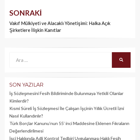
SONRAKI
Vakıf Mülkiyeti ve Alacaklı Yönetişimi: Halka Açık
Şirketlere İlişkin Kanıtlar
Ara:
ARA
SON YAZILAR
İş Sözleşmesini Fesih Bildiriminde Bulunmaya Yetkili Olanlar
Kimlerdir?
Kısmi Süreli İş Sözleşmesi İle Çalışan İşçinin Yıllık Üc­retli İzni
Nasıl Kullandırılır?
Türk Borçlar Kanunu’nun 55’ inci Maddesine Eklenen Fıkraların
Değerlendirilmesi
İşçi Hakkında Adli Kontrol Tedbiri Uygulanması Haklı Fesih