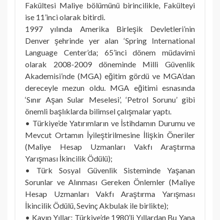
Fakültesi Maliye bölümünü birincilikle, Fakülteyi
ise 11’inci olarak bitirdi.
1997 yılında Amerika Birleşik Devletleri’nin
Denver şehrinde yer alan ‘Spring International
Language Center’da; 65’inci dönem müdavimi
olarak 2008-2009 döneminde Milli Güvenlik
Akademisi’nde (MGA) eğitim gördü ve MGA’dan
dereceyle mezun oldu. MGA eğitimi esnasında
‘Sınır Aşan Sular Meselesi’, ‘Petrol Sorunu’ gibi
önemli başlıklarda bilimsel çalışmalar yaptı.
• Türkiye’de Yatırımların ve İstihdamın Durumu ve
Mevcut Ortamın İyileştirilmesine İlişkin Öneriler
(Maliye Hesap Uzmanları Vakfı Araştırma
Yarışması İkincilik Ödülü);
• Türk Sosyal Güvenlik Sisteminde Yaşanan
Sorunlar ve Alınması Gereken Önlemler (Maliye
Hesap Uzmanları Vakfı Araştırma Yarışması
İkincilik Ödülü, Sevinç Akbulak ile birlikte);
• Kayıp Yıllar: Türkiye’de 1980’li Yıllardan Bu Yana