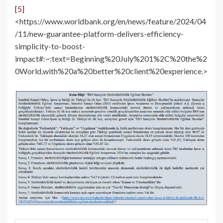
[5]
<https://www.worldbank.org/en/news/feature/2024/04
/11/new-guarantee-platform-delivers-efficiency-
simplicity-to-boost-
impact#:~:text=Beginning%20July%201%2C%20the%2
0World,with%20a%20better%20client%20experience.>