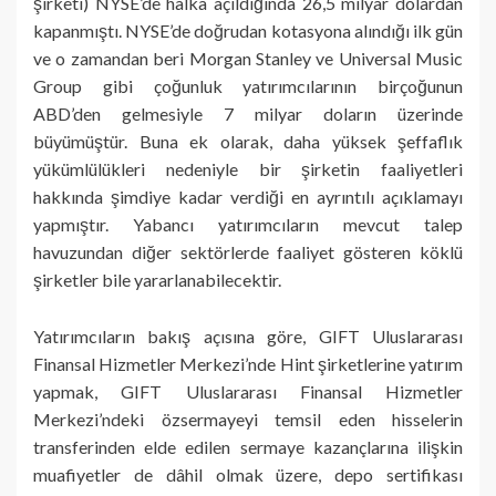
şirketi) NYSE’de halka açıldığında 26,5 milyar dolardan
kapanmıştı. NYSE’de doğrudan kotasyona alındığı ilk gün
ve o zamandan beri Morgan Stanley ve Universal Music
Group gibi çoğunluk yatırımcılarının birçoğunun
ABD’den gelmesiyle 7 milyar doların üzerinde
büyümüştür. Buna ek olarak, daha yüksek şeffaflık
yükümlülükleri nedeniyle bir şirketin faaliyetleri
hakkında şimdiye kadar verdiği en ayrıntılı açıklamayı
yapmıştır. Yabancı yatırımcıların mevcut talep
havuzundan diğer sektörlerde faaliyet gösteren köklü
şirketler bile yararlanabilecektir.
Yatırımcıların bakış açısına göre, GIFT Uluslararası
Finansal Hizmetler Merkezi’nde Hint şirketlerine yatırım
yapmak, GIFT Uluslararası Finansal Hizmetler
Merkezi’ndeki özsermayeyi temsil eden hisselerin
transferinden elde edilen sermaye kazançlarına ilişkin
muafiyetler de dâhil olmak üzere, depo sertifikası