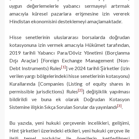
uygun değerlemelerle yabancı sermayeyi artırmak
amacıyla küresel pazarlara erişmesine izin vererek
Hindistan ekonomisini desteklemeyi amaçlamaktadır.
Hisse senetlerinin uluslararası borsalarda doğrudan
kotasyonuna izin vermek amacıyla Hükümet tarafından,
2019 tarihli Yabancı Para/Döviz Yönetimi (Borçlanma
Dışı Araçlar) [Foreign Exchange Management (Non-
[1]
Debt Instruments) Rules
] ve 2024 tarihli Şirketler (izin
verilen yargı bölgelerindeki hisse senetlerinin kotasyonu)
Kurallarında [Companies (Listing of equity shares in
[2]
permissible jurisdictions) Rules
] değişiklik yapılması
bildirildi ve buna ek olarak Doğrudan Kotasyon
[3]
Sistemine ilişkin Sıkça Sorulan Sorular da yayınlandı
.
Bu yazıda, yeni hukuki çerçevenin incelikleri, gelişimi,
Hint şirketleri üzerindeki etkileri, yeni hukuki çerçeve ile
ilgili temel zorluklar ile önerilerin keşfedilmesi