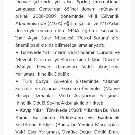
Denver şehrinde yer alan ‘Spring International
Language Center’da; 65’inci dönem müdavimi
olarak 2008-2009 döneminde Milli Güvenlik
Akademisi’nde (MGA) eğitim gördü ve MGA’dan
dereceyle mezun oldu. MGA eğitimi esnasında
‘Sınır Aşan Sular Meselesi’, ‘Petrol Sorunu’ gibi
önemli başlıklarda bilimsel çalışmalar yaptı.
• Türkiye’de Yatırımların ve İstihdamın Durumu ve
Mevcut Ortamın İyileştirilmesine İlişkin Öneriler
(Maliye Hesap Uzmanları Vakfı Araştırma
Yarışması İkincilik Ödülü);
• Türk Sosyal Güvenlik Sisteminde Yaşanan
Sorunlar ve Alınması Gereken Önlemler (Maliye
Hesap Uzmanları Vakfı Araştırma Yarışması
İkincilik Ödülü, Sevinç Akbulak ile birlikte);
• Kayıp Yıllar: Türkiye’de 1980’li Yıllardan Bu Yana
Kamu Borçlanma Politikaları ve Bankacılık
Sektörüne Etkileri (Bankalar Yeminli Murakıpları
Vakfı Eser Yarışması, Övgüye Değer Ödülü, Emre