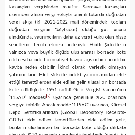
kazançları vergisinden muaftır. Sermaye kazançları
üzerinden alınan vergi yoluyla önemli tutarda doğrudan
vergi akışı (ki; 2021-2022 mali dönemindeki toplam
doğrudan verginin %6,4’üdür) olduğu göz önüne
alındığında, yatırımcıların daha az vergi yükü olan hisse
senetlerini tercih etmesi nedeniyle Hintli şirketlerin
yalnızca veya büyük ölçüde uluslararası borsada kote
edilmesi halinde bu muafiyet hazine açısından önemli bir
kayba neden olabilir. İkinci olarak, yerleşik olmayan
yatırımcıların Hint şirketlerindeki yatırımlarından elde
ettiği temettülerden elde edilen gelir, ulusal bir borsada
kote edildiğinde 1961 tarihli Gelir Vergisi Kanunu’nun
[9]
‘115AD’ maddesi
uyarınca genellikle %20 oranında
vergiye tabidir. Ancak madde ‘115AC’ uyarınca, Küresel
Depo Sertifikalarından (Global Depository Receipts-
GDRs) elde edilen temettülerden elde edilen gelir,
bunların uluslararası bir borsada kote olduğu dikkate
alınarak %10 oranında vergilendirilmektedir. Şimdi, bu