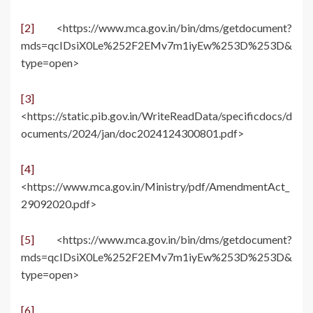
[2]
<https://www.mca.gov.in/bin/dms/getdocument?
mds=qcIDsiX0Le%252F2EMv7m1iyEw%253D%253D&
type=open>
[3]
<https://static.pib.gov.in/WriteReadData/specificdocs/d
ocuments/2024/jan/doc2024124300801.pdf>
[4]
<https://www.mca.gov.in/Ministry/pdf/AmendmentAct_
29092020.pdf>
[5]
<https://www.mca.gov.in/bin/dms/getdocument?
mds=qcIDsiX0Le%252F2EMv7m1iyEw%253D%253D&
type=open>
[6]