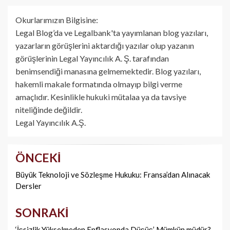
Okurlarımızın Bilgisine:
Legal Blog’da ve Legalbank'ta yayımlanan blog yazıları,
yazarların görüşlerini aktardığı yazılar olup yazanın
görüşlerinin Legal Yayıncılık A. Ş. tarafından
benimsendiği manasına gelmemektedir. Blog yazıları,
hakemli makale formatında olmayıp bilgi verme
amaçlıdır. Kesinlikle hukuki mütalaa ya da tavsiye
niteliğinde değildir.
Legal Yayıncılık A.Ş.
ÖNCEKI
Yazı
dolaşımı
Büyük Teknoloji ve Sözleşme Hukuku: Fransa’dan Alınacak
Dersler
SONRAKI
‘İşsizlik Yükselmeden Enflasyonda Düşüş’ Mümkün müdür?