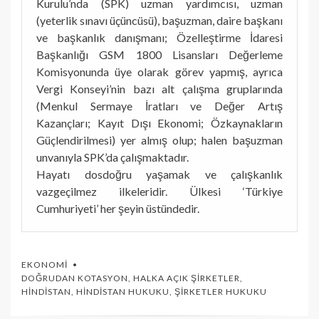
Kurulu’nda (SPK) uzman yardımcısı, uzman
(yeterlik sınavı üçüncüsü), başuzman, daire başkanı
ve başkanlık danışmanı; Özelleştirme İdaresi
Başkanlığı GSM 1800 Lisansları Değerleme
Komisyonunda üye olarak görev yapmış, ayrıca
Vergi Konseyi’nin bazı alt çalışma gruplarında
(Menkul Sermaye İratları ve Değer Artış
Kazançları; Kayıt Dışı Ekonomi; Özkaynakların
Güçlendirilmesi) yer almış olup; halen başuzman
unvanıyla SPK’da çalışmaktadır.
Hayatı dosdoğru yaşamak ve çalışkanlık
vazgeçilmez ilkeleridir. Ülkesi ‘Türkiye
Cumhuriyeti’ her şeyin üstündedir.
EKONOMI
DOĞRUDAN KOTASYON
,
HALKA AÇIK ŞIRKETLER
,
HINDISTAN
,
HINDISTAN HUKUKU
,
ŞIRKETLER HUKUKU