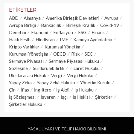
ETIKETLER
ABD
Almanya
Amerika Birleşik Devletleri
Avrupa
Avrupa Birliği
Bankacılık
Birleşik Krallık
Covid-19
Denetim
Ekonomi
Enflasyon
ESG
Finans
Haklı Fesih
Hindistan
IMF
Kamuyu Aydınlatma
Kripto Varlıklar
Kurumsal Yönetim
Kurumsal Yönetişim
OECD
Risk
SEC
Sermaye Piyasası
Sermaye Piyasası Hukuku
Sözleşme
Sürdürülebilirlik
Ticaret Hukuku
Uluslararası Hukuk
Vergi
Vergi Hukuku
Yapay Zeka
Yapay Zekâ Hukuku
Yönetim Kurulu
Çin
İflas
İngiltere
İş Akdi
İş Hukuku
İş Sözleşmesi
İşveren
İşçi
İş İlişkisi
Şirketler
Şirketler Hukuku
YASAL UYARI VE TELİF HAKKI BİLDİRİMİ