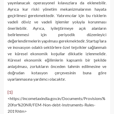
yayınlanacak operasyonel kılavuzlara da eklenebilir.
Ayrıca kur riski yönetim mekanizmalarının hayata
geçirilmesi gerekmektedir. Yatırımcılar için bu risklerin
vadeli döviz ve vadeli işlemler yoluyla korunması
önerilebilir. Ayrıca, iyileştirmeye açık alanların
belirlenmesi için periyodik düzenleyici
değerlendirmelerin yapılması gerekmektedir. Startup’lara
ve inovasyon odaklı sektörlere özel teşvikler sağlanmalı
ve küresel ekonomik koşullar dikkatle izlenmelidir.
Küresel ekonomik eğilimlerin kapsamlı bir şekilde
anlaşılması, zorlukların önceden tahmin edilmesine ve
doğrudan kotasyon çerçevesinin buna göre
uyarlanmasına yardımcı olacaktır.
[1]
<https://incometaxindia.gov.in/Documents/Provisions%
20for%20NR/FEM-Non-debt-Instruments-Rules-
2019.htm>