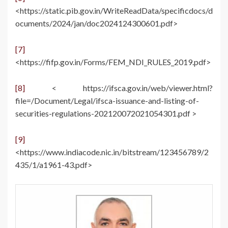
<https://static.pib.gov.in/WriteReadData/specificdocs/d
ocuments/2024/jan/doc2024124300601.pdf>
[7]
<https://fifp.gov.in/Forms/FEM_NDI_RULES_2019.pdf>
[8]
< https://ifsca.gov.in/web/viewer.html?
file=/Document/Legal/ifsca-issuance-and-listing-of-
securities-regulations-202120072021054301.pdf >
[9]
<https://www.indiacode.nic.in/bitstream/123456789/2
435/1/a1961-43.pdf>