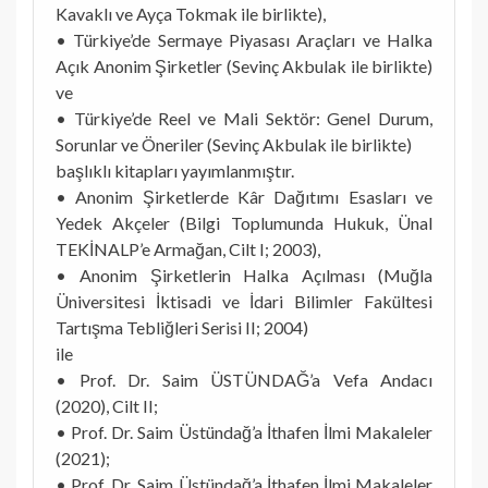
Kavaklı ve Ayça Tokmak ile birlikte),
• Türkiye’de Sermaye Piyasası Araçları ve Halka
Açık Anonim Şirketler (Sevinç Akbulak ile birlikte)
ve
• Türkiye’de Reel ve Mali Sektör: Genel Durum,
Sorunlar ve Öneriler (Sevinç Akbulak ile birlikte)
başlıklı kitapları yayımlanmıştır.
• Anonim Şirketlerde Kâr Dağıtımı Esasları ve
Yedek Akçeler (Bilgi Toplumunda Hukuk, Ünal
TEKİNALP’e Armağan, Cilt I; 2003),
• Anonim Şirketlerin Halka Açılması (Muğla
Üniversitesi İktisadi ve İdari Bilimler Fakültesi
Tartışma Tebliğleri Serisi II; 2004)
ile
• Prof. Dr. Saim ÜSTÜNDAĞ’a Vefa Andacı
(2020), Cilt II;
• Prof. Dr. Saim Üstündağ’a İthafen İlmi Makaleler
(2021);
• Prof. Dr. Saim Üstündağ’a İthafen İlmi Makaleler