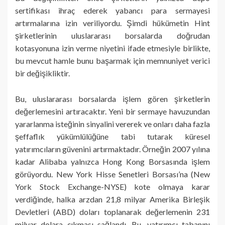
sertifikası ihraç ederek yabancı para sermayesi
artırmalarına izin veriliyordu. Şimdi hükümetin Hint
şirketlerinin uluslararası borsalarda doğrudan
kotasyonuna izin verme niyetini ifade etmesiyle birlikte,
bu mevcut hamle bunu başarmak için memnuniyet verici
bir değişikliktir.
Bu, uluslararası borsalarda işlem gören şirketlerin
değerlemesini artıracaktır. Yeni bir sermaye havuzundan
yararlanma isteğinin sinyalini vererek ve onları daha fazla
şeffaflık yükümlülüğüne tabi tutarak küresel
yatırımcıların güvenini artırmaktadır. Örneğin 2007 yılına
kadar Alibaba yalnızca Hong Kong Borsasında işlem
görüyordu. New York Hisse Senetleri Borsası’na (New
York Stock Exchange-NYSE) kote olmaya karar
verdiğinde, halka arzdan 21,8 milyar Amerika Birleşik
Devletleri (ABD) doları toplanarak değerlemenin 231
milyar dolara çıkması sağlandı. Bu, yatırımcı tabanını