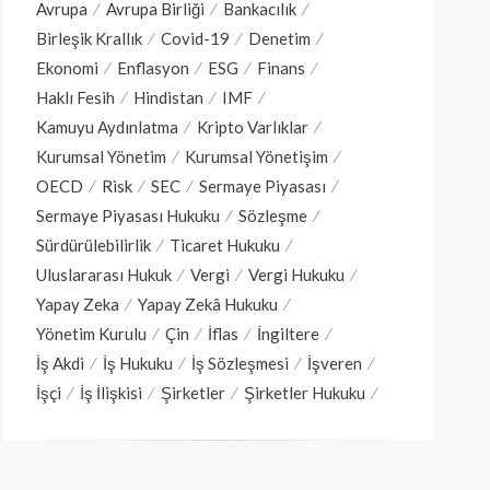
Avrupa
Avrupa Birliği
Bankacılık
Birleşik Krallık
Covid-19
Denetim
Ekonomi
Enflasyon
ESG
Finans
Haklı Fesih
Hindistan
IMF
Kamuyu Aydınlatma
Kripto Varlıklar
Kurumsal Yönetim
Kurumsal Yönetişim
OECD
Risk
SEC
Sermaye Piyasası
Sermaye Piyasası Hukuku
Sözleşme
Sürdürülebilirlik
Ticaret Hukuku
Uluslararası Hukuk
Vergi
Vergi Hukuku
Yapay Zeka
Yapay Zekâ Hukuku
Yönetim Kurulu
Çin
İflas
İngiltere
İş Akdi
İş Hukuku
İş Sözleşmesi
İşveren
İşçi
İş İlişkisi
Şirketler
Şirketler Hukuku