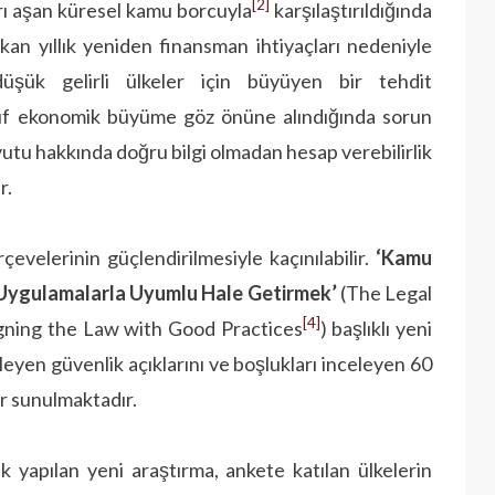
[2]
rı aşan küresel kamu borcuyla
karşılaştırıldığında
kan yıllık yeniden finansman ihtiyaçları nedeniyle
şük gelirli ülkeler için büyüyen bir tehdit
ayıf ekonomik büyüme göz önüne alındığında sorun
utu hakkında doğru bilgi olmadan hesap verebilirlik
r.
evelerinin güçlendirilmesiyle kaçınılabilir.
‘Kamu
yi Uygulamalarla Uyumlu Hale Getirmek’
(The Legal
[4]
gning the Law with Good Practices
) başlıklı yeni
lleyen güvenlik açıklarını ve boşlukları inceleyen 60
ar sunulmaktadır.
 yapılan yeni araştırma, ankete katılan ülkelerin