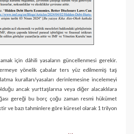
mak için dâhili yasaların güncellenmesi gerekir.
rmeye yönelik çabalar ters yüz edilmemiş taş
tma kuralları/yasaları derinlemesine incelemeyi
olduğu ancak yurttaşlarına veya diğer alacaklılara
oğası gereği bu borç çoğu zaman resmi hükümet
tir ve bazı tahminlere göre küresel olarak 1 trilyon