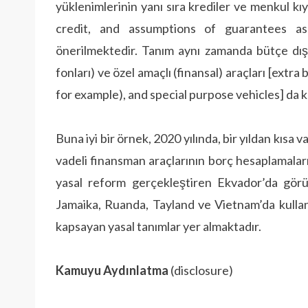
yüklenimlerinin yanı sıra krediler ve menkul kı
credit, and assumptions of guarantees as
önerilmektedir. Tanım aynı zamanda bütçe dışı 
fonları) ve özel amaçlı (finansal) araçları [extr
for example), and special purpose vehicles] da k
Buna iyi bir örnek, 2020 yılında, bir yıldan kısa
vadeli finansman araçlarının borç hesaplamaların
yasal reform gerçekleştiren Ekvador’da görül
Jamaika, Ruanda, Tayland ve Vietnam’da kullan
kapsayan yasal tanımlar yer almaktadır.
Kamuyu Aydınlatma
(disclosure)