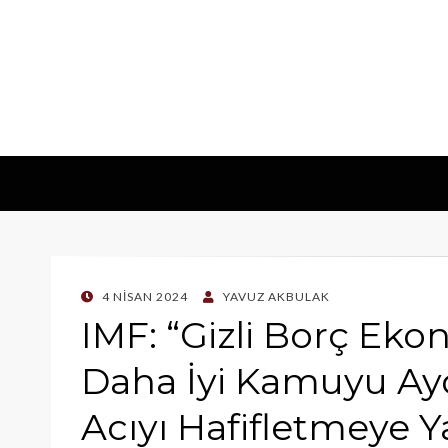
POSTED
4 NISAN 2024
YAVUZ AKBULAK
ON
IMF: “Gizli Borç Eko
Daha İyi Kamuyu Ayd
Acıyı Hafifletmeye Y