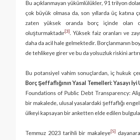
Bu açıklanmayan yükümlülükler, 91 trilyon dola
çok büyük olmasa da, son yıllarda üç katına çı
zaten yüksek oranda borç içinde olan dü
[3]
oluşturmaktadır
. Yüksek faiz oranları ve z
daha da acil hale gelmektedir. Borçlanmanın boy
de tehlikeye girer ve bu da yolsuzluk riskini artırı
Bu potansiyel vahim sonuçlardan, iç hukuk çerç
Borç Şeffaflığının Yasal Temelleri: Yasayı İ
Foundations of Public Debt Transparency: Ali
bir makalede, ulusal yasalardaki şeffaflığı enge
ülkeyi kapsayan bir anketten elde edilen bulgul
[5]
Temmuz 2023 tarihli bir makaleye
dayanarak