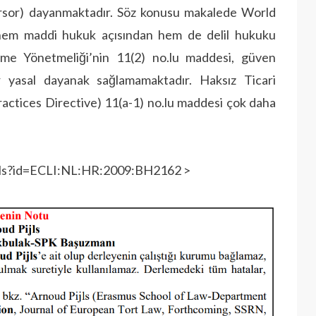
rsor) dayanmaktadır. Söz konusu makalede World
p hem maddi hukuk açısından hem de delil hukuku
name Yönetmeliği’nin 11(2) no.lu maddesi, güven
r yasal dayanak sağlamamaktadır. Haksız Ticari
ractices Directive) 11(a-1) no.lu maddesi çok daha
tails?id=ECLI:NL:HR:2009:BH2162 >