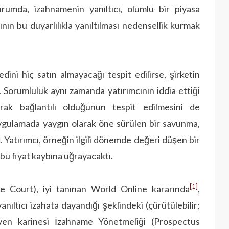
urumda, izahnamenin yanıltıcı, olumlu bir piyasa
ının bu duyarlılıkla yanıltılması nedensellik kurmak
dini hiç satın almayacağı tespit edilirse, şirketin
 Sorumluluk aynı zamanda yatırımcının iddia ettiği
arak bağlantılı olduğunun tespit edilmesini de
ygulamada yaygın olarak öne sürülen bir savunma,
. Yatırımcı, örneğin ilgili dönemde değeri düşen bir
 bu fiyat kaybına uğrayacaktı.
[1]
Court), iyi tanınan World Online kararında
,
 yanıltıcı izahata dayandığı şeklindeki (çürütülebilir;
ven karinesi İzahname Yönetmeliği (Prospectus