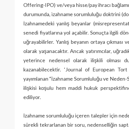
Offering-IPO) ve/veya hisse/pay ihracı bağlamınd
durumunda, izahname sorumluluğu doktrini (doct
İzahnamedeki yanlış beyanlar (misrepresentat
senedi fiyatlarına yol açabilir. Sonuçta ilgili 
uğrayabilirler. Yanlış beyanın ortaya çıkması v
olarak yaşanacaktır. Ancak yatırımcılar, uğradık
yeterince nedensel olarak ilişkili olmas
kazanabilecektir. ‘Journal of European Tort
yayımlanan “İzahname Sorumluluğu ve Neden-Son
ilişkisi koşulu hem maddi hukuk perspektifi
ediliyor.
İzahname sorumluluğu içeren talepler için nede
sürekli tekrarlanan bir soru, nedenselliğin sapt