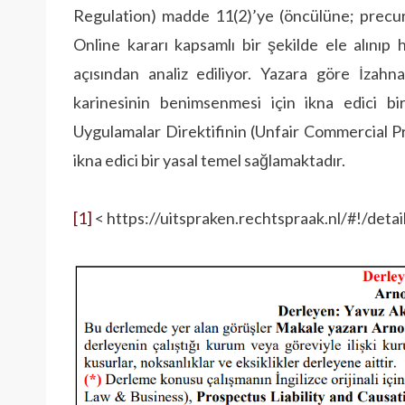
Regulation) madde 11(2)’ye (öncülüne; precu
Online kararı kapsamlı bir şekilde ele alını
açısından analiz ediliyor. Yazara göre İzah
karinesinin benimsenmesi için ikna edici bi
Uygulamalar Direktifinin (Unfair Commercial P
ikna edici bir yasal temel sağlamaktadır.
[1]
< https://uitspraken.rechtspraak.nl/#!/de