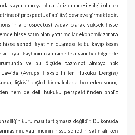
a yayınlanan yanıltıcı bir izahname ile ilgili olması
rine of prospectus liability) devreye girmektedir.
ions in a prospectus) yapay olarak yüksek hisse
dönemde hisse satın alan yatırımcılar ekonomik zarara
e hisse senedi fiyatının düşmesi ile bu kayıp kesin
ları fiyat kaybının izahnamedeki yanıltıcı bilgilerle
ı durumunda ve bu ölçüde tazminat almaya hak
 Law’da (Avrupa Haksız Fiiller Hukuku Dergisi)
uç İlişkisi” başlıklı bir makalede, bu neden-sonuç
nden hem de delil hukuku perspektifinden analiz
nselliğin kurulması tartışmasız değildir. Bu konuda
anmasının, yatırımcının hisse senedini satın alırken