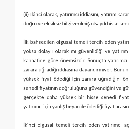
(ii) İkinci olarak, yatırımcı iddiasını, yatırım k
doğru ve eksiksiz bilgi verilmiş olsaydı hisse se
İlk bahsedilen olgusal temeli tercih eden yatı
yoksa dolaylı olarak mı güvenildiği ve yatırı
kanaatine göre önemsizdir. Sonuçta yatırımcı i
zarara uğradığı iddiasına dayandırmıyor. Bunun
yüksek fiyat ödediği için zarara uğradığını ön
senedi fiyatının doğruluğuna güvendiğini ve güv
gerçekte daha yüksek bir hisse senedi fiyatı
yatırımcı için yanlış beyan ile ödediği fiyat arası
İkinci olgusal temeli tercih eden yatırımcı a