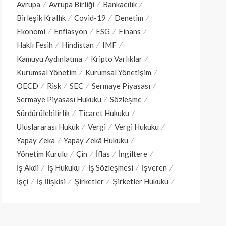
Avrupa
Avrupa Birliği
Bankacılık
Birleşik Krallık
Covid-19
Denetim
Ekonomi
Enflasyon
ESG
Finans
Haklı Fesih
Hindistan
IMF
Kamuyu Aydınlatma
Kripto Varlıklar
Kurumsal Yönetim
Kurumsal Yönetişim
OECD
Risk
SEC
Sermaye Piyasası
Sermaye Piyasası Hukuku
Sözleşme
Sürdürülebilirlik
Ticaret Hukuku
Uluslararası Hukuk
Vergi
Vergi Hukuku
Yapay Zeka
Yapay Zekâ Hukuku
Yönetim Kurulu
Çin
İflas
İngiltere
İş Akdi
İş Hukuku
İş Sözleşmesi
İşveren
İşçi
İş İlişkisi
Şirketler
Şirketler Hukuku