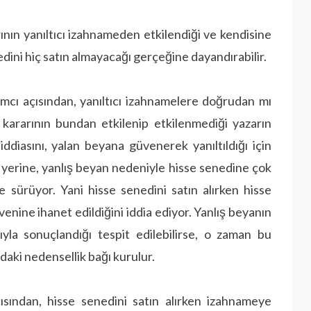
ararının yanıltıcı izahnameden etkilendiği ve kendisine
nedini hiç satın almayacağı gerçeğine dayandırabilir.
rımcı açısından, yanıltıcı izahnamelere doğrudan mı
m kararının bundan etkilenip etkilenmediği yazarın
ddiasını, yalan beyana güvenerek yanıltıldığı için
 yerine, yanlış beyan nedeniyle hisse senedine çok
e sürüyor. Yani hisse senedini satın alırken hisse
enine ihanet edildiğini iddia ediyor. Yanlış beyanın
yla sonuçlandığı tespit edilebilirse, o zaman bu
ndaki nedensellik bağı kurulur.
çısından, hisse senedini satın alırken izahnameye