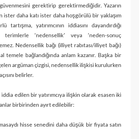
 güvenmesini gerektirip gerektirmediğidir. Yazarın
in ister daha katı ister daha hoşgörülü bir yaklaşım
ü tartışma, yatırımcının iddiasını dayandırdığı
 terimlerle ‘nedensellik’ veya ‘neden-sonuç
mez. Nedensellik bağı (illiyet rabıtası/illiyet bağı)
gusal temele bağlandığında anlam kazanır. Başka bir
gelen argüman çizgisi, nedensellik ilişkisi kurulurken
ısını belirler.
iddia edilen bir yatırımcıya ilişkin olarak esasen iki
lar birbirinden ayırt edilebilir:
 olmasaydı hisse senedini daha düşük bir fiyata satın