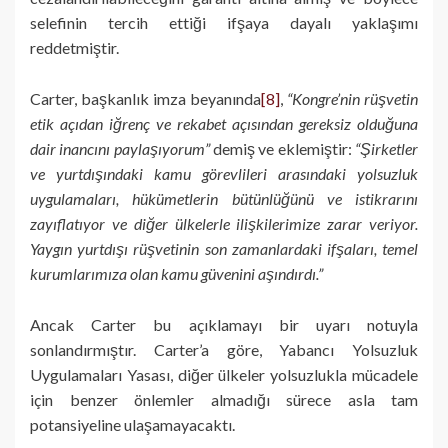
selefinin tercih ettiği ifşaya dayalı yaklaşımı
reddetmiştir.
Carter, başkanlık imza beyanında
[8]
,
“Kongre’nin rüşvetin
etik açıdan iğrenç ve rekabet açısından gereksiz olduğuna
dair inancını paylaşıyorum”
demiş ve eklemiştir:
“Şirketler
ve yurtdışındaki kamu görevlileri arasındaki yolsuzluk
uygulamaları, hükümetlerin bütünlüğünü ve istikrarını
zayıflatıyor ve diğer ülkelerle ilişkilerimize zarar veriyor.
Yaygın yurtdışı rüşvetinin son zamanlardaki ifşaları, temel
kurumlarımıza olan kamu güvenini aşındırdı.”
Ancak Carter bu açıklamayı bir uyarı notuyla
sonlandırmıştır. Carter’a göre, Yabancı Yolsuzluk
Uygulamaları Yasası, diğer ülkeler yolsuzlukla mücadele
için benzer önlemler almadığı sürece asla tam
potansiyeline ulaşamayacaktı.