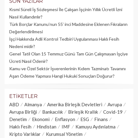
SON YAZILAR
Kısmi Süreli İş Sözleşmesi İle Çalışan İşçinin Yıllık Üc­retli İzni
Nasıl Kullandırılır?
Türk Borçlar Kanunu’nun 55’ inci Maddesine Eklenen Fıkraların
Değerlendirilmesi
İşçi Hakkında Adli Kontrol Tedbiri Uygulanması Haklı Fesih
Nedeni midir?
Genel Tatil Olan 15 Temmuz Günü Tam Gün Çalışmayan İşçiye
Ücreti Nasıl Ödenir?
Kamu ve Özel Sektör İşverenlerinin Kıdem Tazminatı Tavanını
Aşan Ödeme Yapması Hangi Hukuki Sonuçları Doğurur?
ETIKETLER
ABD
Almanya
Amerika Birleşik Devletleri
Avrupa
Avrupa Birliği
Bankacılık
Birleşik Krallık
Covid-19
Denetim
Ekonomi
Enflasyon
ESG
Finans
Haklı Fesih
Hindistan
IMF
Kamuyu Aydınlatma
Kripto Varlıklar
Kurumsal Yönetim