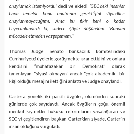
onaylamak istemiyordu”
dedi ve ekledi;
“SEC’deki insanlar
bana temelde bunu unutmam gerektiğini söylediler:
onaylanmayacağımı. Ama bu fikir beni o kadar
heyecanlandırdı ki, sadece şöyle düşündüm: ‘Bundan
mücadele etmeden vazgeçemem.’”
Thomas Judge, Senato bankacılık komitesindeki
Cumhuriyetçi üyelerle görüşmekte ısrar ettiğini ve onlara
kendisini “muhafazakâr bir Demokrat” olarak
tanımlayan, “siyasi olmayan” ancak “çok akademik” bir
kişi olduğu mesajını ilettiğini anlattı ve Judge onaylandı.
Carter’a yönelik iki partili övgüler, ölümünden sonraki
günlerde çok sayıdaydı. Ancak övgülerin çoğu, önemli
menkul kıymetler hukuku reformlarını yasalaştıran ve
SEC’yi çeşitlendiren başkan Carter’dan ziyade, Carter’ın
insan olduğunu vurguladı.