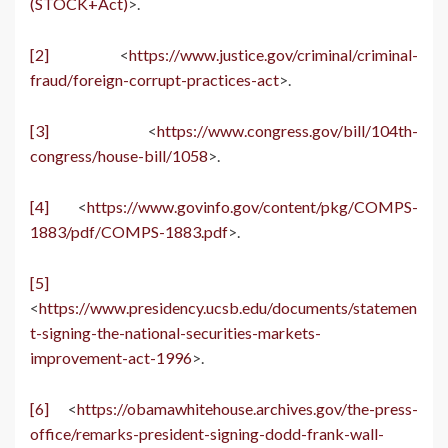
(STOCK+Act)
>.
[2]
<
https://www.justice.gov/criminal/criminal-
fraud/foreign-corrupt-practices-act
>.
[3]
<
https://www.congress.gov/bill/104th-
congress/house-bill/1058
>.
[4]
<
https://www.govinfo.gov/content/pkg/COMPS-
1883/pdf/COMPS-1883.pdf
>.
[5]
<
https://www.presidency.ucsb.edu/documents/statemen
t-signing-the-national-securities-markets-
improvement-act-1996
>.
[6]
<
https://obamawhitehouse.archives.gov/the-press-
office/remarks-president-signing-dodd-frank-wall-