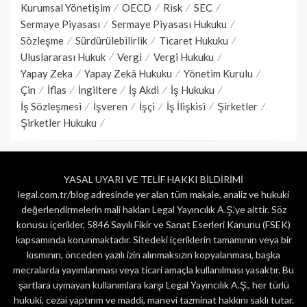
Kurumsal Yönetişim
OECD
Risk
SEC
Sermaye Piyasası
Sermaye Piyasası Hukuku
Sözleşme
Sürdürülebilirlik
Ticaret Hukuku
Uluslararası Hukuk
Vergi
Vergi Hukuku
Yapay Zeka
Yapay Zekâ Hukuku
Yönetim Kurulu
Çin
İflas
İngiltere
İş Akdi
İş Hukuku
İş Sözleşmesi
İşveren
İşçi
İş İlişkisi
Şirketler
Şirketler Hukuku
YASAL UYARI VE TELİF HAKKI BİLDİRİMİ
legal.com.tr/blog adresinde yer alan tüm makale, analiz ve hukuki
değerlendirmelerin mali hakları Legal Yayıncılık A.Ş.’ye aittir. Söz
konusu içerikler, 5846 Sayılı Fikir ve Sanat Eserleri Kanunu (FSEK)
kapsamında korunmaktadır. Sitedeki içeriklerin tamamının veya bir
kısmının, önceden yazılı izin alınmaksızın kopyalanması, başka
mecralarda yayımlanması veya ticari amaçla kullanılması yasaktır. Bu
şartlara uymayan kullanımlara karşı Legal Yayıncılık A.Ş., her türlü
hukuki, cezai yaptırım ve maddi, manevi tazminat hakkını saklı tutar.