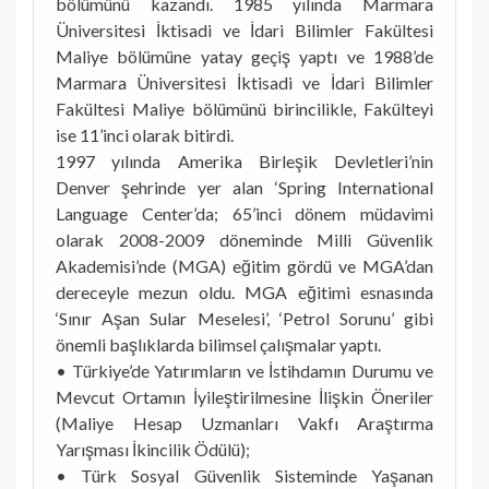
bölümünü kazandı. 1985 yılında Marmara
Üniversitesi İktisadi ve İdari Bilimler Fakültesi
Maliye bölümüne yatay geçiş yaptı ve 1988’de
Marmara Üniversitesi İktisadi ve İdari Bilimler
Fakültesi Maliye bölümünü birincilikle, Fakülteyi
ise 11’inci olarak bitirdi.
1997 yılında Amerika Birleşik Devletleri’nin
Denver şehrinde yer alan ‘Spring International
Language Center’da; 65’inci dönem müdavimi
olarak 2008-2009 döneminde Milli Güvenlik
Akademisi’nde (MGA) eğitim gördü ve MGA’dan
dereceyle mezun oldu. MGA eğitimi esnasında
‘Sınır Aşan Sular Meselesi’, ‘Petrol Sorunu’ gibi
önemli başlıklarda bilimsel çalışmalar yaptı.
• Türkiye’de Yatırımların ve İstihdamın Durumu ve
Mevcut Ortamın İyileştirilmesine İlişkin Öneriler
(Maliye Hesap Uzmanları Vakfı Araştırma
Yarışması İkincilik Ödülü);
• Türk Sosyal Güvenlik Sisteminde Yaşanan