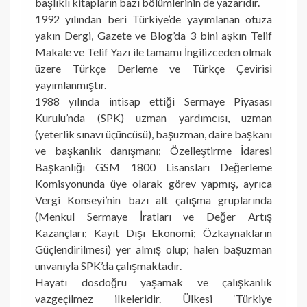
başlıklı kitapların bazı bölümlerinin de yazarıdır.
1992 yılından beri Türkiye’de yayımlanan otuza
yakın Dergi, Gazete ve Blog’da 3 bini aşkın Telif
Makale ve Telif Yazı ile tamamı İngilizceden olmak
üzere Türkçe Derleme ve Türkçe Çevirisi
yayımlanmıştır.
1988 yılında intisap ettiği Sermaye Piyasası
Kurulu’nda (SPK) uzman yardımcısı, uzman
(yeterlik sınavı üçüncüsü), başuzman, daire başkanı
ve başkanlık danışmanı; Özelleştirme İdaresi
Başkanlığı GSM 1800 Lisansları Değerleme
Komisyonunda üye olarak görev yapmış, ayrıca
Vergi Konseyi’nin bazı alt çalışma gruplarında
(Menkul Sermaye İratları ve Değer Artış
Kazançları; Kayıt Dışı Ekonomi; Özkaynakların
Güçlendirilmesi) yer almış olup; halen başuzman
unvanıyla SPK’da çalışmaktadır.
Hayatı dosdoğru yaşamak ve çalışkanlık
vazgeçilmez ilkeleridir. Ülkesi ‘Türkiye