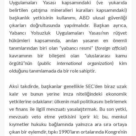
Uygulamaları Yasası kapsamındaki (ve yukarıda
belirtilen çatışma mineralleri kuralları kapsamındaki)
başkanlık yetkisinin kullanımı, ABD ulusal güvenliği
çıkarları doğrultusunda yapılmalıdır. Başkan ayrıca,
Yabancı Yolsuzluk Uygulamaları Yasası’nın rüşvet
hükümleri kapsamında, anılan yasanın en önemli
tanımlarından biri olan “yabancı resmi” (
foreign official
)
kavramının bir bileşeni olan “uluslararası kamu
örgütü”nün (
public international organization
) kim
olduğunu tanımlamada da bir role sahiptir.
Aksi takdirde, başkanlar genellikle SEC’den biraz uzak
kalır ve bunun yerine imza niteliğindeki ekonomik
yetkilerine odaklanır: ülkenin mali politikasını belirlemek
ve finans ile ilgili mevzuatı yasalaştırmak. Bu son yetki,
mevzuatı veto etme yetkisini içerir ki; bu, menkul
kıymetler hukuku bağlamında yalnızca ara sıra ortaya
çıkan bir eylemdir, tıpkı 1990’ların ortalarında Kongre’nin