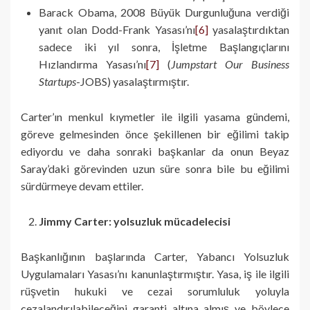
Barack Obama, 2008 Büyük Durgunluğuna verdiği
yanıt olan Dodd-Frank Yasası’nı
[6]
yasalaştırdıktan
sadece iki yıl sonra, İşletme Başlangıçlarını
Hızlandırma Yasası’nı
[7]
(
Jumpstart Our Business
Startups
-JOBS) yasalaştırmıştır.
Carter’ın menkul kıymetler ile ilgili yasama gündemi,
göreve gelmesinden önce şekillenen bir eğilimi takip
ediyordu ve daha sonraki başkanlar da onun Beyaz
Saray’daki görevinden uzun süre sonra bile bu eğilimi
sürdürmeye devam ettiler.
Jimmy Carter: yolsuzluk mücadelecisi
Başkanlığının başlarında Carter, Yabancı Yolsuzluk
Uygulamaları Yasası’nı kanunlaştırmıştır. Yasa, iş ile ilgili
rüşvetin hukuki ve cezai sorumluluk yoluyla
cezalandırılabileceğini garanti altına almış ve böylece