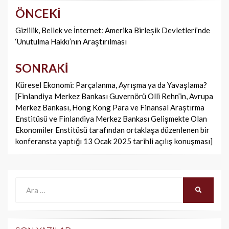
ÖNCEKI
Yazı
dolaşımı
Gizlilik, Bellek ve İnternet: Amerika Birleşik Devletleri’nde
‘Unutulma Hakkı’nın Araştırılması
SONRAKI
Küresel Ekonomi: Parçalanma, Ayrışma ya da Yavaşlama?
[Finlandiya Merkez Bankası Guvernörü Olli Rehn’in, Avrupa
Merkez Bankası, Hong Kong Para ve Finansal Araştırma
Enstitüsü ve Finlandiya Merkez Bankası Gelişmekte Olan
Ekonomiler Enstitüsü tarafından ortaklaşa düzenlenen bir
konferansta yaptığı 13 Ocak 2025 tarihli açılış konuşması]
Ara:
ARA