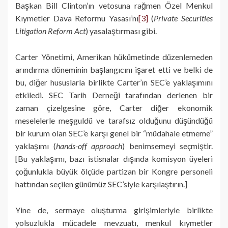
Başkan Bill Clinton’ın vetosuna rağmen Özel Menkul
Kıymetler Dava Reformu Yasası’nı
[3]
(
Private Securities
Litigation Reform Act
) yasalaştırması gibi.
Carter Yönetimi, Amerikan hükümetinde düzenlemeden
arındırma döneminin başlangıcını işaret etti ve belki de
bu, diğer hususlarla birlikte Carter’ın SEC’e yaklaşımını
etkiledi. SEC Tarih Derneği tarafından derlenen bir
zaman çizelgesine göre, Carter diğer ekonomik
meselelerle meşguldü ve tarafsız olduğunu düşündüğü
bir kurum olan SEC’e karşı genel bir “müdahale etmeme”
yaklaşımı (
hands-off approach
) benimsemeyi seçmiştir.
[Bu yaklaşımı, bazı istisnalar dışında komisyon üyeleri
çoğunlukla büyük ölçüde partizan bir Kongre personeli
hattından seçilen günümüz SEC’siyle karşılaştırın.]
Yine de, sermaye oluşturma girişimleriyle birlikte
yolsuzlukla mücadele mevzuatı, menkul kıymetler