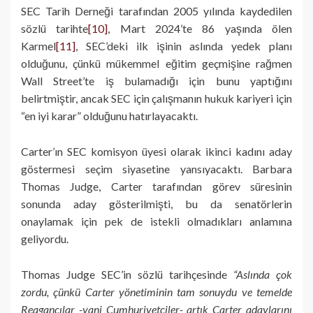
SEC Tarih Derneği tarafından 2005 yılında kaydedilen
sözlü tarihte
[10]
, Mart 2024’te 86 yaşında ölen
Karmel
[11]
, SEC’deki ilk işinin aslında yedek planı
olduğunu, çünkü mükemmel eğitim geçmişine rağmen
Wall Street’te iş bulamadığı için bunu yaptığını
belirtmiştir, ancak SEC için çalışmanın hukuk kariyeri için
“en iyi karar” olduğunu hatırlayacaktı.
Carter’ın SEC komisyon üyesi olarak ikinci kadını aday
göstermesi seçim siyasetine yansıyacaktı. Barbara
Thomas Judge, Carter tarafından görev süresinin
sonunda aday gösterilmişti, bu da senatörlerin
onaylamak için pek de istekli olmadıkları anlamına
geliyordu.
Thomas Judge SEC’in sözlü tarihçesinde
“Aslında çok
zordu, çünkü Carter yönetiminin tam sonuydu ve temelde
Reagancılar -yani Cumhuriyetçiler- artık Carter adaylarını