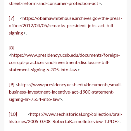
street-reform-and-consumer-protection-act
>.
[7]
<
https://obamawhitehouse.archives.gov/the-press-
office/2012/04/05/remarks-president-jobs-act-bill-
signing
>.
[8]
<
https://www.presidency.ucsb.edu/documents/foreign-
corrupt-practices-and-investment-disclosure-bill-
statement-signing-s-305-into-law
>.
[9]
<
https://www.presidency.ucsb.edu/documents/small-
business-investment-incentive-act-1980-statement-
signing-hr-7554-into-law
>.
[10]
<
https://www.sechistorical.org/collection/oral-
histories/2005-0708-RobertaKarmelInterview-T.PDF
>.