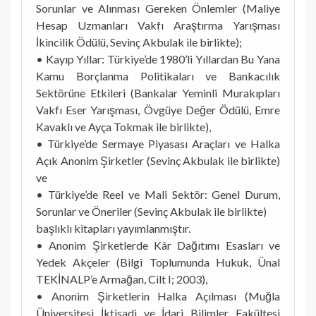
Sorunlar ve Alınması Gereken Önlemler (Maliye
Hesap Uzmanları Vakfı Araştırma Yarışması
İkincilik Ödülü, Sevinç Akbulak ile birlikte);
• Kayıp Yıllar: Türkiye’de 1980’li Yıllardan Bu Yana
Kamu Borçlanma Politikaları ve Bankacılık
Sektörüne Etkileri (Bankalar Yeminli Murakıpları
Vakfı Eser Yarışması, Övgüye Değer Ödülü, Emre
Kavaklı ve Ayça Tokmak ile birlikte),
• Türkiye’de Sermaye Piyasası Araçları ve Halka
Açık Anonim Şirketler (Sevinç Akbulak ile birlikte)
ve
• Türkiye’de Reel ve Mali Sektör: Genel Durum,
Sorunlar ve Öneriler (Sevinç Akbulak ile birlikte)
başlıklı kitapları yayımlanmıştır.
• Anonim Şirketlerde Kâr Dağıtımı Esasları ve
Yedek Akçeler (Bilgi Toplumunda Hukuk, Ünal
TEKİNALP’e Armağan, Cilt I; 2003),
• Anonim Şirketlerin Halka Açılması (Muğla
Üniversitesi İktisadi ve İdari Bilimler Fakültesi