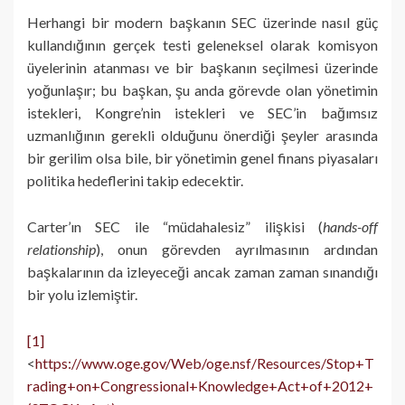
Herhangi bir modern başkanın SEC üzerinde nasıl güç
kullandığının gerçek testi geleneksel olarak komisyon
üyelerinin atanması ve bir başkanın seçilmesi üzerinde
yoğunlaşır; bu başkan, şu anda görevde olan yönetimin
istekleri, Kongre’nin istekleri ve SEC’in bağımsız
uzmanlığının gerekli olduğunu önerdiği şeyler arasında
bir gerilim olsa bile, bir yönetimin genel finans piyasaları
politika hedeflerini takip edecektir.
Carter’ın SEC ile “müdahalesiz” ilişkisi (
hands-off
relationship
), onun görevden ayrılmasının ardından
başkalarının da izleyeceği ancak zaman zaman sınandığı
bir yolu izlemiştir.
[1]
<
https://www.oge.gov/Web/oge.nsf/Resources/Stop+T
rading+on+Congressional+Knowledge+Act+of+2012+