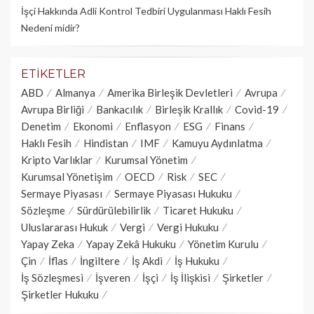
İşçi Hakkında Adli Kontrol Tedbiri Uygulanması Haklı Fesih
Nedeni midir?
ETIKETLER
ABD
Almanya
Amerika Birleşik Devletleri
Avrupa
Avrupa Birliği
Bankacılık
Birleşik Krallık
Covid-19
Denetim
Ekonomi
Enflasyon
ESG
Finans
Haklı Fesih
Hindistan
IMF
Kamuyu Aydınlatma
Kripto Varlıklar
Kurumsal Yönetim
Kurumsal Yönetişim
OECD
Risk
SEC
Sermaye Piyasası
Sermaye Piyasası Hukuku
Sözleşme
Sürdürülebilirlik
Ticaret Hukuku
Uluslararası Hukuk
Vergi
Vergi Hukuku
Yapay Zeka
Yapay Zekâ Hukuku
Yönetim Kurulu
Çin
İflas
İngiltere
İş Akdi
İş Hukuku
İş Sözleşmesi
İşveren
İşçi
İş İlişkisi
Şirketler
Şirketler Hukuku