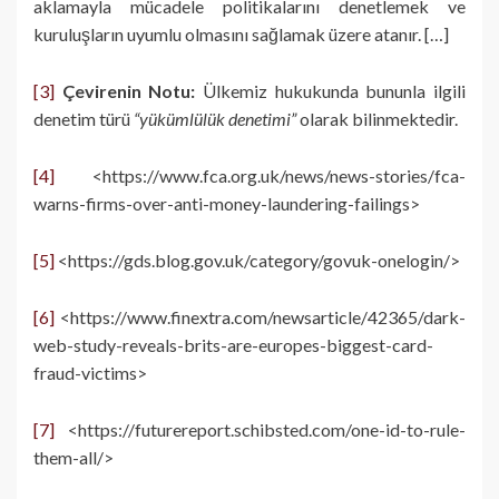
aklamayla mücadele politikalarını denetlemek ve
kuruluşların uyumlu olmasını sağlamak üzere atanır. […]
[3]
Çevirenin Notu:
Ülkemiz hukukunda bununla ilgili
denetim türü
“yükümlülük denetimi”
olarak bilinmektedir.
[4]
<https://www.fca.org.uk/news/news-stories/fca-
warns-firms-over-anti-money-laundering-failings>
[5]
<https://gds.blog.gov.uk/category/govuk-onelogin/>
[6]
<https://www.finextra.com/newsarticle/42365/dark-
web-study-reveals-brits-are-europes-biggest-card-
fraud-victims>
[7]
<https://futurereport.schibsted.com/one-id-to-rule-
them-all/>