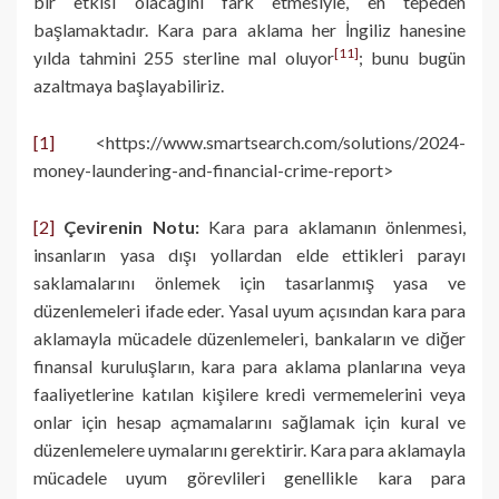
bir etkisi olacağını fark etmesiyle, en tepeden
başlamaktadır. Kara para aklama her İngiliz hanesine
[11]
yılda tahmini 255 sterline mal oluyor
; bunu bugün
azaltmaya başlayabiliriz.
[1]
<https://www.smartsearch.com/solutions/2024-
money-laundering-and-financial-crime-report>
[2]
Çevirenin Notu:
Kara para aklamanın önlenmesi,
insanların yasa dışı yollardan elde ettikleri parayı
saklamalarını önlemek için tasarlanmış yasa ve
düzenlemeleri ifade eder. Yasal uyum açısından kara para
aklamayla mücadele düzenlemeleri, bankaların ve diğer
finansal kuruluşların, kara para aklama planlarına veya
faaliyetlerine katılan kişilere kredi vermemelerini veya
onlar için hesap açmamalarını sağlamak için kural ve
düzenlemelere uymalarını gerektirir. Kara para aklamayla
mücadele uyum görevlileri genellikle kara para