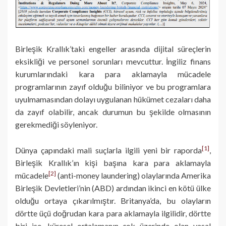
Birleşik Krallık’taki engeller arasında dijital süreçlerin
eksikliği ve personel sorunları mevcuttur. İngiliz finans
kurumlarındaki kara para aklamayla mücadele
programlarının zayıf olduğu biliniyor ve bu programlara
uyulmamasından dolayı uygulanan hükümet cezaları daha
da zayıf olabilir, ancak durumun bu şekilde olmasının
gerekmediği söyleniyor.
[1]
Dünya çapındaki mali suçlarla ilgili yeni bir raporda
,
Birleşik Krallık’ın kişi başına kara para aklamayla
[2]
mücadele
(anti-money laundering) olaylarında Amerika
Birleşik Devletleri’nin (ABD) ardından ikinci en kötü ülke
olduğu ortaya çıkarılmıştır. Britanya’da, bu olayların
dörtte üçü doğrudan kara para aklamayla ilgilidir, dörtte
biri ise, küresel ortalamanın çok üzerinde olan yasal