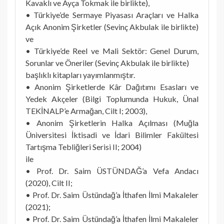
Kavaklı ve Ayça Tokmak ile birlikte),
• Türkiye’de Sermaye Piyasası Araçları ve Halka
Açık Anonim Şirketler (Sevinç Akbulak ile birlikte)
ve
• Türkiye’de Reel ve Mali Sektör: Genel Durum,
Sorunlar ve Öneriler (Sevinç Akbulak ile birlikte)
başlıklı kitapları yayımlanmıştır.
• Anonim Şirketlerde Kâr Dağıtımı Esasları ve
Yedek Akçeler (Bilgi Toplumunda Hukuk, Ünal
TEKİNALP’e Armağan, Cilt I; 2003),
• Anonim Şirketlerin Halka Açılması (Muğla
Üniversitesi İktisadi ve İdari Bilimler Fakültesi
Tartışma Tebliğleri Serisi II; 2004)
ile
• Prof. Dr. Saim ÜSTÜNDAĞ’a Vefa Andacı
(2020), Cilt II;
• Prof. Dr. Saim Üstündağ’a İthafen İlmi Makaleler
(2021);
• Prof. Dr. Saim Üstündağ’a İthafen İlmi Makaleler