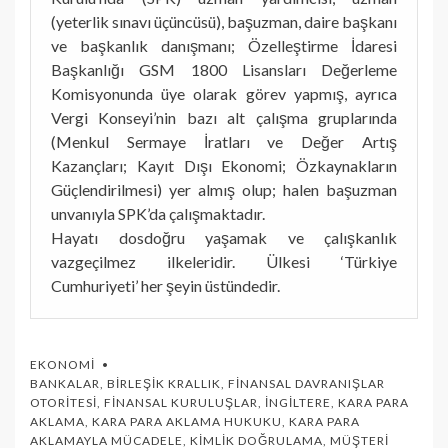
(yeterlik sınavı üçüncüsü), başuzman, daire başkanı
ve başkanlık danışmanı; Özelleştirme İdaresi
Başkanlığı GSM 1800 Lisansları Değerleme
Komisyonunda üye olarak görev yapmış, ayrıca
Vergi Konseyi’nin bazı alt çalışma gruplarında
(Menkul Sermaye İratları ve Değer Artış
Kazançları; Kayıt Dışı Ekonomi; Özkaynakların
Güçlendirilmesi) yer almış olup; halen başuzman
unvanıyla SPK’da çalışmaktadır.
Hayatı dosdoğru yaşamak ve çalışkanlık
vazgeçilmez ilkeleridir. Ülkesi ‘Türkiye
Cumhuriyeti’ her şeyin üstündedir.
EKONOMI
BANKALAR
,
BIRLEŞIK KRALLIK
,
FINANSAL DAVRANIŞLAR
OTORITESI
,
FINANSAL KURULUŞLAR
,
İNGILTERE
,
KARA PARA
AKLAMA
,
KARA PARA AKLAMA HUKUKU
,
KARA PARA
AKLAMAYLA MÜCADELE
,
KIMLIK DOĞRULAMA
,
MÜŞTERI