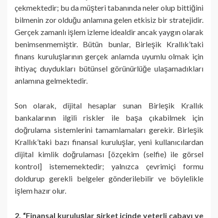
çekmektedir; bu da müşteri tabanında neler olup bittiğini
bilmenin zor olduğu anlamına gelen etkisiz bir stratejidir.
Gerçek zamanlı işlem izleme idealdir ancak yaygın olarak
benimsenmemiştir. Bütün bunlar, Birleşik Krallık’taki
finans kuruluşlarının gerçek anlamda uyumlu olmak için
ihtiyaç duydukları bütünsel görünürlüğe ulaşamadıkları
anlamına gelmektedir.
Son olarak, dijital hesaplar sunan Birleşik Krallık
bankalarının ilgili riskler ile başa çıkabilmek için
doğrulama sistemlerini tamamlamaları gerekir. Birleşik
Krallık’taki bazı finansal kuruluşlar, yeni kullanıcılardan
dijital kimlik doğrulaması [özçekim (selfie) ile görsel
kontrol] istememektedir; yalnızca çevrimiçi formu
doldurup gerekli belgeler gönderilebilir ve böylelikle
işlem hazır olur.
2. “Finansal kuruluşlar şirket içinde yeterli çabayı ve