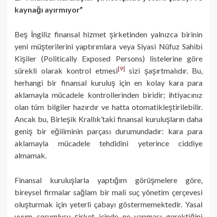
kaynağı ayırmıyor”
Beş İngiliz finansal hizmet şirketinden yalnızca birinin
yeni müşterilerini yaptırımlara veya Siyasi Nüfuz Sahibi
Kişiler (Politically Exposed Persons) listelerine göre
[9]
sürekli olarak kontrol etmesi
sizi şaşırtmalıdır. Bu,
herhangi bir finansal kuruluş için en kolay kara para
aklamayla mücadele kontrollerinden biridir; ihtiyacınız
olan tüm bilgiler hazırdır ve hatta otomatikleştirilebilir.
Ancak bu, Birleşik Krallık’taki finansal kuruluşların daha
geniş bir eğiliminin parçası durumundadır: kara para
aklamayla mücadele tehdidini yeterince ciddiye
almamak.
Finansal kuruluşlarla yaptığım görüşmelere göre,
bireysel firmalar sağlam bir mali suç yönetim çerçevesi
oluşturmak için yeterli çabayı göstermemektedir. Yasal
uyum sorumlusu şirket içinde ne yapması gerektiğini