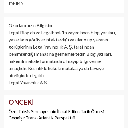
TANIMA
Okurlarımızın Bilgisine:
Legal Blog’da ve Legalbank'ta yayımlanan blog yazıları,
yazarların görüşlerini aktardığı yazılar olup yazanın
görüşlerinin Legal Yayıncılık A. Ş. tarafından
benimsendiği manasına gelmemektedir. Blog yazıları,
hakemli makale formatında olmayıp bilgi verme
amaçlıdır. Kesinlikle hukuki mütalaa ya da tavsiye
niteliğinde değildir.
Legal Yayıncılık A.Ş.
ÖNCEKI
Yazı
dolaşımı
Özel Tahsis Sermayesinin İhmal Edilen Tarih Öncesi
Geçmişi: Trans-Atlantik Perspektifi