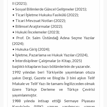
II (2021);
• Sosyal Bilimlerde Güncel Gelişmeler (2021);
• Ticari İşletme Hukuku Fasikülü (2022);
• Ticari Mevzuat Notları (2022);
• Bilimsel Araştırmalar (2022);
• Hukuki İncelemeler (2023);
• Prof. Dr. Saim Üstündağ Adına Seçme Yazılar
(2024);
• Hukuka Giriş (2024);
• İşletme, Pazarlama ve Hukuk Yazıları (2024),
• İnterdisipliner Çalışmalar (e-Kitap, 2025)
başlıklı kitapların bazı bölümlerinin de yazarıdır.
1992 yılından beri Türkiye’de yayımlanan otuza
yakın Dergi, Gazete ve Blog’da 3 bini aşkın Telif
Makale ve Telif Yazı ile tamamı İngilizceden olmak
üzere Türkçe Derleme ve Türkçe Çevirisi
yayımlanmıştır.
1988 yılında intisap ettiği Sermaye Piyasası
Kurulu’nda (SPK) uzman yardımcısı, uzman