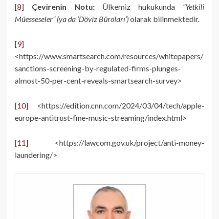
[8]
Çevirenin Notu:
Ülkemiz hukukunda
“Yetkili
Müesseseler” (ya da ‘Döviz Büroları’)
olarak bilinmektedir.
[9]
<https://www.smartsearch.com/resources/whitepapers/
sanctions-screening-by-regulated-firms-plunges-
almost-50-per-cent-reveals-smartsearch-survey>
[10]
<https://edition.cnn.com/2024/03/04/tech/apple-
europe-antitrust-fine-music-streaming/index.html>
[11]
<https://lawcom.gov.uk/project/anti-money-
laundering/>