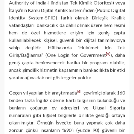
Authority of India-Hindistan Tek Kimlik Otoritesi) veya
İtalya’nın Kamu Dijital Kimlik Sistemi’nden (Public Digital
Identity System-SPID) farklı olarak Birleşik Krallık
vatandaşları, bankacılık da dâhil olmak üzere hem resmi
hem de özel hizmetlere erişim için geniş çapta
kullanılabilecek kişisel, güvenli bir dijital tanımlayıcıya
sahip değildir. Hâlihazırda “Hükümet için Tek
[5]
Giriş/Bağlanma” (One Login for Government
), daha
geniş çapta benimsenecek harika bir program olabilir,
ancak şimdilik hizmetin kapsamının bankacılıkta bir etki
yaratacağına dair net göstergeler yoktur.
[6]
Geçen yıl yapılan bir araştırmada
, çevrimiçi olarak 160
binden fazla İngiliz ödeme kartı bilgisinin bulunduğu ve
bunların çoğunun ev adresleri ve Ulusal Sigorta
numaraları gibi kişisel bilgilerle birlikte geldiği ortaya
çıkarılmıştır. Örneğin İsveç’te bunu yapmak çok daha
zordur, çünkü insanların %90’ı (yüzde 90) güvenli bir