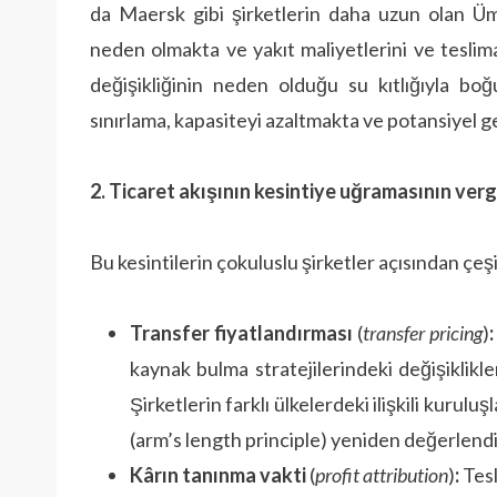
da Maersk gibi şirketlerin daha uzun olan Ü
neden olmakta ve yakıt maliyetlerini ve teslima
değişikliğinin neden olduğu su kıtlığıyla bo
sınırlama, kapasiteyi azaltmakta ve potansiyel 
2. Ticaret akışının kesintiye uğramasının vergi
Bu kesintilerin çokuluslu şirketler açısından çeş
Transfer fiyatlandırması
(
transfer pricing
)
:
kaynak bulma stratejilerindeki değişiklikler
Şirketlerin farklı ülkelerdeki ilişkili kurul
(arm’s length principle) yeniden değerlendi
Kârın tanınma vakti
(
profit attribution
)
:
Tesl