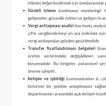
etkisini değerlendirmek için simülasyonlar g
Sürekli izleme
(
continuous monitoring
)
:
Kü
gelişmeler, güvenlik riskleri ve gelişen ticar
Vergi antlaşması analizi
(
tax treaty analysi
çifte vergilendirmeyi en aza indirmek için t
vergi antlaşmaları gözden geçirilmelidir.
Transfer fiyatlandırması belgeleri
(
tran
üretim yerlerindeki değişiklikleri yan
korunmalıdır. Bu belgeler, potansiyel ver
öneme sahiptir.
İletişim ve işbirliği
(
communication & coll
bütünsel bir şekilde anlaşılmasını sağla
departmanları arasındaki açık iletişim teşvik