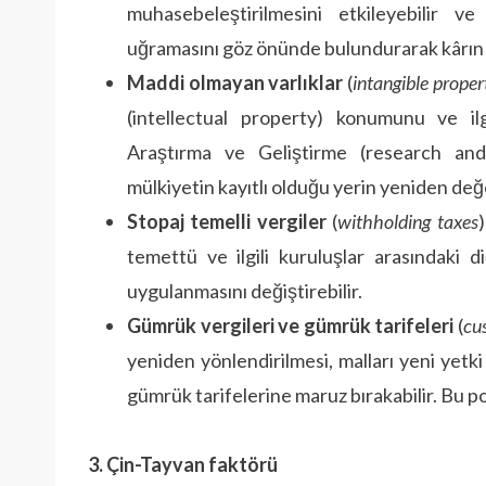
muhasebeleştirilmesini etkileyebilir v
uğramasını göz önünde bulundurarak kârın 
Maddi olmayan varlıklar
(
intangible proper
(intellectual property) konumunu ve ilgi
Araştırma ve Geliştirme (research and
mülkiyetin kayıtlı olduğu yerin yeniden değe
Stopaj temelli vergiler
(
withholding taxes
)
temettü ve ilgili kuruluşlar arasındaki 
uygulanmasını değiştirebilir.
Gümrük vergileri ve gümrük tarifeleri
(
cus
yeniden yönlendirilmesi, malları yeni yetki
gümrük tarifelerine maruz bırakabilir. Bu p
3. Çin-Tayvan faktörü