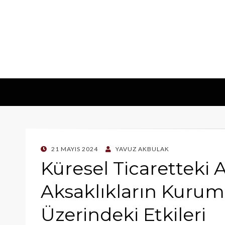
POSTED
21 MAYIS 2024
YAVUZ AKBULAK
ON
Küresel Ticaretteki 
Aksaklıkların Kuruml
Üzerindeki Etkileri