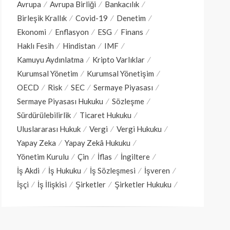
Avrupa
Avrupa Birliği
Bankacılık
Birleşik Krallık
Covid-19
Denetim
Ekonomi
Enflasyon
ESG
Finans
Haklı Fesih
Hindistan
IMF
Kamuyu Aydınlatma
Kripto Varlıklar
Kurumsal Yönetim
Kurumsal Yönetişim
OECD
Risk
SEC
Sermaye Piyasası
Sermaye Piyasası Hukuku
Sözleşme
Sürdürülebilirlik
Ticaret Hukuku
Uluslararası Hukuk
Vergi
Vergi Hukuku
Yapay Zeka
Yapay Zekâ Hukuku
Yönetim Kurulu
Çin
İflas
İngiltere
İş Akdi
İş Hukuku
İş Sözleşmesi
İşveren
İşçi
İş İlişkisi
Şirketler
Şirketler Hukuku