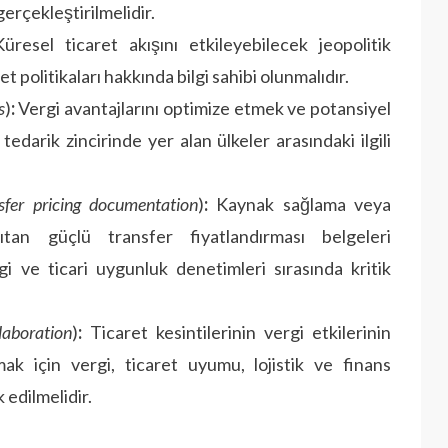
erçekleştirilmelidir.
resel ticaret akışını etkileyebilecek jeopolitik
et politikaları hakkında bilgi sahibi olunmalıdır.
s
)
:
Vergi avantajlarını optimize etmek ve potansiyel
edarik zincirinde yer alan ülkeler arasındaki ilgili
sfer pricing documentation
)
:
Kaynak sağlama veya
sıtan güçlü transfer fiyatlandırması belgeleri
gi ve ticari uygunluk denetimleri sırasında kritik
aboration
)
:
Ticaret kesintilerinin vergi etkilerinin
mak için vergi, ticaret uyumu, lojistik ve finans
 edilmelidir.