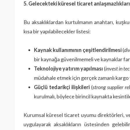
5. Gelecekteki küresel ticaret anlaşmazlıklar
Bu aksaklıklardan kurtulmanın anahtarı, kuşkusu
kısa bir yapılabilecekler listesi:
Kaynak kullanımının çeşitlendirilmesi
(
div
bir kaynağa güvenilmemeli ve kaynaklar fark
Teknolojiye yatırım yapılması
(
invest in t
müdahale etmek için gerçek zamanlı kargo ta
Güçlü tedarikçi ilişkileri
(
strong supplier re
kurulmalı, böylece birincil kaynakta kesinti
Kurumsal küresel ticaret uyumu direktörleri, verg
uygulayarak aksaklıkların üstesinden gelebili