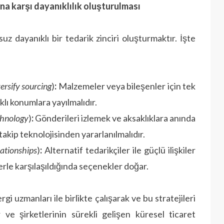
ına karşı dayanıklılık oluşturulması
z dayanıklı bir tedarik zinciri oluşturmaktır. İşte
ersify sourcing
)
:
Malzemeler veya bileşenler için tek
lı konumlara yayılmalıdır.
echnology
)
:
Gönderileri izlemek ve aksaklıklara anında
kip teknolojisinden yararlanılmalıdır.
lationships
)
:
Alternatif tedarikçiler ile güçlü ilişkiler
lerle karşılaşıldığında seçenekler doğar.
i uzmanları ile birlikte çalışarak ve bu stratejileri
r ve şirketlerinin sürekli gelişen küresel ticaret