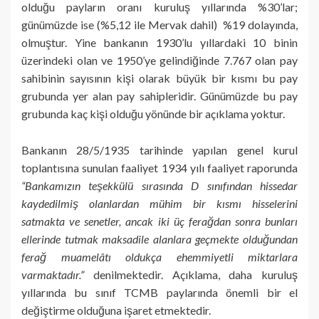
olduğu payların oranı kuruluş yıllarında %30’lar;
günümüzde ise (%5,12 ile Mervak dahil) %19 dolayında,
olmuştur. Yine bankanın 1930’lu yıllardaki 10 binin
üzerindeki olan ve 1950’ye gelindiğinde 7.767 olan pay
sahibinin sayısının kişi olarak büyük bir kısmı bu pay
grubunda yer alan pay sahipleridir. Günümüzde bu pay
grubunda kaç kişi olduğu yönünde bir açıklama yoktur.
Bankanın 28/5/1935 tarihinde yapılan genel kurul
toplantısına sunulan faaliyet 1934 yılı faaliyet raporunda
“Bankamızın teşekkülü sırasında D sınıfından hissedar
kaydedilmiş olanlardan mühim bir kısmı hisselerini
satmakta ve senetler, ancak iki üç ferağdan sonra bunları
ellerinde tutmak maksadile alanlara geçmekte olduğundan
ferağ muamelâtı oldukça ehemmiyetli miktarlara
varmaktadır.”
denilmektedir. Açıklama, daha kuruluş
yıllarında bu sınıf TCMB paylarında önemli bir el
değiştirme olduğuna işaret etmektedir.