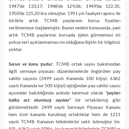
1947’de 133,17; 1948’de 129,06; 1949’da 122,35;
1950’de 125,20 lira olmuştur. 1951 yılı faaliyet raporu ile
birlikte artık TCMB paylarının borsa fiyatları
verilmemeye başlanmıştır. Bunun nedeni konusunda, yani
artık TCMB paylarının borsada işlem görmemesi mi
yoksa veri açıklanmaması mı olduğuna ilişkin bir bilgimiz
yoktur.
Sorun ve konu şudur
: TCMB ortak sayısı bakımından
ilgili sermaye piyasası düzenlemelerde öngörülen pay
sahibi sayısını (2499 sayılı Kanunda 100 kişiyi; 6362
sayılı Kanunda ise 500 kişiyi) aştığından pay sahibi sayısı
açısından bakıldığında aslında tanımsal olarak
“payları
halka arz olunmuş sayılan”
bir ortaklıkmış gibi
görünmektedir. 2499 sayılı Sermaye Piyasası Kanunu
hem özel kanunla kurulmuş ortaklıklar hem de 1211
sayılı TCMB Kanunun hükümlerini saklı tutmuştur (m.
50). 6362 sayılı SPKn., ise kanun hükümlerinin TCMB’ye