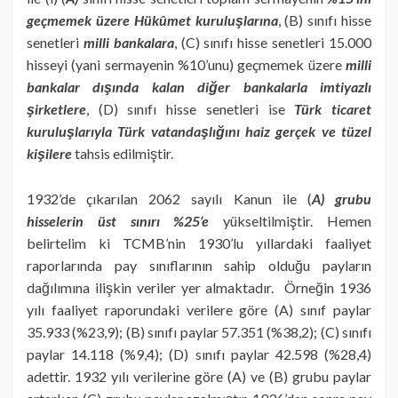
geçmemek üzere Hükûmet kuruluşlarına
, (B) sınıfı hisse
senetleri
milli bankalara
, (C) sınıfı hisse senetleri 15.000
hisseyi (yani sermayenin %10’unu) geçmemek üzere
milli
bankalar dışında kalan diğer bankalarla imtiyazlı
şirketlere
, (D) sınıfı hisse senetleri ise
Türk ticaret
kuruluşlarıyla Türk vatandaşlığını haiz gerçek ve tüzel
kişilere
tahsis edilmiştir.
1932’de çıkarılan 2062 sayılı Kanun ile (
A) grubu
hisselerin üst sınırı %25’e
yükseltilmiştir. Hemen
belirtelim ki TCMB’nin 1930’lu yıllardaki faaliyet
raporlarında pay sınıflarının sahip olduğu payların
dağılımına ilişkin veriler yer almaktadır. Örneğin 1936
yılı faaliyet raporundaki verilere göre (A) sınıf paylar
35.933 (%23,9); (B) sınıfı paylar 57.351 (%38,2); (C) sınıfı
paylar 14.118 (%9,4); (D) sınıfı paylar 42.598 (%28,4)
adettir. 1932 yılı verilerine göre (A) ve (B) grubu paylar