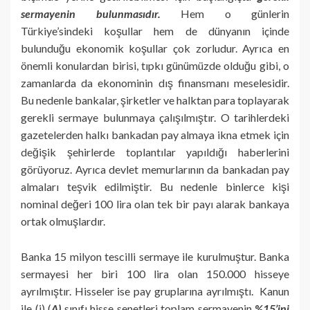
sermayenin bulunmasıdır.
Hem o günlerin
Türkiye’sindeki koşullar hem de dünyanın içinde
bulunduğu ekonomik koşullar çok zorludur. Ayrıca en
önemli konulardan birisi, tıpkı günümüzde olduğu gibi, o
zamanlarda da ekonominin dış finansmanı meselesidir.
Bu nedenle bankalar, şirketler ve halktan para toplayarak
gerekli sermaye bulunmaya çalışılmıştır. O tarihlerdeki
gazetelerden halkı bankadan pay almaya ikna etmek için
değişik şehirlerde toplantılar yapıldığı haberlerini
görüyoruz. Ayrıca devlet memurlarının da bankadan pay
almaları teşvik edilmiştir. Bu nedenle binlerce kişi
nominal değeri 100 lira olan tek bir payı alarak bankaya
ortak olmuşlardır.
Banka 15 milyon tescilli sermaye ile kurulmuştur. Banka
sermayesi her biri 100 lira olan 150.000 hisseye
ayrılmıştır. Hisseler ise pay gruplarına ayrılmıştı. Kanun
ile (i) (
A)
sınıfı hisse senetleri toplam sermayenin
%15’ini