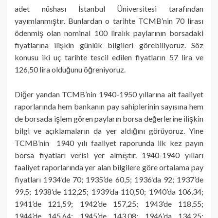
adet nüshası İstanbul Üniversitesi tarafından
yayımlanmıştır. Bunlardan o tarihte TCMB’nin 70 lirası
ödenmiş olan nominal 100 liralık paylarının borsadaki
fiyatlarına ilişkin günlük bilgileri görebiliyoruz. Söz
konusu iki uç tarihte tescil edilen fiyatların 57 lira ve
126,50 lira olduğunu öğreniyoruz.
Diğer yandan TCMB’nin 1940-1950 yıllarına ait faaliyet
raporlarında hem bankanın pay sahiplerinin sayısına hem
de borsada işlem gören payların borsa değerlerine ilişkin
bilgi ve açıklamaların da yer aldığını görüyoruz. Yine
TCMB’nin 1940 yılı faaliyet raporunda ilk kez payın
borsa fiyatları verisi yer almıştır. 1940-1940 yılları
faaliyet raporlarında yer alan bilgilere göre ortalama pay
fiyatları 1934’de 70; 1935’de 60,5; 1936’da 92; 1937’de
99,5; 1938’de 112,25; 1939’da 110,50; 1940’da 106,34;
1941’de 121,59; 1942’de 157,25; 1943’de 118,55;
1944’de 145,64; 1945’de 143,08; 1946’da 134,25;