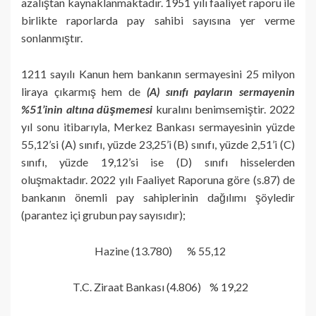
azalıştan kaynaklanmaktadır. 1951 yılı faaliyet raporu ile
birlikte raporlarda pay sahibi sayısına yer verme
sonlanmıştır.
1211 sayılı Kanun hem bankanın sermayesini 25 milyon
liraya çıkarmış hem de
(A) sınıfı payların sermayenin
%51’inin altına düşmemesi
kuralını benimsemiştir. 2022
yıl sonu itibarıyla, Merkez Bankası sermayesinin yüzde
55,12’si (A) sınıfı, yüzde 23,25’i (B) sınıfı, yüzde 2,51’i (C)
sınıfı, yüzde 19,12’si ise (D) sınıfı hisselerden
oluşmaktadır. 2022 yılı Faaliyet Raporuna göre (s.87) de
bankanın önemli pay sahiplerinin dağılımı şöyledir
(parantez içi grubun pay sayısıdır);
Hazine (13.780) % 55,12
T.C. Ziraat Bankası (4.806) % 19,22