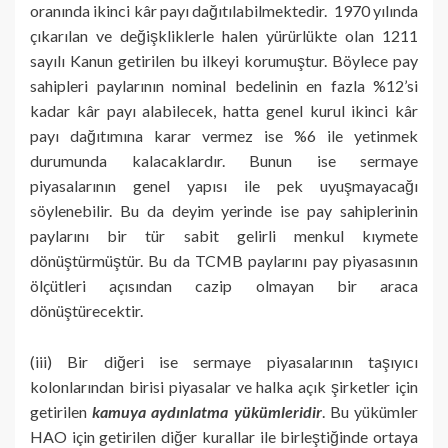
oranında ikinci kâr payı dağıtılabilmektedir. 1970 yılında
çıkarılan ve değişkliklerle halen yürürlükte olan 1211
sayılı Kanun getirilen bu ilkeyi korumuştur. Böylece pay
sahipleri paylarının nominal bedelinin en fazla %12’si
kadar kâr payı alabilecek, hatta genel kurul ikinci kâr
payı dağıtımına karar vermez ise %6 ile yetinmek
durumunda kalacaklardır. Bunun ise sermaye
piyasalarının genel yapısı ile pek uyuşmayacağı
söylenebilir. Bu da deyim yerinde ise pay sahiplerinin
paylarını bir tür sabit gelirli menkul kıymete
dönüştürmüştür. Bu da TCMB paylarını pay piyasasının
ölçütleri açısından cazip olmayan bir araca
dönüştürecektir.
(iii) Bir diğeri ise sermaye piyasalarının taşıyıcı
kolonlarından birisi piyasalar ve halka açık şirketler için
getirilen
kamuya aydınlatma yükümleridir
. Bu yükümler
HAO için getirilen diğer kurallar ile birleştiğinde ortaya