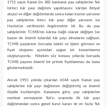
1715 sayılı Kanun (m. 88) bankanın pay sahiplerine %6
birinci kâr payı dağıtımı yapılmasını; kârdan ihtiyat
akçesi ve diğer dağıtımlarda sonra kalan kısmın yarısının
pay sahiplerine ikinci kâr payı diğer yarısının ise
Hazine’ye verilmesini öngörmekte idi. Bu da pay
sahiplerinin TCMB’nin kârına bağlı olarak değişen (ve
bazen de önemli tutarda) kâr payı almalarını sağlıyor,
TCMB paylarının borsada talebi ve işlem görmesi ve
fiyat oluşumu açısından uygun bir konumlanma
oluşturuyordu. Nitekim söz konusu yıllarda borsada
TCMB payının önemli bir primle fiyatlanması da bunu
göstermektedir.
Ancak 1955 yılında çıkarılan 6544 sayılı Kanun pay
sahiplerine kâr payı dağıtımını değiştirmiş ve önemli
ölçüde kısıtlamıştır. Kanununa göre, pay sahiplerine
nominal sermayenin %6’sı oranında ilk kâr payı
dağıtımından sonra genel kurul kararı ile en fazla %6