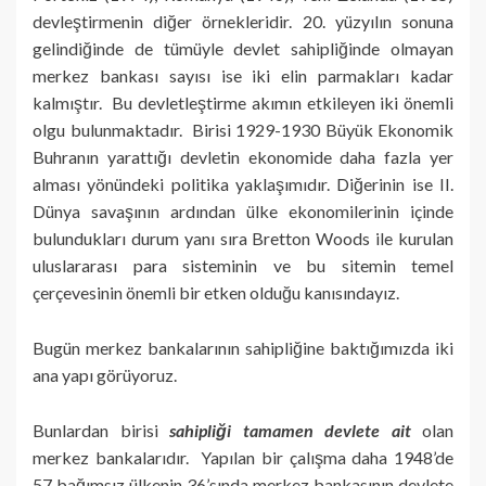
devleştirmenin diğer örnekleridir. 20. yüzyılın sonuna
gelindiğinde de tümüyle devlet sahipliğinde olmayan
merkez bankası sayısı ise iki elin parmakları kadar
kalmıştır. Bu devletleştirme akımın etkileyen iki önemli
olgu bulunmaktadır. Birisi 1929-1930 Büyük Ekonomik
Buhranın yarattığı devletin ekonomide daha fazla yer
alması yönündeki politika yaklaşımıdır. Diğerinin ise II.
Dünya savaşının ardından ülke ekonomilerinin içinde
bulundukları durum yanı sıra Bretton Woods ile kurulan
uluslararası para sisteminin ve bu sitemin temel
çerçevesinin önemli bir etken olduğu kanısındayız.
Bugün merkez bankalarının sahipliğine baktığımızda iki
ana yapı görüyoruz.
Bunlardan birisi
sahipliği tamamen devlete ait
olan
merkez bankalarıdır. Yapılan bir çalışma daha 1948’de
57 bağımsız ülkenin 36’sında merkez bankasının devlete