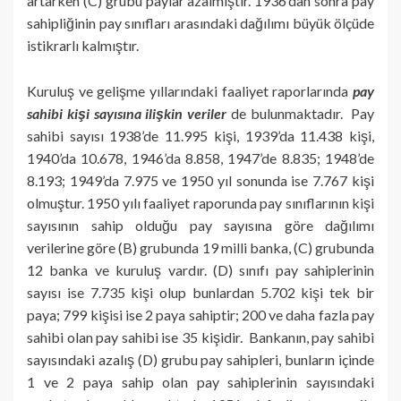
artarken (C) grubu paylar azalmıştır. 1936’dan sonra pay
sahipliğinin pay sınıfları arasındaki dağılımı büyük ölçüde
istikrarlı kalmıştır.
Kuruluş ve gelişme yıllarındaki faaliyet raporlarında
pay
sahibi kişi sayısına ilişkin veriler
de bulunmaktadır. Pay
sahibi sayısı 1938’de 11.995 kişi, 1939’da 11.438 kişi,
1940’da 10.678, 1946’da 8.858, 1947’de 8.835; 1948’de
8.193; 1949’da 7.975 ve 1950 yıl sonunda ise 7.767 kişi
olmuştur. 1950 yılı faaliyet raporunda pay sınıflarının kişi
sayısının sahip olduğu pay sayısına göre dağılımı
verilerine göre (B) grubunda 19 milli banka, (C) grubunda
12 banka ve kuruluş vardır. (D) sınıfı pay sahiplerinin
sayısı ise 7.735 kişi olup bunlardan 5.702 kişi tek bir
paya; 799 kişisi ise 2 paya sahiptir; 200 ve daha fazla pay
sahibi olan pay sahibi ise 35 kişidir. Bankanın, pay sahibi
sayısındaki azalış (D) grubu pay sahipleri, bunların içinde
1 ve 2 paya sahip olan pay sahiplerinin sayısındaki