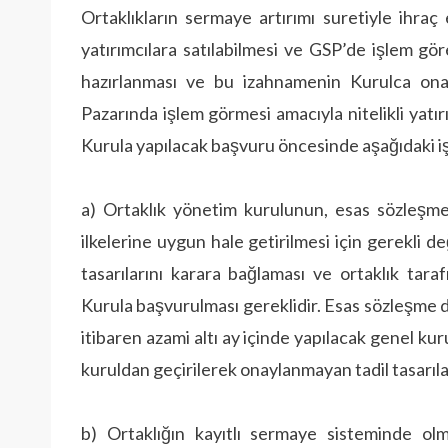
Ortaklıkların sermaye artırımı suretiyle ihraç 
yatırımcılara satılabilmesi ve GSP’de işlem gö
hazırlanması ve bu izahnamenin Kurulca onay
Pazarında işlem görmesi amacıyla nitelikli yatır
Kurula yapılacak başvuru öncesinde aşağıdaki işl
a) Ortaklık yönetim kurulunun, esas sözleş
ilkelerine uygun hale getirilmesi için gerekli d
tasarılarını karara bağlaması ve ortaklık tara
Kurula başvurulması gereklidir. Esas sözleşme d
itibaren azami altı ay içinde yapılacak genel kur
kuruldan geçirilerek onaylanmayan tadil tasarıları 
b) Ortaklığın kayıtlı sermaye sisteminde o