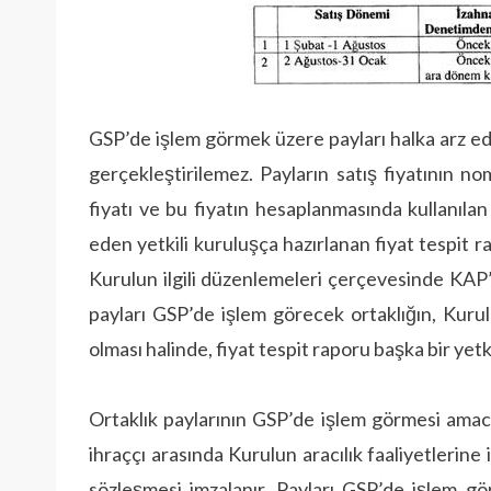
GSP’de işlem görmek üzere payları halka arz edi
gerçekleştirilemez. Payların satış fiyatının 
fiyatı ve bu fiyatın hesaplanmasında kullanılan 
eden yetkili kuruluşça hazırlanan fiyat tespit r
Kurulun ilgili düzenlemeleri çerçevesinde KAP’ta
payları GSP’de işlem görecek ortaklığın, Kurulu
olması halinde, fiyat tespit raporu başka bir yetk
Ortaklık paylarının GSP’de işlem görmesi amacı
ihraççı arasında Kurulun aracılık faaliyetlerine
sözleşmesi imzalanır. Payları GSP’de işlem göre