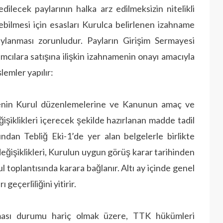
edilecek paylarının halka arz edilmeksizin nitelikli
rebilmesi için esasları Kurulca belirlenen izahname
lanması zorunludur. Payların Girişim Sermayesi
ımcılara satışına ilişkin izahnamenin onayı amacıyla
emler yapılır:
menin Kurul düzenlemelerine ve Kanunun amaç ve
eğişiklikleri içerecek şekilde hazırlanan madde tadil
fından Tebliğ Eki-1’de yer alan belgelerle birlikte
eğişiklikleri, Kurulun uygun görüş karar tarihinden
ul toplantısında karara bağlanır. Altı ay içinde genel
geçerliliğini yitirir.
lması durumu hariç olmak üzere, TTK hükümleri