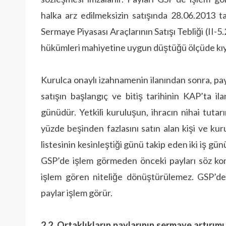
halka arz edilmeksizin satışında 28.06.2013 t
Sermaye Piyasası Araçlarının Satışı Tebliği (II-5.2)
hükümleri mahiyetine uygun düştüğü ölçüde kıy
Kurulca onaylı izahnamenin ilanından sonra, pay
satışın başlangıç ve bitiş tarihinin KAP’ta ila
günüdür. Yetkili kuruluşun, ihracın nihai tutarı
yüzde beşinden fazlasını satın alan kişi ve kuru
listesinin kesinleştiği günü takip eden iki iş gü
GSP’de işlem görmeden önceki payları söz kon
işlem gören niteliğe dönüştürülemez. GSP’de 
paylar işlem görür.
2.2. Ortaklıkların paylarının sermaye artırım