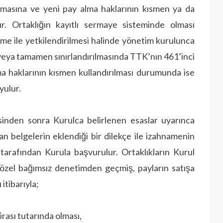
lmasına ve yeni pay alma haklarının kısmen ya da
nır. Ortaklığın kayıtlı sermaye sisteminde olması
me ile yetkilendirilmesi halinde yönetim kurulunca
n veya tamamen sınırlandırılmasında TTK’nın 461’inci
lma haklarının kısmen kullandırılması durumunda ise
yulur.
mesinden sonra Kurulca belirlenen esaslar uyarınca
an belgelerin eklendiği bir dilekçe ile izahnamenin
 tarafından Kurula başvurulur. Ortaklıkların Kurul
özel bağımsız denetimden geçmiş, payların satışa
 itibarıyla;
irası tutarında olması,