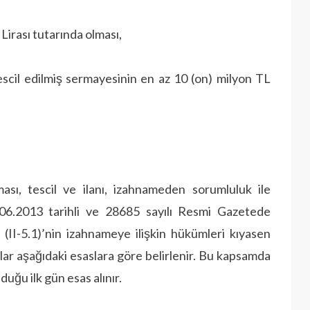
 Lirası tutarında olması,
escil edilmiş sermayesinin en az 10 (on) milyon TL
sı, tescil ve ilanı, izahnameden sorumluluk ile
.06.2013 tarihli ve 28685 sayılı Resmi Gazetede
(II-5.1)’nin izahnameye ilişkin hükümleri kıyasen
lar aşağıdaki esaslara göre belirlenir. Bu kapsamda
uğu ilk gün esas alınır.