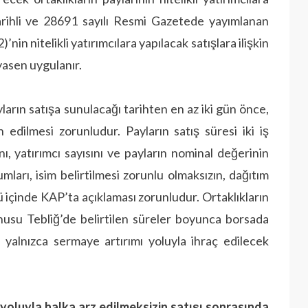
arihli ve 28691 sayılı Resmi Gazetede yayımlanan
’nin nitelikli yatırımcılara yapılacak satışlara ilişkin
asen uygulanır.
ların satışa sunulacağı tarihten en az iki gün önce,
n edilmesi zorunludur. Payların satış süresi iki iş
nı, yatırımcı sayısını ve payların nominal değerinin
mları, isim belirtilmesi zorunlu olmaksızın, dağıtım
nü içinde KAP’ta açıklaması zorunludur. Ortaklıkların
usu Tebliğ’de belirtilen süreler boyunca borsada
yalnızca sermaye artırımı yoluyla ihraç edilecek
ı yoluyla halka arz edilmeksizin satışı sonrasında