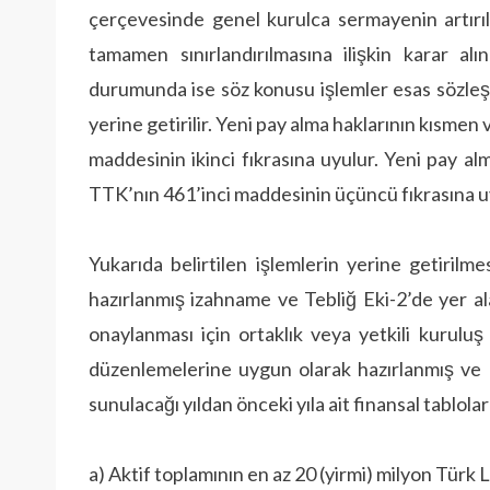
çerçevesinde genel kurulca sermayenin artırı
tamamen sınırlandırılmasına ilişkin karar alı
durumunda ise söz konusu işlemler esas sözleş
yerine getirilir. Yeni pay alma haklarının kısme
maddesinin ikinci fıkrasına uyulur. Yeni pay a
TTK’nın 461’inci maddesinin üçüncü fıkrasına u
Yukarıda belirtilen işlemlerin yerine getiril
hazırlanmış izahname ve Tebliğ Eki-2’de yer al
onaylanması için ortaklık veya yetkili kuruluş
düzenlemelerine uygun olarak hazırlanmış ve 
sunulacağı yıldan önceki yıla ait finansal tabloları
a) Aktif toplamının en az 20 (yirmi) milyon Türk L