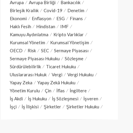
Avrupa
Avrupa Birliği
Bankacılık
Birleşik Krallık
Covid-19
Denetim
Ekonomi
Enflasyon
ESG
Finans
Haklı Fesih
Hindistan
IMF
Kamuyu Aydınlatma
Kripto Varlıklar
Kurumsal Yönetim
Kurumsal Yönetişim
OECD
Risk
SEC
Sermaye Piyasası
Sermaye Piyasası Hukuku
Sözleşme
Sürdürülebilirlik
Ticaret Hukuku
Uluslararası Hukuk
Vergi
Vergi Hukuku
Yapay Zeka
Yapay Zekâ Hukuku
Yönetim Kurulu
Çin
İflas
İngiltere
İş Akdi
İş Hukuku
İş Sözleşmesi
İşveren
İşçi
İş İlişkisi
Şirketler
Şirketler Hukuku