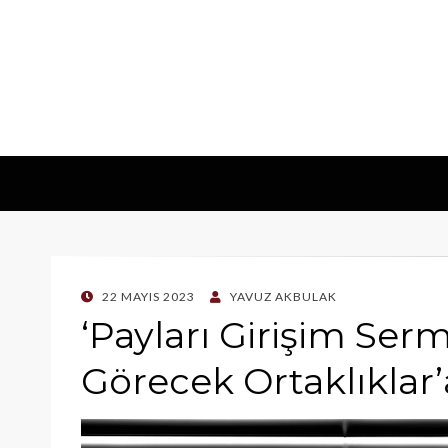
POSTED
22 MAYIS 2023
YAVUZ AKBULAK
ON
‘Payları Girişim Ser
Görecek Ortaklıklar’a