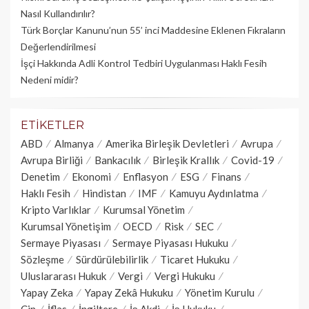
Nasıl Kullandırılır?
Türk Borçlar Kanunu’nun 55’ inci Maddesine Eklenen Fıkraların
Değerlendirilmesi
İşçi Hakkında Adli Kontrol Tedbiri Uygulanması Haklı Fesih
Nedeni midir?
ETIKETLER
ABD
Almanya
Amerika Birleşik Devletleri
Avrupa
Avrupa Birliği
Bankacılık
Birleşik Krallık
Covid-19
Denetim
Ekonomi
Enflasyon
ESG
Finans
Haklı Fesih
Hindistan
IMF
Kamuyu Aydınlatma
Kripto Varlıklar
Kurumsal Yönetim
Kurumsal Yönetişim
OECD
Risk
SEC
Sermaye Piyasası
Sermaye Piyasası Hukuku
Sözleşme
Sürdürülebilirlik
Ticaret Hukuku
Uluslararası Hukuk
Vergi
Vergi Hukuku
Yapay Zeka
Yapay Zekâ Hukuku
Yönetim Kurulu
Çin
İflas
İngiltere
İş Akdi
İş Hukuku