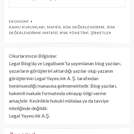
EKONOMI
KAMU KURUMLARI
,
MATRIS
,
RISK DEĞERLENDIRME
,
RISK
DEĞERLENDIRME MATRISI
,
RISK YÖNETIMI
,
ŞIRKETLER
Okurlarımızın Bilgisine:
Legal Blog’da ve Legalbank'ta yayımlanan blog yazıları,
yazarların görüşlerini aktardığı yazılar olup yazanın
görüşlerinin Legal Yayıncılık A. Ş. tarafından
benimsendiği manasına gelmemektedir. Blog yazıları,
hakemli makale formatında olmayıp bilgi verme
amaçlıdır. Kesinlikle hukuki mütalaa ya da tavsiye
niteliğinde değildir.
Legal Yayıncılık A.Ş.