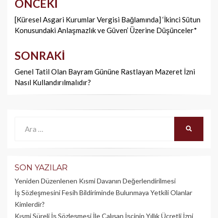
ÖNCEKI
Yazı
dolaşımı
[Küresel Asgari Kurumlar Vergisi Bağlamında] ‘İkinci Sütun
Konusundaki Anlaşmazlık ve Güven’ Üzerine Düşünceler*
SONRAKI
Genel Tatil Olan Bayram Gününe Rastlayan Mazeret İzni
Nasıl Kullandırılmalıdır?
Ara:
ARA
SON YAZILAR
Yeniden Düzenlenen Kısmi Davanın Değerlendirilmesi
İş Sözleşmesini Fesih Bildiriminde Bulunmaya Yetkili Olanlar
Kimlerdir?
Kısmi Süreli İş Sözleşmesi İle Çalışan İşçinin Yıllık Üc­retli İzni