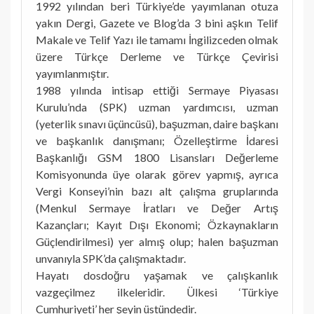
1992 yılından beri Türkiye’de yayımlanan otuza
yakın Dergi, Gazete ve Blog’da 3 bini aşkın Telif
Makale ve Telif Yazı ile tamamı İngilizceden olmak
üzere Türkçe Derleme ve Türkçe Çevirisi
yayımlanmıştır.
1988 yılında intisap ettiği Sermaye Piyasası
Kurulu’nda (SPK) uzman yardımcısı, uzman
(yeterlik sınavı üçüncüsü), başuzman, daire başkanı
ve başkanlık danışmanı; Özelleştirme İdaresi
Başkanlığı GSM 1800 Lisansları Değerleme
Komisyonunda üye olarak görev yapmış, ayrıca
Vergi Konseyi’nin bazı alt çalışma gruplarında
(Menkul Sermaye İratları ve Değer Artış
Kazançları; Kayıt Dışı Ekonomi; Özkaynakların
Güçlendirilmesi) yer almış olup; halen başuzman
unvanıyla SPK’da çalışmaktadır.
Hayatı dosdoğru yaşamak ve çalışkanlık
vazgeçilmez ilkeleridir. Ülkesi ‘Türkiye
Cumhuriyeti’ her şeyin üstündedir.