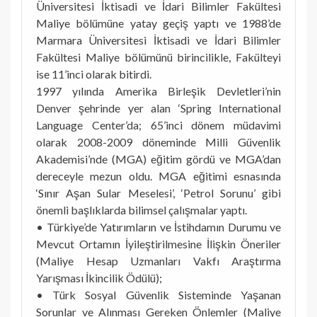
Üniversitesi İktisadi ve İdari Bilimler Fakültesi
Maliye bölümüne yatay geçiş yaptı ve 1988’de
Marmara Üniversitesi İktisadi ve İdari Bilimler
Fakültesi Maliye bölümünü birincilikle, Fakülteyi
ise 11’inci olarak bitirdi.
1997 yılında Amerika Birleşik Devletleri’nin
Denver şehrinde yer alan ‘Spring International
Language Center’da; 65’inci dönem müdavimi
olarak 2008-2009 döneminde Milli Güvenlik
Akademisi’nde (MGA) eğitim gördü ve MGA’dan
dereceyle mezun oldu. MGA eğitimi esnasında
‘Sınır Aşan Sular Meselesi’, ‘Petrol Sorunu’ gibi
önemli başlıklarda bilimsel çalışmalar yaptı.
• Türkiye’de Yatırımların ve İstihdamın Durumu ve
Mevcut Ortamın İyileştirilmesine İlişkin Öneriler
(Maliye Hesap Uzmanları Vakfı Araştırma
Yarışması İkincilik Ödülü);
• Türk Sosyal Güvenlik Sisteminde Yaşanan
Sorunlar ve Alınması Gereken Önlemler (Maliye