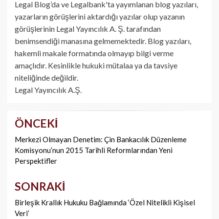
Legal Blog’da ve Legalbank'ta yayımlanan blog yazıları,
yazarların görüşlerini aktardığı yazılar olup yazanın
görüşlerinin Legal Yayıncılık A. Ş. tarafından
benimsendiği manasına gelmemektedir. Blog yazıları,
hakemli makale formatında olmayıp bilgi verme
amaçlıdır. Kesinlikle hukuki mütalaa ya da tavsiye
niteliğinde değildir.
Legal Yayıncılık A.Ş.
ÖNCEKI
Yazı
dolaşımı
Merkezi Olmayan Denetim: Çin Bankacılık Düzenleme
Komisyonu’nun 2015 Tarihli Reformlarından Yeni
Perspektifler
SONRAKI
Birleşik Krallık Hukuku Bağlamında ‘Özel Nitelikli Kişisel
Veri’