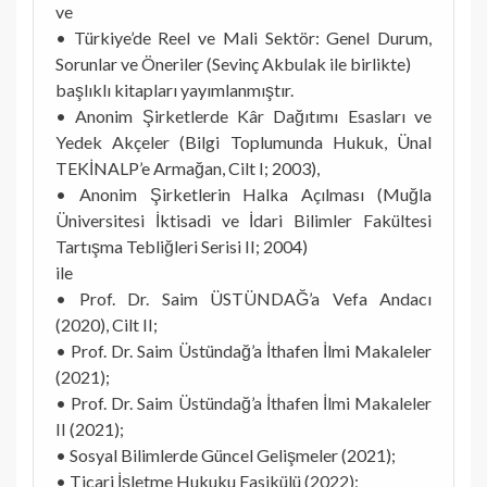
ve
• Türkiye’de Reel ve Mali Sektör: Genel Durum,
Sorunlar ve Öneriler (Sevinç Akbulak ile birlikte)
başlıklı kitapları yayımlanmıştır.
• Anonim Şirketlerde Kâr Dağıtımı Esasları ve
Yedek Akçeler (Bilgi Toplumunda Hukuk, Ünal
TEKİNALP’e Armağan, Cilt I; 2003),
• Anonim Şirketlerin Halka Açılması (Muğla
Üniversitesi İktisadi ve İdari Bilimler Fakültesi
Tartışma Tebliğleri Serisi II; 2004)
ile
• Prof. Dr. Saim ÜSTÜNDAĞ’a Vefa Andacı
(2020), Cilt II;
• Prof. Dr. Saim Üstündağ’a İthafen İlmi Makaleler
(2021);
• Prof. Dr. Saim Üstündağ’a İthafen İlmi Makaleler
II (2021);
• Sosyal Bilimlerde Güncel Gelişmeler (2021);
• Ticari İşletme Hukuku Fasikülü (2022);