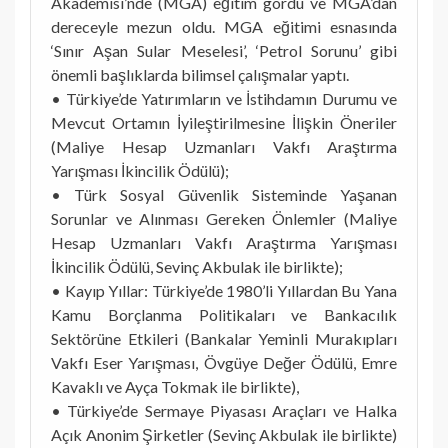
Akademisi’nde (MGA) eğitim gördü ve MGA’dan
dereceyle mezun oldu. MGA eğitimi esnasında
‘Sınır Aşan Sular Meselesi’, ‘Petrol Sorunu’ gibi
önemli başlıklarda bilimsel çalışmalar yaptı.
• Türkiye’de Yatırımların ve İstihdamın Durumu ve
Mevcut Ortamın İyileştirilmesine İlişkin Öneriler
(Maliye Hesap Uzmanları Vakfı Araştırma
Yarışması İkincilik Ödülü);
• Türk Sosyal Güvenlik Sisteminde Yaşanan
Sorunlar ve Alınması Gereken Önlemler (Maliye
Hesap Uzmanları Vakfı Araştırma Yarışması
İkincilik Ödülü, Sevinç Akbulak ile birlikte);
• Kayıp Yıllar: Türkiye’de 1980’li Yıllardan Bu Yana
Kamu Borçlanma Politikaları ve Bankacılık
Sektörüne Etkileri (Bankalar Yeminli Murakıpları
Vakfı Eser Yarışması, Övgüye Değer Ödülü, Emre
Kavaklı ve Ayça Tokmak ile birlikte),
• Türkiye’de Sermaye Piyasası Araçları ve Halka
Açık Anonim Şirketler (Sevinç Akbulak ile birlikte)