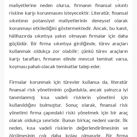
maliyetlerine neden olursa, firmanın finansal sıkıntı
riskine karşı korunmasını isteyecektir. Literatür, finansal
sıkıntının potansiyel maliyetlerinin deneysel olarak
korunmayı etkilediğini göstermektedir. Ancak, bu kanıt,
hâlihazırda sıkıntıya yakın olmayan firmalar için daha
güçlüdür. Bir firma sıkıntıya girdiğinde, türev araçları
kullanmak oldukça zor olabilir; çünkü türev araçların
karşı tarafları, firmanın elinde mevcut teminat varsa,
koyması pahalı olacak teminatlar talep eder.
Firmalar korunmak için türevler kullansa da, literatür
finansal risk yönetiminin çoğunlukla, ancak yalnızca iyi
tanımlanmış kısa vadeli risklerin yönetimi için
kullanıldığını bulmuştur. Sonuç olarak, finansal risk
yönetimi firma çapındaki riski yönetmek için bir araç
olarak oldukça sınırlıdır. Bunun birkaç nedeni vardır. İlk
neden, kısa vadeli risklerin değerlendirilmesinin ve
ölçülmesinin çok daha kolay olmasıdır. Bir firma