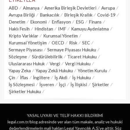
ETIKETLER
ABD
Almanya
Amerika Birleşik Devletleri
Avrupa
Avrupa Birliği
Bankacılık
Birleşik Krallık
Covid-19
Denetim
Ekonomi
Enflasyon
ESG
Finans
Haklı Fesih
Hindistan
IMF
Kamuyu Aydınlatma
Kripto Varlıklar
Kurumsal Yönetim
Kurumsal Yönetişim
OECD
Risk
SEC
Sermaye Piyasası
Sermaye Piyasası Hukuku
Sözleşme
Sürdürülebilirlik
Ticaret Hukuku
Uluslararası Hukuk
Vergi
Vergi Hukuku
Yapay Zeka
Yapay Zekâ Hukuku
Yönetim Kurulu
Çin
İflas
İngiltere
İş Akdi
İş Hukuku
İş Sözleşmesi
İşveren
İşçi
İş İlişkisi
Şirketler
Şirketler Hukuku
YASAL UYARI VE TELİF HAKKI BİLDİRİMİ
legal.com.tr/blog adresinde yer alan tüm makale, analiz ve hukuki
değerlendirmelerin mali hakları Legal Yayıncılık A.Ş.’ye aittir. Söz