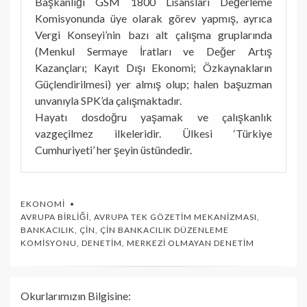
Başkanlığı GSM 1800 Lisansları Değerleme
Komisyonunda üye olarak görev yapmış, ayrıca
Vergi Konseyi’nin bazı alt çalışma gruplarında
(Menkul Sermaye İratları ve Değer Artış
Kazançları; Kayıt Dışı Ekonomi; Özkaynakların
Güçlendirilmesi) yer almış olup; halen başuzman
unvanıyla SPK’da çalışmaktadır.
Hayatı dosdoğru yaşamak ve çalışkanlık
vazgeçilmez ilkeleridir. Ülkesi ‘Türkiye
Cumhuriyeti’ her şeyin üstündedir.
EKONOMI
AVRUPA BIRLIĞI
,
AVRUPA TEK GÖZETIM MEKANIZMASI
,
BANKACILIK
,
ÇIN
,
ÇIN BANKACILIK DÜZENLEME
KOMISYONU
,
DENETIM
,
MERKEZI OLMAYAN DENETIM
Okurlarımızın Bilgisine: