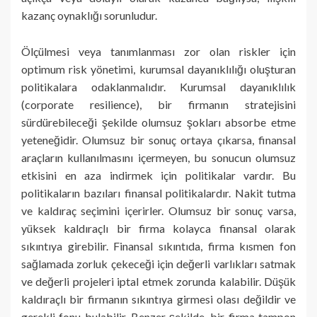
kazanç oynaklığı sorunludur.
Ölçülmesi veya tanımlanması zor olan riskler için
optimum risk yönetimi, kurumsal dayanıklılığı oluşturan
politikalara odaklanmalıdır. Kurumsal dayanıklılık
(corporate resilience), bir firmanın stratejisini
sürdürebileceği şekilde olumsuz şokları absorbe etme
yeteneğidir. Olumsuz bir sonuç ortaya çıkarsa, finansal
araçların kullanılmasını içermeyen, bu sonucun olumsuz
etkisini en aza indirmek için politikalar vardır. Bu
politikaların bazıları finansal politikalardır. Nakit tutma
ve kaldıraç seçimini içerirler. Olumsuz bir sonuç varsa,
yüksek kaldıraçlı bir firma kolayca finansal olarak
sıkıntıya girebilir. Finansal sıkıntıda, firma kısmen fon
sağlamada zorluk çekeceği için değerli varlıkları satmak
ve değerli projeleri iptal etmek zorunda kalabilir. Düşük
kaldıraçlı bir firmanın sıkıntıya girmesi olası değildir ve
gerekli fonu bulabilir. Benzer şekilde, bir firma tampon