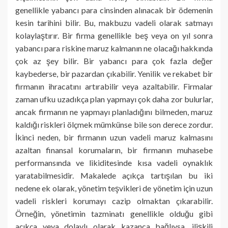
genellikle yabancı para cinsinden alınacak bir ödemenin
kesin tarihini bilir. Bu, makbuzu vadeli olarak satmayı
kolaylaştırır. Bir firma genellikle beş veya on yıl sonra
yabancı para riskine maruz kalmanın ne olacağı hakkında
çok az şey bilir. Bir yabancı para çok fazla değer
kaybederse, bir pazardan çıkabilir. Yenilik ve rekabet bir
firmanın ihracatını artırabilir veya azaltabilir. Firmalar
zaman ufku uzadıkça plan yapmayı çok daha zor bulurlar,
ancak firmanın ne yapmayı planladığını bilmeden, maruz
kaldığı riskleri ölçmek mümkünse bile son derece zordur.
İkinci neden, bir firmanın uzun vadeli maruz kalmasını
azaltan finansal korumaların, bir firmanın muhasebe
performansında ve likiditesinde kısa vadeli oynaklık
yaratabilmesidir. Makalede açıkça tartışılan bu iki
nedene ek olarak, yönetim teşvikleri de yönetim için uzun
vadeli riskleri korumayı cazip olmaktan çıkarabilir.
Örneğin, yönetimin tazminatı genellikle olduğu gibi
açıkça veya dolaylı olarak kazanca bağlıysa, ilişkili