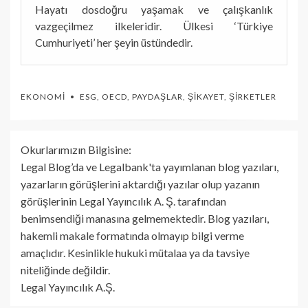
Hayatı dosdoğru yaşamak ve çalışkanlık
vazgeçilmez ilkeleridir. Ülkesi ‘Türkiye
Cumhuriyeti’ her şeyin üstündedir.
EKONOMI
ESG
,
OECD
,
PAYDAŞLAR
,
ŞIKAYET
,
ŞIRKETLER
Okurlarımızın Bilgisine:
Legal Blog’da ve Legalbank'ta yayımlanan blog yazıları,
yazarların görüşlerini aktardığı yazılar olup yazanın
görüşlerinin Legal Yayıncılık A. Ş. tarafından
benimsendiği manasına gelmemektedir. Blog yazıları,
hakemli makale formatında olmayıp bilgi verme
amaçlıdır. Kesinlikle hukuki mütalaa ya da tavsiye
niteliğinde değildir.
Legal Yayıncılık A.Ş.