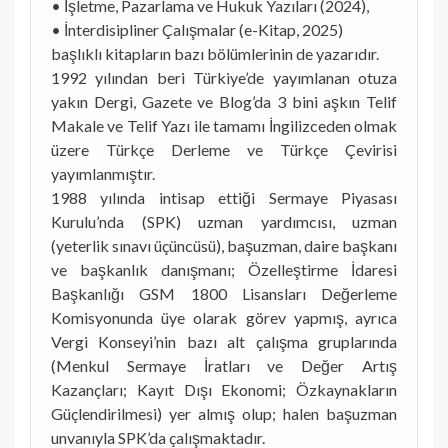
• İşletme, Pazarlama ve Hukuk Yazıları (2024),
• İnterdisipliner Çalışmalar (e-Kitap, 2025)
başlıklı kitapların bazı bölümlerinin de yazarıdır.
1992 yılından beri Türkiye’de yayımlanan otuza
yakın Dergi, Gazete ve Blog’da 3 bini aşkın Telif
Makale ve Telif Yazı ile tamamı İngilizceden olmak
üzere Türkçe Derleme ve Türkçe Çevirisi
yayımlanmıştır.
1988 yılında intisap ettiği Sermaye Piyasası
Kurulu’nda (SPK) uzman yardımcısı, uzman
(yeterlik sınavı üçüncüsü), başuzman, daire başkanı
ve başkanlık danışmanı; Özelleştirme İdaresi
Başkanlığı GSM 1800 Lisansları Değerleme
Komisyonunda üye olarak görev yapmış, ayrıca
Vergi Konseyi’nin bazı alt çalışma gruplarında
(Menkul Sermaye İratları ve Değer Artış
Kazançları; Kayıt Dışı Ekonomi; Özkaynakların
Güçlendirilmesi) yer almış olup; halen başuzman
unvanıyla SPK’da çalışmaktadır.