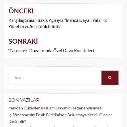
ÖNCEKI
Yazı
dolaşımı
Karşılaştırmalı Bakış Açısıyla “İnanca Dayalı Yatırım,
Yönetim ve Sürdürülebilirlik”
SONRAKI
‘Caremark’ Davalarında Özel Dava Komiteleri
Ara:
ARA
SON YAZILAR
Yeniden Düzenlenen Kısmi Davanın Değerlendirilmesi
İş Sözleşmesini Fesih Bildiriminde Bulunmaya Yetkili Olanlar
Kimlerdir?