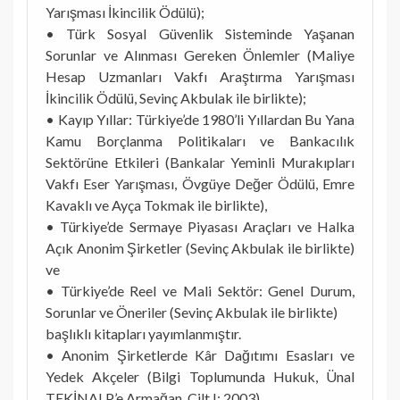
Yarışması İkincilik Ödülü);
• Türk Sosyal Güvenlik Sisteminde Yaşanan
Sorunlar ve Alınması Gereken Önlemler (Maliye
Hesap Uzmanları Vakfı Araştırma Yarışması
İkincilik Ödülü, Sevinç Akbulak ile birlikte);
• Kayıp Yıllar: Türkiye’de 1980’li Yıllardan Bu Yana
Kamu Borçlanma Politikaları ve Bankacılık
Sektörüne Etkileri (Bankalar Yeminli Murakıpları
Vakfı Eser Yarışması, Övgüye Değer Ödülü, Emre
Kavaklı ve Ayça Tokmak ile birlikte),
• Türkiye’de Sermaye Piyasası Araçları ve Halka
Açık Anonim Şirketler (Sevinç Akbulak ile birlikte)
ve
• Türkiye’de Reel ve Mali Sektör: Genel Durum,
Sorunlar ve Öneriler (Sevinç Akbulak ile birlikte)
başlıklı kitapları yayımlanmıştır.
• Anonim Şirketlerde Kâr Dağıtımı Esasları ve
Yedek Akçeler (Bilgi Toplumunda Hukuk, Ünal
TEKİNALP’e Armağan, Cilt I; 2003),