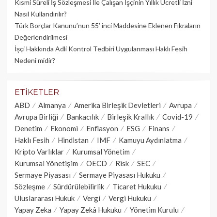
Kısmi Süreli İş Sözleşmesi İle Çalışan İşçinin Yıllık Üc­retli İzni
Nasıl Kullandırılır?
Türk Borçlar Kanunu’nun 55’ inci Maddesine Eklenen Fıkraların
Değerlendirilmesi
İşçi Hakkında Adli Kontrol Tedbiri Uygulanması Haklı Fesih
Nedeni midir?
ETIKETLER
ABD
Almanya
Amerika Birleşik Devletleri
Avrupa
Avrupa Birliği
Bankacılık
Birleşik Krallık
Covid-19
Denetim
Ekonomi
Enflasyon
ESG
Finans
Haklı Fesih
Hindistan
IMF
Kamuyu Aydınlatma
Kripto Varlıklar
Kurumsal Yönetim
Kurumsal Yönetişim
OECD
Risk
SEC
Sermaye Piyasası
Sermaye Piyasası Hukuku
Sözleşme
Sürdürülebilirlik
Ticaret Hukuku
Uluslararası Hukuk
Vergi
Vergi Hukuku
Yapay Zeka
Yapay Zekâ Hukuku
Yönetim Kurulu