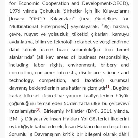
for Economic Cooperation and Development-OECD),
1976 yılında Çokuluslu Şirketler İçin İlk Kılavuzlarını
[kısaca “OECD Kılavuzları” (first Guidelines for
Multinational Enterprises)] yayınlayarak, “işçi hakları,
çevre, rüşvet ve yolsuzluk, tüketici çıkarları, kamuyu
aydınlatma, bilim ve teknoloji, rekabet ve vergilendirme
dâhil olmak üzere ticari sorumluluğun tüm temel
alanlarında” (all key areas of business responsibility,
including, labor rights, environment, bribery and
corruption, consumer interests, disclosure, science and
technology, competition, and taxation) kurumsal
[1]
davranış beklentilerinin ana hatlarını çizmiştir
. Bugüne
kadar küresel ticaret ve yatırım faaliyetlerinin büyük
çoğunluğunu temsil eden 50’den fazla ülke bu çerçeveyi
[2]
imzalamıştır
. Birleşmiş Milletler (BM), 2011 yılında,
BM İş Dünyası ve İnsan Hakları Yol Gösterici İlkelerini
oybirliğiyle kabul ederek, İnsan Hakları durum tespitinin
Sorumlu İş Davranışının kritik bir bileşeni olarak dâhil