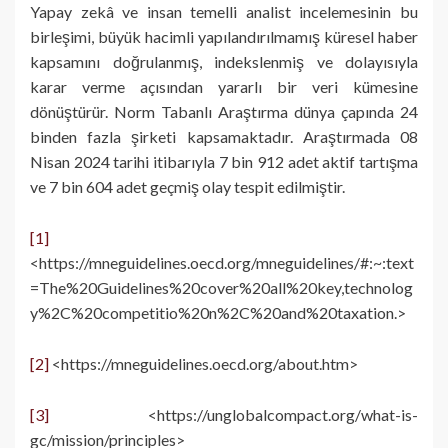
Yapay zekâ ve insan temelli analist incelemesinin bu
birleşimi, büyük hacimli yapılandırılmamış küresel haber
kapsamını doğrulanmış, indekslenmiş ve dolayısıyla
karar verme açısından yararlı bir veri kümesine
dönüştürür. Norm Tabanlı Araştırma dünya çapında 24
binden fazla şirketi kapsamaktadır. Araştırmada 08
Nisan 2024 tarihi itibarıyla 7 bin 912 adet aktif tartışma
ve 7 bin 604 adet geçmiş olay tespit edilmiştir.
[1]
<https://mneguidelines.oecd.org/mneguidelines/#:~:text
=The%20Guidelines%20cover%20all%20key,technolog
y%2C%20competitio%20n%2C%20and%20taxation.>
[2]
<https://mneguidelines.oecd.org/about.htm>
[3]
<https://unglobalcompact.org/what-is-
gc/mission/principles>