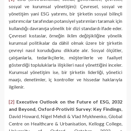
sosyal ve kurumsal yönetişim): Çevresel, sosyal ve
yönetişim yani ESG yatırımı, bir şirketin sosyal bilinçli
yatırımcılar tarafından potansiyel yatırımları taramak için
kullandığı davranışa yönelik bir dizi standardı ifade eder.
Çevresel kıstaslar, örneğin iklim değişikliğine yönelik
kurumsal politikalar da dâhil olmak üzere bir şirketin
çevreyi nasıl koruduğunu dikkate alır. Sosyal ölçütler,
çalışanlarla, tedarikçilerle, müşterilerle ve faaliyet
gösterdiği topluluklarla ilişkileri nasıl yönettiğini inceler.
Kurumsal yönetişim ise, bir şirketin liderliği, yönetici
maaşı, denetimler, iç kontroller ve hissedar haklarıyla
ilgilenir.
[2]
Executive Outlook on the Future of ESG, 2032
and Beyond, Oxford-Protiviti Survey: Key Findings
,
David Howard, Nigel Mehdi & Vlad Mykhnenko, Global
Centre on Healthcare & Urbanisation, Kellogg College,
University of Oxford, October 2022, <