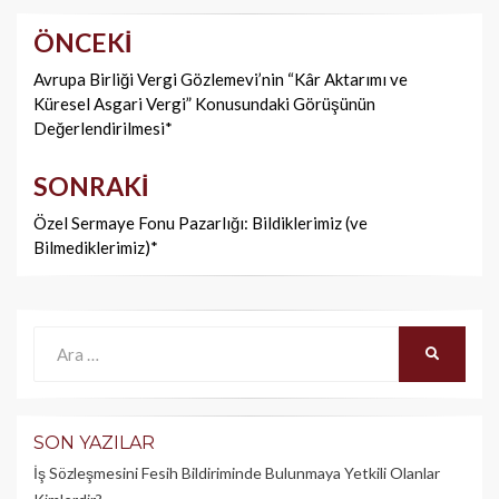
ÖNCEKI
Yazı
dolaşımı
Avrupa Birliği Vergi Gözlemevi’nin “Kâr Aktarımı ve
Küresel Asgari Vergi” Konusundaki Görüşünün
Değerlendirilmesi*
SONRAKI
Özel Sermaye Fonu Pazarlığı: Bildiklerimiz (ve
Bilmediklerimiz)*
Ara:
ARA
SON YAZILAR
İş Sözleşmesini Fesih Bildiriminde Bulunmaya Yetkili Olanlar