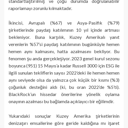
standartlaştırılmış ve çoğu durumda doğrulanabilir
raporlamayı zorunlu kılmaktadır.
İkincisi, Avrupalı (%67) ve Asya-Pasifik (%79)
şirketlerinde paydaş katılımının 10 yıl içinde artması
bekleniyor. Buna karşılık, Kuzey Amerikalı yanıt
verenlerin %57’si paydaş katılımının bugünküyle hemen
hemen aynı kalmasını, hatta azalmasını bekliyor. Bu
fenomen şu anda gerçekleşiyor. 2023 genel kurul sezonu
boyunca (951) 15 Mayıs’a kadar Russell 3000 için ESG ile
ilgili sunulan tekliflerin sayısı 2022’deki ile hemen hemen
aynı seviyede olsa da yalnızca çok küçük bir kısmı (%3)
çoğunluk desteğini aldı (ki, bu oran 2022’de %5’ti).
BlackRock’un hissedar önerilerine yönelik oylama
onayının azalması bu bağlamda açıklayıcı bir eğilimdir.
Yukarıdaki sonuçlar Kuzey Amerika şirketlerinin
denizaşırı emsallerine göre geride kaldığına mı işaret