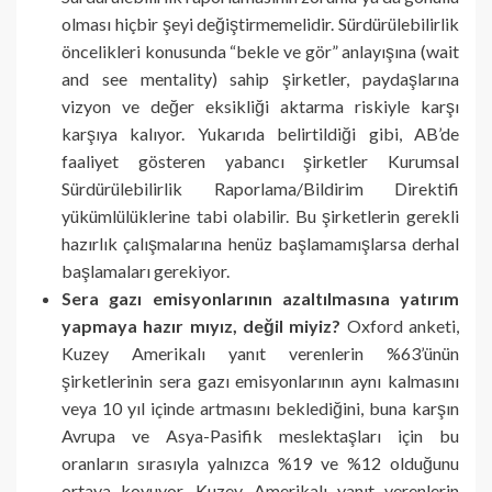
olması hiçbir şeyi değiştirmemelidir. Sürdürülebilirlik
öncelikleri konusunda “bekle ve gör” anlayışına (wait
and see mentality) sahip şirketler, paydaşlarına
vizyon ve değer eksikliği aktarma riskiyle karşı
karşıya kalıyor. Yukarıda belirtildiği gibi, AB’de
faaliyet gösteren yabancı şirketler Kurumsal
Sürdürülebilirlik Raporlama/Bildirim Direktifi
yükümlülüklerine tabi olabilir. Bu şirketlerin gerekli
hazırlık çalışmalarına henüz başlamamışlarsa derhal
başlamaları gerekiyor.
Sera gazı emisyonlarının azaltılmasına yatırım
yapmaya hazır mıyız, değil miyiz?
Oxford anketi,
Kuzey Amerikalı yanıt verenlerin %63’ünün
şirketlerinin sera gazı emisyonlarının aynı kalmasını
veya 10 yıl içinde artmasını beklediğini, buna karşın
Avrupa ve Asya-Pasifik meslektaşları için bu
oranların sırasıyla yalnızca %19 ve %12 olduğunu
ortaya koyuyor. Kuzey Amerikalı yanıt verenlerin