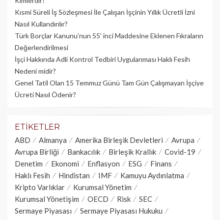
Kimlerdir?
Kısmi Süreli İş Sözleşmesi İle Çalışan İşçinin Yıllık Üc­retli İzni
Nasıl Kullandırılır?
Türk Borçlar Kanunu’nun 55’ inci Maddesine Eklenen Fıkraların
Değerlendirilmesi
İşçi Hakkında Adli Kontrol Tedbiri Uygulanması Haklı Fesih
Nedeni midir?
Genel Tatil Olan 15 Temmuz Günü Tam Gün Çalışmayan İşçiye
Ücreti Nasıl Ödenir?
ETIKETLER
ABD
Almanya
Amerika Birleşik Devletleri
Avrupa
Avrupa Birliği
Bankacılık
Birleşik Krallık
Covid-19
Denetim
Ekonomi
Enflasyon
ESG
Finans
Haklı Fesih
Hindistan
IMF
Kamuyu Aydınlatma
Kripto Varlıklar
Kurumsal Yönetim
Kurumsal Yönetişim
OECD
Risk
SEC
Sermaye Piyasası
Sermaye Piyasası Hukuku