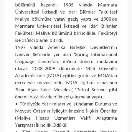
bölümünü kazandı. 1985 yılında Marmara
Üniversitesi İktisadi ve İdari Bilimler Fakültesi
Maliye bölümüne yatay geçiş yaptı ve 1988’de
Marmara Üniversitesi İktisadi ve İdari Bilimler
Fakültesi Maliye bölümünü birincilikle, Fakülteyi
ise 11’inci olarak bitirdi.
1997 yılında Amerika Birleşik Devletleri’nin
Denver şehrinde yer alan ‘Spring International
Language Center’da; 65’inci dönem müdavimi
olarak 2008-2009 döneminde Milli Güvenlik
Akademisi’nde (MGA) eğitim gördü ve MGA’dan
dereceyle mezun oldu. MGA eğitimi esnasında
‘Sınır Aşan Sular Meselesi’, ‘Petrol Sorunu’ gibi
önemli başlıklarda bilimsel çalışmalar yaptı.
• Türkiye’de Yatırımların ve İstihdamın Durumu ve
Mevcut Ortamın İyileştirilmesine İlişkin Öneriler
(Maliye Hesap Uzmanları Vakfı Araştırma
Yarışması İkincilik Ödülü);
• Türk Sosyal Güvenlik Sisteminde Yaşanan