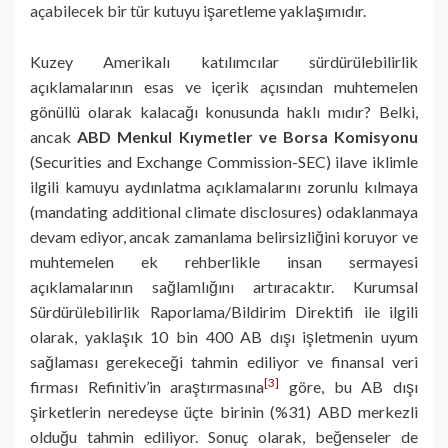
açabilecek bir tür kutuyu işaretleme yaklaşımıdır.
Kuzey Amerikalı katılımcılar sürdürülebilirlik
açıklamalarının esas ve içerik açısından muhtemelen
gönüllü olarak kalacağı konusunda haklı mıdır? Belki,
ancak
ABD Menkul Kıymetler ve Borsa Komisyonu
(Securities and Exchange Commission-SEC) ilave iklimle
ilgili kamuyu aydınlatma açıklamalarını zorunlu kılmaya
(mandating additional climate disclosures) odaklanmaya
devam ediyor, ancak zamanlama belirsizliğini koruyor ve
muhtemelen ek rehberlikle insan sermayesi
açıklamalarının sağlamlığını artıracaktır. Kurumsal
Sürdürülebilirlik Raporlama/Bildirim Direktifi ile ilgili
olarak, yaklaşık 10 bin 400 AB dışı işletmenin uyum
sağlaması gerekeceği tahmin ediliyor ve finansal veri
[3]
firması Refinitiv’in araştırmasına
göre, bu AB dışı
şirketlerin neredeyse üçte birinin (%31) ABD merkezli
olduğu tahmin ediliyor. Sonuç olarak, beğenseler de