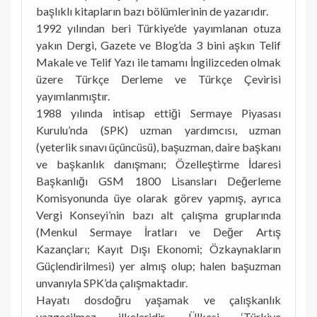
başlıklı kitapların bazı bölümlerinin de yazarıdır.
1992 yılından beri Türkiye’de yayımlanan otuza
yakın Dergi, Gazete ve Blog’da 3 bini aşkın Telif
Makale ve Telif Yazı ile tamamı İngilizceden olmak
üzere Türkçe Derleme ve Türkçe Çevirisi
yayımlanmıştır.
1988 yılında intisap ettiği Sermaye Piyasası
Kurulu’nda (SPK) uzman yardımcısı, uzman
(yeterlik sınavı üçüncüsü), başuzman, daire başkanı
ve başkanlık danışmanı; Özelleştirme İdaresi
Başkanlığı GSM 1800 Lisansları Değerleme
Komisyonunda üye olarak görev yapmış, ayrıca
Vergi Konseyi’nin bazı alt çalışma gruplarında
(Menkul Sermaye İratları ve Değer Artış
Kazançları; Kayıt Dışı Ekonomi; Özkaynakların
Güçlendirilmesi) yer almış olup; halen başuzman
unvanıyla SPK’da çalışmaktadır.
Hayatı dosdoğru yaşamak ve çalışkanlık
vazgeçilmez ilkeleridir. Ülkesi ‘Türkiye