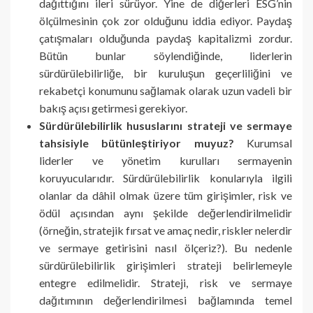
dağıttığını ileri sürüyor. Yine de diğerleri ESG’nin
ölçülmesinin çok zor olduğunu iddia ediyor. Paydaş
çatışmaları olduğunda paydaş kapitalizmi zordur.
Bütün bunlar söylendiğinde, liderlerin
sürdürülebilirliğe, bir kuruluşun geçerliliğini ve
rekabetçi konumunu sağlamak olarak uzun vadeli bir
bakış açısı getirmesi gerekiyor.
Sürdürülebilirlik hususlarını strateji ve sermaye
tahsisiyle bütünleştiriyor muyuz?
Kurumsal
liderler ve yönetim kurulları sermayenin
koruyucularıdır. Sürdürülebilirlik konularıyla ilgili
olanlar da dâhil olmak üzere tüm girişimler, risk ve
ödül açısından aynı şekilde değerlendirilmelidir
(örneğin, stratejik fırsat ve amaç nedir, riskler nelerdir
ve sermaye getirisini nasıl ölçeriz?). Bu nedenle
sürdürülebilirlik girişimleri strateji belirlemeyle
entegre edilmelidir. Strateji, risk ve sermaye
dağıtımının değerlendirilmesi bağlamında temel