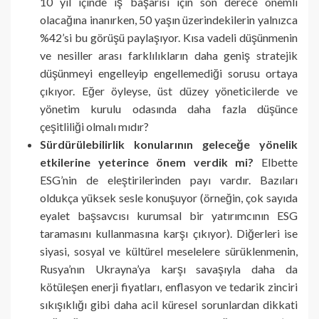
10 yıl içinde iş başarısı için son derece önemli
olacağına inanırken, 50 yaşın üzerindekilerin yalnızca
%42’si bu görüşü paylaşıyor. Kısa vadeli düşünmenin
ve nesiller arası farklılıkların daha geniş stratejik
düşünmeyi engelleyip engellemediği sorusu ortaya
çıkıyor. Eğer öyleyse, üst düzey yöneticilerde ve
yönetim kurulu odasında daha fazla düşünce
çeşitliliği olmalı mıdır?
Sürdürülebilirlik konularının geleceğe yönelik
etkilerine yeterince önem verdik mi?
Elbette
ESG’nin de eleştirilerinden payı vardır. Bazıları
oldukça yüksek sesle konuşuyor (örneğin, çok sayıda
eyalet başsavcısı kurumsal bir yatırımcının ESG
taramasını kullanmasına karşı çıkıyor). Diğerleri ise
siyasi, sosyal ve kültürel meselelere sürüklenmenin,
Rusya’nın Ukrayna’ya karşı savaşıyla daha da
kötüleşen enerji fiyatları, enflasyon ve tedarik zinciri
sıkışıklığı gibi daha acil küresel sorunlardan dikkati