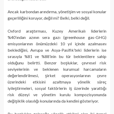
Ancak karbondan arındırma, yönetişim ve sosyal konular
geçerliliğini koruyor, değil mi? Belki, belki değil.
Oxford araştırması, Kuzey Amerikalı liderlerin
%40’ından azının sera gazı (greenhouse gas-GHG)
emisyonlarının önümüzdeki 10 yıl içinde azalmasını
beklediğini, Avrupa ve Asya-Pasifik’teki liderlerin ise
sırasıyla %81 ve %88’inin bu tür beklentilere sahip
olduğunu belirtti. Benzer boşluklar, çevresel risk
seviyelerinin ve beklenen kurumsal harcamaların
değerlendirilmesi, şirket operasyonlarının çevre
üzerindeki etkisini azaltmaya yönelik süreç
iyileştirmeleri, sosyal faktörlerin iş üzerinde yarattığı
risk düzeyi ve yönetim kurulu kompozisyonunda
değişiklik olasılığı konularında da kendini gösteriyor.
Bu boşluklar geleceğe yönelik etkileri olan iki temel