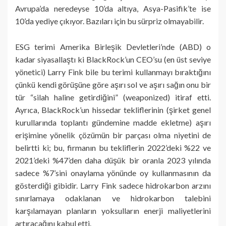
Avrupa’da neredeyse 10’da altıya, Asya-Pasifik’te ise
10’da yediye çıkıyor. Bazıları için bu sürpriz olmayabilir.
ESG terimi Amerika Birleşik Devletleri’nde (ABD) o
kadar siyasallaştı ki BlackRock’un CEO’su (en üst seviye
yönetici) Larry Fink bile bu terimi kullanmayı bıraktığını
çünkü kendi görüşüne göre aşırı sol ve aşırı sağın onu bir
tür “silah haline getirdiğini” (weaponized) itiraf etti.
Ayrıca, BlackRock’un hissedar tekliflerinin (şirket genel
kurullarında toplantı gündemine madde ekletme) aşırı
erişimine yönelik çözümün bir parçası olma niyetini de
belirtti ki; bu, firmanın bu tekliflerin 2022’deki %22 ve
2021’deki %47’den daha düşük bir oranla 2023 yılında
sadece %7’sini onaylama yönünde oy kullanmasının da
gösterdiği gibidir. Larry Fink sadece hidrokarbon arzını
sınırlamaya odaklanan ve hidrokarbon talebini
karşılamayan planların yoksulların enerji maliyetlerini
artıracağını kabul etti.