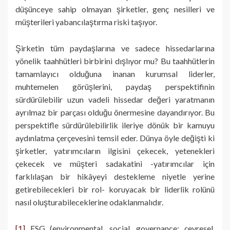
düşünceye sahip olmayan şirketler, genç nesilleri ve
müşterileri yabancılaştırma riski taşıyor.
Şirketin tüm paydaşlarına ve sadece hissedarlarına
yönelik taahhütleri birbirini dışlıyor mu? Bu taahhütlerin
tamamlayıcı olduğuna inanan kurumsal liderler,
muhtemelen görüşlerini, paydaş perspektifinin
sürdürülebilir uzun vadeli hissedar değeri yaratmanın
ayrılmaz bir parçası olduğu önermesine dayandırıyor. Bu
perspektifle sürdürülebilirlik ileriye dönük bir kamuyu
aydınlatma çerçevesini temsil eder. Dünya öyle değişti ki
şirketler, yatırımcıların ilgisini çekecek, yetenekleri
çekecek ve müşteri sadakatini -yatırımcılar için
farklılaşan bir hikâyeyi destekleme niyetle yerine
getirebilecekleri bir rol- koruyacak bir liderlik rolünü
nasıl oluşturabileceklerine odaklanmalıdır.
[1]
ESG (environmental, social, governance; çevresel,