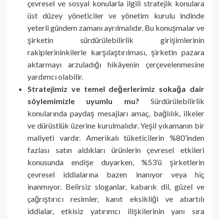
çevresel ve sosyal konularla ilgili stratejik konulara
üst düzey yöneticiler ve yönetim kurulu indinde
yeterli gündem zamanı ayrılmalıdır. Bu konuşmalar ve
şirketin sürdürülebilirlik girişimlerinin
rakiplerininkilerle karşılaştırılması, şirketin pazara
aktarmayı arzuladığı hikâyenin çerçevelenmesine
yardımcı olabilir.
Stratejimiz ve temel değerlerimiz sokağa dair
söylemimizle uyumlu mu?
Sürdürülebilirlik
konularında paydaş mesajları amaç, bağlılık, ilkeler
ve dürüstlük üzerine kurulmalıdır. Yeşil yıkamanın bir
maliyeti vardır. Amerikalı tüketicilerin %80’inden
fazlası satın aldıkları ürünlerin çevresel etkileri
konusunda endişe duyarken, %53’ü şirketlerin
çevresel iddialarına bazen inanıyor veya hiç
inanmıyor. Belirsiz sloganlar, kabarık dil, güzel ve
çağrıştırıcı resimler, kanıt eksikliği ve abartılı
iddialar, etkisiz yatırımcı ilişkilerinin yanı sıra