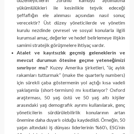
düzenleyicilerin zorunlu kamuyu aydınlatma
yükümlülükleri ile kesinlikle teşvik edeceği
şeffaflığın ele alınması açısından nasıl sonuç
verecektir? Üst düzey yöneticilerde ve yönetim
kurulu nezdinde çevresel ve sosyal konularla ilgili
kurumsal amaç, değerler ve hedef belirlemeye ilişkin
samimi stratejik görüşmelere ihtiyaç vardır.
Atalet ve kayıtsızlık geçmiş geleneklerin ve
mevcut durumun ötesine geçme yeteneğimizi
sınırlıyor mu?
Kuzey Amerika şirketleri, “üç aylık
rakamları tutturmak” (make the quarterly numbers)
için sürekli çaba göstermenin yol açtığı kısa vadeli
yaklaşımla (short-termism) mı kısıtlanıyor? Oxford
araştırması, 50 yaş üstü ve 50 yaş altı kişiler
arasındaki yaş demografik ayrımı kullanılarak, genç
yöneticilerin sürdürülebilirlik konularının artan
önemine daha duyarlı olduğu kaydedildi. Örneğin, 50
yaşın altındaki iş dünyası liderlerinin %60’ı, ESG’nin