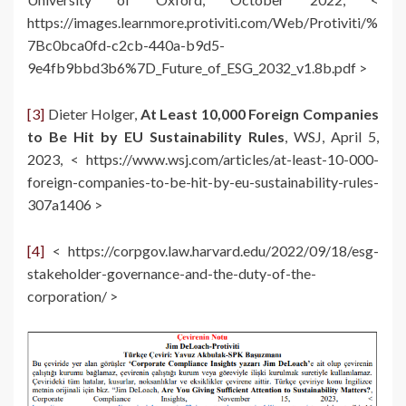
https://images.learnmore.protiviti.com/Web/Protiviti/%
7Bc0bca0fd-c2cb-440a-b9d5-
9e4fb9bbd3b6%7D_Future_of_ESG_2032_v1.8b.pdf >
[3]
Dieter Holger,
At Least 10,000 Foreign Companies
to Be Hit by EU Sustainability Rules
, WSJ, April 5,
2023, < https://www.wsj.com/articles/at-least-10-000-
foreign-companies-to-be-hit-by-eu-sustainability-rules-
307a1406 >
[4]
< https://corpgov.law.harvard.edu/2022/09/18/esg-
stakeholder-governance-and-the-duty-of-the-
corporation/ >