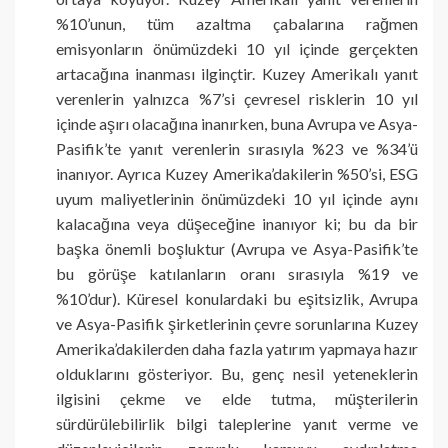
%10’unun, tüm azaltma çabalarına rağmen
emisyonların önümüzdeki 10 yıl içinde gerçekten
artacağına inanması ilginçtir. Kuzey Amerikalı yanıt
verenlerin yalnızca %7’si çevresel risklerin 10 yıl
içinde aşırı olacağına inanırken, buna Avrupa ve Asya-
Pasifik’te yanıt verenlerin sırasıyla %23 ve %34’ü
inanıyor. Ayrıca Kuzey Amerika’dakilerin %50’si, ESG
uyum maliyetlerinin önümüzdeki 10 yıl içinde aynı
kalacağına veya düşeceğine inanıyor ki; bu da bir
başka önemli boşluktur (Avrupa ve Asya-Pasifik’te
bu görüşe katılanların oranı sırasıyla %19 ve
%10’dur). Küresel konulardaki bu eşitsizlik, Avrupa
ve Asya-Pasifik şirketlerinin çevre sorunlarına Kuzey
Amerika’dakilerden daha fazla yatırım yapmaya hazır
olduklarını gösteriyor. Bu, genç nesil yeteneklerin
ilgisini çekme ve elde tutma, müşterilerin
sürdürülebilirlik bilgi taleplerine yanıt verme ve