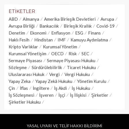
ETIKETLER
ABD
Almanya
Amerika Birleşik Devletleri
Avrupa
Avrupa Birliği
Bankacılık
Birleşik Krallık
Covid-19
Denetim
Ekonomi
Enflasyon
ESG
Finans
Haklı Fesih
Hindistan
IMF
Kamuyu Aydınlatma
Kripto Varlıklar
Kurumsal Yönetim
Kurumsal Yönetişim
OECD
Risk
SEC
Sermaye Piyasası
Sermaye Piyasası Hukuku
Sözleşme
Sürdürülebilirlik
Ticaret Hukuku
Uluslararası Hukuk
Vergi
Vergi Hukuku
Yapay Zeka
Yapay Zekâ Hukuku
Yönetim Kurulu
Çin
İflas
İngiltere
İş Akdi
İş Hukuku
İş Sözleşmesi
İşveren
İşçi
İş İlişkisi
Şirketler
Şirketler Hukuku
YASAL UYARI VE TELİF HAKKI BİLDİRİMİ