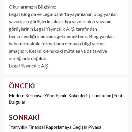
Okurlarımızın Bilgisine:
Legal Blog’da ve Legalbank'ta yayımlanan blog yazıları,
yazarların görüşlerini aktardığı yazılar olup yazanın
görüşlerinin Legal Yayıncılık A. Ş. tarafından
benimsendiği manasına gelmemektedir. Blog yazıları,
hakemli makale formatında olmayıp bilgi verme
amaçlıdır. Kesinlikle hukuki mütalaa ya da tavsiye
niteliğinde değildir.
Legal Yayıncılık A.Ş.
ÖNCEKI
Yazı
dolaşımı
Modern Kurumsal Yönetişimin Kökenleri: [İrlanda’dan] Yeni
Bulgular
SONRAKI
“Yarıyıllık Finansal Raporlamaya Geçişin Piyasa