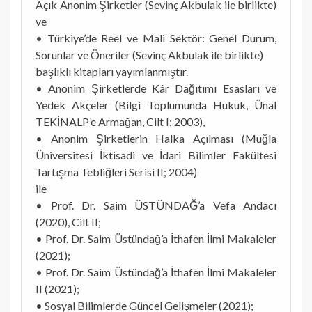
Açık Anonim Şirketler (Sevinç Akbulak ile birlikte)
ve
• Türkiye’de Reel ve Mali Sektör: Genel Durum,
Sorunlar ve Öneriler (Sevinç Akbulak ile birlikte)
başlıklı kitapları yayımlanmıştır.
• Anonim Şirketlerde Kâr Dağıtımı Esasları ve
Yedek Akçeler (Bilgi Toplumunda Hukuk, Ünal
TEKİNALP’e Armağan, Cilt I; 2003),
• Anonim Şirketlerin Halka Açılması (Muğla
Üniversitesi İktisadi ve İdari Bilimler Fakültesi
Tartışma Tebliğleri Serisi II; 2004)
ile
• Prof. Dr. Saim ÜSTÜNDAĞ’a Vefa Andacı
(2020), Cilt II;
• Prof. Dr. Saim Üstündağ’a İthafen İlmi Makaleler
(2021);
• Prof. Dr. Saim Üstündağ’a İthafen İlmi Makaleler
II (2021);
• Sosyal Bilimlerde Güncel Gelişmeler (2021);