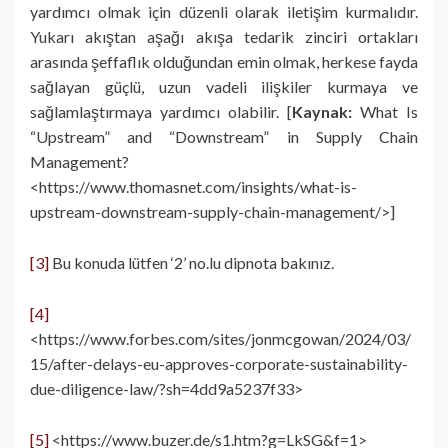
yardımcı olmak için düzenli olarak iletişim kurmalıdır.
Yukarı akıştan aşağı akışa tedarik zinciri ortakları
arasında şeffaflık olduğundan emin olmak, herkese fayda
sağlayan güçlü, uzun vadeli ilişkiler kurmaya ve
sağlamlaştırmaya yardımcı olabilir. [
Kaynak:
What Is
“Upstream” and “Downstream” in Supply Chain
Management?
<https://www.thomasnet.com/insights/what-is-
upstream-downstream-supply-chain-management/>]
[3]
Bu konuda lütfen ‘2’ no.lu dipnota bakınız.
[4]
<https://www.forbes.com/sites/jonmcgowan/2024/03/
15/after-delays-eu-approves-corporate-sustainability-
due-diligence-law/?sh=4dd9a5237f33>
[5]
<https://www.buzer.de/s1.htm?g=LkSG&f=1>