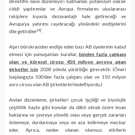
direktifin ilave düzenleyici katmanlar, potansiyel olarak
ciddi yaptırımlar ve Avrupa firmalarını uluslararası
rakiplere kıyasla dezavantajlı hale getireceği ve
Avrupa’ya yatırımı caydıracağı yönündeki endişelerini
[4]
dile getirdiler
.
Aşırı bürokrasiden endişe eden bazı AB üyelerinin kabul
etmesi için yumuşatılan kurallar,
binden fazla çalışanı
olan ve küresel cirosu 450 milyon avroyu aşan
şirketler için
2028 yılında yürürlüğe girecektir. (Öneri
başlangıçta 500’den fazla çalışanı olan ve 150 milyon
avro cirosu olan AB şirketlerini hedefliyordu.)
Anılan düzenleme, şirketleri çocuk işçiliği ve biyolojik
çeşitlilik kaybı gibi konular da dâhil olmak üzere insan
haklarına ve çevreye yönelik olası veya gerçek zararları
önlemeye, durdurmaya veya en aza indirmeye mecbur
eder. Ayrıca, neden olunan olumsuz etkilerin