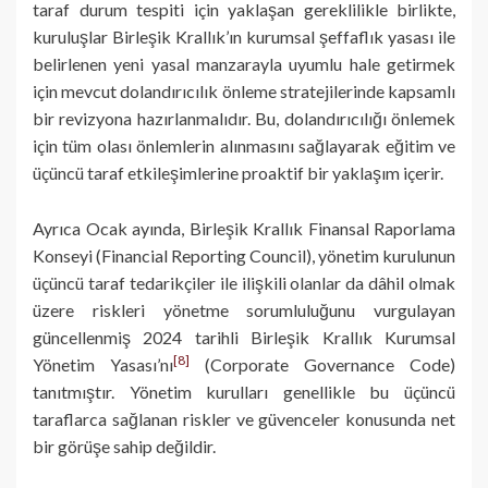
taraf durum tespiti için yaklaşan gereklilikle birlikte,
kuruluşlar Birleşik Krallık’ın kurumsal şeffaflık yasası ile
belirlenen yeni yasal manzarayla uyumlu hale getirmek
için mevcut dolandırıcılık önleme stratejilerinde kapsamlı
bir revizyona hazırlanmalıdır. Bu, dolandırıcılığı önlemek
için tüm olası önlemlerin alınmasını sağlayarak eğitim ve
üçüncü taraf etkileşimlerine proaktif bir yaklaşım içerir.
Ayrıca Ocak ayında, Birleşik Krallık Finansal Raporlama
Konseyi (Financial Reporting Council), yönetim kurulunun
üçüncü taraf tedarikçiler ile ilişkili olanlar da dâhil olmak
üzere riskleri yönetme sorumluluğunu vurgulayan
güncellenmiş 2024 tarihli Birleşik Krallık Kurumsal
[8]
Yönetim Yasası’nı
(Corporate Governance Code)
tanıtmıştır. Yönetim kurulları genellikle bu üçüncü
taraflarca sağlanan riskler ve güvenceler konusunda net
bir görüşe sahip değildir.