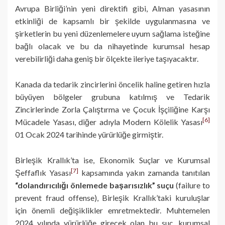
Avrupa Birliği’nin yeni direktifi gibi, Alman yasasının
etkinliği de kapsamlı bir şekilde uygulanmasına ve
şirketlerin bu yeni düzenlemelere uyum sağlama isteğine
bağlı olacak ve bu da nihayetinde kurumsal hesap
verebilirliği daha geniş bir ölçekte ileriye taşıyacaktır.
Kanada da tedarik zincirlerini öncelik haline getiren hızla
büyüyen bölgeler grubuna katılmış ve Tedarik
Zincirlerinde Zorla Çalıştırma ve Çocuk İşçiliğine Karşı
[6]
Mücadele Yasası, diğer adıyla Modern Kölelik Yasası
01 Ocak 2024 tarihinde yürürlüğe girmiştir.
Birleşik Krallık’ta ise, Ekonomik Suçlar ve Kurumsal
[7]
Şeffaflık Yasası
kapsamında yakın zamanda tanıtılan
“dolandırıcılığı önlemede başarısızlık” suçu
(failure to
prevent fraud offense), Birleşik Krallık’taki kuruluşlar
için önemli değişiklikler emretmektedir. Muhtemelen
2024 yılında yürürlüğe girecek olan bu suç, kurumsal