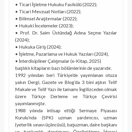
• Ticari İşletme Hukuku Fasikülü (2022);
• Ticari Mevzuat Notları (2022);
• Bilimsel Araştırmalar (2022);
• Hukuki İncelemeler (2023);
• Prof. Dr. Saim Üstündağ Adına Seçme Yazılar
(2024);
• Hukuka Giriş (2024);
• İşletme, Pazarlama ve Hukuk Yazıları (2024),
• İnterdisipliner Çalışmalar (e-Kitap, 2025)
başlıklı kitapların bazı bölümlerinin de yazarıdır.
1992 yılından beri Türkiye’de yayımlanan otuza
yakın Dergi, Gazete ve Blog’da 3 bini aşkın Telif
Makale ve Telif Yazı ile tamamı İngilizceden olmak
üzere Türkçe Derleme ve Türkçe Çevirisi
yayımlanmıştır.
1988 yılında intisap ettiği Sermaye Piyasası
Kurulu’nda (SPK) uzman yardımcısı, uzman
(yeterlik sınavı üçüncüsü), başuzman, daire başkanı
ve başkanlık danışmanı; Özelleştirme İdaresi