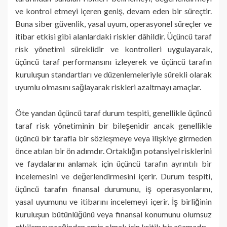
ve kontrol etmeyi içeren geniş, devam eden bir süreçtir.
Buna siber güvenlik, yasal uyum, operasyonel süreçler ve
itibar etkisi gibi alanlardaki riskler dâhildir. Üçüncü taraf
risk yönetimi süreklidir ve kontrolleri uygulayarak,
üçüncü taraf performansını izleyerek ve üçüncü tarafın
kuruluşun standartları ve düzenlemeleriyle sürekli olarak
uyumlu olmasını sağlayarak riskleri azaltmayı amaçlar.
Öte yandan üçüncü taraf durum tespiti, genellikle üçüncü
taraf risk yönetiminin bir bileşenidir ancak genellikle
üçüncü bir tarafla bir sözleşmeye veya ilişkiye girmeden
önce atılan bir ön adımdır. Ortaklığın potansiyel risklerini
ve faydalarını anlamak için üçüncü tarafın ayrıntılı bir
incelemesini ve değerlendirmesini içerir. Durum tespiti,
üçüncü tarafın finansal durumunu, iş operasyonlarını,
yasal uyumunu ve itibarını incelemeyi içerir. İş birliğinin
kuruluşun bütünlüğünü veya finansal konumunu olumsuz
etkilemeyeceğinden emin olmak için kritik bir aşamadır.