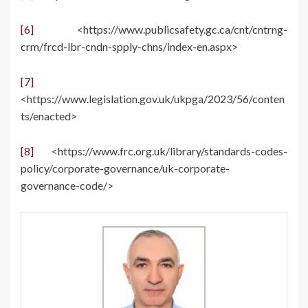
[6]
<https://www.publicsafety.gc.ca/cnt/cntrng-
crm/frcd-lbr-cndn-spply-chns/index-en.aspx>
[7]
<https://www.legislation.gov.uk/ukpga/2023/56/conten
ts/enacted>
[8]
<https://www.frc.org.uk/library/standards-codes-
policy/corporate-governance/uk-corporate-
governance-code/>