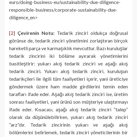
euro/doing-business-eu/sustainability-due-diligence-
responsible-business/corporate-sustainability-due-
diligence_en>
[2]
Çevirenin Notu:
Tedarik zinciri oldukça doğrusal
görünse de, tedarik zinciri yönetimini zorlaştıran birçok
hareketli parça ve karmaşıklık mevcuttur. Bazı kuruluşlar
tedarik zincirini iki bölüme ayırarak yönetimlerini
basitleştirir: yukarı akış tedarik zinciri ve aşağı akış
tedarik zinciri. Yukarı akış tedarik zinciri, kuruluşun
tedarikçileri ile ilgili tüm faaliyetleri içerir, yani üreticiye
göndermek üzere ham madde girdilerini temin eden
tarafları ifade eder. Aşağı akış tedarik zinciri ise, üretim
sonrası faaliyetleri, yani ürünü son müşteriye ulaştırmayı
ifade eder. Kısacası, aşağı akış tedarik zinciri “talep”
olarak da düşünülebilirken, yukarı akış tedarik zinciri
“arz”dır. Tedarik zincirinin yukarı ve aşağı akış
bölümlerini belirlemek, tedarik zinciri yöneticilerinin bir