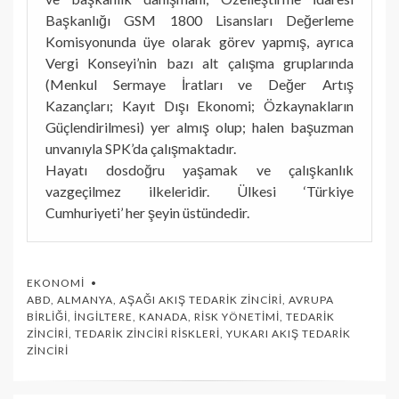
Başkanlığı GSM 1800 Lisansları Değerleme
Komisyonunda üye olarak görev yapmış, ayrıca
Vergi Konseyi’nin bazı alt çalışma gruplarında
(Menkul Sermaye İratları ve Değer Artış
Kazançları; Kayıt Dışı Ekonomi; Özkaynakların
Güçlendirilmesi) yer almış olup; halen başuzman
unvanıyla SPK’da çalışmaktadır.
Hayatı dosdoğru yaşamak ve çalışkanlık
vazgeçilmez ilkeleridir. Ülkesi ‘Türkiye
Cumhuriyeti’ her şeyin üstündedir.
EKONOMI
ABD
,
ALMANYA
,
AŞAĞI AKIŞ TEDARIK ZINCIRI
,
AVRUPA
BIRLIĞI
,
İNGILTERE
,
KANADA
,
RISK YÖNETIMI
,
TEDARIK
ZINCIRI
,
TEDARIK ZINCIRI RISKLERI
,
YUKARI AKIŞ TEDARIK
ZINCIRI