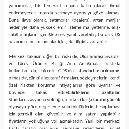
yatırımcılar, bir temerrüt fonuna katkı olarak ihmal
edilemeyecek tutarda sermaye ayırmayı göze alamaz.
Buna ilave olarak, satımcılar (dealers), artan marjlar
nedeniyle daha yüksek emir işleme maliyetlerine, alış-
satış marjlarını genişleterek yanıt verebilir; bu da CDS
pazarının son kullanıcılar için çekiciliğini azaltabilir.
Merkezi takasın diğer bir riski de, Uluslararası Swaplar
ve Türev Ürünler Birliği Ana Anlaşmaları sıklıkla
kullanılsa da, birçok CDS’nin standartlaştırılmamış
olmasıdır, çünkü alıcı taraf firmaları, sözleşmelerini kendi
özel riskten korunma ihtiyaçlarına göre uyarlar ve
böylece takas edilebilirliklerini azaltırlar.
Standardizasyonun yokluğu, merkezi karşı tarafın günlük
piyasaya göre değerleme yükümlülüklerini hesaplaması
için gerekli olan güvenilir ve alım satımı yapılabilir
fiyatların yokluğuna yol açmaktadır. Yani, bir merkezi
karşı tarafın marjlarını, sermaye rezervlerini, ücret