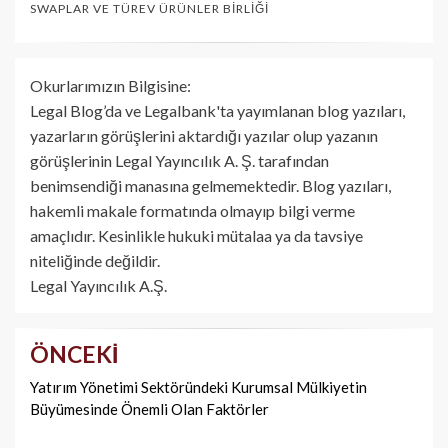
SWAPLAR VE TÜREV ÜRÜNLER BIRLIĞI
Okurlarımızın Bilgisine:
Legal Blog’da ve Legalbank'ta yayımlanan blog yazıları,
yazarların görüşlerini aktardığı yazılar olup yazanın
görüşlerinin Legal Yayıncılık A. Ş. tarafından
benimsendiği manasına gelmemektedir. Blog yazıları,
hakemli makale formatında olmayıp bilgi verme
amaçlıdır. Kesinlikle hukuki mütalaa ya da tavsiye
niteliğinde değildir.
Legal Yayıncılık A.Ş.
ÖNCEKI
Yazı
dolaşımı
Yatırım Yönetimi Sektöründeki Kurumsal Mülkiyetin
Büyümesinde Önemli Olan Faktörler