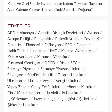
Kamu ve Özel Sektör İşverenlerinin Kıdem Tazminatı Tavanını
Aşan Ödeme Yapması Hangi Hukuki Sonuçları Doğurur?
ETIKETLER
ABD
Almanya
Amerika Birleşik Devletleri
Avrupa
Avrupa Birliği
Bankacılık
Birleşik Krallık
Covid-19
Denetim
Ekonomi
Enflasyon
ESG
Finans
Haklı Fesih
Hindistan
IMF
Kamuyu Aydınlatma
Kripto Varlıklar
Kurumsal Yönetim
Kurumsal Yönetişim
OECD
Risk
SEC
Sermaye Piyasası
Sermaye Piyasası Hukuku
Sözleşme
Sürdürülebilirlik
Ticaret Hukuku
Uluslararası Hukuk
Vergi
Vergi Hukuku
Yapay Zeka
Yapay Zekâ Hukuku
Yönetim Kurulu
Çin
İflas
İngiltere
İş Akdi
İş Hukuku
İş Sözleşmesi
İşveren
İşçi
İş İlişkisi
Şirketler
Şirketler Hukuku