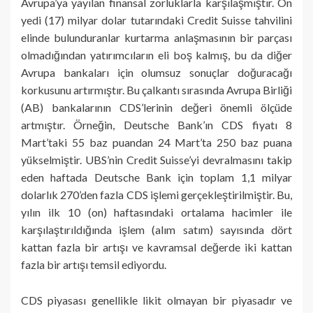
Avrupa’ya yayılan finansal zorluklarla karşılaşmıştır. On
yedi (17) milyar dolar tutarındaki Credit Suisse tahvilini
elinde bulunduranlar kurtarma anlaşmasının bir parçası
olmadığından yatırımcıların eli boş kalmış, bu da diğer
Avrupa bankaları için olumsuz sonuçlar doğuracağı
korkusunu artırmıştır. Bu çalkantı sırasında Avrupa Birliği
(AB) bankalarının CDS’lerinin değeri önemli ölçüde
artmıştır. Örneğin, Deutsche Bank’ın CDS fiyatı 8
Mart’taki 55 baz puandan 24 Mart’ta 250 baz puana
yükselmiştir. UBS’nin Credit Suisse’yi devralmasını takip
eden haftada Deutsche Bank için toplam 1,1 milyar
dolarlık 270’den fazla CDS işlemi gerçekleştirilmiştir. Bu,
yılın ilk 10 (on) haftasındaki ortalama hacimler ile
karşılaştırıldığında işlem (alım satım) sayısında dört
kattan fazla bir artışı ve kavramsal değerde iki kattan
fazla bir artışı temsil ediyordu.
CDS piyasası genellikle likit olmayan bir piyasadır ve