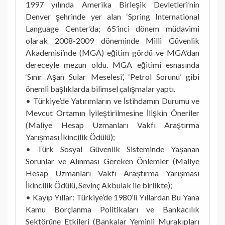
1997 yılında Amerika Birleşik Devletleri’nin
Denver şehrinde yer alan ‘Spring International
Language Center’da; 65’inci dönem müdavimi
olarak 2008-2009 döneminde Milli Güvenlik
Akademisi’nde (MGA) eğitim gördü ve MGA’dan
dereceyle mezun oldu. MGA eğitimi esnasında
‘Sınır Aşan Sular Meselesi’, ‘Petrol Sorunu’ gibi
önemli başlıklarda bilimsel çalışmalar yaptı.
• Türkiye’de Yatırımların ve İstihdamın Durumu ve
Mevcut Ortamın İyileştirilmesine İlişkin Öneriler
(Maliye Hesap Uzmanları Vakfı Araştırma
Yarışması İkincilik Ödülü);
• Türk Sosyal Güvenlik Sisteminde Yaşanan
Sorunlar ve Alınması Gereken Önlemler (Maliye
Hesap Uzmanları Vakfı Araştırma Yarışması
İkincilik Ödülü, Sevinç Akbulak ile birlikte);
• Kayıp Yıllar: Türkiye’de 1980’li Yıllardan Bu Yana
Kamu Borçlanma Politikaları ve Bankacılık
Sektörüne Etkileri (Bankalar Yeminli Murakıpları