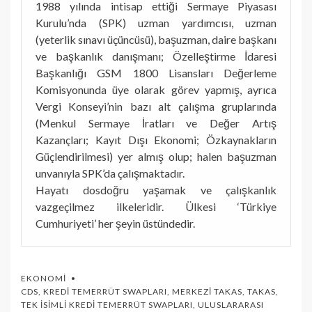
1988 yılında intisap ettiği Sermaye Piyasası
Kurulu’nda (SPK) uzman yardımcısı, uzman
(yeterlik sınavı üçüncüsü), başuzman, daire başkanı
ve başkanlık danışmanı; Özelleştirme İdaresi
Başkanlığı GSM 1800 Lisansları Değerleme
Komisyonunda üye olarak görev yapmış, ayrıca
Vergi Konseyi’nin bazı alt çalışma gruplarında
(Menkul Sermaye İratları ve Değer Artış
Kazançları; Kayıt Dışı Ekonomi; Özkaynakların
Güçlendirilmesi) yer almış olup; halen başuzman
unvanıyla SPK’da çalışmaktadır.
Hayatı dosdoğru yaşamak ve çalışkanlık
vazgeçilmez ilkeleridir. Ülkesi ‘Türkiye
Cumhuriyeti’ her şeyin üstündedir.
EKONOMI
CDS
,
KREDI TEMERRÜT SWAPLARI
,
MERKEZI TAKAS
,
TAKAS
,
TEK İSIMLI KREDI TEMERRÜT SWAPLARI
,
ULUSLARARASI