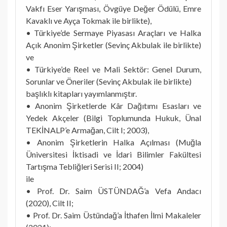
Vakfı Eser Yarışması, Övgüye Değer Ödülü, Emre
Kavaklı ve Ayça Tokmak ile birlikte),
• Türkiye’de Sermaye Piyasası Araçları ve Halka
Açık Anonim Şirketler (Sevinç Akbulak ile birlikte)
ve
• Türkiye’de Reel ve Mali Sektör: Genel Durum,
Sorunlar ve Öneriler (Sevinç Akbulak ile birlikte)
başlıklı kitapları yayımlanmıştır.
• Anonim Şirketlerde Kâr Dağıtımı Esasları ve
Yedek Akçeler (Bilgi Toplumunda Hukuk, Ünal
TEKİNALP’e Armağan, Cilt I; 2003),
• Anonim Şirketlerin Halka Açılması (Muğla
Üniversitesi İktisadi ve İdari Bilimler Fakültesi
Tartışma Tebliğleri Serisi II; 2004)
ile
• Prof. Dr. Saim ÜSTÜNDAĞ’a Vefa Andacı
(2020), Cilt II;
• Prof. Dr. Saim Üstündağ’a İthafen İlmi Makaleler