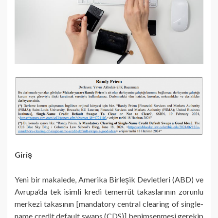
Giriş
Yeni bir makalede, Amerika Birleşik Devletleri (ABD) ve
Avrupa’da tek isimli kredi temerrüt takaslarının zorunlu
merkezi takasının [mandatory central clearing of single-
name credit default swaps (CDS)] benimsenmesi gerekip