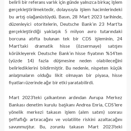
belirli bir referans varlık için günde yalnızca birkaç işlem
gerçekleştirilmektedir, dolayısıyla işlem hacimlerindeki
bu artış olağanüstüydü. Basın, 28 Mart 2023 tarihinde,
düzenleyici otoritelerin, Deutsche Bank’ın 23 Mart’ta
gerçekleştirdiği yaklaşık 5 milyon avro tutarındaki
borcuna atıfta bulunan tek bir CDS işleminin, 24
Mart’taki dramatik hisse (özsermaye) satışını
körükleyerek Deutsche Bank’ın hisse fiyatının %14’ten
(yüzde 14) fazla düşmesine neden olabileceğini
belirlediklerini bildirmiştir. Bu nedenle, nispeten küçük
anlaşmaların olduğu likit olmayan bir piyasa, hisse
fiyatları üzerinde ağır bir etki yaratabilirdi.
Mart 2023’teki çalkantının ardından Avrupa Merkez
Bankası denetim kurulu başkanı Andrea Enria, CDS’lere
yönelik merkezi takasın işlem (alım satım) sonrası
şeffaflığı artıracağını ve volatilite riskini azaltacağını
savunmuştur. Bu, zorunlu takasın Mart 2023’teki