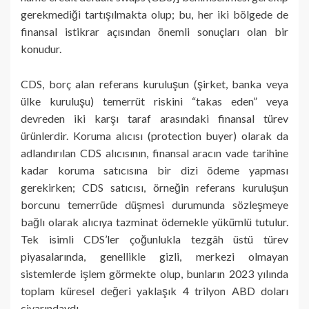
gerekmediği tartışılmakta olup; bu, her iki bölgede de
finansal istikrar açısından önemli sonuçları olan bir
konudur.
CDS, borç alan referans kuruluşun (şirket, banka veya
ülke kuruluşu) temerrüt riskini “takas eden” veya
devreden iki karşı taraf arasındaki finansal türev
ürünlerdir. Koruma alıcısı (protection buyer) olarak da
adlandırılan CDS alıcısının, finansal aracın vade tarihine
kadar koruma satıcısına bir dizi ödeme yapması
gerekirken; CDS satıcısı, örneğin referans kuruluşun
borcunu temerrüde düşmesi durumunda sözleşmeye
bağlı olarak alıcıya tazminat ödemekle yükümlü tutulur.
Tek isimli CDS’ler çoğunlukla tezgâh üstü türev
piyasalarında, genellikle gizli, merkezi olmayan
sistemlerde işlem görmekte olup, bunların 2023 yılında
toplam küresel değeri yaklaşık 4 trilyon ABD doları
civarındaydı.