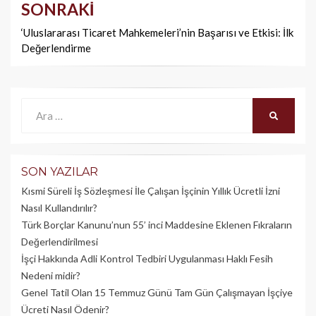
SONRAKI
‘Uluslararası Ticaret Mahkemeleri’nin Başarısı ve Etkisi: İlk
Değerlendirme
Ara:
ARA
SON YAZILAR
Kısmi Süreli İş Sözleşmesi İle Çalışan İşçinin Yıllık Üc­retli İzni
Nasıl Kullandırılır?
Türk Borçlar Kanunu’nun 55’ inci Maddesine Eklenen Fıkraların
Değerlendirilmesi
İşçi Hakkında Adli Kontrol Tedbiri Uygulanması Haklı Fesih
Nedeni midir?
Genel Tatil Olan 15 Temmuz Günü Tam Gün Çalışmayan İşçiye
Ücreti Nasıl Ödenir?