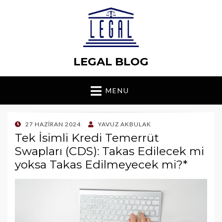
LEGAL BLOG
MENU
POSTED
27 HAZIRAN 2024
YAVUZ AKBULAK
ON
Tek İsimli Kredi Temerrüt
Swapları (CDS): Takas Edilecek mi
yoksa Takas Edilmeyecek mi?*