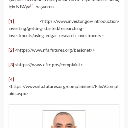
[4]
için NFA’ya
başvurun.
[1]
<https://www.investor.gov/introduction-
investing/getting-started/researching-
investments/using-edgar-research-investments>
[2]
<https://www.nfa.futures.org/basicnet/>
[3]
<https://www.cftc.gov/complaint>
[4]
<https://www.nfa.futures.org/complaintnet/FileACompl
aint.aspx>