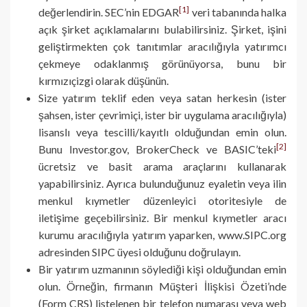
[1]
değerlendirin. SEC’nin EDGAR
veri tabanında halka
açık şirket açıklamalarını bulabilirsiniz. Şirket, işini
geliştirmekten çok tanıtımlar aracılığıyla yatırımcı
çekmeye odaklanmış görünüyorsa, bunu bir
kırmızıçizgi olarak düşünün.
Size yatırım teklif eden veya satan herkesin (ister
şahsen, ister çevrimiçi, ister bir uygulama aracılığıyla)
lisanslı veya tescilli/kayıtlı olduğundan emin olun.
[2]
Bunu Investor.gov, BrokerCheck ve BASIC’teki
ücretsiz ve basit arama araçlarını kullanarak
yapabilirsiniz. Ayrıca bulunduğunuz eyaletin veya ilin
menkul kıymetler düzenleyici otoritesiyle de
iletişime geçebilirsiniz. Bir menkul kıymetler aracı
kurumu aracılığıyla yatırım yaparken, www.SIPC.org
adresinden SIPC üyesi olduğunu doğrulayın.
Bir yatırım uzmanının söylediği kişi olduğundan emin
olun. Örneğin, firmanın Müşteri İlişkisi Özeti’nde
(Form CRS) listelenen bir telefon numarası veya web