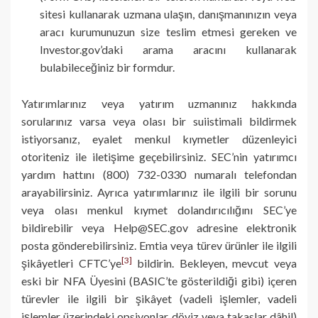
sitesi kullanarak uzmana ulaşın, danışmanınızın veya
aracı kurumunuzun size teslim etmesi gereken ve
Investor.gov’daki arama aracını kullanarak
bulabileceğiniz bir formdur.
Yatırımlarınız veya yatırım uzmanınız hakkında
sorularınız varsa veya olası bir suiistimali bildirmek
istiyorsanız, eyalet menkul kıymetler düzenleyici
otoriteniz ile iletişime geçebilirsiniz. SEC’nin yatırımcı
yardım hattını (800) 732-0330 numaralı telefondan
arayabilirsiniz. Ayrıca yatırımlarınız ile ilgili bir sorunu
veya olası menkul kıymet dolandırıcılığını SEC’ye
bildirebilir veya Help@SEC.gov adresine elektronik
posta gönderebilirsiniz. Emtia veya türev ürünler ile ilgili
[3]
şikâyetleri CFTC’ye
bildirin. Bekleyen, mevcut veya
eski bir NFA Üyesini (BASIC’te gösterildiği gibi) içeren
türevler ile ilgili bir şikâyet (vadeli işlemler, vadeli
işlemler üzerindeki opsiyonlar, döviz veya takaslar dâhil)