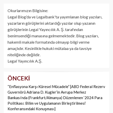
Okurlarımızın Bilgisine:
Legal Blog’da ve Legalbank'ta yayımlanan blog yazıları,
yazarların görüşlerini aktardığı yazılar olup yazanın
görüşlerinin Legal Yayıncılık A. Ş. tarafından
benimsendiği manasına gelmemektedir. Blog yazıları,
hakemli makale formatında olmayıp bilgi verme
amaçlıdır. Kesinlikle hukuki mütalaa ya da tavsiye
niteliğinde değildir.
Legal Yayıncılık A.Ş.
ÖNCEKI
Yazı
dolaşımı
“Enflasyona Karşı Küresel Mücadele” [ABD Federal Rezerv
Guvernörü Adriana D. Kugler’in Avrupa Merkez
Bankası’nda (Frankfurt/Almanya) Düzenlenen ‘2024 Para
Politikası: Bilim ve Uygulamanın Birleştirilmesi’
Konferansındaki Konuşması]