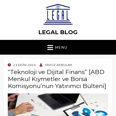
LEGAL BLOG
MENU
POSTED
21 EKIM 2024
YAVUZ AKBULAK
ON
“Teknoloji ve Dijital Finans” [ABD
Menkul Kıymetler ve Borsa
Komisyonu’nun Yatırımcı Bülteni]