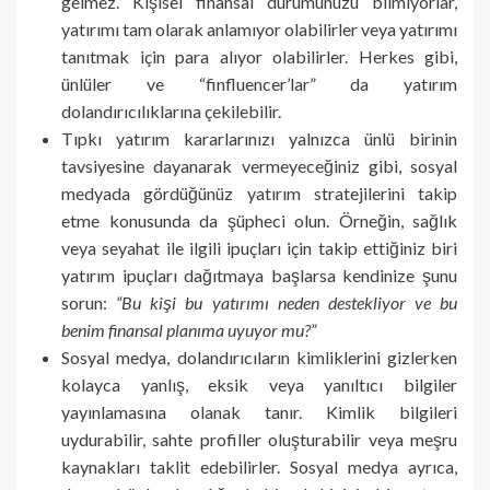
gelmez. Kişisel finansal durumunuzu bilmiyorlar,
yatırımı tam olarak anlamıyor olabilirler veya yatırımı
tanıtmak için para alıyor olabilirler. Herkes gibi,
ünlüler ve “finfluencer’lar” da yatırım
dolandırıcılıklarına çekilebilir.
Tıpkı yatırım kararlarınızı yalnızca ünlü birinin
tavsiyesine dayanarak vermeyeceğiniz gibi, sosyal
medyada gördüğünüz yatırım stratejilerini takip
etme konusunda da şüpheci olun. Örneğin, sağlık
veya seyahat ile ilgili ipuçları için takip ettiğiniz biri
yatırım ipuçları dağıtmaya başlarsa kendinize şunu
sorun:
“Bu kişi bu yatırımı neden destekliyor ve bu
benim finansal planıma uyuyor mu?”
Sosyal medya, dolandırıcıların kimliklerini gizlerken
kolayca yanlış, eksik veya yanıltıcı bilgiler
yayınlamasına olanak tanır. Kimlik bilgileri
uydurabilir, sahte profiller oluşturabilir veya meşru
kaynakları taklit edebilirler. Sosyal medya ayrıca,