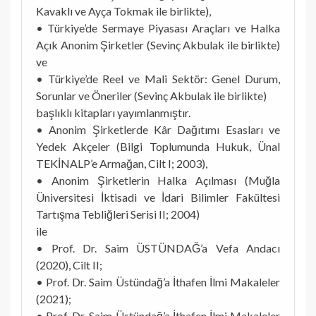
Kavaklı ve Ayça Tokmak ile birlikte),
• Türkiye’de Sermaye Piyasası Araçları ve Halka
Açık Anonim Şirketler (Sevinç Akbulak ile birlikte)
ve
• Türkiye’de Reel ve Mali Sektör: Genel Durum,
Sorunlar ve Öneriler (Sevinç Akbulak ile birlikte)
başlıklı kitapları yayımlanmıştır.
• Anonim Şirketlerde Kâr Dağıtımı Esasları ve
Yedek Akçeler (Bilgi Toplumunda Hukuk, Ünal
TEKİNALP’e Armağan, Cilt I; 2003),
• Anonim Şirketlerin Halka Açılması (Muğla
Üniversitesi İktisadi ve İdari Bilimler Fakültesi
Tartışma Tebliğleri Serisi II; 2004)
ile
• Prof. Dr. Saim ÜSTÜNDAĞ’a Vefa Andacı
(2020), Cilt II;
• Prof. Dr. Saim Üstündağ’a İthafen İlmi Makaleler
(2021);
• Prof. Dr. Saim Üstündağ’a İthafen İlmi Makaleler