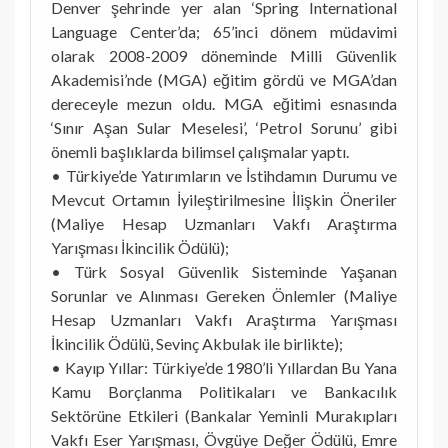
Denver şehrinde yer alan ‘Spring International
Language Center’da; 65’inci dönem müdavimi
olarak 2008-2009 döneminde Milli Güvenlik
Akademisi’nde (MGA) eğitim gördü ve MGA’dan
dereceyle mezun oldu. MGA eğitimi esnasında
‘Sınır Aşan Sular Meselesi’, ‘Petrol Sorunu’ gibi
önemli başlıklarda bilimsel çalışmalar yaptı.
• Türkiye’de Yatırımların ve İstihdamın Durumu ve
Mevcut Ortamın İyileştirilmesine İlişkin Öneriler
(Maliye Hesap Uzmanları Vakfı Araştırma
Yarışması İkincilik Ödülü);
• Türk Sosyal Güvenlik Sisteminde Yaşanan
Sorunlar ve Alınması Gereken Önlemler (Maliye
Hesap Uzmanları Vakfı Araştırma Yarışması
İkincilik Ödülü, Sevinç Akbulak ile birlikte);
• Kayıp Yıllar: Türkiye’de 1980’li Yıllardan Bu Yana
Kamu Borçlanma Politikaları ve Bankacılık
Sektörüne Etkileri (Bankalar Yeminli Murakıpları
Vakfı Eser Yarışması, Övgüye Değer Ödülü, Emre