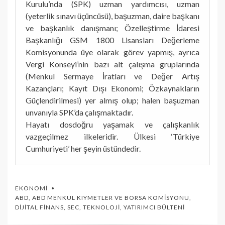
Kurulu’nda (SPK) uzman yardımcısı, uzman
(yeterlik sınavı üçüncüsü), başuzman, daire başkanı
ve başkanlık danışmanı; Özelleştirme İdaresi
Başkanlığı GSM 1800 Lisansları Değerleme
Komisyonunda üye olarak görev yapmış, ayrıca
Vergi Konseyi’nin bazı alt çalışma gruplarında
(Menkul Sermaye İratları ve Değer Artış
Kazançları; Kayıt Dışı Ekonomi; Özkaynakların
Güçlendirilmesi) yer almış olup; halen başuzman
unvanıyla SPK’da çalışmaktadır.
Hayatı dosdoğru yaşamak ve çalışkanlık
vazgeçilmez ilkeleridir. Ülkesi ‘Türkiye
Cumhuriyeti’ her şeyin üstündedir.
EKONOMI
ABD
,
ABD MENKUL KIYMETLER VE BORSA KOMISYONU
,
DIJITAL FINANS
,
SEC
,
TEKNOLOJI
,
YATIRIMCI BÜLTENI