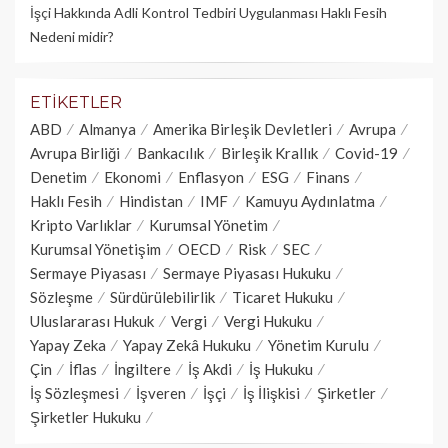
İşçi Hakkında Adli Kontrol Tedbiri Uygulanması Haklı Fesih
Nedeni midir?
ETIKETLER
ABD
Almanya
Amerika Birleşik Devletleri
Avrupa
Avrupa Birliği
Bankacılık
Birleşik Krallık
Covid-19
Denetim
Ekonomi
Enflasyon
ESG
Finans
Haklı Fesih
Hindistan
IMF
Kamuyu Aydınlatma
Kripto Varlıklar
Kurumsal Yönetim
Kurumsal Yönetişim
OECD
Risk
SEC
Sermaye Piyasası
Sermaye Piyasası Hukuku
Sözleşme
Sürdürülebilirlik
Ticaret Hukuku
Uluslararası Hukuk
Vergi
Vergi Hukuku
Yapay Zeka
Yapay Zekâ Hukuku
Yönetim Kurulu
Çin
İflas
İngiltere
İş Akdi
İş Hukuku
İş Sözleşmesi
İşveren
İşçi
İş İlişkisi
Şirketler
Şirketler Hukuku