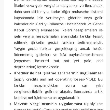
İlkeleri veya gelir vergisi amacıyla izin verilen, ancak
daha sonraki bir yıla kadar diğer muhasebe sistemi
kapsamında izin verilmeyen giderler veya gelir
kalemleridir. Cari yıl bilançosu incelenerek ve Genel
Kabul Görmüş Muhasebe İlkeleri hesaplamaları ile
gelir vergisi hesaplamaları arasındaki farklar tespit
edilerek şirketin geçici farkları belirlenmelidir.
Yaygın geçici farklar, gerçekleşmiş ancak henüz
ödenmemiş giderleri ve itfa payları/amortismanı
(expenses incurred but not yet paid, and
depreciation) içermektedir.
Krediler ile net işletme zararlarının uygulanması
(apply credits and net operating losses-NOL)
:
Bu
farklar hesaplandıktan sonra cari yılın
vergilendirilebilir gelirine ulaşılır. Sonrasında artık
kredi ve net işletme zararı uygulanabilir.
Mevcut vergi oranının uygulanması
(apply the
current tax rate)
:
Cari yılın vergiye tabi geliri mevcut