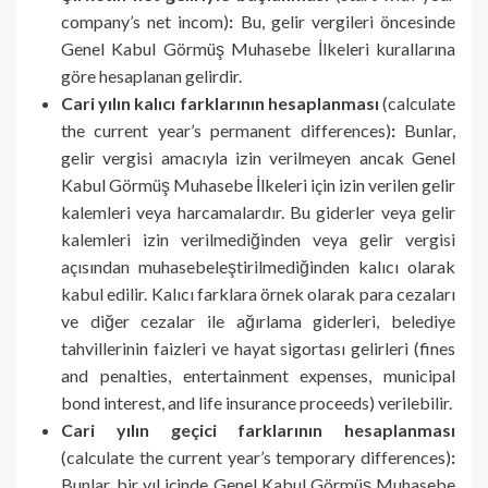
company’s net incom)
:
Bu, gelir vergileri öncesinde
Genel Kabul Görmüş Muhasebe İlkeleri kurallarına
göre hesaplanan gelirdir.
Cari yılın kalıcı farklarının hesaplanması
(calculate
the current year’s permanent differences)
:
Bunlar,
gelir vergisi amacıyla izin verilmeyen ancak Genel
Kabul Görmüş Muhasebe İlkeleri için izin verilen gelir
kalemleri veya harcamalardır. Bu giderler veya gelir
kalemleri izin verilmediğinden veya gelir vergisi
açısından muhasebeleştirilmediğinden kalıcı olarak
kabul edilir. Kalıcı farklara örnek olarak para cezaları
ve diğer cezalar ile ağırlama giderleri, belediye
tahvillerinin faizleri ve hayat sigortası gelirleri (fines
and penalties, entertainment expenses, municipal
bond interest, and life insurance proceeds) verilebilir.
Cari yılın geçici farklarının hesaplanması
(calculate the current year’s temporary differences)
:
Bunlar, bir yıl içinde Genel Kabul Görmüş Muhasebe