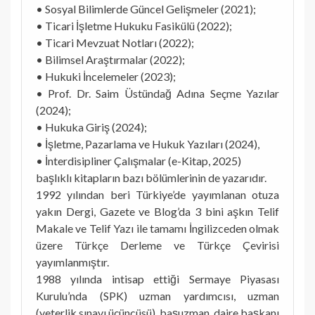
• Sosyal Bilimlerde Güncel Gelişmeler (2021);
• Ticari İşletme Hukuku Fasikülü (2022);
• Ticari Mevzuat Notları (2022);
• Bilimsel Araştırmalar (2022);
• Hukuki İncelemeler (2023);
• Prof. Dr. Saim Üstündağ Adına Seçme Yazılar
(2024);
• Hukuka Giriş (2024);
• İşletme, Pazarlama ve Hukuk Yazıları (2024),
• İnterdisipliner Çalışmalar (e-Kitap, 2025)
başlıklı kitapların bazı bölümlerinin de yazarıdır.
1992 yılından beri Türkiye’de yayımlanan otuza
yakın Dergi, Gazete ve Blog’da 3 bini aşkın Telif
Makale ve Telif Yazı ile tamamı İngilizceden olmak
üzere Türkçe Derleme ve Türkçe Çevirisi
yayımlanmıştır.
1988 yılında intisap ettiği Sermaye Piyasası
Kurulu’nda (SPK) uzman yardımcısı, uzman
(yeterlik sınavı üçüncüsü), başuzman, daire başkanı