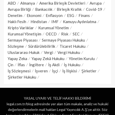
ABD
Almanya
Amerika Birleşik Devletleri
Avrupa
Avrupa Birliği
Bankacılık
Birleşik Krallık
Covid-19
Denetim
Ekonomi
Enflasyon
ESG
Finans
Haklı Fesih
Hindistan
IMF
Kamuyu Aydınlatma
Kripto Varlıklar
Kurumsal Yönetim
Kurumsal Yönetişim
OECD
Risk
SEC
Sermaye Piyasası
Sermaye Piyasası Hukuku
Sözleşme
Sürdürülebilirlik
Ticaret Hukuku
Uluslararası Hukuk
Vergi
Vergi Hukuku
Yapay Zeka
Yapay Zekâ Hukuku
Yönetim Kurulu
Çin
İflas
İngiltere
İş Akdi
İş Hukuku
İş Sözleşmesi
İşveren
İşçi
İş İlişkisi
Şirketler
Şirketler Hukuku
YASAL UYARI VE TELİF HAKKI BİLDİRİMİ
legal.com.tr/blog adresinde yer alan tüm makale, analiz ve hukuki
değerlendirmelerin mali hakları Legal Yayıncılık A.Ş.’ye aittir. Söz