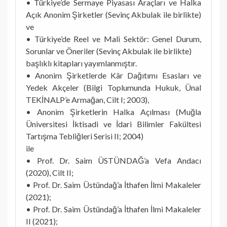
• Türkiye’de Sermaye Piyasası Araçları ve Halka
Açık Anonim Şirketler (Sevinç Akbulak ile birlikte)
ve
• Türkiye’de Reel ve Mali Sektör: Genel Durum,
Sorunlar ve Öneriler (Sevinç Akbulak ile birlikte)
başlıklı kitapları yayımlanmıştır.
• Anonim Şirketlerde Kâr Dağıtımı Esasları ve
Yedek Akçeler (Bilgi Toplumunda Hukuk, Ünal
TEKİNALP’e Armağan, Cilt I; 2003),
• Anonim Şirketlerin Halka Açılması (Muğla
Üniversitesi İktisadi ve İdari Bilimler Fakültesi
Tartışma Tebliğleri Serisi II; 2004)
ile
• Prof. Dr. Saim ÜSTÜNDAĞ’a Vefa Andacı
(2020), Cilt II;
• Prof. Dr. Saim Üstündağ’a İthafen İlmi Makaleler
(2021);
• Prof. Dr. Saim Üstündağ’a İthafen İlmi Makaleler
II (2021);