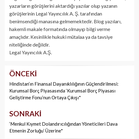
yazarların görüşlerini aktardığı yazılar olup yazanın
görüşlerinin Legal Yayıncılık A. Ş. tarafından
benimsendiği manasına gelmemektedir. Blog yazıları,
hakemli makale formatında olmayıp bilgi verme
amaçlıdır. Kesinlikle hukuki mütalaa ya da tavsiye
niteliğinde değildir.
Legal Yayıncılık A.Ş.
ÖNCEKI
Yazı
dolaşımı
Hindistan’ın Finansal Dayanıklılığının Güçlendirilmesi:
Kurumsal Borç Piyasasında ‘Kurumsal Borç Piyasası
Geliştirme Fonu’nun Ortaya Çıkışı*
SONRAKI
‘Menkul Kıymet Dolandırıcılığından Yöneticileri Dava
Etmenin Zorluğu’ Üzerine*