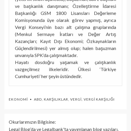
ve başkanlık danışmanı; Özelleştirme İdaresi
Başkanlığı GSM 1800 Lisansları Değerleme
Komisyonunda üye olarak görev yapmış, ayrıca
Vergi Konseyi’nin bazı alt çalışma gruplarında
(Menkul Sermaye İratları ve Değer Artış
Kazançları; Kayıt Dışı Ekonomi; Özkaynakların
Güçlendirilmesi) yer almış olup; halen başuzman
unvanıyla SPK’da çalışmaktadır.
Hayatı dosdoğru yaşamak ve çalışkanlık
vazgeçilmez ilkeleridir. Ülkesi ‘Türkiye
Cumhuriyeti’ her şeyin üstündedir.
EKONOMI
ABD
,
KARŞILIKLAR
,
VERGI
,
VERGI KARŞILIĞI
Okurlarımızın Bilgisine:
Legal Blog’da ve Legalbank'ta yayımlanan blog yazıları,