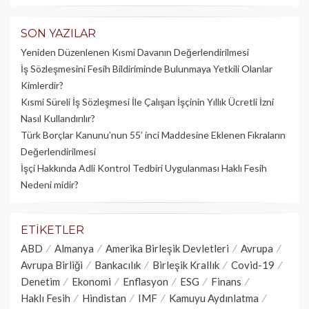
SON YAZILAR
Yeniden Düzenlenen Kısmi Davanın Değerlendirilmesi
İş Sözleşmesini Fesih Bildiriminde Bulunmaya Yetkili Olanlar
Kimlerdir?
Kısmi Süreli İş Sözleşmesi İle Çalışan İşçinin Yıllık Üc­retli İzni
Nasıl Kullandırılır?
Türk Borçlar Kanunu’nun 55’ inci Maddesine Eklenen Fıkraların
Değerlendirilmesi
İşçi Hakkında Adli Kontrol Tedbiri Uygulanması Haklı Fesih
Nedeni midir?
ETIKETLER
ABD
Almanya
Amerika Birleşik Devletleri
Avrupa
Avrupa Birliği
Bankacılık
Birleşik Krallık
Covid-19
Denetim
Ekonomi
Enflasyon
ESG
Finans
Haklı Fesih
Hindistan
IMF
Kamuyu Aydınlatma