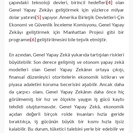
çapındaki teknoloji devleri, birincil hedefleri
[4]
olan
Genel Yapay Zekâyı geliştirmek için yüzlerce milyar
dolar yatırım
[5]
yapıyor. Amerika Birleşik Devletleri-Çin
Ekonomi ve Güvenlik İnceleme Komisyonu, Genel Yapay
Zekâyı geliştirmek için Manhattan Projesi gibi bir
programın
[6]
geliştirilmesini bile teşvik etmiştir.
En azından, Genel Yapay Zekâ yukarıda tartışılan riskleri
büyütebilir. Son derece gelişmiş ve otonom yapay zekâ
modelleri olan Genel Yapay Zekânın ortaya çıkışı,
finansal düzenleyici otoritelerin ekonomik istikrarı ve
piyasa adaletini koruma becerisini aşabilir. Ancak daha
da çarpıcı olanı, Genel Yapay Zekânın daha önce hiç
görülmemiş bir hız ve ölçekte yaygın iş gücü kaybı
tehdidi oluşturmasıdır. Genel Yapay Zekâ, ekonomik
açıdan değerli birçok rolde insanları hızla geride
bıraktıkça, iş gücünün büyük bir kısmı hızla işsiz
kalabilir. Bu durum, tüketici talebini yerle bir edebilir ve