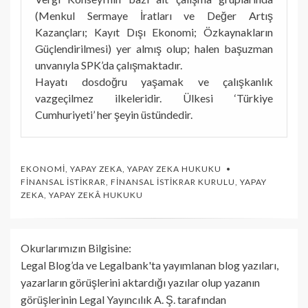
(Menkul Sermaye İratları ve Değer Artış
Kazançları; Kayıt Dışı Ekonomi; Özkaynakların
Güçlendirilmesi) yer almış olup; halen başuzman
unvanıyla SPK’da çalışmaktadır.
Hayatı dosdoğru yaşamak ve çalışkanlık
vazgeçilmez ilkeleridir. Ülkesi ‘Türkiye
Cumhuriyeti’ her şeyin üstündedir.
EKONOMI
,
YAPAY ZEKA
,
YAPAY ZEKA HUKUKU
FINANSAL İSTIKRAR
,
FINANSAL İSTIKRAR KURULU
,
YAPAY
ZEKA
,
YAPAY ZEKÂ HUKUKU
Okurlarımızın Bilgisine:
Legal Blog’da ve Legalbank'ta yayımlanan blog yazıları,
yazarların görüşlerini aktardığı yazılar olup yazanın
görüşlerinin Legal Yayıncılık A. Ş. tarafından