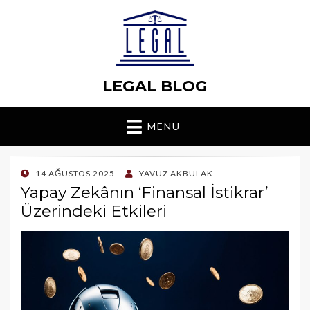
LEGAL BLOG
MENU
POSTED
14 AĞUSTOS 2025
YAVUZ AKBULAK
ON
Yapay Zekânın ‘Finansal İstikrar’
Üzerindeki Etkileri