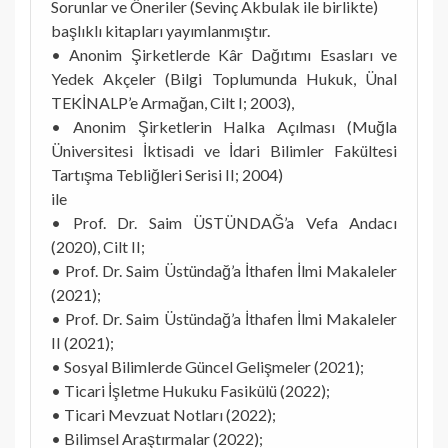
Sorunlar ve Öneriler (Sevinç Akbulak ile birlikte)
başlıklı kitapları yayımlanmıştır.
• Anonim Şirketlerde Kâr Dağıtımı Esasları ve
Yedek Akçeler (Bilgi Toplumunda Hukuk, Ünal
TEKİNALP’e Armağan, Cilt I; 2003),
• Anonim Şirketlerin Halka Açılması (Muğla
Üniversitesi İktisadi ve İdari Bilimler Fakültesi
Tartışma Tebliğleri Serisi II; 2004)
ile
• Prof. Dr. Saim ÜSTÜNDAĞ’a Vefa Andacı
(2020), Cilt II;
• Prof. Dr. Saim Üstündağ’a İthafen İlmi Makaleler
(2021);
• Prof. Dr. Saim Üstündağ’a İthafen İlmi Makaleler
II (2021);
• Sosyal Bilimlerde Güncel Gelişmeler (2021);
• Ticari İşletme Hukuku Fasikülü (2022);
• Ticari Mevzuat Notları (2022);
• Bilimsel Araştırmalar (2022);