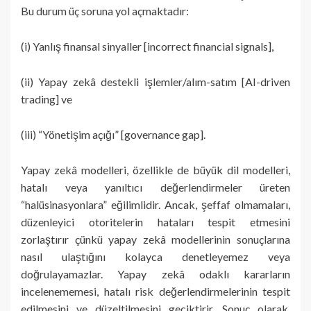
Bu durum üç soruna yol açmaktadır:
(i) Yanlış finansal sinyaller [incorrect financial signals],
(ii) Yapay zekâ destekli işlemler/alım-satım [AI-driven
trading] ve
(iii) “Yönetişim açığı” [governance gap].
Yapay zekâ modelleri, özellikle de büyük dil modelleri,
hatalı veya yanıltıcı değerlendirmeler üreten
“halüsinasyonlara” eğilimlidir. Ancak, şeffaf olmamaları,
düzenleyici otoritelerin hataları tespit etmesini
zorlaştırır çünkü yapay zekâ modellerinin sonuçlarına
nasıl ulaştığını kolayca denetleyemez veya
doğrulayamazlar. Yapay zekâ odaklı kararların
incelenememesi, hatalı risk değerlendirmelerinin tespit
edilmesini ve düzeltilmesini geciktirir. Sonuç olarak,