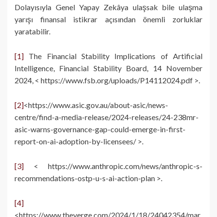
Dolayısıyla Genel Yapay Zekâya ulaşsak bile ulaşma
yarışı finansal istikrar açısından önemli zorluklar
yaratabilir.
[1]
The Financial Stability Implications of Artificial
Intelligence, Financial Stability Board, 14 November
2024, < https://www.fsb.org/uploads/P14112024.pdf >.
[2]
<https://www.asic.gov.au/about-asic/news-
centre/find-a-media-release/2024-releases/24-238mr-
asic-warns-governance-gap-could-emerge-in-first-
report-on-ai-adoption-by-licensees/ >.
[3]
< https://www.anthropic.com/news/anthropic-s-
recommendations-ostp-u-s-ai-action-plan >.
[4]
<https://www.theverge.com/2024/1/18/24042354/mar