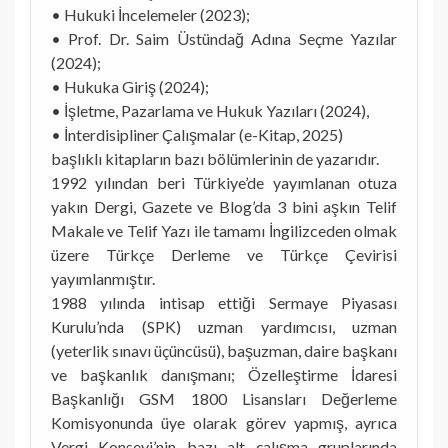
• Hukuki İncelemeler (2023);
• Prof. Dr. Saim Üstündağ Adına Seçme Yazılar
(2024);
• Hukuka Giriş (2024);
• İşletme, Pazarlama ve Hukuk Yazıları (2024),
• İnterdisipliner Çalışmalar (e-Kitap, 2025)
başlıklı kitapların bazı bölümlerinin de yazarıdır.
1992 yılından beri Türkiye’de yayımlanan otuza
yakın Dergi, Gazete ve Blog’da 3 bini aşkın Telif
Makale ve Telif Yazı ile tamamı İngilizceden olmak
üzere Türkçe Derleme ve Türkçe Çevirisi
yayımlanmıştır.
1988 yılında intisap ettiği Sermaye Piyasası
Kurulu’nda (SPK) uzman yardımcısı, uzman
(yeterlik sınavı üçüncüsü), başuzman, daire başkanı
ve başkanlık danışmanı; Özelleştirme İdaresi
Başkanlığı GSM 1800 Lisansları Değerleme
Komisyonunda üye olarak görev yapmış, ayrıca
Vergi Konseyi’nin bazı alt çalışma gruplarında