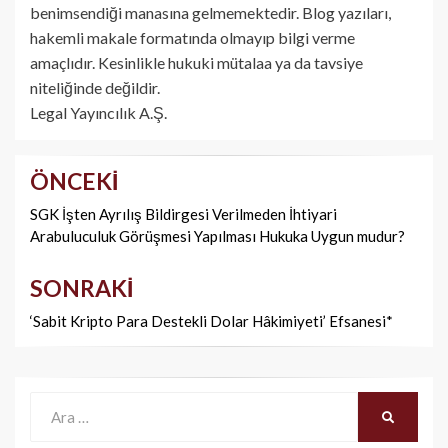
benimsendiği manasına gelmemektedir. Blog yazıları,
hakemli makale formatında olmayıp bilgi verme
amaçlıdır. Kesinlikle hukuki mütalaa ya da tavsiye
niteliğinde değildir.
Legal Yayıncılık A.Ş.
ÖNCEKI
Yazı
dolaşımı
SGK İşten Ayrılış Bildirgesi Verilmeden İhtiyari
Arabuluculuk Görüşmesi Yapılması Hukuka Uygun mudur?
SONRAKI
‘Sabit Kripto Para Destekli Dolar Hâkimiyeti’ Efsanesi*
Ara:
ARA