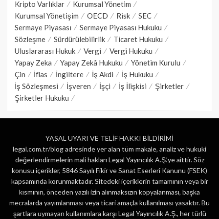
Kripto Varlıklar
Kurumsal Yönetim
Kurumsal Yönetişim
OECD
Risk
SEC
Sermaye Piyasası
Sermaye Piyasası Hukuku
Sözleşme
Sürdürülebilirlik
Ticaret Hukuku
Uluslararası Hukuk
Vergi
Vergi Hukuku
Yapay Zeka
Yapay Zekâ Hukuku
Yönetim Kurulu
Çin
İflas
İngiltere
İş Akdi
İş Hukuku
İş Sözleşmesi
İşveren
İşçi
İş İlişkisi
Şirketler
Şirketler Hukuku
YASAL UYARI VE TELİF HAKKI BİLDİRİMİ
legal.com.tr/blog adresinde yer alan tüm makale, analiz ve hukuki
değerlendirmelerin mali hakları Legal Yayıncılık A.Ş.’ye aittir. Söz
konusu içerikler, 5846 Sayılı Fikir ve Sanat Eserleri Kanunu (FSEK)
kapsamında korunmaktadır. Sitedeki içeriklerin tamamının veya bir
kısmının, önceden yazılı izin alınmaksızın kopyalanması, başka
mecralarda yayımlanması veya ticari amaçla kullanılması yasaktır. Bu
şartlara uymayan kullanımlara karşı Legal Yayıncılık A.Ş., her türlü