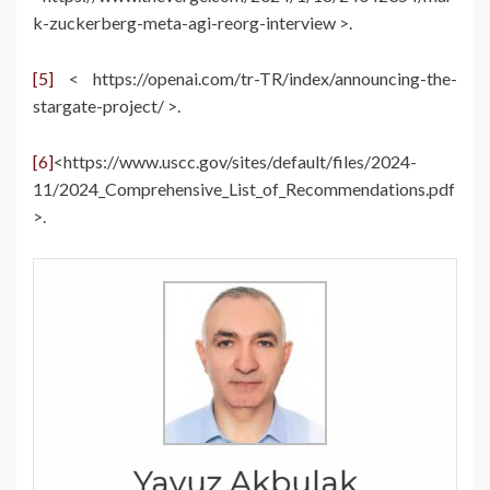
k-zuckerberg-meta-agi-reorg-interview >.
[5]
< https://openai.com/tr-TR/index/announcing-the-
stargate-project/ >.
[6]
<https://www.uscc.gov/sites/default/files/2024-
11/2024_Comprehensive_List_of_Recommendations.pdf
>.
Yavuz Akbulak