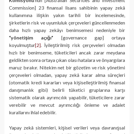
Komisyonu
’nun [Australian Securities and Investment
Commission] 23 finansal lisans sahibinin yapay zekâ
kullanımına ilişkin yakın tarihli bir incelemesinde,
şirketlerin risk ve uyumluluk çerçeveleri güncellenmeden
daha hızlı yapay zekâyı benimsemesi nedeniyle bir
“yönetişim açığı”
[governance gap] ortaya
koyulmuştur
[2]
. İyileştirilmiş risk çerçeveleri olmadan
hızlı bir benimseme, tüketicileri ancak zarar meydana
geldikten sonra ortaya çıkan olası hatalara ve önyargılara
maruz bırakır. Nitekim net bir gözetim ve risk yönetimi
çerçeveleri olmadan, yapay zekâ karar alma süreçleri
(otomatik kredi kararları veya kişiselleştirilmiş finansal
danışmanlık gibi) belirli tüketici gruplarına karşı
sistematik olarak ayrımcılık yapabilir, tüketicilere zarar
verebilir ve mevcut ayrımcılığı önleme ve adalet
kurallarını ihlal edebilir.
Yapay zekâ sistemleri, kişisel verileri veya davranışsal