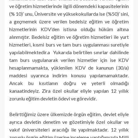
ve öğretim hizmetlerinde ilgili dönemdeki kapasitelerinin
(% 10)’ unu, Üniversite ve yüksekokullarda ise (%50)’ sini,
a geçmemek üzere verilen bedelsiz eğitim ve öğretim
hizmetlerinin KDV’den istisna olduğu hüküm altına
alınmıştır. Bedelsiz eğitim ve öğretim hizmetleri ile yurt
hizmetleri, kısmi burs ve tam burs uygulanması suretiyle
yapılabilmektedir.a Yukarıda belirtilen sınırlar dahilinde
tam burs uygulanarak verilen hizmetler için ise KDV
hesaplanmamakta, yüklenilen KDV de kanunun (30/a)
maddesi uyarınca indirim konusu yapılamamaktadır.
Ancak bu kısıtlanın doğru ve yeterli olmadığı
kanaatindeyiz. Zira özel okullar eliyle yapılan 12 yıllık
zorunlu eğitim devletin ödevi ve görevidir.
Belirttiğimiz üzere ülkemizde örgün eğitim, devlet eliyle
ayrıca devletin denetim ve gözetimiyle özel okullar ve
vakıf üniversiteleri aracılığı ile yapılmaktadır. 12 yıllık
zorunlu örgün eğitim üzerine inceleme yaptığımızda Milli