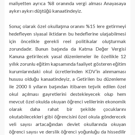
maliyetten ayrıca %8 oranında vergi alması Anayasaya
aykırı aykırı düştüğü kanaatindeyiz.
Sonuç olarak özel okullaşma oranını %15 lere getirmeyi
hedefleyen siyasal iktidarın bu hedeflerine ulaşabilmesi
için öncelikle gerekli reel politikalar oluşturmak
zorundadır. Bunun başında da Katma Değer Vergisi
Kanuna getirilecek yasal düzenlemeler ile özellikle 12
yıllık zorunlu eğitim kapsamında faaliyet gösteren eğitim
kurumlarındaki okul ücretlerinden KDV’in alınmaması
hususu olduğu kanaatindeyiz, a Getirilen bu düzenleme
ile 2000 li yılların başından itibaren teşvik edilen özel
okul açılması gayretlerini destekleyecek olup hem
mevcut özel okulda okuyan öğrenci velilerinin ekonomik
olarak daha rahat bir şekilde çocuklarını
okutabilecekleri gibi öğrencisini özel okula gönderecek
veli sayısı artacağından devlet okullarında okuyan
öğrenci sayısı ve derslik öğrenci yoğunluğu da hissedilir