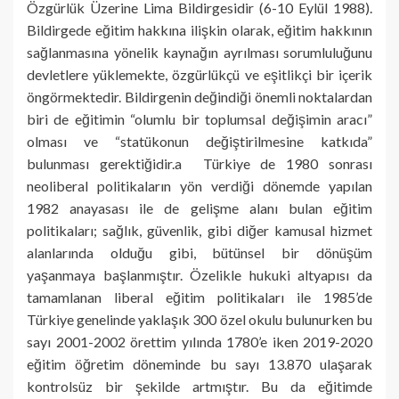
Özgürlük Üzerine Lima Bildirgesidir (6-10 Eylül 1988).
Bildirgede eğitim hakkına ilişkin olarak, eğitim hakkının
sağlanmasına yönelik kaynağın ayrılması sorumluluğunu
devletlere yüklemekte, özgürlükçü ve eşitlikçi bir içerik
öngörmektedir. Bildirgenin değindiği önemli noktalardan
biri de eğitimin “olumlu bir toplumsal değişimin aracı”
olması ve “statükonun değiştirilmesine katkıda”
bulunması gerektiğidir.a Türkiye de 1980 sonrası
neoliberal politikaların yön verdiği dönemde yapılan
1982 anayasası ile de gelişme alanı bulan eğitim
politikaları; sağlık, güvenlik, gibi diğer kamusal hizmet
alanlarında olduğu gibi, bütünsel bir dönüşüm
yaşanmaya başlanmıştır. Özelikle hukuki altyapısı da
tamamlanan liberal eğitim politikaları ile 1985’de
Türkiye genelinde yaklaşık 300 özel okulu bulunurken bu
sayı 2001-2002 örettim yılında 1780’e iken 2019-2020
eğitim öğretim döneminde bu sayı 13.870 ulaşarak
kontrolsüz bir şekilde artmıştır. Bu da eğitimde