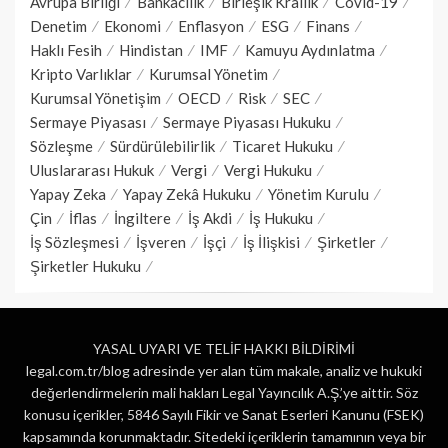
Avrupa Birliği
Bankacılık
Birleşik Krallık
Covid-19
Denetim
Ekonomi
Enflasyon
ESG
Finans
Haklı Fesih
Hindistan
IMF
Kamuyu Aydınlatma
Kripto Varlıklar
Kurumsal Yönetim
Kurumsal Yönetişim
OECD
Risk
SEC
Sermaye Piyasası
Sermaye Piyasası Hukuku
Sözleşme
Sürdürülebilirlik
Ticaret Hukuku
Uluslararası Hukuk
Vergi
Vergi Hukuku
Yapay Zeka
Yapay Zekâ Hukuku
Yönetim Kurulu
Çin
İflas
İngiltere
İş Akdi
İş Hukuku
İş Sözleşmesi
İşveren
İşçi
İş İlişkisi
Şirketler
Şirketler Hukuku
YASAL UYARI VE TELİF HAKKI BİLDİRİMİ
legal.com.tr/blog adresinde yer alan tüm makale, analiz ve hukuki
değerlendirmelerin mali hakları Legal Yayıncılık A.Ş.’ye aittir. Söz
konusu içerikler, 5846 Sayılı Fikir ve Sanat Eserleri Kanunu (FSEK)
kapsamında korunmaktadır. Sitedeki içeriklerin tamamının veya bir