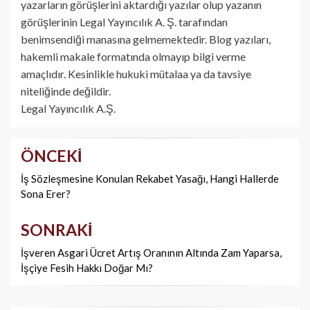
yazarların görüşlerini aktardığı yazılar olup yazanın
görüşlerinin Legal Yayıncılık A. Ş. tarafından
benimsendiği manasına gelmemektedir. Blog yazıları,
hakemli makale formatında olmayıp bilgi verme
amaçlıdır. Kesinlikle hukuki mütalaa ya da tavsiye
niteliğinde değildir.
Legal Yayıncılık A.Ş.
ÖNCEKI
Yazı
dolaşımı
İş Sözleşmesine Konulan Rekabet Yasağı, Hangi Hallerde
Sona Erer?
SONRAKI
İşveren Asgari Ücret Artış Oranının Altında Zam Yaparsa,
İşçiye Fesih Hakkı Doğar Mı?