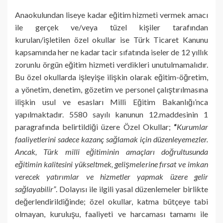
Anaokulundan liseye kadar eğitim hizmeti vermek amacı
ile gerçek ve/veya tüzel kişiler tarafından
kurulan/işletilen özel okullar ise Türk Ticaret Kanunu
kapsamında her ne kadar tacir sıfatında iseler de 12 yıllık
zorunlu örgün eğitim hizmeti verdikleri unutulmamalıdır.
Bu özel okullarda işleyişe ilişkin olarak eğitim-öğretim,
a yönetim, denetim, gözetim ve personel çalıştırılmasına
ilişkin usul ve esasları Milli Eğitim Bakanlığı’nca
yapılmaktadır. 5580 sayılı kanunun 12.maddesinin 1
paragrafında belirtildiği üzere Özel Okullar;
“
Kurumlar
faaliyetlerini sadece kazanç sağlamak için düzenleyemezler.
Ancak, Türk milli eğitiminin amaçları doğrultusunda
eğitimin kalitesini yükseltmek, gelişmelerine fırsat ve imkan
verecek yatırımlar ve hizmetler yapmak üzere gelir
sağlayabilir”
. Dolayısı ile ilgili yasal düzenlemeler birlikte
değerlendirildiğinde; özel okullar, katma bütçeye tabi
olmayan, kuruluşu, faaliyeti ve harcaması tamamı ile