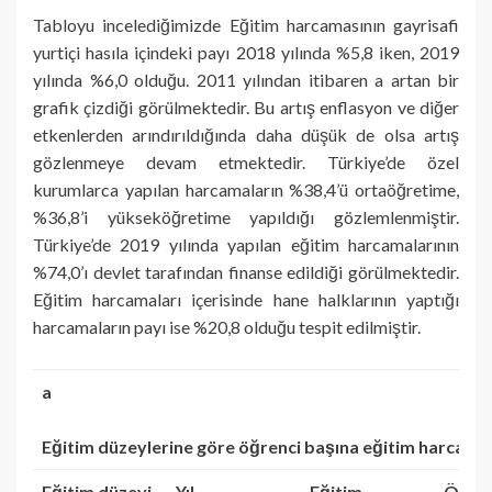
Tabloyu incelediğimizde Eğitim harcamasının gayrisafi
yurtiçi hasıla içindeki payı 2018 yılında %5,8 iken, 2019
yılında %6,0 olduğu. 2011 yılından itibaren a artan bir
grafik çizdiği görülmektedir. Bu artış enflasyon ve diğer
etkenlerden arındırıldığında daha düşük de olsa artış
gözlenmeye devam etmektedir. Türkiye’de özel
kurumlarca yapılan harcamaların %38,4’ü ortaöğretime,
%36,8’i yükseköğretime yapıldığı gözlemlenmiştir.
Türkiye’de 2019 yılında yapılan eğitim harcamalarının
%74,0’ı devlet tarafından finanse edildiği görülmektedir.
Eğitim harcamaları içerisinde hane halklarının yaptığı
harcamaların payı ise %20,8 olduğu tespit edilmiştir.
a
Eğitim düzeylerine göre öğrenci başına eğitim harcama
Eğitim düzeyi
Yıl
Eğitim
Öğren