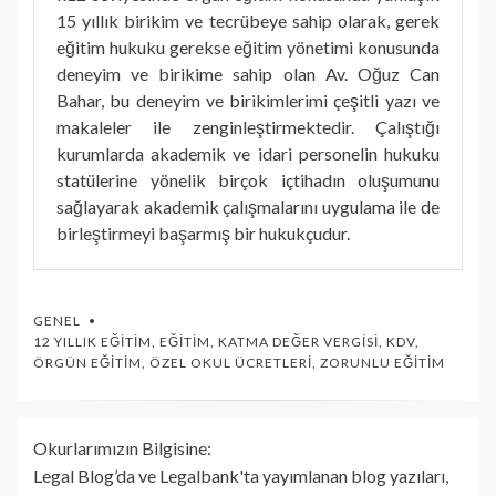
15 yıllık birikim ve tecrübeye sahip olarak, gerek
eğitim hukuku gerekse eğitim yönetimi konusunda
deneyim ve birikime sahip olan Av. Oğuz Can
Bahar, bu deneyim ve birikimlerimi çeşitli yazı ve
makaleler ile zenginleştirmektedir. Çalıştığı
kurumlarda akademik ve idari personelin hukuku
statülerine yönelik birçok içtihadın oluşumunu
sağlayarak akademik çalışmalarını uygulama ile de
birleştirmeyi başarmış bir hukukçudur.
GENEL
12 YILLIK EĞITIM
,
EĞITIM
,
KATMA DEĞER VERGISI
,
KDV
,
ÖRGÜN EĞITIM
,
ÖZEL OKUL ÜCRETLERI
,
ZORUNLU EĞITIM
Okurlarımızın Bilgisine:
Legal Blog’da ve Legalbank'ta yayımlanan blog yazıları,