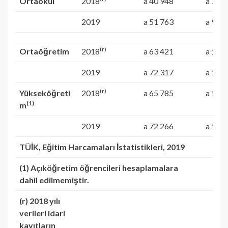
Ortaokul
2018
a 40 948
a 7 29
2019
a 51 763
a 9 12
(r)
Ortaöğretim
2018
a 63 421
a 11 
2019
a 72 317
a 12 
(r)
Yükseköğreti
2018
a 65 785
a 16 
(1)
m
2019
a 72 266
a 18 
TÜİK, Eğitim Harcamaları İstatistikleri, 2019
(1) Açıköğretim öğrencileri hesaplamalara
dahil edilmemiştir.
(r) 2018 yılı
verileri idari
kayıtların