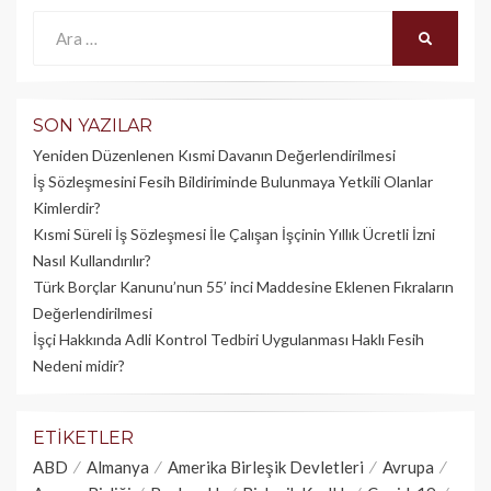
Ara:
ARA
SON YAZILAR
Yeniden Düzenlenen Kısmi Davanın Değerlendirilmesi
İş Sözleşmesini Fesih Bildiriminde Bulunmaya Yetkili Olanlar
Kimlerdir?
Kısmi Süreli İş Sözleşmesi İle Çalışan İşçinin Yıllık Üc­retli İzni
Nasıl Kullandırılır?
Türk Borçlar Kanunu’nun 55’ inci Maddesine Eklenen Fıkraların
Değerlendirilmesi
İşçi Hakkında Adli Kontrol Tedbiri Uygulanması Haklı Fesih
Nedeni midir?
ETIKETLER
ABD
Almanya
Amerika Birleşik Devletleri
Avrupa