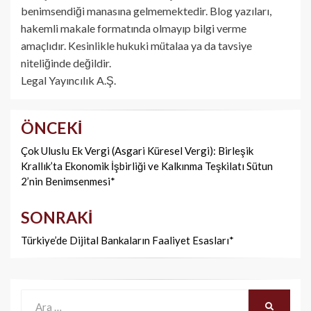
benimsendiği manasına gelmemektedir. Blog yazıları,
hakemli makale formatında olmayıp bilgi verme
amaçlıdır. Kesinlikle hukuki mütalaa ya da tavsiye
niteliğinde değildir.
Legal Yayıncılık A.Ş.
ÖNCEKI
Yazı
dolaşımı
Çok Uluslu Ek Vergi (Asgari Küresel Vergi): Birleşik
Krallık’ta Ekonomik İşbirliği ve Kalkınma Teşkilatı Sütun
2’nin Benimsenmesi*
SONRAKI
Türkiye’de Dijital Bankaların Faaliyet Esasları*
Ara:
ARA