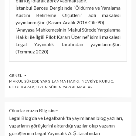
bilirkişi olarak görev yapmaktadır.
İstanbul Barosu Dergisinde “Öldürme ve Yaralama
Kastını Belirleme Ölçütleri” adlı makalesi
yayınlanmıştır. (Kasım-Aralık 2016 Cilt:90)
“Anayasa Mahkemesinin Makul Sürede Yargılanma
Hakkı ile İlgili Pilot Kararı Üzerine” isimli makalesi
Legal Yayıncılık tarafından yayınlanmıştır.
(Temmuz 2020)
GENEL
MAKUL SÜREDE YARGILANMA HAKKI
,
NEVRIYE KURUÇ
,
PILOT KARAR
,
UZUN SÜREN YARGILAMALAR
Okurlarımızın Bilgisine:
Legal Blog’da ve Legalbank'ta yayımlanan blog yazıları,
yazarların görüşlerini aktardığı yazılar olup yazanın
görüşlerinin Legal Yayıncılık A. Ş. tarafından