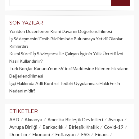
SON YAZILAR
Yeniden Düzenlenen Kısmi Davanın Değerlendirilmesi
İş Sözleşmesini Fesih Bildiriminde Bulunmaya Yetkili Olanlar
Kimlerdir?
Kısmi Süreli İş Sözleşmesi İle Çalışan İşçinin Yıllık Üc­retli İzni
Nasıl Kullandırılır?
Türk Borçlar Kanunu’nun 55’ inci Maddesine Eklenen Fıkraların
Değerlendirilmesi
İşçi Hakkında Adli Kontrol Tedbiri Uygulanması Haklı Fesih
Nedeni midir?
ETIKETLER
ABD
Almanya
Amerika Birleşik Devletleri
Avrupa
Avrupa Birliği
Bankacılık
Birleşik Krallık
Covid-19
Denetim
Ekonomi
Enflasyon
ESG
Finans