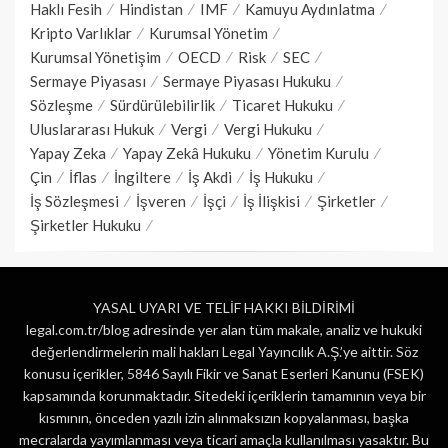
Haklı Fesih
Hindistan
IMF
Kamuyu Aydınlatma
Kripto Varlıklar
Kurumsal Yönetim
Kurumsal Yönetişim
OECD
Risk
SEC
Sermaye Piyasası
Sermaye Piyasası Hukuku
Sözleşme
Sürdürülebilirlik
Ticaret Hukuku
Uluslararası Hukuk
Vergi
Vergi Hukuku
Yapay Zeka
Yapay Zekâ Hukuku
Yönetim Kurulu
Çin
İflas
İngiltere
İş Akdi
İş Hukuku
İş Sözleşmesi
İşveren
İşçi
İş İlişkisi
Şirketler
Şirketler Hukuku
YASAL UYARI VE TELİF HAKKI BİLDİRİMİ
legal.com.tr/blog adresinde yer alan tüm makale, analiz ve hukuki
değerlendirmelerin mali hakları Legal Yayıncılık A.Ş.’ye aittir. Söz
konusu içerikler, 5846 Sayılı Fikir ve Sanat Eserleri Kanunu (FSEK)
kapsamında korunmaktadır. Sitedeki içeriklerin tamamının veya bir
kısmının, önceden yazılı izin alınmaksızın kopyalanması, başka
mecralarda yayımlanması veya ticari amaçla kullanılması yasaktır. Bu