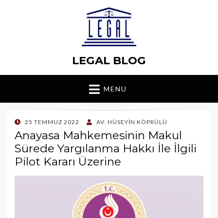
LEGAL BLOG
MENU
POSTED
25 TEMMUZ 2022
AV. HÜSEYIN KÖPRÜLÜ
ON
Anayasa Mahkemesinin Makul
Sürede Yargılanma Hakkı İle İlgili
Pilot Kararı Üzerine