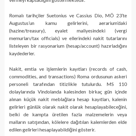
Romalı tarihçiler Suetonius ve Cassius Dio, MÖ 23’te
Augustus’un kamu gelirlerini, aerarium’daki
(hazine/treasury), eyalet maliyesindeki (vergi
memurları/tax officials) ve ellerindeki nakit tutarlarını
listeleyen bir rasyonarium (hesap/account) hazırladığını
kaydederler.
Nakit, emtia ve işlemlerin kayıtları (records of cash,
commodities, and transactions) Roma ordusunun askeri
personeli tarafından titizlikle tutulurdu. MS 110
dolaylarında Vindolanda kalesinden birkaç gün içinde
alınan küçük nakit meblağlara hesap kayıtları, kalenin
gelirleri günlük olarak nakit olarak hesaplayabileceğini,
belki de kampta üretilen fazla malzemelerin veya
malların satışından, kölelere dağıtılan kalemlerden elde
edilen gelirleri hesaplayabildiğini gösterir.