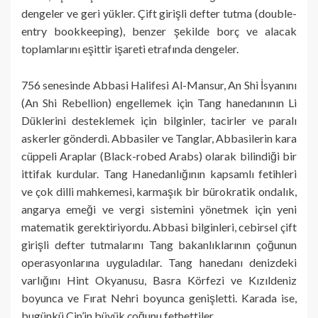
dengeler ve geri yükler. Çift girişli defter tutma (double-
entry bookkeeping), benzer şekilde borç ve alacak
toplamlarını eşittir işareti etrafında dengeler.
756 senesinde Abbasi Halifesi Al-Mansur, An Shi İsyanını
(An Shi Rebellion) engellemek için Tang hanedanının Li
Düklerini desteklemek için bilginler, tacirler ve paralı
askerler gönderdi. Abbasiler ve Tanglar, Abbasilerin kara
cüppeli Araplar (Black-robed Arabs) olarak bilindiği bir
ittifak kurdular. Tang Hanedanlığının kapsamlı fetihleri
ve çok dilli mahkemesi, karmaşık bir bürokratik ondalık,
angarya emeği ve vergi sistemini yönetmek için yeni
matematik gerektiriyordu. Abbasi bilginleri, cebirsel çift
girişli defter tutmalarını Tang bakanlıklarının çoğunun
operasyonlarına uyguladılar. Tang hanedanı denizdeki
varlığını Hint Okyanusu, Basra Körfezi ve Kızıldeniz
boyunca ve Fırat Nehri boyunca genişletti. Karada ise,
bugünkü Çin’in büyük çoğunu fethettiler.