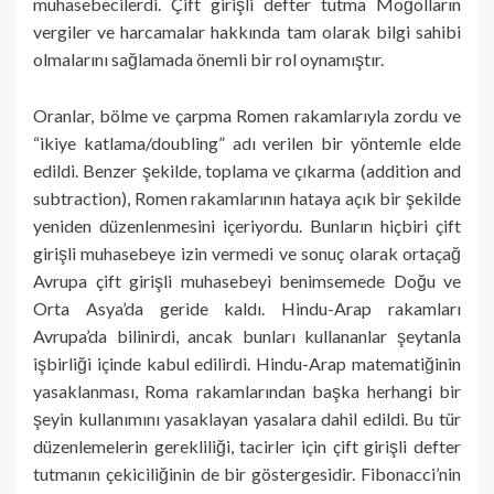
muhasebecilerdi. Çift girişli defter tutma Moğolların
vergiler ve harcamalar hakkında tam olarak bilgi sahibi
olmalarını sağlamada önemli bir rol oynamıştır.
Oranlar, bölme ve çarpma Romen rakamlarıyla zordu ve
“ikiye katlama/doubling” adı verilen bir yöntemle elde
edildi. Benzer şekilde, toplama ve çıkarma (addition and
subtraction), Romen rakamlarının hataya açık bir şekilde
yeniden düzenlenmesini içeriyordu. Bunların hiçbiri çift
girişli muhasebeye izin vermedi ve sonuç olarak ortaçağ
Avrupa çift girişli muhasebeyi benimsemede Doğu ve
Orta Asya’da geride kaldı. Hindu-Arap rakamları
Avrupa’da bilinirdi, ancak bunları kullananlar şeytanla
işbirliği içinde kabul edilirdi. Hindu-Arap matematiğinin
yasaklanması, Roma rakamlarından başka herhangi bir
şeyin kullanımını yasaklayan yasalara dahil edildi. Bu tür
düzenlemelerin gerekliliği, tacirler için çift girişli defter
tutmanın çekiciliğinin de bir göstergesidir. Fibonacci’nin