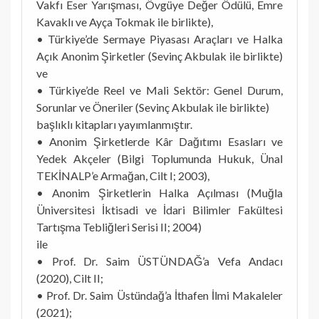
Vakfı Eser Yarışması, Övgüye Değer Ödülü, Emre
Kavaklı ve Ayça Tokmak ile birlikte),
• Türkiye’de Sermaye Piyasası Araçları ve Halka
Açık Anonim Şirketler (Sevinç Akbulak ile birlikte)
ve
• Türkiye’de Reel ve Mali Sektör: Genel Durum,
Sorunlar ve Öneriler (Sevinç Akbulak ile birlikte)
başlıklı kitapları yayımlanmıştır.
• Anonim Şirketlerde Kâr Dağıtımı Esasları ve
Yedek Akçeler (Bilgi Toplumunda Hukuk, Ünal
TEKİNALP’e Armağan, Cilt I; 2003),
• Anonim Şirketlerin Halka Açılması (Muğla
Üniversitesi İktisadi ve İdari Bilimler Fakültesi
Tartışma Tebliğleri Serisi II; 2004)
ile
• Prof. Dr. Saim ÜSTÜNDAĞ’a Vefa Andacı
(2020), Cilt II;
• Prof. Dr. Saim Üstündağ’a İthafen İlmi Makaleler
(2021);