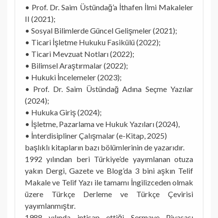
• Prof. Dr. Saim Üstündağ’a İthafen İlmi Makaleler
II (2021);
• Sosyal Bilimlerde Güncel Gelişmeler (2021);
• Ticari İşletme Hukuku Fasikülü (2022);
• Ticari Mevzuat Notları (2022);
• Bilimsel Araştırmalar (2022);
• Hukuki İncelemeler (2023);
• Prof. Dr. Saim Üstündağ Adına Seçme Yazılar
(2024);
• Hukuka Giriş (2024);
• İşletme, Pazarlama ve Hukuk Yazıları (2024),
• İnterdisipliner Çalışmalar (e-Kitap, 2025)
başlıklı kitapların bazı bölümlerinin de yazarıdır.
1992 yılından beri Türkiye’de yayımlanan otuza
yakın Dergi, Gazete ve Blog’da 3 bini aşkın Telif
Makale ve Telif Yazı ile tamamı İngilizceden olmak
üzere Türkçe Derleme ve Türkçe Çevirisi
yayımlanmıştır.
1988 yılında intisap ettiği Sermaye Piyasası