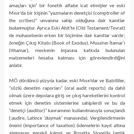
amaçları için” bir fonetik alfabe icat etmişler ve eski
Mısır’da bir kişinin “yazmaların denetçisi (comptroller of
the scribes)” unvanına sahip olduğuna dair kanıtlar
bulunmuştur. Ayrıca Eski Ahit’te (Old Testament/Tevrat)
de muhasebenin erken bir biçimine dair kanıtlar vardır;
örneğin Çıkış Kitabı (Book of Exodus), Musa’nın İtamar’ı
(Ithamar), meskenin inşasına katkıda bulunulan
malzemeleri hesaba katması için görevlendirdiğini
anlatır.
MÖ dördüncü yüzyıla kadar, eski Mısırlılar ve Babilliler,
“sözlü denetim raporları” (oral audit reports) da dahil
olmak üzere depolara giriş ve çıkış hareketlerini kontrol
etmek için denetim sistemlerine sahiplerdi ve bu da
“denetçi (auditor)” kavramının kullanılmasıyla sonuçlandı
(:audire, Latince ‘duymak’ manasında). Vergilendirmenin
önemi (importance of taxation) ödemelerin kayıt altına
alınmasını gerekli kılmış ve Rosetta Stone’da (antik