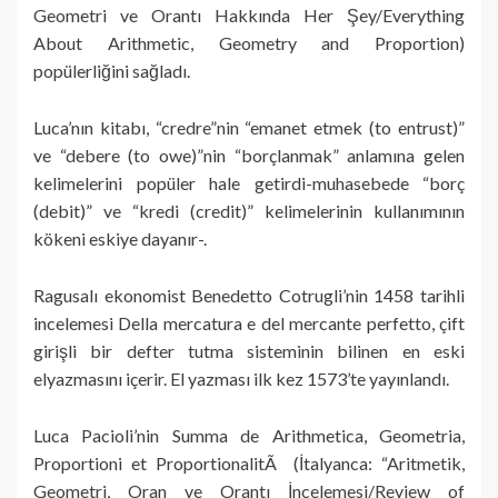
Geometri ve Orantı Hakkında Her Şey/Everything
About Arithmetic, Geometry and Proportion)
popülerliğini sağladı.
Luca’nın kitabı, “credre”nin “emanet etmek (to entrust)”
ve “debere (to owe)”nin “borçlanmak” anlamına gelen
kelimelerini popüler hale getirdi-muhasebede “borç
(debit)” ve “kredi (credit)” kelimelerinin kullanımının
kökeni eskiye dayanır-.
Ragusalı ekonomist Benedetto Cotrugli’nin 1458 tarihli
incelemesi Della mercatura e del mercante perfetto, çift
girişli bir defter tutma sisteminin bilinen en eski
elyazmasını içerir. El yazması ilk kez 1573’te yayınlandı.
Luca Pacioli’nin Summa de Arithmetica, Geometria,
Proportioni et ProportionalitÃ (İtalyanca: “Aritmetik,
Geometri, Oran ve Orantı İncelemesi/Review of