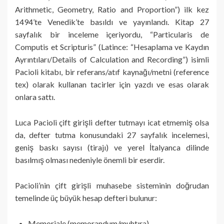
Arithmetic, Geometry, Ratio and Proportion”) ilk kez
1494’te Venedik’te basıldı ve yayınlandı. Kitap 27
sayfalık bir inceleme içeriyordu, “Particularis de
Computis et Scripturis” (Latince: “Hesaplama ve Kaydın
Ayrıntıları/Details of Calculation and Recording”) isimli
Pacioli kitabı, bir referans/atıf kaynağı/metni (reference
tex) olarak kullanan tacirler için yazdı ve esas olarak
onlara sattı.
Luca Pacioli çift girişli defter tutmayı icat etmemiş olsa
da, defter tutma konusundaki 27 sayfalık incelemesi,
geniş baskı sayısı (tirajı) ve yerel İtalyanca dilinde
basılmış olması nedeniyle önemli bir eserdir.
Pacioli’nin çift girişli muhasebe sisteminin doğrudan
temelinde üç büyük hesap defteri bulunur:
Memoriale (memorandum/muhtıra)