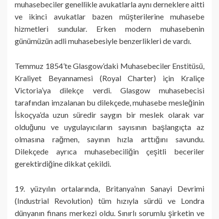
muhasebeciler genellikle avukatlarla aynı derneklere aitti
ve ikinci avukatlar bazen müşterilerine muhasebe
hizmetleri sundular. Erken modern muhasebenin
günümüzün adli muhasebesiyle benzerlikleri de vardı.
Temmuz 1854’te Glasgow’daki Muhasebeciler Enstitüsü,
Kraliyet Beyannamesi (Royal Charter) için Kraliçe
Victoria’ya dilekçe verdi. Glasgow muhasebecisi
tarafından imzalanan bu dilekçede, muhasebe mesleğinin
İskoçya’da uzun süredir saygın bir meslek olarak var
olduğunu ve uygulayıcıların sayısının başlangıçta az
olmasına rağmen, sayının hızla arttığını savundu.
Dilekçede ayrıca muhasebeciliğin çeşitli beceriler
gerektirdiğine dikkat çekildi.
19. yüzyılın ortalarında, Britanya’nın Sanayi Devrimi
(Industrial Revolution) tüm hızıyla sürdü ve Londra
dünyanın finans merkezi oldu. Sınırlı sorumlu şirketin ve