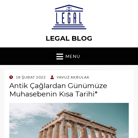
LEGAL BLOG
MENU
POSTED
18 ŞUBAT 2022
YAVUZ AKBULAK
ON
Antik Çağlardan Günümüze
Muhasebenin Kısa Tarihi*