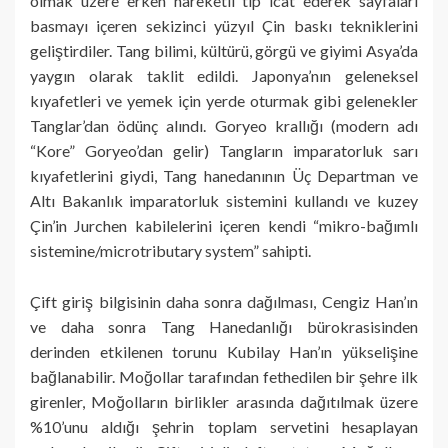
olmak üzere erken hareketli tip icat ederek sayfaları
basmayı içeren sekizinci yüzyıl Çin baskı tekniklerini
geliştirdiler. Tang bilimi, kültürü, görgü ve giyimi Asya’da
yaygın olarak taklit edildi. Japonya’nın geleneksel
kıyafetleri ve yemek için yerde oturmak gibi gelenekler
Tanglar’dan ödünç alındı. Goryeo krallığı (modern adı
“Kore” Goryeo’dan gelir) Tangların imparatorluk sarı
kıyafetlerini giydi, Tang hanedanının Üç Departman ve
Altı Bakanlık imparatorluk sistemini kullandı ve kuzey
Çin’in Jurchen kabilelerini içeren kendi “mikro-bağımlı
sistemine/microtributary system” sahipti.
Çift giriş bilgisinin daha sonra dağılması, Cengiz Han’ın
ve daha sonra Tang Hanedanlığı bürokrasisinden
derinden etkilenen torunu Kubilay Han’ın yükselişine
bağlanabilir. Moğollar tarafından fethedilen bir şehre ilk
girenler, Moğolların birlikler arasında dağıtılmak üzere
%10’unu aldığı şehrin toplam servetini hesaplayan