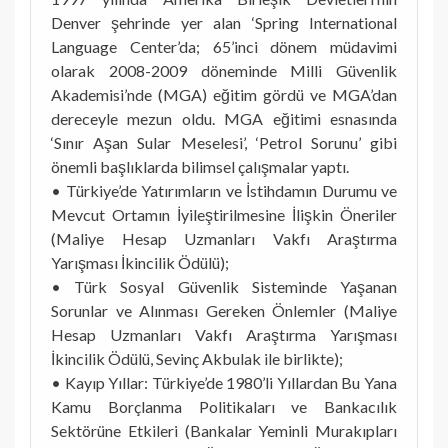
Denver şehrinde yer alan ‘Spring International
Language Center’da; 65’inci dönem müdavimi
olarak 2008-2009 döneminde Milli Güvenlik
Akademisi’nde (MGA) eğitim gördü ve MGA’dan
dereceyle mezun oldu. MGA eğitimi esnasında
‘Sınır Aşan Sular Meselesi’, ‘Petrol Sorunu’ gibi
önemli başlıklarda bilimsel çalışmalar yaptı.
• Türkiye’de Yatırımların ve İstihdamın Durumu ve
Mevcut Ortamın İyileştirilmesine İlişkin Öneriler
(Maliye Hesap Uzmanları Vakfı Araştırma
Yarışması İkincilik Ödülü);
• Türk Sosyal Güvenlik Sisteminde Yaşanan
Sorunlar ve Alınması Gereken Önlemler (Maliye
Hesap Uzmanları Vakfı Araştırma Yarışması
İkincilik Ödülü, Sevinç Akbulak ile birlikte);
• Kayıp Yıllar: Türkiye’de 1980’li Yıllardan Bu Yana
Kamu Borçlanma Politikaları ve Bankacılık
Sektörüne Etkileri (Bankalar Yeminli Murakıpları