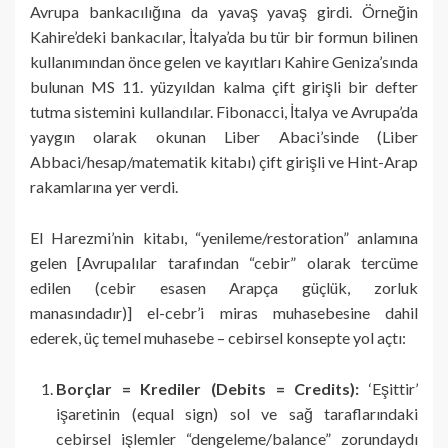
Avrupa bankacılığına da yavaş yavaş girdi. Örneğin
Kahire’deki bankacılar, İtalya’da bu tür bir formun bilinen
kullanımından önce gelen ve kayıtları Kahire Geniza’sında
bulunan MS 11. yüzyıldan kalma çift girişli bir defter
tutma sistemini kullandılar. Fibonacci, İtalya ve Avrupa’da
yaygın olarak okunan Liber Abaci’sinde (Liber
Abbaci/hesap/matematik kitabı) çift girişli ve Hint-Arap
rakamlarına yer verdi.
El Harezmi’nin kitabı, “yenileme/restoration” anlamına
gelen [Avrupalılar tarafından “cebir” olarak tercüme
edilen (cebir esasen Arapça güçlük, zorluk
manasındadır)] el-cebr’i miras muhasebesine dahil
ederek, üç temel muhasebe – cebirsel konsepte yol açtı:
Borçlar = Krediler (Debits = Credits):
‘Eşittir’
işaretinin (equal sign) sol ve sağ taraflarındaki
cebirsel işlemler “dengeleme/balance” zorundaydı