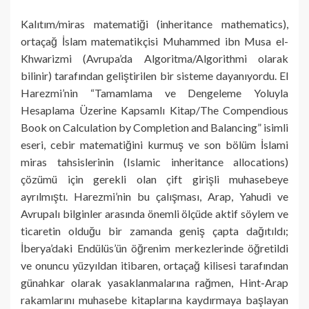
Kalıtım/miras matematiği (inheritance mathematics),
ortaçağ İslam matematikçisi Muhammed ibn Musa el-
Khwarizmi (Avrupa’da Algoritma/Algorithmi olarak
bilinir) tarafından geliştirilen bir sisteme dayanıyordu. El
Harezmi’nin “Tamamlama ve Dengeleme Yoluyla
Hesaplama Üzerine Kapsamlı Kitap/The Compendious
Book on Calculation by Completion and Balancing” isimli
eseri, cebir matematiğini kurmuş ve son bölüm İslami
miras tahsislerinin (Islamic inheritance allocations)
çözümü için gerekli olan çift girişli muhasebeye
ayrılmıştı. Harezmi’nin bu çalışması, Arap, Yahudi ve
Avrupalı bilginler arasında önemli ölçüde aktif söylem ve
ticaretin olduğu bir zamanda geniş çapta dağıtıldı;
İberya’daki Endülüs’ün öğrenim merkezlerinde öğretildi
ve onuncu yüzyıldan itibaren, ortaçağ kilisesi tarafından
günahkar olarak yasaklanmalarına rağmen, Hint-Arap
rakamlarını muhasebe kitaplarına kaydırmaya başlayan