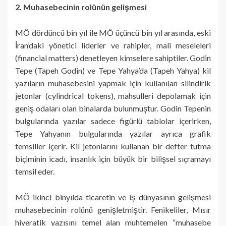
2. Muhasebecinin rolünün gelişmesi
MÖ dördüncü bin yıl ile MÖ üçüncü bin yıl arasında, eski
İran’daki yönetici liderler ve rahipler, mali meseleleri
(financial matters) denetleyen kimselere sahiptiler. Godin
Tepe (Tapeh Godin) ve Tepe Yahya’da (Tapeh Yahya) kil
yazıların muhasebesini yapmak için kullanılan silindirik
jetonlar (cylindrical tokens), mahsulleri depolamak için
geniş odaları olan binalarda bulunmuştur. Godin Tepenin
bulgularında yazılar sadece figürlü tablolar içerirken,
Tepe Yahyanın bulgularında yazılar ayrıca grafik
temsiller içerir. Kil jetonlarını kullanan bir defter tutma
biçiminin icadı, insanlık için büyük bir bilişsel sıçramayı
temsil eder.
MÖ ikinci binyılda ticaretin ve iş dünyasının gelişmesi
muhasebecinin rolünü genişletmiştir. Fenikeliler, Mısır
hiyeratik yazısını temel alan muhtemelen “muhasebe