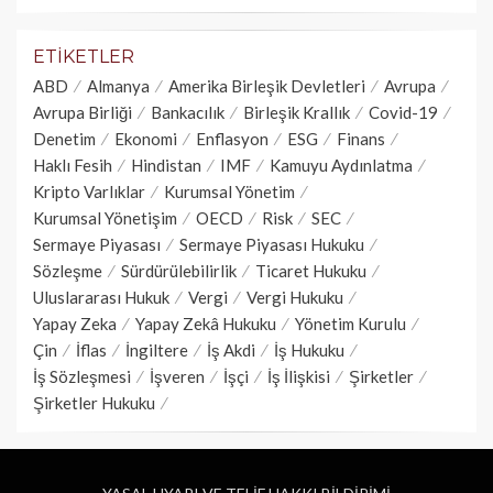
ETIKETLER
ABD
Almanya
Amerika Birleşik Devletleri
Avrupa
Avrupa Birliği
Bankacılık
Birleşik Krallık
Covid-19
Denetim
Ekonomi
Enflasyon
ESG
Finans
Haklı Fesih
Hindistan
IMF
Kamuyu Aydınlatma
Kripto Varlıklar
Kurumsal Yönetim
Kurumsal Yönetişim
OECD
Risk
SEC
Sermaye Piyasası
Sermaye Piyasası Hukuku
Sözleşme
Sürdürülebilirlik
Ticaret Hukuku
Uluslararası Hukuk
Vergi
Vergi Hukuku
Yapay Zeka
Yapay Zekâ Hukuku
Yönetim Kurulu
Çin
İflas
İngiltere
İş Akdi
İş Hukuku
İş Sözleşmesi
İşveren
İşçi
İş İlişkisi
Şirketler
Şirketler Hukuku