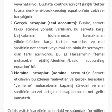
veya hatalıydı. Bu, hata kontrolü için çift girişli “defter
tutma denklemi/bookkeeping equation”nin cebirsel
karşılığıdır.
Gerçek hesaplar (real accounts):
Bunlar, serveti
takip etmeye yönelik varlıkları, bu servete karşı
başkalarının iddialarından kaynaklanan
yükümlülüklere karşı tartılan varlıkları ve mal
sahibinin net serveti veya mal sahibinin öz sermayesi
olan farkı içeriyordu. Bu, El Harezmi’nin “temel
muhasebe eşitliği/denklemi/basic accounting
equation” idi.
Nominal hesaplar (nominal accounts):
Serveti
etkileyen bu izlenen faaliyetler ve gerçek hesaplara
“yenileme”, muhasebenin kapanış sürecini ve mal
sahibinin servet artışının hesaplanmasını-net geliri
yansıtırdı.
Cebir, eşittir işaretinin solundaki ve sağındaki formülleri