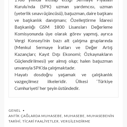
Kurulu’nda (SPK) uzman yardımcısı, uzman
(yeterlik sınavı üçüncüsü), başuzman, daire başkanı
ve başkanlık danışmanı; Özelleştirme İdaresi
Başkanlığı GSM 1800 Lisansları Değerleme
Komisyonunda üye olarak görev yapmış, ayrıca
Vergi Konseyi’nin bazı alt çalışma gruplarında
(Menkul Sermaye İratları ve Değer Artış
Kazançları; Kayıt Dışı Ekonomi; Özkaynakların
Güçlendirilmesi) yer almış olup; halen başuzman
unvanıyla SPK’da çalışmaktadır.
Hayatı dosdoğru yaşamak ve çalışkanlık
vazgeçilmez ilkeleridir. Ülkesi ‘Türkiye
Cumhuriyeti’ her şeyin üstündedir.
GENEL
ANTIK ÇAĞLARDA MUHASEBE
,
MUHASEBE
,
MUHASEBENIN
TARIHI
,
TICARI FAALIYETLER
,
VERGILENDIRME