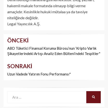
hakemli makale formatında olmayıp bilgi verme
amaçlıdır. Kesinlikle hukuki mütalaa ya da tavsiye
niteliğinde değildir.
Legal Yayıncılık A.Ş.
ÖNCEKI
Yazı
dolaşımı
ABD Tüketici Finansal Koruma Bürosu’nun ‘Kripto Varlık
Şikayetlerindeki Artışı Analiz Eden Bülteni’ndeki Tespitler*
SONRAKI
Uzun Vadede Yatırım Fonu Performansı*
Ara:
ARA