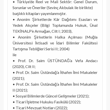
• Türkiye’de Reel ve Mali Sektör: Genel Durum,
Sorunlar ve Öneriler (Sevinç Akbulak ile birlikte)
başlıklı kitapları yayımlanmıştır.
• Anonim Şirketlerde Kâr Dağıtımı Esasları ve
Yedek Akçeler (Bilgi Toplumunda Hukuk, Ünal
TEKİNALP’e Armağan, Cilt I; 2003),
• Anonim Şirketlerin Halka Açılması (Muğla
Üniversitesi İktisadi ve İdari Bilimler Fakültesi
Tartışma Tebliğleri Serisi II; 2004)
ile
• Prof. Dr. Saim ÜSTÜNDAĞ’a Vefa Andacı
(2020), Cilt II;
• Prof. Dr. Saim Üstündağ’a İthafen İlmi Makaleler
(2021);
• Prof. Dr. Saim Üstündağ’a İthafen İlmi Makaleler
II (2021);
• Sosyal Bilimlerde Güncel Gelişmeler (2021);
• Ticari İşletme Hukuku Fasikülü (2022);
• Ticari Mevzuat Notları (2022);