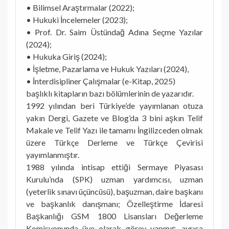
• Bilimsel Araştırmalar (2022);
• Hukuki İncelemeler (2023);
• Prof. Dr. Saim Üstündağ Adına Seçme Yazılar
(2024);
• Hukuka Giriş (2024);
• İşletme, Pazarlama ve Hukuk Yazıları (2024),
• İnterdisipliner Çalışmalar (e-Kitap, 2025)
başlıklı kitapların bazı bölümlerinin de yazarıdır.
1992 yılından beri Türkiye’de yayımlanan otuza
yakın Dergi, Gazete ve Blog’da 3 bini aşkın Telif
Makale ve Telif Yazı ile tamamı İngilizceden olmak
üzere Türkçe Derleme ve Türkçe Çevirisi
yayımlanmıştır.
1988 yılında intisap ettiği Sermaye Piyasası
Kurulu’nda (SPK) uzman yardımcısı, uzman
(yeterlik sınavı üçüncüsü), başuzman, daire başkanı
ve başkanlık danışmanı; Özelleştirme İdaresi
Başkanlığı GSM 1800 Lisansları Değerleme
Komisyonunda üye olarak görev yapmış, ayrıca