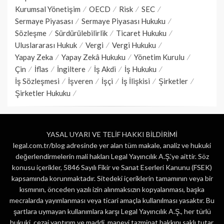
Kurumsal Yönetişim
OECD
Risk
SEC
Sermaye Piyasası
Sermaye Piyasası Hukuku
Sözleşme
Sürdürülebilirlik
Ticaret Hukuku
Uluslararası Hukuk
Vergi
Vergi Hukuku
Yapay Zeka
Yapay Zekâ Hukuku
Yönetim Kurulu
Çin
İflas
İngiltere
İş Akdi
İş Hukuku
İş Sözleşmesi
İşveren
İşçi
İş İlişkisi
Şirketler
Şirketler Hukuku
YASAL UYARI VE TELİF HAKKI BİLDİRİMİ
legal.com.tr/blog adresinde yer alan tüm makale, analiz ve hukuki
değerlendirmelerin mali hakları Legal Yayıncılık A.Ş.’ye aittir. Söz
konusu içerikler, 5846 Sayılı Fikir ve Sanat Eserleri Kanunu (FSEK)
kapsamında korunmaktadır. Sitedeki içeriklerin tamamının veya bir
kısmının, önceden yazılı izin alınmaksızın kopyalanması, başka
mecralarda yayımlanması veya ticari amaçla kullanılması yasaktır. Bu
şartlara uymayan kullanımlara karşı Legal Yayıncılık A.Ş., her türlü
hukuki, cezai yaptırım ve maddi, manevi tazminat hakkını saklı tutar.