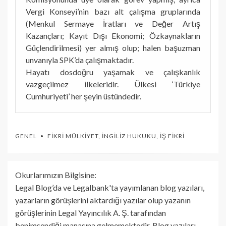
Vergi Konseyi’nin bazı alt çalışma gruplarında
(Menkul Sermaye İratları ve Değer Artış
Kazançları; Kayıt Dışı Ekonomi; Özkaynakların
Güçlendirilmesi) yer almış olup; halen başuzman
unvanıyla SPK’da çalışmaktadır.
Hayatı dosdoğru yaşamak ve çalışkanlık
vazgeçilmez ilkeleridir. Ülkesi ‘Türkiye
Cumhuriyeti’ her şeyin üstündedir.
GENEL
FIKRI MÜLKIYET
,
İNGILIZ HUKUKU
,
İŞ FIKRI
Okurlarımızın Bilgisine:
Legal Blog’da ve Legalbank'ta yayımlanan blog yazıları,
yazarların görüşlerini aktardığı yazılar olup yazanın
görüşlerinin Legal Yayıncılık A. Ş. tarafından
benimsendiği manasına gelmemektedir. Blog yazıları,