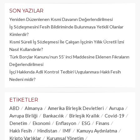
SON YAZILAR
Yeniden Düzenlenen Kısmi Davanın Değerlendirilmesi
İş Sözleşmesini Fesih Bildiriminde Bulunmaya Yetkili Olanlar
Kimlerdir?
Kısmi Süreli İş Sözleşmesi İle Çalışan İşçinin Yıllık Üc­retli İzni
Nasıl Kullandırılır?
Türk Borçlar Kanunu’nun 55’ inci Maddesine Eklenen Fıkraların
Değerlendirilmesi
İşçi Hakkında Adli Kontrol Tedbiri Uygulanması Haklı Fesih
Nedeni midir?
ETIKETLER
ABD
Almanya
Amerika Birleşik Devletleri
Avrupa
Avrupa Birliği
Bankacılık
Birleşik Krallık
Covid-19
Denetim
Ekonomi
Enflasyon
ESG
Finans
Haklı Fesih
Hindistan
IMF
Kamuyu Aydınlatma
Kripto Varlıklar
Kurumsal Yönetim