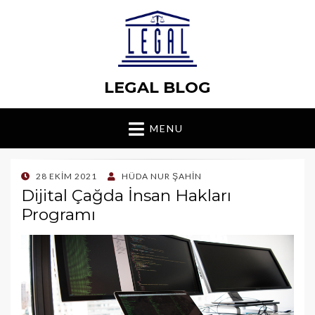
LEGAL BLOG
MENU
POSTED
28 EKIM 2021
HÜDA NUR ŞAHIN
ON
Dijital Çağda İnsan Hakları
Programı