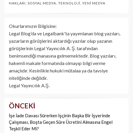
HAKLARI
,
SOSYAL MEDYA
,
TEKNOLOJI
,
YENI MEDYA
Okurlarımızın Bilgisine:
Legal Blog’da ve Legalbank'ta yayımlanan blog yazıları,
yazarların görüşlerini aktardığı yazılar olup yazanın
görüşlerinin Legal Yayıncılık A. Ş. tarafından
benimsendiği manasına gelmemektedir. Blog yazıları,
hakemli makale formatında olmayıp bilgi verme
amaçlıdır. Kesinlikle hukuki mütalaa ya da tavsiye
niteliğinde değildir.
Legal Yayıncılık A.Ş.
ÖNCEKI
Yazı
dolaşımı
İşe İade Davası Sürerken İşçinin Başka Bir İşyerinde
Çalışması, Boşta Geçen Süre Ücretini Almasına Engel
Teşkil Eder Mi?