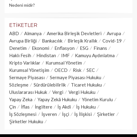
Nedeni midir?
ETIKETLER
ABD
Almanya
Amerika Birleşik Devletleri
Avrupa
Avrupa Birliği
Bankacılık
Birleşik Krallık
Covid-19
Denetim
Ekonomi
Enflasyon
ESG
Finans
Haklı Fesih
Hindistan
IMF
Kamuyu Aydınlatma
Kripto Varlıklar
Kurumsal Yönetim
Kurumsal Yönetişim
OECD
Risk
SEC
Sermaye Piyasası
Sermaye Piyasası Hukuku
Sözleşme
Sürdürülebilirlik
Ticaret Hukuku
Uluslararası Hukuk
Vergi
Vergi Hukuku
Yapay Zeka
Yapay Zekâ Hukuku
Yönetim Kurulu
Çin
İflas
İngiltere
İş Akdi
İş Hukuku
İş Sözleşmesi
İşveren
İşçi
İş İlişkisi
Şirketler
Şirketler Hukuku