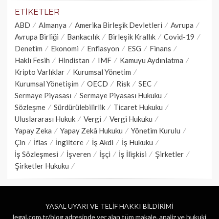
ETIKETLER
ABD
Almanya
Amerika Birleşik Devletleri
Avrupa
Avrupa Birliği
Bankacılık
Birleşik Krallık
Covid-19
Denetim
Ekonomi
Enflasyon
ESG
Finans
Haklı Fesih
Hindistan
IMF
Kamuyu Aydınlatma
Kripto Varlıklar
Kurumsal Yönetim
Kurumsal Yönetişim
OECD
Risk
SEC
Sermaye Piyasası
Sermaye Piyasası Hukuku
Sözleşme
Sürdürülebilirlik
Ticaret Hukuku
Uluslararası Hukuk
Vergi
Vergi Hukuku
Yapay Zeka
Yapay Zekâ Hukuku
Yönetim Kurulu
Çin
İflas
İngiltere
İş Akdi
İş Hukuku
İş Sözleşmesi
İşveren
İşçi
İş İlişkisi
Şirketler
Şirketler Hukuku
YASAL UYARI VE TELİF HAKKI BİLDİRİMİ
legal.com.tr/blog adresinde yer alan tüm makale, analiz ve hukuki