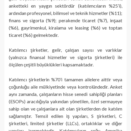
anketteki en yaygın sektördür (katılımcıların %25’i),
ardından profesyonel, bilimsel ve teknik hizmetler (%11);
finans ve sigorta (%9); perakende ticaret (%7), inşaat
(%6), gayrimenkul, kiralama ve leasing (%6) ve toptan
ticaret (%6) gelmektedir.
Katılımcı şirketler, gelir, çalışan sayısı ve varlıklar
(yalnızca finansal hizmetler ve sigorta şirketleri) ile
ölçülen çeşitli büyüklükleri kapsamaktadır.
Katılımcı şirketlerin %70’i tamamen ailelere aittir veya
çoğunluğu aile mülkiyetinde veya kontrolündedir. Anket
aynı zamanda, çalışanların hisse senedi sahipliği planları
(ESOPs) aracılığıyla yakından yönetilen, özel sermayeye
sahip olan ve çalışanlara ait olan şirketlerden de katılım
sağlamıştır. Temsil edilen iş yapıları, S şirketleri, C
şirketleri, limited şirketler (LLCs), ortaklıklar ve diğer
yapıları içermektedir. Katılımcıların çoğu Amerika