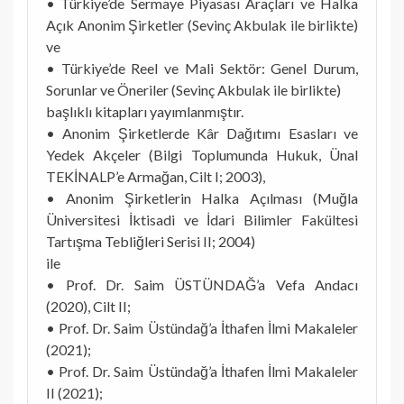
• Türkiye’de Sermaye Piyasası Araçları ve Halka
Açık Anonim Şirketler (Sevinç Akbulak ile birlikte)
ve
• Türkiye’de Reel ve Mali Sektör: Genel Durum,
Sorunlar ve Öneriler (Sevinç Akbulak ile birlikte)
başlıklı kitapları yayımlanmıştır.
• Anonim Şirketlerde Kâr Dağıtımı Esasları ve
Yedek Akçeler (Bilgi Toplumunda Hukuk, Ünal
TEKİNALP’e Armağan, Cilt I; 2003),
• Anonim Şirketlerin Halka Açılması (Muğla
Üniversitesi İktisadi ve İdari Bilimler Fakültesi
Tartışma Tebliğleri Serisi II; 2004)
ile
• Prof. Dr. Saim ÜSTÜNDAĞ’a Vefa Andacı
(2020), Cilt II;
• Prof. Dr. Saim Üstündağ’a İthafen İlmi Makaleler
(2021);
• Prof. Dr. Saim Üstündağ’a İthafen İlmi Makaleler
II (2021);