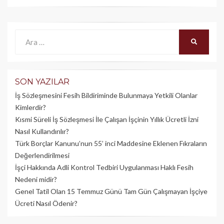
Ara:
ARA
SON YAZILAR
İş Sözleşmesini Fesih Bildiriminde Bulunmaya Yetkili Olanlar
Kimlerdir?
Kısmi Süreli İş Sözleşmesi İle Çalışan İşçinin Yıllık Üc­retli İzni
Nasıl Kullandırılır?
Türk Borçlar Kanunu’nun 55’ inci Maddesine Eklenen Fıkraların
Değerlendirilmesi
İşçi Hakkında Adli Kontrol Tedbiri Uygulanması Haklı Fesih
Nedeni midir?
Genel Tatil Olan 15 Temmuz Günü Tam Gün Çalışmayan İşçiye
Ücreti Nasıl Ödenir?