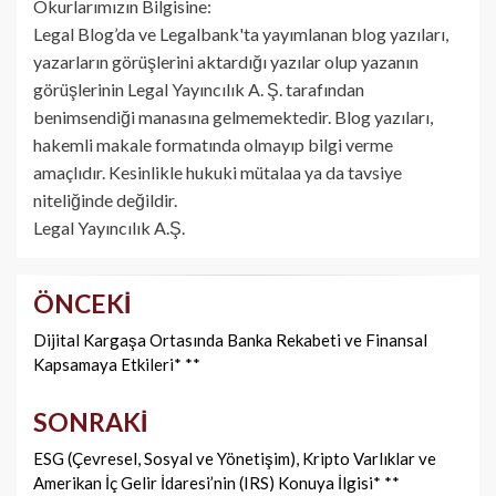
Okurlarımızın Bilgisine:
Legal Blog’da ve Legalbank'ta yayımlanan blog yazıları,
yazarların görüşlerini aktardığı yazılar olup yazanın
görüşlerinin Legal Yayıncılık A. Ş. tarafından
benimsendiği manasına gelmemektedir. Blog yazıları,
hakemli makale formatında olmayıp bilgi verme
amaçlıdır. Kesinlikle hukuki mütalaa ya da tavsiye
niteliğinde değildir.
Legal Yayıncılık A.Ş.
ÖNCEKI
Yazı
dolaşımı
Dijital Kargaşa Ortasında Banka Rekabeti ve Finansal
Kapsamaya Etkileri* **
SONRAKI
ESG (Çevresel, Sosyal ve Yönetişim), Kripto Varlıklar ve
Amerikan İç Gelir İdaresi’nin (IRS) Konuya İlgisi* **