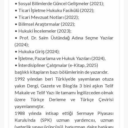
• Sosyal Bilimlerde Güncel Gelişmeler (2021);
• Ticari İşletme Hukuku Fasikülü (2022);
• Ticari Mevzuat Notları (2022);
• Bilimsel Araştırmalar (2022);
• Hukuki İncelemeler (2023);
• Prof. Dr. Saim Üstündağ Adına Seçme Yazılar
(2024);
• Hukuka Giriş (2024);
• İşletme, Pazarlama ve Hukuk Yazıları (2024),
• İnterdisipliner Çalışmalar (e-Kitap, 2025)
başlıklı kitapların bazı bölümlerinin de yazarıdır.
1992 yılından beri Türkiye’de yayımlanan otuza
yakın Dergi, Gazete ve Blog’da 3 bini aşkın Telif
Makale ve Telif Yazı ile tamamı İngilizceden olmak
üzere Türkçe Derleme ve Türkçe Çevirisi
yayımlanmıştır.
1988 yılında intisap ettiği Sermaye Piyasası
Kurulu’nda (SPK) uzman yardımcısı, uzman
(yeterlik sınavı üçüncüsü), başuzman, daire başkanı