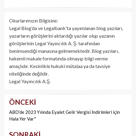
Okurlarımızın Bilgisine:
Legal Blog’da ve Legalbank'ta yayımlanan blog yazıları,
yazarların görüşlerini aktardığı yazılar olup yazanın
görüşlerinin Legal Yayıncılık A. Ş. tarafından
benimsendiği manasına gelmemektedir. Blog yazıları,
hakemli makale formatında olmayıp bilgi verme
amaçlıdır. Kesinlikle hukuki mütalaa ya da tavsiye
niteliğinde değildir.
Legal Yayıncılık A.Ş.
ÖNCEKI
Yazı
dolaşımı
ABD’de 2023 Yılında Eyalet Gelir Vergisi İndirimleri için
Hala Yer Var*
SONRAKI