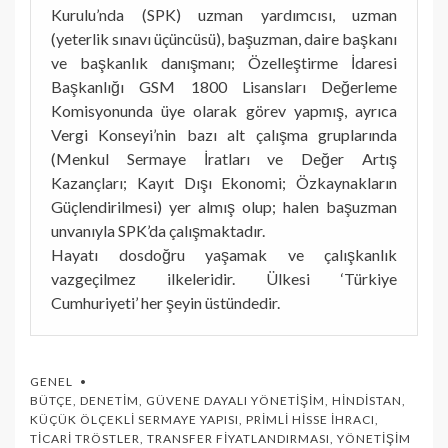
Kurulu’nda (SPK) uzman yardımcısı, uzman
(yeterlik sınavı üçüncüsü), başuzman, daire başkanı
ve başkanlık danışmanı; Özelleştirme İdaresi
Başkanlığı GSM 1800 Lisansları Değerleme
Komisyonunda üye olarak görev yapmış, ayrıca
Vergi Konseyi’nin bazı alt çalışma gruplarında
(Menkul Sermaye İratları ve Değer Artış
Kazançları; Kayıt Dışı Ekonomi; Özkaynakların
Güçlendirilmesi) yer almış olup; halen başuzman
unvanıyla SPK’da çalışmaktadır.
Hayatı dosdoğru yaşamak ve çalışkanlık
vazgeçilmez ilkeleridir. Ülkesi ‘Türkiye
Cumhuriyeti’ her şeyin üstündedir.
GENEL
BÜTÇE
,
DENETIM
,
GÜVENE DAYALI YÖNETIŞIM
,
HINDISTAN
,
KÜÇÜK ÖLÇEKLI SERMAYE YAPISI
,
PRIMLI HISSE İHRACI
,
TICARI TRÖSTLER
,
TRANSFER FIYATLANDIRMASI
,
YÖNETIŞIM