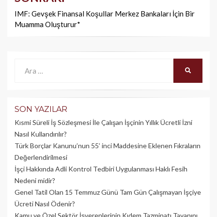
IMF: Gevşek Finansal Koşullar Merkez Bankaları İçin Bir
Muamma Oluşturur*
Ara:
ARA
SON YAZILAR
Kısmi Süreli İş Sözleşmesi İle Çalışan İşçinin Yıllık Üc­retli İzni
Nasıl Kullandırılır?
Türk Borçlar Kanunu’nun 55’ inci Maddesine Eklenen Fıkraların
Değerlendirilmesi
İşçi Hakkında Adli Kontrol Tedbiri Uygulanması Haklı Fesih
Nedeni midir?
Genel Tatil Olan 15 Temmuz Günü Tam Gün Çalışmayan İşçiye
Ücreti Nasıl Ödenir?
Kamu ve Özel Sektör İşverenlerinin Kıdem Tazminatı Tavanını