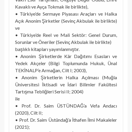
Kavaklı ve Ayça Tokmak ile birlikte),
• Türkiye’de Sermaye Piyasası Araçları ve Halka
Açık Anonim Şirketler (Sevinç Akbulak ile birlikte)
ve
• Türkiye’de Reel ve Mali Sektör: Genel Durum,
Sorunlar ve Öneriler (Sevinç Akbulak ile birlikte)
başlıklı kitapları yayımlanmıştır.
• Anonim Şirketlerde Kâr Dağıtımı Esasları ve
Yedek Akçeler (Bilgi Toplumunda Hukuk, Ünal
TEKİNALP’e Armağan, Cilt I; 2003),
• Anonim Şirketlerin Halka Açılması (Muğla
Üniversitesi İktisadi ve İdari Bilimler Fakültesi
Tartışma Tebliğleri Serisi II; 2004)
ile
• Prof. Dr. Saim ÜSTÜNDAĞ’a Vefa Andacı
(2020), Cilt II;
• Prof. Dr. Saim Üstündağ’a İthafen İlmi Makaleler
(2021);