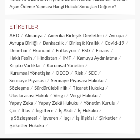
Aşan Ödeme Yapması Hangi Hukuki Sonuçları Doğurur?
ETIKETLER
ABD
Almanya
Amerika Birleşik Devletleri
Avrupa
Avrupa Birliği
Bankacılık
Birleşik Krallık
Covid-19
Denetim
Ekonomi
Enflasyon
ESG
Finans
Haklı Fesih
Hindistan
IMF
Kamuyu Aydınlatma
Kripto Varlıklar
Kurumsal Yönetim
Kurumsal Yönetişim
OECD
Risk
SEC
Sermaye Piyasası
Sermaye Piyasası Hukuku
Sözleşme
Sürdürülebilirlik
Ticaret Hukuku
Uluslararası Hukuk
Vergi
Vergi Hukuku
Yapay Zeka
Yapay Zekâ Hukuku
Yönetim Kurulu
Çin
İflas
İngiltere
İş Akdi
İş Hukuku
İş Sözleşmesi
İşveren
İşçi
İş İlişkisi
Şirketler
Şirketler Hukuku