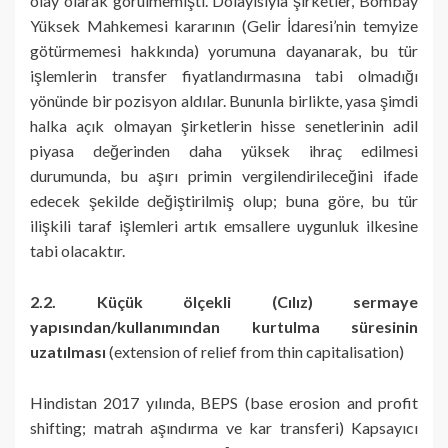
olay olarak görülmemişti. Dolayısıyla şirketler, Bombay
Yüksek Mahkemesi kararının (Gelir İdaresi’nin temyize
götürmemesi hakkında) yorumuna dayanarak, bu tür
işlemlerin transfer fiyatlandırmasına tabi olmadığı
yönünde bir pozisyon aldılar. Bununla birlikte, yasa şimdi
halka açık olmayan şirketlerin hisse senetlerinin adil
piyasa değerinden daha yüksek ihraç edilmesi
durumunda, bu aşırı primin vergilendirileceğini ifade
edecek şekilde değiştirilmiş olup; buna göre, bu tür
ilişkili taraf işlemleri artık emsallere uygunluk ilkesine
tabi olacaktır.
2.2. Küçük ölçekli (Cılız) sermaye
yapısından/kullanımından kurtulma süresinin
uzatılması
(extension of relief from thin capitalisation)
Hindistan 2017 yılında, BEPS (base erosion and profit
shifting; matrah aşındırma ve kar transferi) Kapsayıcı