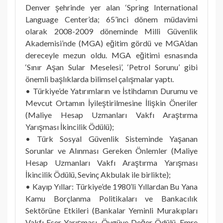
Denver şehrinde yer alan ‘Spring International
Language Center’da; 65’inci dönem müdavimi
olarak 2008-2009 döneminde Milli Güvenlik
Akademisi’nde (MGA) eğitim gördü ve MGA’dan
dereceyle mezun oldu. MGA eğitimi esnasında
‘Sınır Aşan Sular Meselesi’, ‘Petrol Sorunu’ gibi
önemli başlıklarda bilimsel çalışmalar yaptı.
• Türkiye’de Yatırımların ve İstihdamın Durumu ve
Mevcut Ortamın İyileştirilmesine İlişkin Öneriler
(Maliye Hesap Uzmanları Vakfı Araştırma
Yarışması İkincilik Ödülü);
• Türk Sosyal Güvenlik Sisteminde Yaşanan
Sorunlar ve Alınması Gereken Önlemler (Maliye
Hesap Uzmanları Vakfı Araştırma Yarışması
İkincilik Ödülü, Sevinç Akbulak ile birlikte);
• Kayıp Yıllar: Türkiye’de 1980’li Yıllardan Bu Yana
Kamu Borçlanma Politikaları ve Bankacılık
Sektörüne Etkileri (Bankalar Yeminli Murakıpları
Vakfı Eser Yarışması, Övgüye Değer Ödülü, Emre