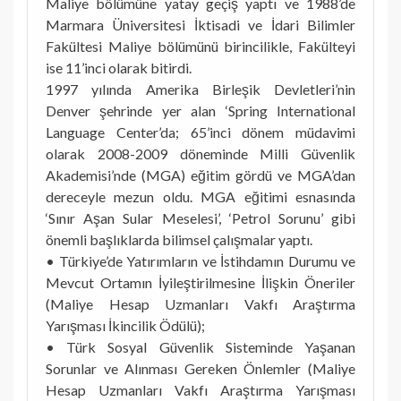
Maliye bölümüne yatay geçiş yaptı ve 1988’de
Marmara Üniversitesi İktisadi ve İdari Bilimler
Fakültesi Maliye bölümünü birincilikle, Fakülteyi
ise 11’inci olarak bitirdi.
1997 yılında Amerika Birleşik Devletleri’nin
Denver şehrinde yer alan ‘Spring International
Language Center’da; 65’inci dönem müdavimi
olarak 2008-2009 döneminde Milli Güvenlik
Akademisi’nde (MGA) eğitim gördü ve MGA’dan
dereceyle mezun oldu. MGA eğitimi esnasında
‘Sınır Aşan Sular Meselesi’, ‘Petrol Sorunu’ gibi
önemli başlıklarda bilimsel çalışmalar yaptı.
• Türkiye’de Yatırımların ve İstihdamın Durumu ve
Mevcut Ortamın İyileştirilmesine İlişkin Öneriler
(Maliye Hesap Uzmanları Vakfı Araştırma
Yarışması İkincilik Ödülü);
• Türk Sosyal Güvenlik Sisteminde Yaşanan
Sorunlar ve Alınması Gereken Önlemler (Maliye
Hesap Uzmanları Vakfı Araştırma Yarışması