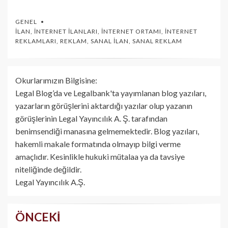
GENEL
İLAN
,
İNTERNET İLANLARI
,
İNTERNET ORTAMI
,
İNTERNET
REKLAMLARI
,
REKLAM
,
SANAL İLAN
,
SANAL REKLAM
Okurlarımızın Bilgisine:
Legal Blog’da ve Legalbank'ta yayımlanan blog yazıları,
yazarların görüşlerini aktardığı yazılar olup yazanın
görüşlerinin Legal Yayıncılık A. Ş. tarafından
benimsendiği manasına gelmemektedir. Blog yazıları,
hakemli makale formatında olmayıp bilgi verme
amaçlıdır. Kesinlikle hukuki mütalaa ya da tavsiye
niteliğinde değildir.
Legal Yayıncılık A.Ş.
ÖNCEKI
Yazı