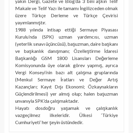
yakın Dergi, Gazete ve Blog’da 3 bini aşkın Telif
Makale ve Telif Yazı ile tamamı İngilizceden olmak
üzere Türkçe Derleme ve Türkçe Çevirisi
yayımlanmıştır.
1988 yılında intisap ettiği Sermaye Piyasası
Kurulu’nda (SPK) uzman yardımcısı, uzman
(yeterlik sınavı üçüncüsü), başuzman, daire başkanı
ve başkanlık danışmanı; Özelleştirme İdaresi
Başkanlığı GSM 1800 Lisansları Değerleme
Komisyonunda üye olarak görev yapmış, ayrıca
Vergi Konseyi’nin bazı alt çalışma gruplarında
(Menkul Sermaye İratları ve Değer Artış
Kazançları; Kayıt Dışı Ekonomi; Özkaynakların
Güçlendirilmesi) yer almış olup; halen başuzman
unvanıyla SPK’da çalışmaktadır.
Hayatı dosdoğru yaşamak ve çalışkanlık
vazgeçilmez ilkeleridir. Ülkesi ‘Türkiye
Cumhuriyeti’ her şeyin üstündedir.