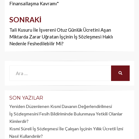
dolaşımı
Finansallaşma Kavramı*
SONRAKI
Tali Kusuru İle İşvereni Otuz Günlük Ücretini Aşan
Miktarda Zarar Uğratan İşçinin İş Sözleşmesi Haklı
Nedenle Feshedilebilir Mi?
Ara:
ARA
SON YAZILAR
Yeniden Düzenlenen Kısmi Davanın Değerlendirilmesi
İş Sözleşmesini Fesih Bildiriminde Bulunmaya Yetkili Olanlar
Kimlerdir?
Kısmi Süreli İş Sözleşmesi İle Çalışan İşçinin Yıllık Üc­retli İzni
Nasıl Kullandırılır?