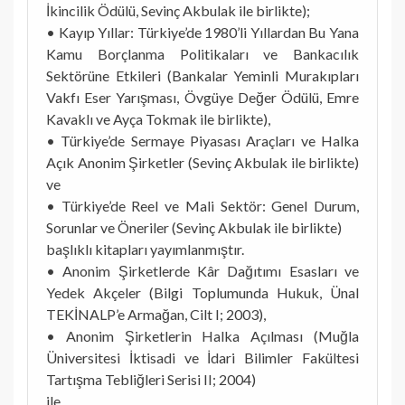
İkincilik Ödülü, Sevinç Akbulak ile birlikte);
• Kayıp Yıllar: Türkiye’de 1980’li Yıllardan Bu Yana
Kamu Borçlanma Politikaları ve Bankacılık
Sektörüne Etkileri (Bankalar Yeminli Murakıpları
Vakfı Eser Yarışması, Övgüye Değer Ödülü, Emre
Kavaklı ve Ayça Tokmak ile birlikte),
• Türkiye’de Sermaye Piyasası Araçları ve Halka
Açık Anonim Şirketler (Sevinç Akbulak ile birlikte)
ve
• Türkiye’de Reel ve Mali Sektör: Genel Durum,
Sorunlar ve Öneriler (Sevinç Akbulak ile birlikte)
başlıklı kitapları yayımlanmıştır.
• Anonim Şirketlerde Kâr Dağıtımı Esasları ve
Yedek Akçeler (Bilgi Toplumunda Hukuk, Ünal
TEKİNALP’e Armağan, Cilt I; 2003),
• Anonim Şirketlerin Halka Açılması (Muğla
Üniversitesi İktisadi ve İdari Bilimler Fakültesi
Tartışma Tebliğleri Serisi II; 2004)
ile