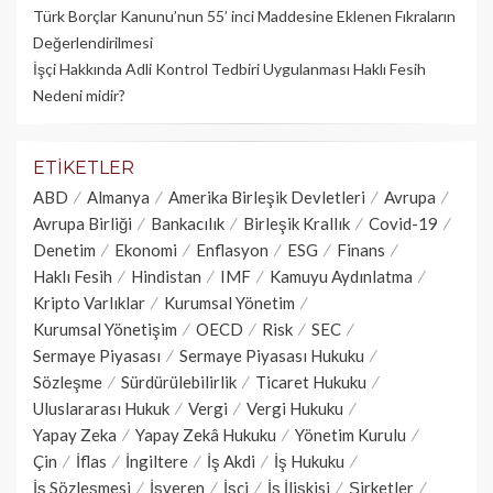
Türk Borçlar Kanunu’nun 55’ inci Maddesine Eklenen Fıkraların
Değerlendirilmesi
İşçi Hakkında Adli Kontrol Tedbiri Uygulanması Haklı Fesih
Nedeni midir?
ETIKETLER
ABD
Almanya
Amerika Birleşik Devletleri
Avrupa
Avrupa Birliği
Bankacılık
Birleşik Krallık
Covid-19
Denetim
Ekonomi
Enflasyon
ESG
Finans
Haklı Fesih
Hindistan
IMF
Kamuyu Aydınlatma
Kripto Varlıklar
Kurumsal Yönetim
Kurumsal Yönetişim
OECD
Risk
SEC
Sermaye Piyasası
Sermaye Piyasası Hukuku
Sözleşme
Sürdürülebilirlik
Ticaret Hukuku
Uluslararası Hukuk
Vergi
Vergi Hukuku
Yapay Zeka
Yapay Zekâ Hukuku
Yönetim Kurulu
Çin
İflas
İngiltere
İş Akdi
İş Hukuku
İş Sözleşmesi
İşveren
İşçi
İş İlişkisi
Şirketler