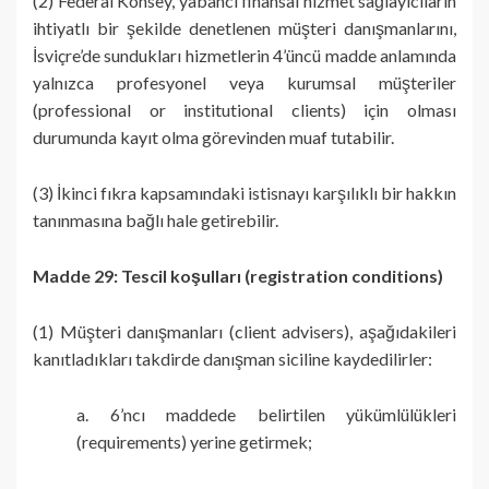
(2) Federal Konsey, yabancı finansal hizmet sağlayıcıların
ihtiyatlı bir şekilde denetlenen müşteri danışmanlarını,
İsviçre’de sundukları hizmetlerin 4’üncü madde anlamında
yalnızca profesyonel veya kurumsal müşteriler
(professional or institutional clients) için olması
durumunda kayıt olma görevinden muaf tutabilir.
(3) İkinci fıkra kapsamındaki istisnayı karşılıklı bir hakkın
tanınmasına bağlı hale getirebilir.
Madde 29: Tescil koşulları (registration conditions)
(1) Müşteri danışmanları (client advisers), aşağıdakileri
kanıtladıkları takdirde danışman siciline kaydedilirler:
a. 6’ncı maddede belirtilen yükümlülükleri
(requirements) yerine getirmek;