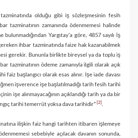
azminatında olduğu gibi iş sözleşmesinin fesih
 ihbar tazminatının zamanında ödenmemesi halinde
 bulunmadığından Yargıtay’a göre, 4857 sayılı İş
reken ihbar tazminatında faize hak kazanabilmek
si gerekir. Bununla birlikte bireysel ya da toplu iş
hbar tazminatının ödeme zamanıyla ilgili olarak açık
i faiz başlangıcı olarak esas alınır. İşe iade davası
ğmen işverence işe başlatılmadığı tarih fesih tarihi
çinin işe alınmayacağının açıklandığı tarih ya da bir
[2]
angıç tarihi temerrüt yoksa dava tarihidir”
.
tına ilişkin faiz hangi tarihten itibaren işlemeye
 ödenmemesi sebebiyle açılacak davanın sonunda,