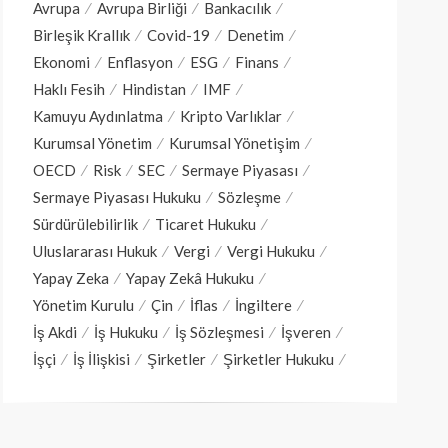
Avrupa
Avrupa Birliği
Bankacılık
Birleşik Krallık
Covid-19
Denetim
Ekonomi
Enflasyon
ESG
Finans
Haklı Fesih
Hindistan
IMF
Kamuyu Aydınlatma
Kripto Varlıklar
Kurumsal Yönetim
Kurumsal Yönetişim
OECD
Risk
SEC
Sermaye Piyasası
Sermaye Piyasası Hukuku
Sözleşme
Sürdürülebilirlik
Ticaret Hukuku
Uluslararası Hukuk
Vergi
Vergi Hukuku
Yapay Zeka
Yapay Zekâ Hukuku
Yönetim Kurulu
Çin
İflas
İngiltere
İş Akdi
İş Hukuku
İş Sözleşmesi
İşveren
İşçi
İş İlişkisi
Şirketler
Şirketler Hukuku