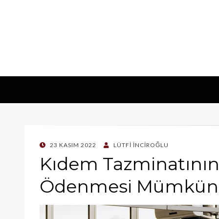
POSTED
23 KASIM 2022
LÜTFI İNCIROĞLU
ON
Kıdem Tazminatının 
Ödenmesi Mümkün