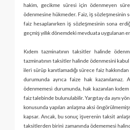
hakim, gecikme süresi için ödenmeyen sür
ödenmesine hükmeder. Faiz, iş sözleşmesinin so
faiz hesaplanırken iş sözleşmesinin sona erdiğ
geçmiş yıllık dönemdeki mevduata uygulanan en y
Kıdem tazminatının taksitler halinde ödenm
tazminatının taksitler halinde ödenmesini kabul 
ileri sürüp kanıtlamadığı sürece faiz hakkında
durumunda ayrıca faize hak kazanılamaz. An
ödenmemesi durumunda, hak kazanılan kıdem ta
faiz talebinde bulunulabilir. Yargıtay da aynı y
konusunda yapılan anlaşma aksi öngörülmemişse,
kapsar. Ancak, bu sonuç işverenin taksit anla
taksitlerden birini zamanında ödememesi halinde, 