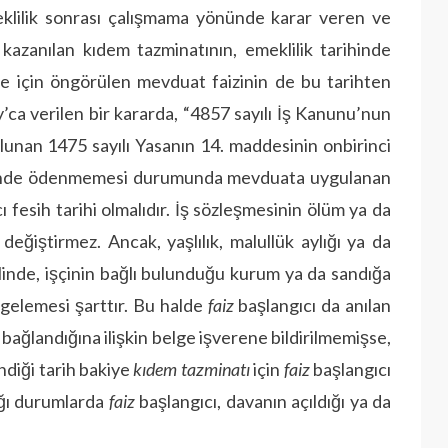
lilik sonrası çalışmama yönünde karar veren ve
kazanılan kıdem tazminatının, emeklilik tarihinde
e için öngörülen mevduat faizinin de bu tarihten
’ca verilen bir kararda, “4857 sayılı İş Kanunu’nun
lunan 1475 sayılı Yasanın 14. maddesinin onbirinci
de ödenmemesi durumunda mevduata uygulanan
ı fesih tarihi olmalıdır. İş sözleşmesinin ölüm ya da
değiştirmez. Ancak, yaşlılık, malullük aylığı ya da
linde, işçinin bağlı bulunduğu kurum ya da sandığa
lgelemesi şarttır. Bu halde
faiz
başlangıcı da anılan
ğı bağlandığına ilişkin belge işverene bildirilmemişse,
endiği tarih bakiye
kıdem
tazminatı
için
faiz
başlangıcı
ığı durumlarda
faiz
başlangıcı, davanın açıldığı ya da