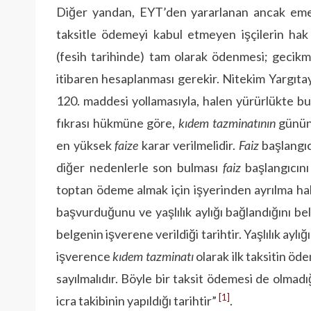
Diğer yandan, EYT’den yararlanan ancak emek
taksitle ödemeyi kabul etmeyen işçilerin hak 
(fesih tarihinde) tam olarak ödenmesi; gecikm
itibaren hesaplanması gerekir. Nitekim Yargıtay
120. maddesi yollamasıyla, halen yürürlükte bu
fıkrası hükmüne göre,
kıdem
tazminatının
günün
en yüksek
faize
karar verilmelidir.
Faiz
başlangıc
diğer nedenlerle son bulması
faiz
başlangıcını 
toptan ödeme almak için işyerinden ayrılma ha
başvurduğunu ve yaşlılık aylığı bağlandığını be
belgenin işverene verildiği tarihtir. Yaşlılık aylı
işverence
kıdem
tazminatı
olarak ilk taksitin öd
sayılmalıdır. Böyle bir taksit ödemesi de olmad
[1]
icra takibinin yapıldığı tarihtir”
.